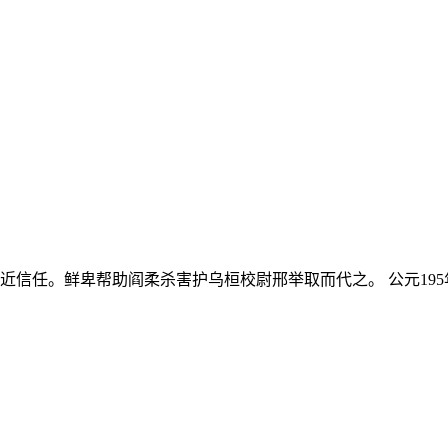
近信任。鲜卑帮助阎柔杀害护乌桓校尉邢举取而代之。 公元195