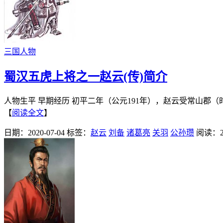
三国人物
蜀汉五虎上将之一赵云(传)简介
人物生平 早期经历 初平二年（公元191年），赵云受常山郡
【
阅读全文
】
日期：2020-07-04
标签：
赵云
刘备
诸葛亮
关羽
公孙瓒
阅读：2