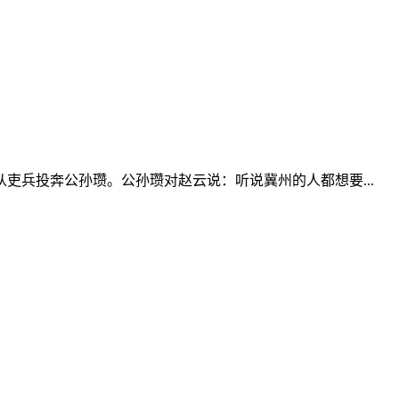
吏兵投奔公孙瓒。公孙瓒对赵云说：听说冀州的人都想要...