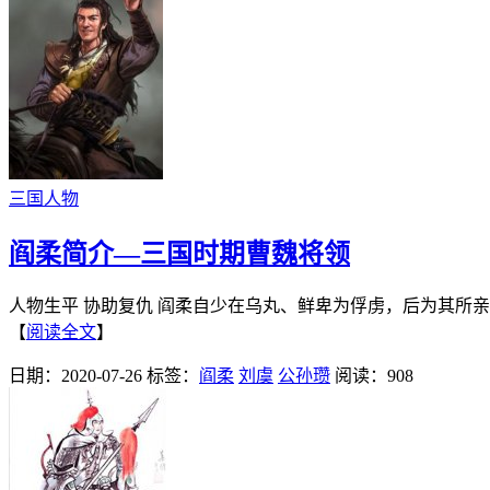
三国人物
阎柔简介—三国时期曹魏将领
人物生平 协助复仇 阎柔自少在乌丸、鲜卑为俘虏，后为其所亲
【
阅读全文
】
日期：2020-07-26
标签：
阎柔
刘虞
公孙瓒
阅读：908