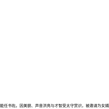
能任书佐。因美貌、声音洪亮与才智受太守赏识，被邀请为女婿。