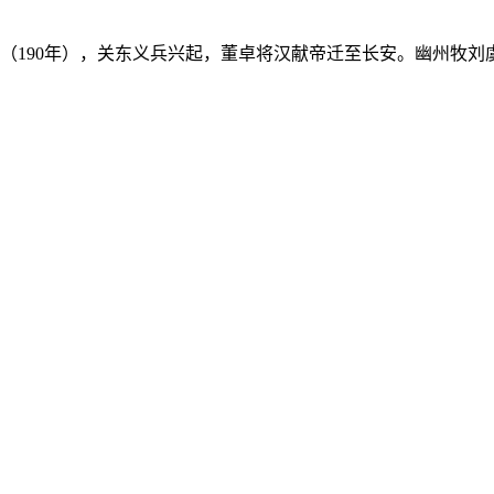
（190年），关东义兵兴起，董卓将汉献帝迁至长安。幽州牧刘虞