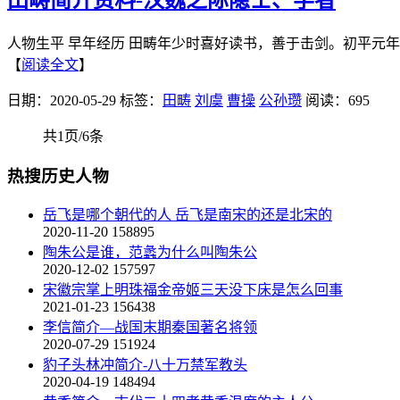
人物生平 早年经历 田畴年少时喜好读书，善于击剑。初平元年
【
阅读全文
】
日期：2020-05-29
标签：
田畴
刘虞
曹操
公孙瓒
阅读：695
共1页/6条
热搜历史人物
岳飞是哪个朝代的人 岳飞是南宋的还是北宋的
2020-11-20
158895
陶朱公是谁，范蠡为什么叫陶朱公
2020-12-02
157597
宋徽宗掌上明珠福金帝姬三天没下床是怎么回事
2021-01-23
156438
李信简介—战国末期秦国著名将领
2020-07-29
151924
豹子头林冲简介-八十万禁军教头
2020-04-19
148494