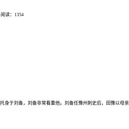
阅读：1354
己托身于刘备，刘备非常看重他。刘备任豫州刺史后，田豫以母亲年