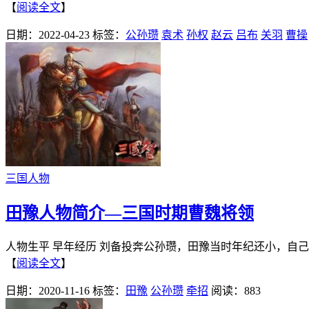
【
阅读全文
】
日期：2022-04-23
标签：
公孙瓒
袁术
孙权
赵云
吕布
关羽
曹操
三国人物
田豫人物简介—三国时期曹魏将领
人物生平 早年经历 刘备投奔公孙瓒，田豫当时年纪还小，自
【
阅读全文
】
日期：2020-11-16
标签：
田豫
公孙瓒
牵招
阅读：883