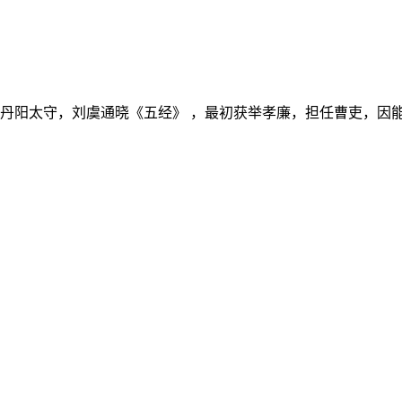
丹阳太守，刘虞通晓《五经》 ，最初获举孝廉，担任曹吏，因能