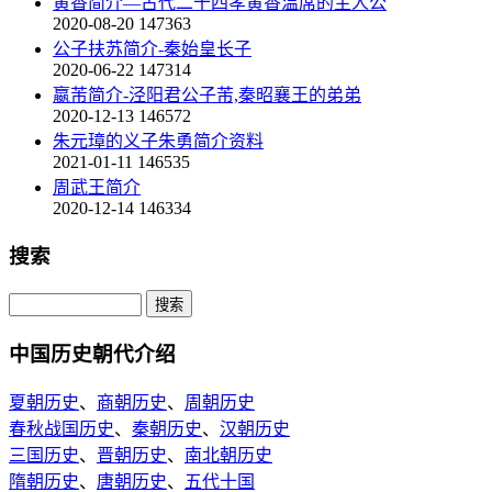
黄香简介—古代二十四孝黄香温席的主人公
2020-08-20
147363
公子扶苏简介-秦始皇长子
2020-06-22
147314
嬴芾简介-泾阳君公子芾,秦昭襄王的弟弟
2020-12-13
146572
朱元璋的义子朱勇简介资料
2021-01-11
146535
周武王简介
2020-12-14
146334
搜索
中国历史朝代介绍
夏朝历史
、
商朝历史
、
周朝历史
春秋战国历史
、
秦朝历史
、
汉朝历史
三国历史
、
晋朝历史
、
南北朝历史
隋朝历史
、
唐朝历史
、
五代十国