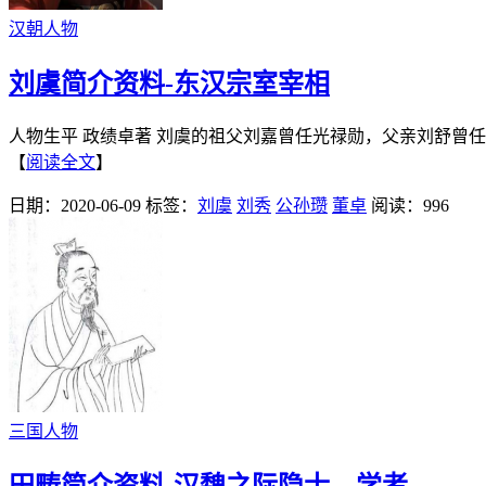
汉朝人物
刘虞简介资料-东汉宗室宰相
人物生平 政绩卓著 刘虞的祖父刘嘉曾任光禄勋，父亲刘舒曾任
【
阅读全文
】
日期：2020-06-09
标签：
刘虞
刘秀
公孙瓒
董卓
阅读：996
三国人物
田畴简介资料-汉魏之际隐士、学者