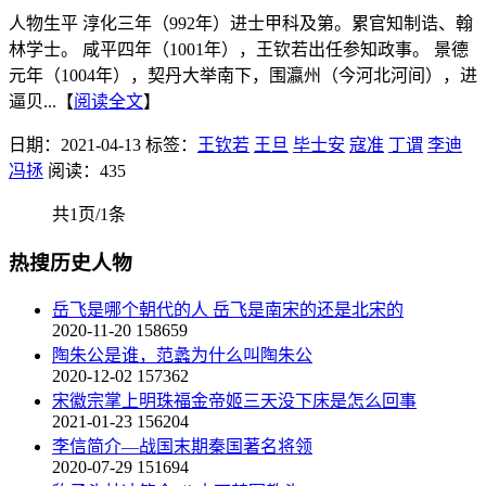
人物生平 淳化三年（992年）进士甲科及第。累官知制诰、翰
林学士。 咸平四年（1001年），王钦若出任参知政事。 景德
元年（1004年），契丹大举南下，围瀛州（今河北河间），进
逼贝...【
阅读全文
】
日期：2021-04-13
标签：
王钦若
王旦
毕士安
寇准
丁谓
李迪
冯拯
阅读：435
共1页/1条
热搜历史人物
岳飞是哪个朝代的人 岳飞是南宋的还是北宋的
2020-11-20
158659
陶朱公是谁，范蠡为什么叫陶朱公
2020-12-02
157362
宋徽宗掌上明珠福金帝姬三天没下床是怎么回事
2021-01-23
156204
李信简介—战国末期秦国著名将领
2020-07-29
151694