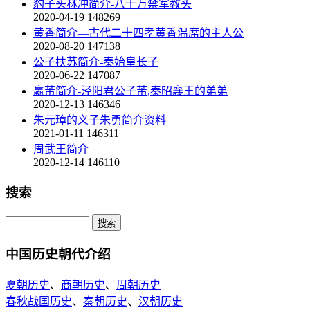
豹子头林冲简介-八十万禁军教头
2020-04-19
148269
黄香简介—古代二十四孝黄香温席的主人公
2020-08-20
147138
公子扶苏简介-秦始皇长子
2020-06-22
147087
嬴芾简介-泾阳君公子芾,秦昭襄王的弟弟
2020-12-13
146346
朱元璋的义子朱勇简介资料
2021-01-11
146311
周武王简介
2020-12-14
146110
搜索
中国历史朝代介绍
夏朝历史
、
商朝历史
、
周朝历史
春秋战国历史
、
秦朝历史
、
汉朝历史