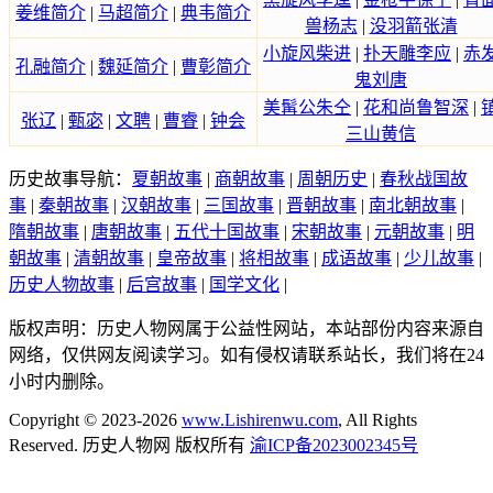
姜维简介
|
马超简介
|
典韦简介
兽杨志
|
没羽箭张清
小旋风柴进
|
扑天雕李应
|
赤
孔融简介
|
魏延简介
|
曹彰简介
鬼刘唐
美髯公朱仝
|
花和尚鲁智深
|
张辽
|
甄宓
|
文聘
|
曹睿
|
钟会
三山黄信
历史故事导航：
夏朝故事
|
商朝故事
|
周朝历史
|
春秋战国故
事
|
秦朝故事
|
汉朝故事
|
三国故事
|
晋朝故事
|
南北朝故事
|
隋朝故事
|
唐朝故事
|
五代十国故事
|
宋朝故事
|
元朝故事
|
明
朝故事
|
清朝故事
|
皇帝故事
|
将相故事
|
成语故事
|
少儿故事
|
历史人物故事
|
后宫故事
|
国学文化
|
版权声明：历史人物网属于公益性网站，本站部份内容来源自
网络，仅供网友阅读学习。如有侵权请联系站长，我们将在24
小时内删除。
Copyright © 2023-2026
www.Lishirenwu.com
, All Rights
Reserved. 历史人物网 版权所有
渝ICP备2023002345号