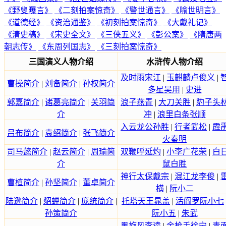
《野叟曝言》
《二刻拍案惊奇》
《警世通言》
《喻世明言》
《道德经》
《资治通鉴》
《初刻拍案惊奇》
《大戴礼记》
《清史稿》
《宋史全文》
《三侠五义》
《彭公案》
《隋唐两
朝志传》
《东周列国志》
《三刻拍案惊奇》
三国演义人物介绍
水浒传人物介绍
及时雨宋江
|
玉麒麟卢俊义
|
曹操简介
|
刘备简介
|
孙权简介
多星吴用
|
史进
郭嘉简介
|
诸葛亮简介
|
关羽简
浪子燕青
|
大刀关胜
|
豹子头
介
冲
|
浪里白条张顺
入云龙公孙胜
|
行者武松
|
霹
吕布简介
|
袁绍简介
|
张飞简介
火秦明
司马懿简介
|
赵云简介
|
周瑜简
双鞭呼延灼
|
小李广花荣
|
白
介
鼠白胜
神行太保戴宗
|
混江龙李俊
|
曹植简介
|
孙坚简介
|
董卓简介
横
|
阮小二
陆逊简介
|
貂蝉简介
|
庞统简介
|
托塔天王晁盖
|
活阎罗阮小七
孙策简介
阮小五
|
朱武
黑旋风李逵
|
金枪手徐宁
|
青