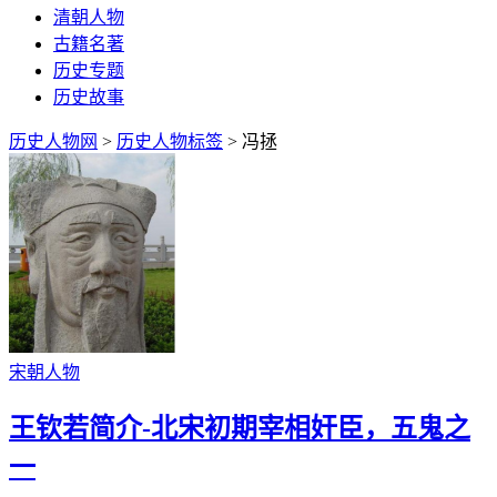
清朝人物
古籍名著
历史专题
历史故事
历史人物网
>
历史人物标签
> 冯拯
宋朝人物
王钦若简介-北宋初期宰相奸臣，五鬼之
一