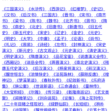
《三国演义》
《水浒传》
《西游记》
《红楼梦》
《史记》
《汉书》
《后汉书》
《三国志》
《晋书》
《宋书》
《南齐
书》
《梁书》
《陈书》
《魏书》
《北齐书》
《周书》
《隋
书》
《南史》
《北史》
《旧唐书》
《新唐书》
《旧五代
史》
《新五代史》
《宋史》
《辽史》
《金史》
《元史》
《明史》
《大学》
《中庸》
《孟子》
《论语》
《尚书》
《礼记》
《周易》
《诗经》
《左传》
《封神演义》
《宋史
演义》
《新元史》
《古文观止》
《元史演义》
《清史演义》
《明史演义》
《隋唐演义》
《品花宝鉴》
《说唐演义全传》
《西厢记》
《说岳全传》
《两晋演义》
《南北史演义》
《残
唐五代史演义》
《后汉演义》
《杨家将演义》
《前汉演义》
《醒世恒言》
《浓情快史》
《法苑珠林》
《薛刚反唐》
《搜
神记》
《梦溪笔谈》
《春秋外传》
《纪效新书》
《乐府诗
集》
《施公案》
《世说新语》
《三命通会》
《童林传》
《大宝积经》
《尔雅》
《传习录》
《乾隆南巡记》
《艺文类
聚》
《阅微笔记》
《刘向说苑》
《论衡》
《海上花列传》
《二十年目睹之怪现状》
《绿野仙踪》
《长短经》
《抱朴
子》
《战国策》
《醒世姻缘传》
《晏子春秋》
《云笈七签》