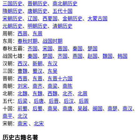
三国历史
、
晋朝历史
、
南北朝历史
隋朝历史
、
唐朝历史
、
五代十国
宋朝历史
、
辽国
、
西夏国
、
金朝历史
、
大蒙古国
元朝历史
、
明朝历史
、
清朝历史
周朝：
西周
、
东周
东周：
春秋时期
、
战国时期
春秋五霸：
齐国
、
宋国
、
晋国
、
秦国
、
楚国
战国七雄：
秦国
、
楚国
、
齐国
、
燕国
、
赵国
、
魏国
、
韩国
汉朝：
西汉
、
新朝
、
东汉
三国：
曹魏
、
蜀汉
、
东吴
晋朝：
西晋
、
东晋
、
东晋十六国
南朝：
刘宋
、
南齐
、
南梁
、
南陈
北朝：
北魏
、
东魏
、
西魏
、
北齐
、
北周
五代：
后梁
、
后唐
、
后晋
、
后汉
、
后周
十国：
前蜀
、
后蜀
、
南吴
、
南唐
、
吴越
、
闽国
、
南楚
、
南汉
、
南平
、
北汉
宋朝：
南宋
、
北宋
历史古籍名著