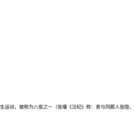
学生运动，被称为八俊之一（张璠《汉纪》称：表与同郡人张隐、薛