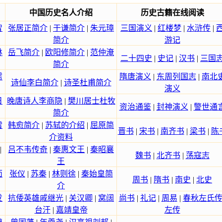
中国历史名人介绍
历史古籍在线阅读
智
张居正简介
|
于谦简介
|
朱元璋
三国演义
|
红楼梦
|
水浒传
|
简介
游记
林
岳飞简介
|
欧阳修简介
|
范仲淹
二十四史
|
史记
|
汉书
|
三国
简介
雳
隋唐演义
|
东周列国志
|
南北
诗仙李白简介
|
诗圣杜甫简介
演义
日
晚唐诗人李商隐
|
樊川居士杜牧
资治通鉴
|
封神演义
|
警世通
简介
雷
韩愈简介
|
苏轼的介绍
|
屈原简
晋书
|
宋书
|
南齐书
|
梁书
|
陈
介资料
|
吕不韦传奇
|
秦惠文王
|
秦昭襄
魏书
|
北齐书
|
荡寇志
王
面
张仪
|
苏秦
|
林则徐
|
秦始皇简
周书
|
隋书
|
南史
|
北史
介
发
抗倭英雄戚继光
|
关汉卿
|
窝阔
尚书
|
礼记
|
周易
|
春秋左氏
台汗
|
嘉靖皇帝
左传