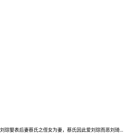
琮娶表后妻蔡氏之侄女为妻，蔡氏因此爱刘琮而恶刘琦...