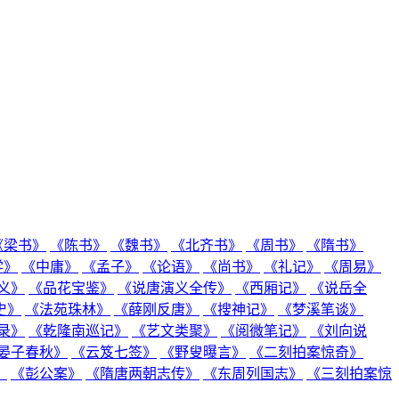
《梁书》
《陈书》
《魏书》
《北齐书》
《周书》
《隋书》
学》
《中庸》
《孟子》
《论语》
《尚书》
《礼记》
《周易》
义》
《品花宝鉴》
《说唐演义全传》
《西厢记》
《说岳全
史》
《法苑珠林》
《薛刚反唐》
《搜神记》
《梦溪笔谈》
录》
《乾隆南巡记》
《艺文类聚》
《阅微笔记》
《刘向说
晏子春秋》
《云笈七签》
《野叟曝言》
《二刻拍案惊奇》
》
《彭公案》
《隋唐两朝志传》
《东周列国志》
《三刻拍案惊