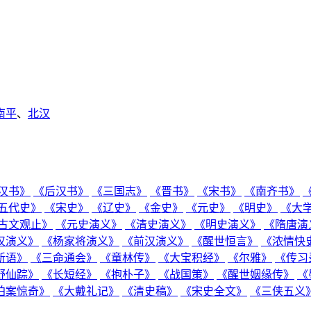
南平
、
北汉
汉书》
《后汉书》
《三国志》
《晋书》
《宋书》
《南齐书》
五代史》
《宋史》
《辽史》
《金史》
《元史》
《明史》
《大
古文观止》
《元史演义》
《清史演义》
《明史演义》
《隋唐演
汉演义》
《杨家将演义》
《前汉演义》
《醒世恒言》
《浓情快
新语》
《三命通会》
《童林传》
《大宝积经》
《尔雅》
《传习
野仙踪》
《长短经》
《抱朴子》
《战国策》
《醒世姻缘传》
《
拍案惊奇》
《大戴礼记》
《清史稿》
《宋史全文》
《三侠五义