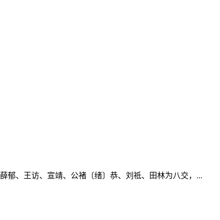
郁、王访、宣靖、公褚〔绪〕恭、刘祗、田林为八交，...