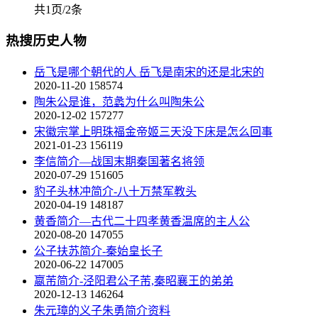
共1页/2条
热搜历史人物
岳飞是哪个朝代的人 岳飞是南宋的还是北宋的
2020-11-20
158574
陶朱公是谁，范蠡为什么叫陶朱公
2020-12-02
157277
宋徽宗掌上明珠福金帝姬三天没下床是怎么回事
2021-01-23
156119
李信简介—战国末期秦国著名将领
2020-07-29
151605
豹子头林冲简介-八十万禁军教头
2020-04-19
148187
黄香简介—古代二十四孝黄香温席的主人公
2020-08-20
147055
公子扶苏简介-秦始皇长子
2020-06-22
147005
嬴芾简介-泾阳君公子芾,秦昭襄王的弟弟
2020-12-13
146264
朱元璋的义子朱勇简介资料