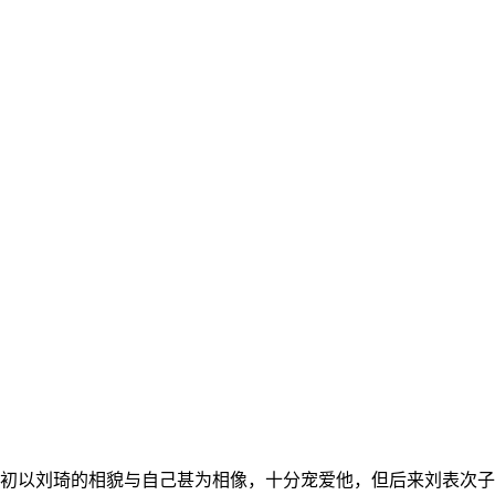
表初以刘琦的相貌与自己甚为相像，十分宠爱他，但后来刘表次子刘