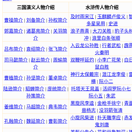
三国演义人物介绍
水浒传人物介绍
及时雨宋江
|
玉麒麟卢俊义
|
曹操简介
|
刘备简介
|
孙权简介
多星吴用
|
史进
郭嘉简介
|
诸葛亮简介
|
关羽简
浪子燕青
|
大刀关胜
|
豹子头
介
冲
|
浪里白条张顺
入云龙公孙胜
|
行者武松
|
霹
吕布简介
|
袁绍简介
|
张飞简介
火秦明
司马懿简介
|
赵云简介
|
周瑜简
双鞭呼延灼
|
小李广花荣
|
白
介
鼠白胜
神行太保戴宗
|
混江龙李俊
|
曹植简介
|
孙坚简介
|
董卓简介
横
|
阮小二
陆逊简介
|
貂蝉简介
|
庞统简介
|
托塔天王晁盖
|
活阎罗阮小七
孙策简介
阮小五
|
朱武
黑旋风李逵
|
金枪手徐宁
|
青
姜维简介
|
马超简介
|
典韦简介
兽杨志
|
没羽箭张清
小旋风柴进
|
扑天雕李应
|
赤
孔融简介
|
魏延简介
|
曹彰简介
鬼刘唐