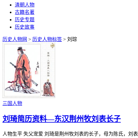
清朝人物
古籍名著
历史专题
历史故事
历史人物网
>
历史人物标签
> 刘琮
三国人物
刘琦简历资料—东汉荆州牧刘表长子
人物生平 失父宠爱 刘琦是荆州牧刘表的长子，母为陈氏，刘