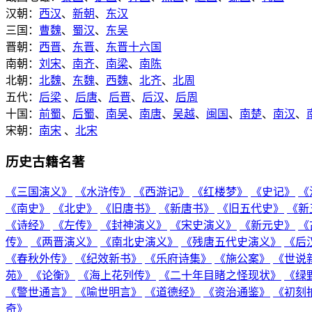
汉朝：
西汉
、
新朝
、
东汉
三国：
曹魏
、
蜀汉
、
东吴
晋朝：
西晋
、
东晋
、
东晋十六国
南朝：
刘宋
、
南齐
、
南梁
、
南陈
北朝：
北魏
、
东魏
、
西魏
、
北齐
、
北周
五代：
后梁
、
后唐
、
后晋
、
后汉
、
后周
十国：
前蜀
、
后蜀
、
南吴
、
南唐
、
吴越
、
闽国
、
南楚
、
南汉
、
宋朝：
南宋
、
北宋
历史古籍名著
《三国演义》
《水浒传》
《西游记》
《红楼梦》
《史记》
《
《南史》
《北史》
《旧唐书》
《新唐书》
《旧五代史》
《新
《诗经》
《左传》
《封神演义》
《宋史演义》
《新元史》
《
传》
《两晋演义》
《南北史演义》
《残唐五代史演义》
《后
《春秋外传》
《纪效新书》
《乐府诗集》
《施公案》
《世说
苑》
《论衡》
《海上花列传》
《二十年目睹之怪现状》
《绿
《警世通言》
《喻世明言》
《道德经》
《资治通鉴》
《初刻
奇》