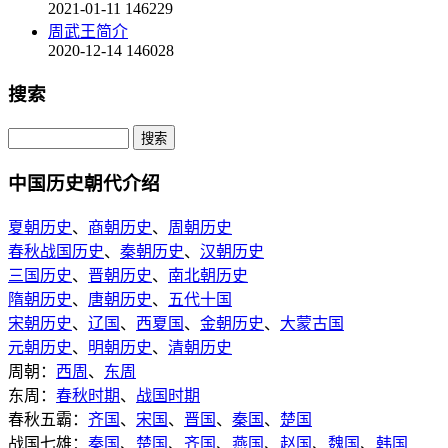
2021-01-11
146229
周武王简介
2020-12-14
146028
搜索
中国历史朝代介绍
夏朝历史
、
商朝历史
、
周朝历史
春秋战国历史
、
秦朝历史
、
汉朝历史
三国历史
、
晋朝历史
、
南北朝历史
隋朝历史
、
唐朝历史
、
五代十国
宋朝历史
、
辽国
、
西夏国
、
金朝历史
、
大蒙古国
元朝历史
、
明朝历史
、
清朝历史
周朝：
西周
、
东周
东周：
春秋时期
、
战国时期
春秋五霸：
齐国
、
宋国
、
晋国
、
秦国
、
楚国
战国七雄：
秦国
、
楚国
、
齐国
、
燕国
、
赵国
、
魏国
、
韩国