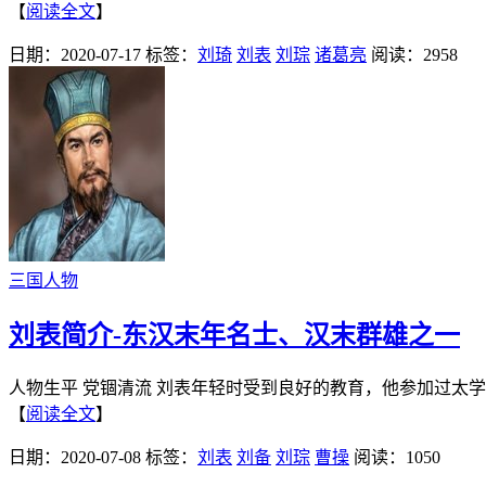
【
阅读全文
】
日期：2020-07-17
标签：
刘琦
刘表
刘琮
诸葛亮
阅读：2958
三国人物
刘表简介-东汉末年名士、汉末群雄之一
人物生平 党锢清流 刘表年轻时受到良好的教育，他参加过太
【
阅读全文
】
日期：2020-07-08
标签：
刘表
刘备
刘琮
曹操
阅读：1050