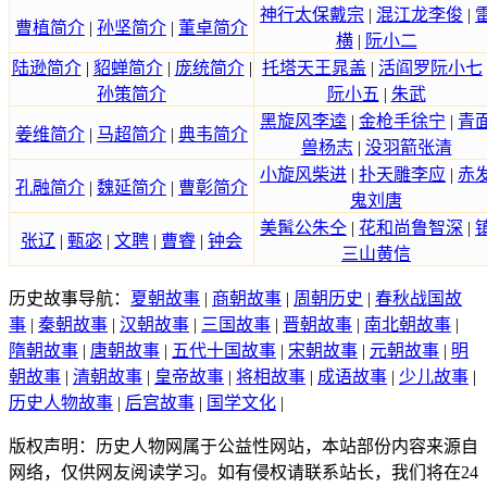
神行太保戴宗
|
混江龙李俊
|
曹植简介
|
孙坚简介
|
董卓简介
横
|
阮小二
陆逊简介
|
貂蝉简介
|
庞统简介
|
托塔天王晁盖
|
活阎罗阮小七
孙策简介
阮小五
|
朱武
黑旋风李逵
|
金枪手徐宁
|
青
姜维简介
|
马超简介
|
典韦简介
兽杨志
|
没羽箭张清
小旋风柴进
|
扑天雕李应
|
赤
孔融简介
|
魏延简介
|
曹彰简介
鬼刘唐
美髯公朱仝
|
花和尚鲁智深
|
张辽
|
甄宓
|
文聘
|
曹睿
|
钟会
三山黄信
历史故事导航：
夏朝故事
|
商朝故事
|
周朝历史
|
春秋战国故
事
|
秦朝故事
|
汉朝故事
|
三国故事
|
晋朝故事
|
南北朝故事
|
隋朝故事
|
唐朝故事
|
五代十国故事
|
宋朝故事
|
元朝故事
|
明
朝故事
|
清朝故事
|
皇帝故事
|
将相故事
|
成语故事
|
少儿故事
|
历史人物故事
|
后宫故事
|
国学文化
|
版权声明：历史人物网属于公益性网站，本站部份内容来源自
网络，仅供网友阅读学习。如有侵权请联系站长，我们将在24