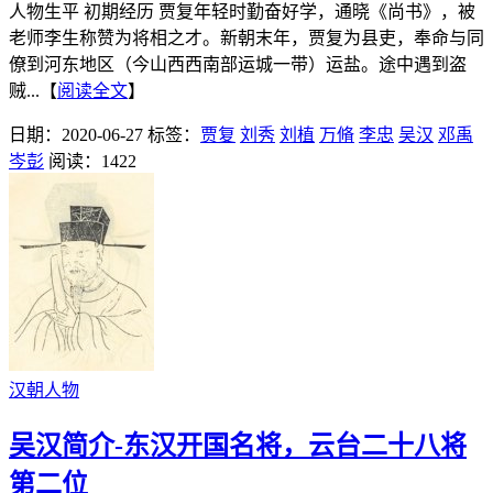
人物生平 初期经历 贾复年轻时勤奋好学，通晓《尚书》，被
老师李生称赞为将相之才。新朝末年，贾复为县吏，奉命与同
僚到河东地区（今山西西南部运城一带）运盐。途中遇到盗
贼...【
阅读全文
】
日期：2020-06-27
标签：
贾复
刘秀
刘植
万脩
李忠
吴汉
邓禹
岑彭
阅读：1422
汉朝人物
吴汉简介-东汉开国名将，云台二十八将
第二位