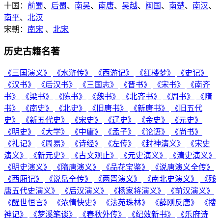
十国：
前蜀
、
后蜀
、
南吴
、
南唐
、
吴越
、
闽国
、
南楚
、
南汉
、
南平
、
北汉
宋朝：
南宋
、
北宋
历史古籍名著
《三国演义》
《水浒传》
《西游记》
《红楼梦》
《史记》
《汉书》
《后汉书》
《三国志》
《晋书》
《宋书》
《南齐
书》
《梁书》
《陈书》
《魏书》
《北齐书》
《周书》
《隋
书》
《南史》
《北史》
《旧唐书》
《新唐书》
《旧五代
史》
《新五代史》
《宋史》
《辽史》
《金史》
《元史》
《明史》
《大学》
《中庸》
《孟子》
《论语》
《尚书》
《礼记》
《周易》
《诗经》
《左传》
《封神演义》
《宋史
演义》
《新元史》
《古文观止》
《元史演义》
《清史演义》
《明史演义》
《隋唐演义》
《品花宝鉴》
《说唐演义全传》
《西厢记》
《说岳全传》
《两晋演义》
《南北史演义》
《残
唐五代史演义》
《后汉演义》
《杨家将演义》
《前汉演义》
《醒世恒言》
《浓情快史》
《法苑珠林》
《薛刚反唐》
《搜
神记》
《梦溪笔谈》
《春秋外传》
《纪效新书》
《乐府诗