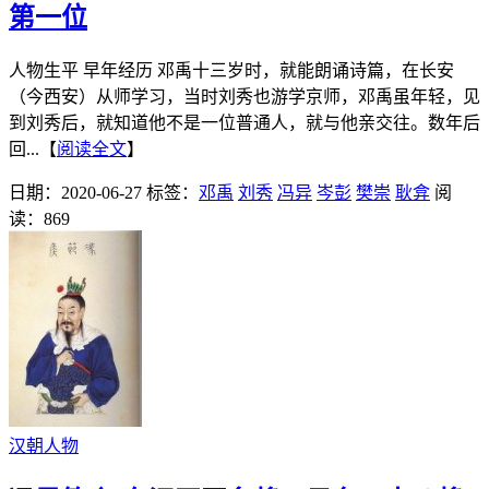
第一位
人物生平 早年经历 邓禹十三岁时，就能朗诵诗篇，在长安
（今西安）从师学习，当时刘秀也游学京师，邓禹虽年轻，见
到刘秀后，就知道他不是一位普通人，就与他亲交往。数年后
回...【
阅读全文
】
日期：2020-06-27
标签：
邓禹
刘秀
冯异
岑彭
樊崇
耿弇
阅
读：869
汉朝人物