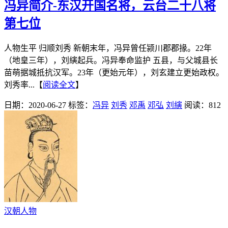
冯异简介-东汉开国名将，云台二十八将
第七位
人物生平 归顺刘秀 新朝末年，冯异曾任颍川郡郡掾。22年
（地皇三年），刘縯起兵。冯异奉命监护 五县，与父城县长
苗萌据城抵抗汉军。23年（更始元年），刘玄建立更始政权。
刘秀率...【
阅读全文
】
日期：2020-06-27
标签：
冯异
刘秀
邓禹
邓弘
刘縯
阅读：812
汉朝人物