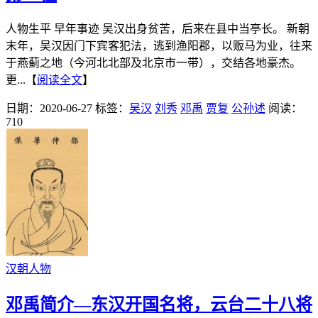
人物生平 早年事迹 吴汉出身贫苦，后来在县中当亭长。 新朝
末年，吴汉因门下宾客犯法，逃到渔阳郡，以贩马为业，往来
于燕蓟之地（今河北北部及北京市一带），交结各地豪杰。
更...【
阅读全文
】
日期：2020-06-27
标签：
吴汉
刘秀
邓禹
贾复
公孙述
阅读：
710
汉朝人物
邓禹简介—东汉开国名将，云台二十八将