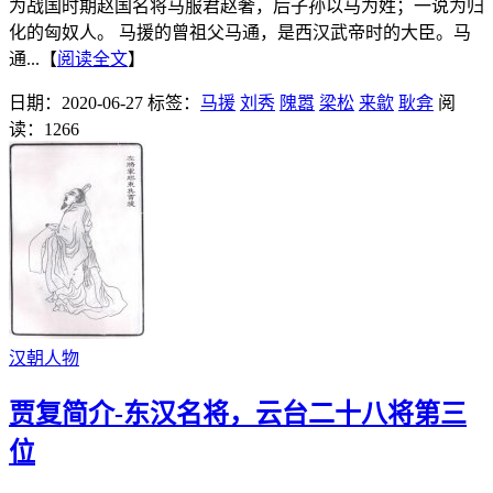
为战国时期赵国名将马服君赵奢，后子孙以马为姓；一说为归
化的匈奴人。 马援的曾祖父马通，是西汉武帝时的大臣。马
通...【
阅读全文
】
日期：2020-06-27
标签：
马援
刘秀
隗嚣
梁松
来歙
耿弇
阅
读：1266
汉朝人物
贾复简介-东汉名将，云台二十八将第三
位