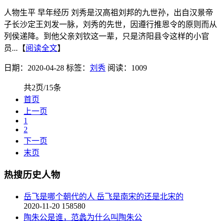
人物生平 早年经历 刘秀是汉高祖刘邦的九世孙，出自汉景帝
子长沙定王刘发一脉，刘秀的先世，因遵行推恩令的原则而从
列侯递降。到他父亲刘钦这一辈，只是济阳县令这样的小官
员...【
阅读全文
】
日期：2020-04-28
标签：
刘秀
阅读：1009
共2页/15条
首页
上一页
1
2
下一页
末页
热搜历史人物
岳飞是哪个朝代的人 岳飞是南宋的还是北宋的
2020-11-20
158580
陶朱公是谁，范蠡为什么叫陶朱公