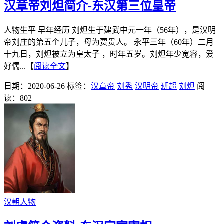
汉章帝刘炟简介-东汉第三位皇帝
人物生平 早年经历 刘炟生于建武中元一年（56年），是汉明
帝刘庄的第五个儿子，母为贾贵人。 永平三年（60年）二月
十九日，刘炟被立为皇太子 ，时年五岁。刘炟年少宽容，爱
好儒...【
阅读全文
】
日期：2020-06-26
标签：
汉章帝
刘秀
汉明帝
班超
刘炟
阅
读：802
汉朝人物