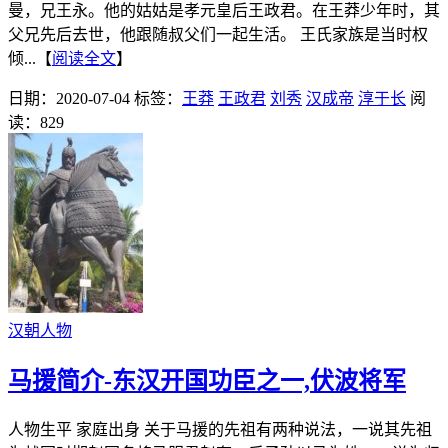
曼，兄王永。他的姑姑是孝元皇后王政君。在王莽少年时，其
父兄先后去世，他跟随叔父们一起生活。 王氏家族是当时权
倾...【
阅读全文
】
日期：2020-07-04
标签：
王莽
王政君
刘秀
汉成帝
淳于长
阅
读：829
汉朝人物
马援简介-东汉开国功臣之一,伏波将军
人物生平 家庭出身 关于马援的先祖有两种说法，一说其先祖