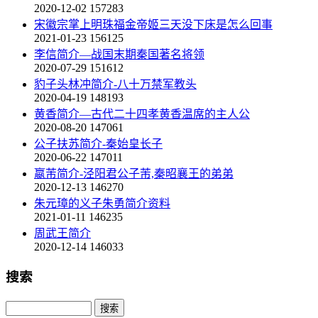
2020-12-02
157283
宋徽宗掌上明珠福金帝姬三天没下床是怎么回事
2021-01-23
156125
李信简介—战国末期秦国著名将领
2020-07-29
151612
豹子头林冲简介-八十万禁军教头
2020-04-19
148193
黄香简介—古代二十四孝黄香温席的主人公
2020-08-20
147061
公子扶苏简介-秦始皇长子
2020-06-22
147011
嬴芾简介-泾阳君公子芾,秦昭襄王的弟弟
2020-12-13
146270
朱元璋的义子朱勇简介资料
2021-01-11
146235
周武王简介
2020-12-14
146033
搜索