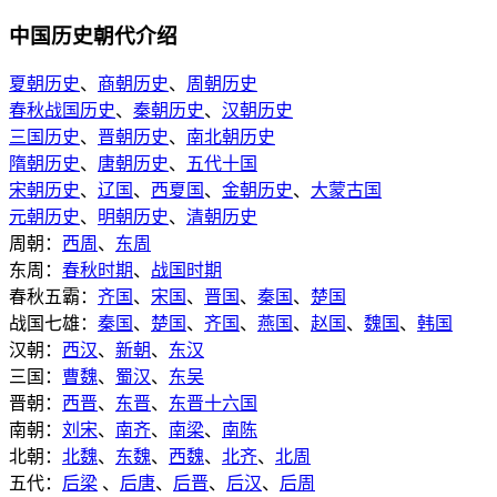
中国历史朝代介绍
夏朝历史
、
商朝历史
、
周朝历史
春秋战国历史
、
秦朝历史
、
汉朝历史
三国历史
、
晋朝历史
、
南北朝历史
隋朝历史
、
唐朝历史
、
五代十国
宋朝历史
、
辽国
、
西夏国
、
金朝历史
、
大蒙古国
元朝历史
、
明朝历史
、
清朝历史
周朝：
西周
、
东周
东周：
春秋时期
、
战国时期
春秋五霸：
齐国
、
宋国
、
晋国
、
秦国
、
楚国
战国七雄：
秦国
、
楚国
、
齐国
、
燕国
、
赵国
、
魏国
、
韩国
汉朝：
西汉
、
新朝
、
东汉
三国：
曹魏
、
蜀汉
、
东吴
晋朝：
西晋
、
东晋
、
东晋十六国
南朝：
刘宋
、
南齐
、
南梁
、
南陈
北朝：
北魏
、
东魏
、
西魏
、
北齐
、
北周
五代：
后梁
、
后唐
、
后晋
、
后汉
、
后周