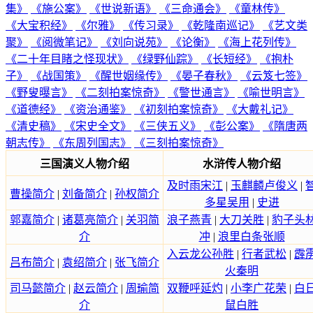
集》
《施公案》
《世说新语》
《三命通会》
《童林传》
《大宝积经》
《尔雅》
《传习录》
《乾隆南巡记》
《艺文类
聚》
《阅微笔记》
《刘向说苑》
《论衡》
《海上花列传》
《二十年目睹之怪现状》
《绿野仙踪》
《长短经》
《抱朴
子》
《战国策》
《醒世姻缘传》
《晏子春秋》
《云笈七签》
《野叟曝言》
《二刻拍案惊奇》
《警世通言》
《喻世明言》
《道德经》
《资治通鉴》
《初刻拍案惊奇》
《大戴礼记》
《清史稿》
《宋史全文》
《三侠五义》
《彭公案》
《隋唐两
朝志传》
《东周列国志》
《三刻拍案惊奇》
三国演义人物介绍
水浒传人物介绍
及时雨宋江
|
玉麒麟卢俊义
|
曹操简介
|
刘备简介
|
孙权简介
多星吴用
|
史进
郭嘉简介
|
诸葛亮简介
|
关羽简
浪子燕青
|
大刀关胜
|
豹子头
介
冲
|
浪里白条张顺
入云龙公孙胜
|
行者武松
|
霹
吕布简介
|
袁绍简介
|
张飞简介
火秦明
司马懿简介
|
赵云简介
|
周瑜简
双鞭呼延灼
|
小李广花荣
|
白
介
鼠白胜