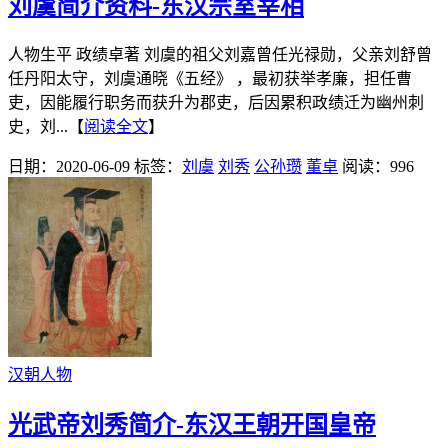
刘虞简介资料-东汉宗室宰相
人物生平 政绩卓著 刘虞的祖父刘嘉曾任光禄勋，父亲刘舒曾
任丹阳太守，刘虞通晓《五经》 ，最初获举孝廉，担任曹
吏，因能履行职务而获升为郡吏，后因累积政绩迁为幽州刺
史，刘...【
阅读全文
】
日期：2020-06-09
标签：
刘虞
刘秀
公孙瓒
董卓
阅读：996
汉朝人物
光武帝刘秀简介-东汉王朝开国皇帝