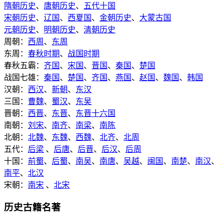
隋朝历史
、
唐朝历史
、
五代十国
宋朝历史
、
辽国
、
西夏国
、
金朝历史
、
大蒙古国
元朝历史
、
明朝历史
、
清朝历史
周朝：
西周
、
东周
东周：
春秋时期
、
战国时期
春秋五霸：
齐国
、
宋国
、
晋国
、
秦国
、
楚国
战国七雄：
秦国
、
楚国
、
齐国
、
燕国
、
赵国
、
魏国
、
韩国
汉朝：
西汉
、
新朝
、
东汉
三国：
曹魏
、
蜀汉
、
东吴
晋朝：
西晋
、
东晋
、
东晋十六国
南朝：
刘宋
、
南齐
、
南梁
、
南陈
北朝：
北魏
、
东魏
、
西魏
、
北齐
、
北周
五代：
后梁
、
后唐
、
后晋
、
后汉
、
后周
十国：
前蜀
、
后蜀
、
南吴
、
南唐
、
吴越
、
闽国
、
南楚
、
南汉
、
南平
、
北汉
宋朝：
南宋
、
北宋
历史古籍名著