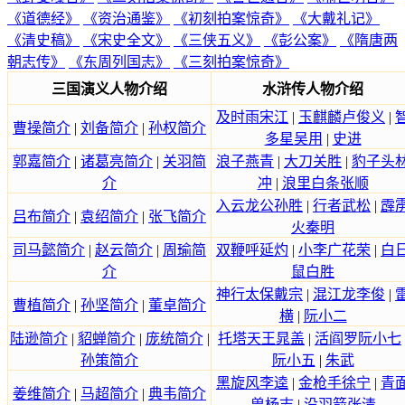
《道德经》
《资治通鉴》
《初刻拍案惊奇》
《大戴礼记》
《清史稿》
《宋史全文》
《三侠五义》
《彭公案》
《隋唐两
朝志传》
《东周列国志》
《三刻拍案惊奇》
三国演义人物介绍
水浒传人物介绍
及时雨宋江
|
玉麒麟卢俊义
|
曹操简介
|
刘备简介
|
孙权简介
多星吴用
|
史进
郭嘉简介
|
诸葛亮简介
|
关羽简
浪子燕青
|
大刀关胜
|
豹子头
介
冲
|
浪里白条张顺
入云龙公孙胜
|
行者武松
|
霹
吕布简介
|
袁绍简介
|
张飞简介
火秦明
司马懿简介
|
赵云简介
|
周瑜简
双鞭呼延灼
|
小李广花荣
|
白
介
鼠白胜
神行太保戴宗
|
混江龙李俊
|
曹植简介
|
孙坚简介
|
董卓简介
横
|
阮小二
陆逊简介
|
貂蝉简介
|
庞统简介
|
托塔天王晁盖
|
活阎罗阮小七
孙策简介
阮小五
|
朱武
黑旋风李逵
|
金枪手徐宁
|
青
姜维简介
|
马超简介
|
典韦简介
兽杨志
|
没羽箭张清