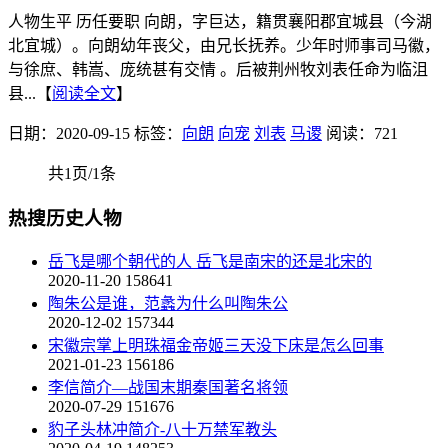
人物生平 历任要职 向朗，字巨达，籍贯襄阳郡宜城县（今湖
北宜城）。向朗幼年丧父，由兄长抚养。少年时师事司马徽，
与徐庶、韩嵩、庞统甚有交情 。后被荆州牧刘表任命为临沮
县...【
阅读全文
】
日期：2020-09-15
标签：
向朗
向宠
刘表
马谡
阅读：721
共1页/1条
热搜历史人物
岳飞是哪个朝代的人 岳飞是南宋的还是北宋的
2020-11-20
158641
陶朱公是谁，范蠡为什么叫陶朱公
2020-12-02
157344
宋徽宗掌上明珠福金帝姬三天没下床是怎么回事
2021-01-23
156186
李信简介—战国末期秦国著名将领
2020-07-29
151676
豹子头林冲简介-八十万禁军教头