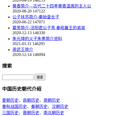
2020-04-19
148253
黄香简介—古代二十四孝黄香温席的主人公
2020-08-20
147122
公子扶苏简介-秦始皇长子
2020-06-22
147071
嬴芾简介-泾阳君公子芾,秦昭襄王的弟弟
2020-12-13
146330
朱元璋的义子朱勇简介资料
2021-01-11
146295
周武王简介
2020-12-14
146094
搜索
中国历史朝代介绍
夏朝历史
、
商朝历史
、
周朝历史
春秋战国历史
、
秦朝历史
、
汉朝历史
三国历史
、
晋朝历史
、
南北朝历史