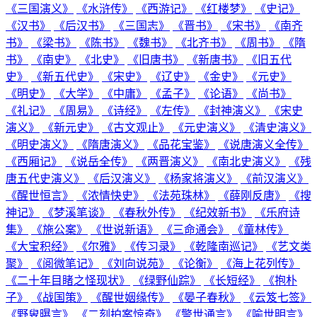
《三国演义》
《水浒传》
《西游记》
《红楼梦》
《史记》
《汉书》
《后汉书》
《三国志》
《晋书》
《宋书》
《南齐
书》
《梁书》
《陈书》
《魏书》
《北齐书》
《周书》
《隋
书》
《南史》
《北史》
《旧唐书》
《新唐书》
《旧五代
史》
《新五代史》
《宋史》
《辽史》
《金史》
《元史》
《明史》
《大学》
《中庸》
《孟子》
《论语》
《尚书》
《礼记》
《周易》
《诗经》
《左传》
《封神演义》
《宋史
演义》
《新元史》
《古文观止》
《元史演义》
《清史演义》
《明史演义》
《隋唐演义》
《品花宝鉴》
《说唐演义全传》
《西厢记》
《说岳全传》
《两晋演义》
《南北史演义》
《残
唐五代史演义》
《后汉演义》
《杨家将演义》
《前汉演义》
《醒世恒言》
《浓情快史》
《法苑珠林》
《薛刚反唐》
《搜
神记》
《梦溪笔谈》
《春秋外传》
《纪效新书》
《乐府诗
集》
《施公案》
《世说新语》
《三命通会》
《童林传》
《大宝积经》
《尔雅》
《传习录》
《乾隆南巡记》
《艺文类
聚》
《阅微笔记》
《刘向说苑》
《论衡》
《海上花列传》
《二十年目睹之怪现状》
《绿野仙踪》
《长短经》
《抱朴
子》
《战国策》
《醒世姻缘传》
《晏子春秋》
《云笈七签》
《野叟曝言》
《二刻拍案惊奇》
《警世通言》
《喻世明言》