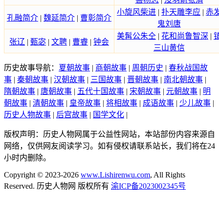
小旋风柴进
|
扑天雕李应
|
赤
孔融简介
|
魏延简介
|
曹彰简介
鬼刘唐
美髯公朱仝
|
花和尚鲁智深
|
张辽
|
甄宓
|
文聘
|
曹睿
|
钟会
三山黄信
历史故事导航：
夏朝故事
|
商朝故事
|
周朝历史
|
春秋战国故
事
|
秦朝故事
|
汉朝故事
|
三国故事
|
晋朝故事
|
南北朝故事
|
隋朝故事
|
唐朝故事
|
五代十国故事
|
宋朝故事
|
元朝故事
|
明
朝故事
|
清朝故事
|
皇帝故事
|
将相故事
|
成语故事
|
少儿故事
|
历史人物故事
|
后宫故事
|
国学文化
|
版权声明：历史人物网属于公益性网站，本站部份内容来源自
网络，仅供网友阅读学习。如有侵权请联系站长，我们将在24
小时内删除。
Copyright © 2023-2026
www.Lishirenwu.com
, All Rights
Reserved. 历史人物网 版权所有
渝ICP备2023002345号