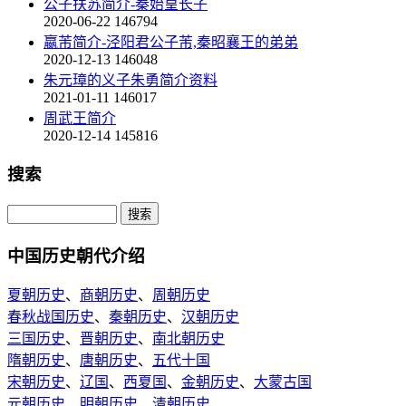
公子扶苏简介-秦始皇长子
2020-06-22
146794
嬴芾简介-泾阳君公子芾,秦昭襄王的弟弟
2020-12-13
146048
朱元璋的义子朱勇简介资料
2021-01-11
146017
周武王简介
2020-12-14
145816
搜索
中国历史朝代介绍
夏朝历史
、
商朝历史
、
周朝历史
春秋战国历史
、
秦朝历史
、
汉朝历史
三国历史
、
晋朝历史
、
南北朝历史
隋朝历史
、
唐朝历史
、
五代十国
宋朝历史
、
辽国
、
西夏国
、
金朝历史
、
大蒙古国
元朝历史
、
明朝历史
、
清朝历史