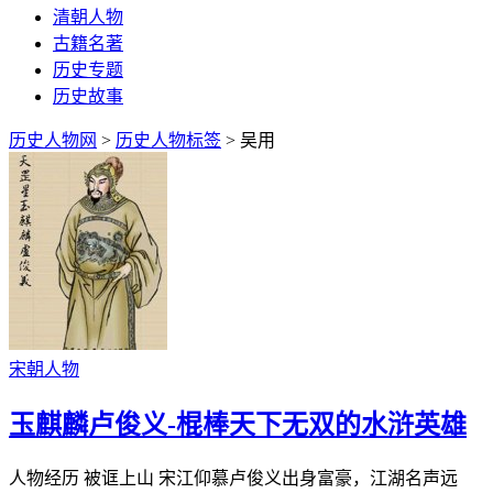
清朝人物
古籍名著
历史专题
历史故事
历史人物网
>
历史人物标签
> 吴用
宋朝人物
玉麒麟卢俊义-棍棒天下无双的水浒英雄
人物经历 被诓上山 宋江仰慕卢俊义出身富豪，江湖名声远