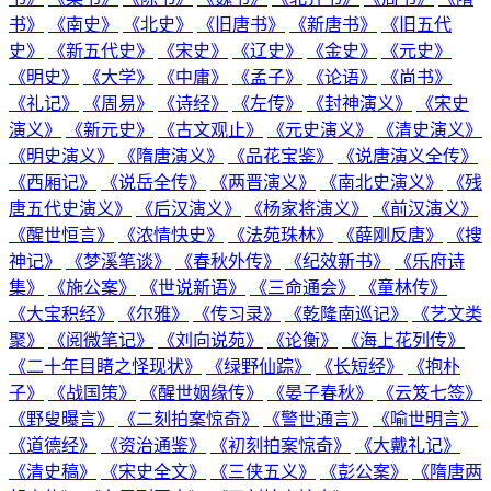
书》
《南史》
《北史》
《旧唐书》
《新唐书》
《旧五代
史》
《新五代史》
《宋史》
《辽史》
《金史》
《元史》
《明史》
《大学》
《中庸》
《孟子》
《论语》
《尚书》
《礼记》
《周易》
《诗经》
《左传》
《封神演义》
《宋史
演义》
《新元史》
《古文观止》
《元史演义》
《清史演义》
《明史演义》
《隋唐演义》
《品花宝鉴》
《说唐演义全传》
《西厢记》
《说岳全传》
《两晋演义》
《南北史演义》
《残
唐五代史演义》
《后汉演义》
《杨家将演义》
《前汉演义》
《醒世恒言》
《浓情快史》
《法苑珠林》
《薛刚反唐》
《搜
神记》
《梦溪笔谈》
《春秋外传》
《纪效新书》
《乐府诗
集》
《施公案》
《世说新语》
《三命通会》
《童林传》
《大宝积经》
《尔雅》
《传习录》
《乾隆南巡记》
《艺文类
聚》
《阅微笔记》
《刘向说苑》
《论衡》
《海上花列传》
《二十年目睹之怪现状》
《绿野仙踪》
《长短经》
《抱朴
子》
《战国策》
《醒世姻缘传》
《晏子春秋》
《云笈七签》
《野叟曝言》
《二刻拍案惊奇》
《警世通言》
《喻世明言》
《道德经》
《资治通鉴》
《初刻拍案惊奇》
《大戴礼记》
《清史稿》
《宋史全文》
《三侠五义》
《彭公案》
《隋唐两