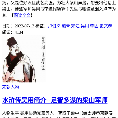
扬，又是位好汉且武艺高强，为壮大梁山声势，想要将他请上
梁山。便派军师吴用与李逵假装算命先生与哑道童混入卢府为
其...【
阅读全文
】
日期：2022-07-13
标签：
卢俊义
燕青
宋江
吴用
李固
史文恭
阅读：4134
宋朝人物
水浒传吴用简介--足智多谋的梁山军师
人物生平 吴用协助晁盖等人，智取了梁中书给太师蔡京献寿