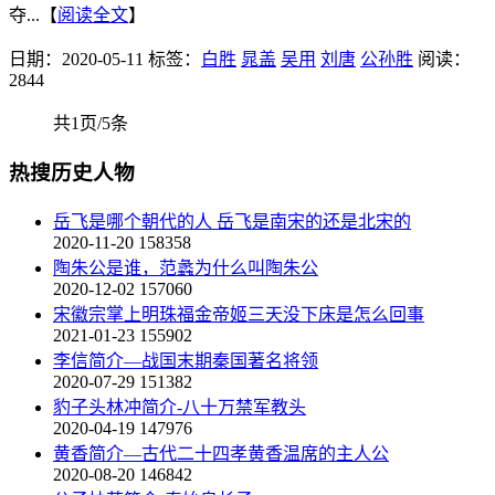
夺...【
阅读全文
】
日期：2020-05-11
标签：
白胜
晁盖
吴用
刘唐
公孙胜
阅读：
2844
共1页/5条
热搜历史人物
岳飞是哪个朝代的人 岳飞是南宋的还是北宋的
2020-11-20
158358
陶朱公是谁，范蠡为什么叫陶朱公
2020-12-02
157060
宋徽宗掌上明珠福金帝姬三天没下床是怎么回事
2021-01-23
155902
李信简介—战国末期秦国著名将领
2020-07-29
151382
豹子头林冲简介-八十万禁军教头
2020-04-19
147976
黄香简介—古代二十四孝黄香温席的主人公
2020-08-20
146842