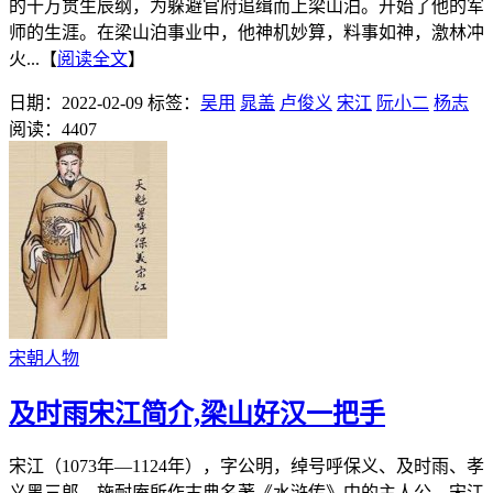
的十万贯生辰纲，为躲避官府追缉而上梁山泊。开始了他的军
师的生涯。在梁山泊事业中，他神机妙算，料事如神，激林冲
火...【
阅读全文
】
日期：2022-02-09
标签：
吴用
晁盖
卢俊义
宋江
阮小二
杨志
阅读：4407
宋朝人物
及时雨宋江简介,梁山好汉一把手
宋江（1073年—1124年），字公明，绰号呼保义、及时雨、孝
义黑三郎，施耐庵所作古典名著《水浒传》中的主人公。宋江