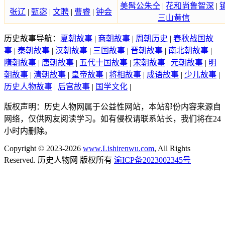
美髯公朱仝
|
花和尚鲁智深
|
张辽
|
甄宓
|
文聘
|
曹睿
|
钟会
三山黄信
历史故事导航：
夏朝故事
|
商朝故事
|
周朝历史
|
春秋战国故
事
|
秦朝故事
|
汉朝故事
|
三国故事
|
晋朝故事
|
南北朝故事
|
隋朝故事
|
唐朝故事
|
五代十国故事
|
宋朝故事
|
元朝故事
|
明
朝故事
|
清朝故事
|
皇帝故事
|
将相故事
|
成语故事
|
少儿故事
|
历史人物故事
|
后宫故事
|
国学文化
|
版权声明：历史人物网属于公益性网站，本站部份内容来源自
网络，仅供网友阅读学习。如有侵权请联系站长，我们将在24
小时内删除。
Copyright © 2023-2026
www.Lishirenwu.com
, All Rights
Reserved. 历史人物网 版权所有
渝ICP备2023002345号