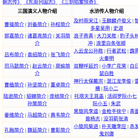
朝志传》
《东周列国志》
《三刻拍案惊奇》
三国演义人物介绍
水浒传人物介绍
及时雨宋江
|
玉麒麟卢俊义
|
曹操简介
|
刘备简介
|
孙权简介
多星吴用
|
史进
郭嘉简介
|
诸葛亮简介
|
关羽简
浪子燕青
|
大刀关胜
|
豹子头
介
冲
|
浪里白条张顺
入云龙公孙胜
|
行者武松
|
霹
吕布简介
|
袁绍简介
|
张飞简介
火秦明
司马懿简介
|
赵云简介
|
周瑜简
双鞭呼延灼
|
小李广花荣
|
白
介
鼠白胜
神行太保戴宗
|
混江龙李俊
|
曹植简介
|
孙坚简介
|
董卓简介
横
|
阮小二
陆逊简介
|
貂蝉简介
|
庞统简介
|
托塔天王晁盖
|
活阎罗阮小七
孙策简介
阮小五
|
朱武
黑旋风李逵
|
金枪手徐宁
|
青
姜维简介
|
马超简介
|
典韦简介
兽杨志
|
没羽箭张清
小旋风柴进
|
扑天雕李应
|
赤
孔融简介
|
魏延简介
|
曹彰简介
鬼刘唐