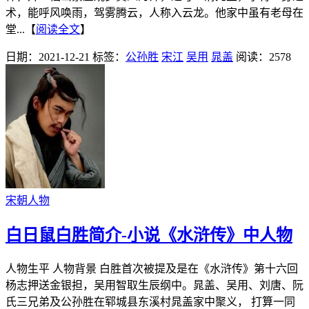
术，能呼风唤雨，驾雾腾云，人称入云龙。他家中虽有老母在
堂...【
阅读全文
】
日期：2021-12-21
标签：
公孙胜
宋江
吴用
晁盖
阅读：2578
宋朝人物
白日鼠白胜简介-小说《水浒传》中人物
人物生平 人物背景 白胜首次被提及是在《水浒传》第十六回
杨志押送金银担，吴用智取生辰纲中。晁盖、吴用、刘唐、阮
氏三兄弟及公孙胜在郓城县东溪村晁盖家中聚义， 打算一同