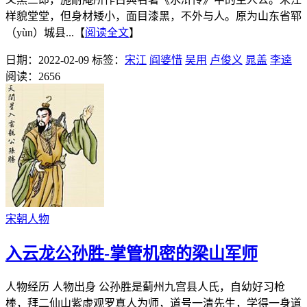
样貌堂堂，但身材矮小，面目漆黑，不外与人。原为山东省郓
（yùn）城县...【
阅读全文
】
日期：2022-02-09
标签：
宋江
阎婆惜
吴用
卢俊义
晁盖
李逵
阅读：2656
宋朝人物
入云龙公孙胜-掌管机密的梁山军师
人物经历 人物出身 公孙胜是蓟州九宫县人氏，自幼好习枪
棒，拜二仙山紫虚观罗真人为师，道号一清先生，学得一身道