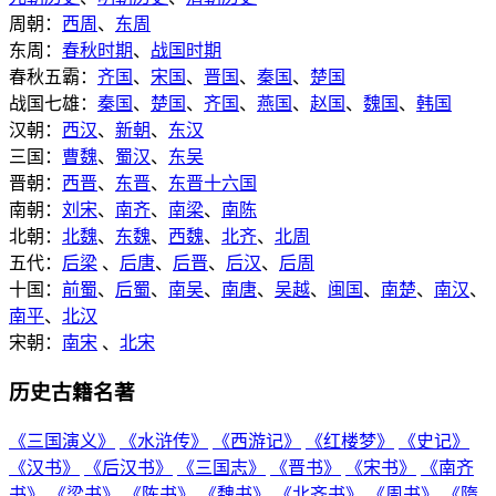
周朝：
西周
、
东周
东周：
春秋时期
、
战国时期
春秋五霸：
齐国
、
宋国
、
晋国
、
秦国
、
楚国
战国七雄：
秦国
、
楚国
、
齐国
、
燕国
、
赵国
、
魏国
、
韩国
汉朝：
西汉
、
新朝
、
东汉
三国：
曹魏
、
蜀汉
、
东吴
晋朝：
西晋
、
东晋
、
东晋十六国
南朝：
刘宋
、
南齐
、
南梁
、
南陈
北朝：
北魏
、
东魏
、
西魏
、
北齐
、
北周
五代：
后梁
、
后唐
、
后晋
、
后汉
、
后周
十国：
前蜀
、
后蜀
、
南吴
、
南唐
、
吴越
、
闽国
、
南楚
、
南汉
、
南平
、
北汉
宋朝：
南宋
、
北宋
历史古籍名著
《三国演义》
《水浒传》
《西游记》
《红楼梦》
《史记》
《汉书》
《后汉书》
《三国志》
《晋书》
《宋书》
《南齐
书》
《梁书》
《陈书》
《魏书》
《北齐书》
《周书》
《隋