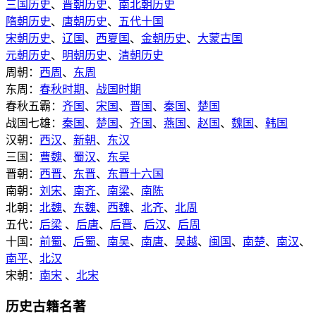
三国历史
、
晋朝历史
、
南北朝历史
隋朝历史
、
唐朝历史
、
五代十国
宋朝历史
、
辽国
、
西夏国
、
金朝历史
、
大蒙古国
元朝历史
、
明朝历史
、
清朝历史
周朝：
西周
、
东周
东周：
春秋时期
、
战国时期
春秋五霸：
齐国
、
宋国
、
晋国
、
秦国
、
楚国
战国七雄：
秦国
、
楚国
、
齐国
、
燕国
、
赵国
、
魏国
、
韩国
汉朝：
西汉
、
新朝
、
东汉
三国：
曹魏
、
蜀汉
、
东吴
晋朝：
西晋
、
东晋
、
东晋十六国
南朝：
刘宋
、
南齐
、
南梁
、
南陈
北朝：
北魏
、
东魏
、
西魏
、
北齐
、
北周
五代：
后梁
、
后唐
、
后晋
、
后汉
、
后周
十国：
前蜀
、
后蜀
、
南吴
、
南唐
、
吴越
、
闽国
、
南楚
、
南汉
、
南平
、
北汉
宋朝：
南宋
、
北宋
历史古籍名著