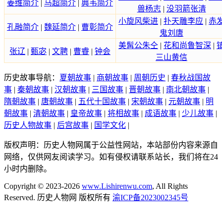
姜维简介
|
马超简介
|
典韦简介
兽杨志
|
没羽箭张清
小旋风柴进
|
扑天雕李应
|
赤
孔融简介
|
魏延简介
|
曹彰简介
鬼刘唐
美髯公朱仝
|
花和尚鲁智深
|
张辽
|
甄宓
|
文聘
|
曹睿
|
钟会
三山黄信
历史故事导航：
夏朝故事
|
商朝故事
|
周朝历史
|
春秋战国故
事
|
秦朝故事
|
汉朝故事
|
三国故事
|
晋朝故事
|
南北朝故事
|
隋朝故事
|
唐朝故事
|
五代十国故事
|
宋朝故事
|
元朝故事
|
明
朝故事
|
清朝故事
|
皇帝故事
|
将相故事
|
成语故事
|
少儿故事
|
历史人物故事
|
后宫故事
|
国学文化
|
版权声明：历史人物网属于公益性网站，本站部份内容来源自
网络，仅供网友阅读学习。如有侵权请联系站长，我们将在24
小时内删除。
Copyright © 2023-2026
www.Lishirenwu.com
, All Rights
Reserved. 历史人物网 版权所有
渝ICP备2023002345号