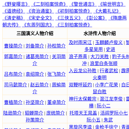
《野叟曝言》
《二刻拍案惊奇》
《警世通言》
《喻世明言》
《道德经》
《资治通鉴》
《初刻拍案惊奇》
《大戴礼记》
《清史稿》
《宋史全文》
《三侠五义》
《彭公案》
《隋唐两
朝志传》
《东周列国志》
《三刻拍案惊奇》
三国演义人物介绍
水浒传人物介绍
及时雨宋江
|
玉麒麟卢俊义
|
曹操简介
|
刘备简介
|
孙权简介
多星吴用
|
史进
郭嘉简介
|
诸葛亮简介
|
关羽简
浪子燕青
|
大刀关胜
|
豹子头
介
冲
|
浪里白条张顺
入云龙公孙胜
|
行者武松
|
霹
吕布简介
|
袁绍简介
|
张飞简介
火秦明
司马懿简介
|
赵云简介
|
周瑜简
双鞭呼延灼
|
小李广花荣
|
白
介
鼠白胜
神行太保戴宗
|
混江龙李俊
|
曹植简介
|
孙坚简介
|
董卓简介
横
|
阮小二
陆逊简介
|
貂蝉简介
|
庞统简介
|
托塔天王晁盖
|
活阎罗阮小七
孙策简介
阮小五
|
朱武
黑旋风李逵
|
金枪手徐宁
|
青