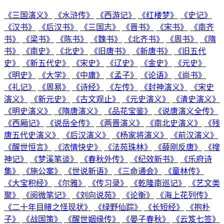
《三国演义》
《水浒传》
《西游记》
《红楼梦》
《史记》
《汉书》
《后汉书》
《三国志》
《晋书》
《宋书》
《南齐
书》
《梁书》
《陈书》
《魏书》
《北齐书》
《周书》
《隋
书》
《南史》
《北史》
《旧唐书》
《新唐书》
《旧五代
史》
《新五代史》
《宋史》
《辽史》
《金史》
《元史》
《明史》
《大学》
《中庸》
《孟子》
《论语》
《尚书》
《礼记》
《周易》
《诗经》
《左传》
《封神演义》
《宋史
演义》
《新元史》
《古文观止》
《元史演义》
《清史演义》
《明史演义》
《隋唐演义》
《品花宝鉴》
《说唐演义全传》
《西厢记》
《说岳全传》
《两晋演义》
《南北史演义》
《残
唐五代史演义》
《后汉演义》
《杨家将演义》
《前汉演义》
《醒世恒言》
《浓情快史》
《法苑珠林》
《薛刚反唐》
《搜
神记》
《梦溪笔谈》
《春秋外传》
《纪效新书》
《乐府诗
集》
《施公案》
《世说新语》
《三命通会》
《童林传》
《大宝积经》
《尔雅》
《传习录》
《乾隆南巡记》
《艺文类
聚》
《阅微笔记》
《刘向说苑》
《论衡》
《海上花列传》
《二十年目睹之怪现状》
《绿野仙踪》
《长短经》
《抱朴
子》
《战国策》
《醒世姻缘传》
《晏子春秋》
《云笈七签》