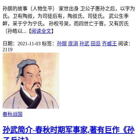
孙膑的故事（人物生平） 家世出身 卫公子惠孙之后，以字为
氏。卫有陶叔，为司徒后有，陶叔氏、司徒氏。 武公生季
衅，采于宁为宁氏。 孙权号吴，而四世亡于晋，又有厉氏
（孙皓以...【
阅读全文
】
日期：2021-11-03
标签：
孙膑
庞涓
孙武
田忌
齐威王
阅读：
2119
春秋战国
孙武简介-春秋时期军事家,著有巨作《孙