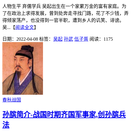
人物生平 弃儒学兵 吴起出生在一个家累万金的富有家庭。为
了在政治上求得发展，曾到处奔走寻找门路，花了不少钱，弄
得倾家荡产，也没得到一官半职，遭到乡人的讥笑、诽谤。
吴...【
阅读全文
】
日期：2022-04-08
标签：
吴起
孙武
伍子胥
阅读：1175
春秋战国
孙膑简介-战国时期齐国军事家,创孙膑兵
法