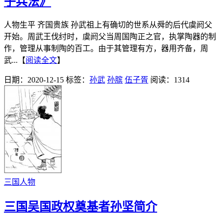
子兵法》
人物生平 齐国贵族 孙武祖上有确切的世系从舜的后代虞阏父
开始。周武王伐纣时，虞阏父当周国陶正之官，执掌陶器的制
作，管理从事制陶的百工。由于其管理有方，器用齐备，周
武...【
阅读全文
】
日期：2020-12-15
标签：
孙武
孙膑
伍子胥
阅读：1314
三国人物
三国吴国政权奠基者孙坚简介