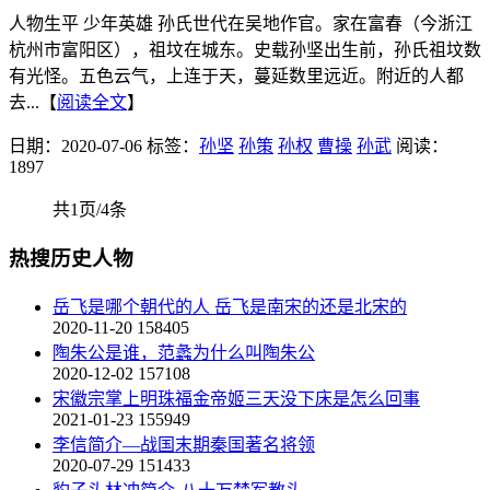
人物生平 少年英雄 孙氏世代在吴地作官。家在富春（今浙江
杭州市富阳区），祖坟在城东。史载孙坚出生前，孙氏祖坟数
有光怪。五色云气，上连于天，蔓延数里远近。附近的人都
去...【
阅读全文
】
日期：2020-07-06
标签：
孙坚
孙策
孙权
曹操
孙武
阅读：
1897
共1页/4条
热搜历史人物
岳飞是哪个朝代的人 岳飞是南宋的还是北宋的
2020-11-20
158405
陶朱公是谁，范蠡为什么叫陶朱公
2020-12-02
157108
宋徽宗掌上明珠福金帝姬三天没下床是怎么回事
2021-01-23
155949
李信简介—战国末期秦国著名将领
2020-07-29
151433