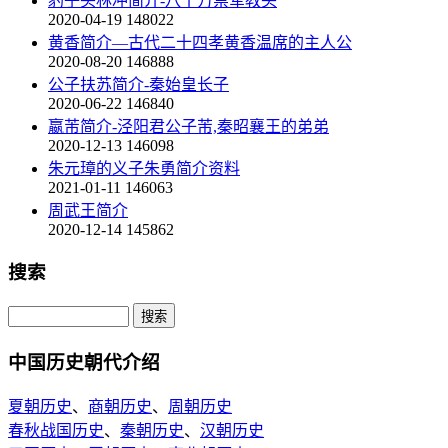
豹子头林冲简介-八十万禁军教头
2020-04-19
148022
黄香简介—古代二十四孝黄香温席的主人公
2020-08-20
146888
公子扶苏简介-秦始皇长子
2020-06-22
146840
嬴芾简介-泾阳君公子芾,秦昭襄王的弟弟
2020-12-13
146098
朱元璋的义子朱勇简介资料
2021-01-11
146063
周武王简介
2020-12-14
145862
搜索
中国历史朝代介绍
夏朝历史
、
商朝历史
、
周朝历史
春秋战国历史
、
秦朝历史
、
汉朝历史