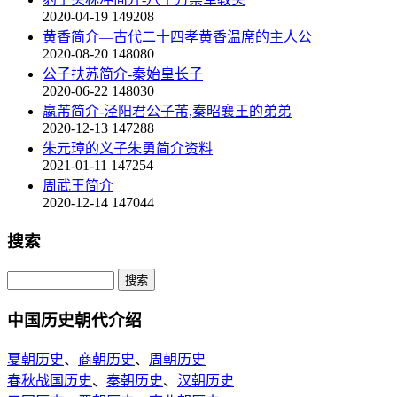
2020-04-19
149208
黄香简介—古代二十四孝黄香温席的主人公
2020-08-20
148080
公子扶苏简介-秦始皇长子
2020-06-22
148030
嬴芾简介-泾阳君公子芾,秦昭襄王的弟弟
2020-12-13
147288
朱元璋的义子朱勇简介资料
2021-01-11
147254
周武王简介
2020-12-14
147044
搜索
中国历史朝代介绍
夏朝历史
、
商朝历史
、
周朝历史
春秋战国历史
、
秦朝历史
、
汉朝历史