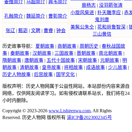
姜维简介
|
马超简介
|
典韦简介
兽杨志
|
没羽箭张清
小旋风柴进
|
扑天雕李应
|
赤
孔融简介
|
魏延简介
|
曹彰简介
鬼刘唐
美髯公朱仝
|
花和尚鲁智深
|
张辽
|
甄宓
|
文聘
|
曹睿
|
钟会
三山黄信
历史故事导航：
夏朝故事
|
商朝故事
|
周朝历史
|
春秋战国故
事
|
秦朝故事
|
汉朝故事
|
三国故事
|
晋朝故事
|
南北朝故事
|
隋朝故事
|
唐朝故事
|
五代十国故事
|
宋朝故事
|
元朝故事
|
明
朝故事
|
清朝故事
|
皇帝故事
|
将相故事
|
成语故事
|
少儿故事
|
历史人物故事
|
后宫故事
|
国学文化
|
版权声明：历史人物网属于公益性网站，本站部份内容来源自
网络，仅供网友阅读学习。如有侵权请联系站长，我们将在24
小时内删除。
Copyright © 2023-2026
www.Lishirenwu.com
, All Rights
Reserved. 历史人物网 版权所有
渝ICP备2023002345号