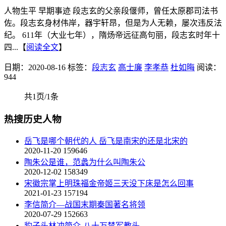
人物生平 早期事迹 段志玄的父亲段偃师，曾任太原郡司法书
佐。段志玄身材伟岸，器宇轩昂，但是为人无赖，屡次违反法
纪。 611年（大业七年），隋炀帝远征高句丽，段志玄时年十
四...【
阅读全文
】
日期：2020-08-16
标签：
段志玄
高士廉
李孝恭
杜如晦
阅读：
944
共1页/1条
热搜历史人物
岳飞是哪个朝代的人 岳飞是南宋的还是北宋的
2020-11-20
159646
陶朱公是谁，范蠡为什么叫陶朱公
2020-12-02
158349
宋徽宗掌上明珠福金帝姬三天没下床是怎么回事
2021-01-23
157194
李信简介—战国末期秦国著名将领
2020-07-29
152663
豹子头林冲简介-八十万禁军教头