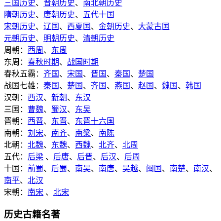
三国历史
、
晋朝历史
、
南北朝历史
隋朝历史
、
唐朝历史
、
五代十国
宋朝历史
、
辽国
、
西夏国
、
金朝历史
、
大蒙古国
元朝历史
、
明朝历史
、
清朝历史
周朝：
西周
、
东周
东周：
春秋时期
、
战国时期
春秋五霸：
齐国
、
宋国
、
晋国
、
秦国
、
楚国
战国七雄：
秦国
、
楚国
、
齐国
、
燕国
、
赵国
、
魏国
、
韩国
汉朝：
西汉
、
新朝
、
东汉
三国：
曹魏
、
蜀汉
、
东吴
晋朝：
西晋
、
东晋
、
东晋十六国
南朝：
刘宋
、
南齐
、
南梁
、
南陈
北朝：
北魏
、
东魏
、
西魏
、
北齐
、
北周
五代：
后梁
、
后唐
、
后晋
、
后汉
、
后周
十国：
前蜀
、
后蜀
、
南吴
、
南唐
、
吴越
、
闽国
、
南楚
、
南汉
、
南平
、
北汉
宋朝：
南宋
、
北宋
历史古籍名著