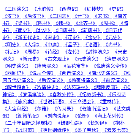
《三国演义》
《水浒传》
《西游记》
《红楼梦》
《史记》
《汉书》
《后汉书》
《三国志》
《晋书》
《宋书》
《南齐
书》
《梁书》
《陈书》
《魏书》
《北齐书》
《周书》
《隋
书》
《南史》
《北史》
《旧唐书》
《新唐书》
《旧五代
史》
《新五代史》
《宋史》
《辽史》
《金史》
《元史》
《明史》
《大学》
《中庸》
《孟子》
《论语》
《尚书》
《礼记》
《周易》
《诗经》
《左传》
《封神演义》
《宋史
演义》
《新元史》
《古文观止》
《元史演义》
《清史演义》
《明史演义》
《隋唐演义》
《品花宝鉴》
《说唐演义全传》
《西厢记》
《说岳全传》
《两晋演义》
《南北史演义》
《残
唐五代史演义》
《后汉演义》
《杨家将演义》
《前汉演义》
《醒世恒言》
《浓情快史》
《法苑珠林》
《薛刚反唐》
《搜
神记》
《梦溪笔谈》
《春秋外传》
《纪效新书》
《乐府诗
集》
《施公案》
《世说新语》
《三命通会》
《童林传》
《大宝积经》
《尔雅》
《传习录》
《乾隆南巡记》
《艺文类
聚》
《阅微笔记》
《刘向说苑》
《论衡》
《海上花列传》
《二十年目睹之怪现状》
《绿野仙踪》
《长短经》
《抱朴
子》
《战国策》
《醒世姻缘传》
《晏子春秋》
《云笈七签》