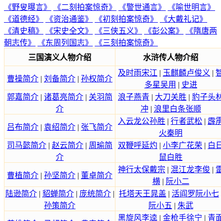
《野叟曝言》
《二刻拍案惊奇》
《警世通言》
《喻世明言》
《道德经》
《资治通鉴》
《初刻拍案惊奇》
《大戴礼记》
《清史稿》
《宋史全文》
《三侠五义》
《彭公案》
《隋唐两
朝志传》
《东周列国志》
《三刻拍案惊奇》
三国演义人物介绍
水浒传人物介绍
及时雨宋江
|
玉麒麟卢俊义
|
曹操简介
|
刘备简介
|
孙权简介
多星吴用
|
史进
郭嘉简介
|
诸葛亮简介
|
关羽简
浪子燕青
|
大刀关胜
|
豹子头
介
冲
|
浪里白条张顺
入云龙公孙胜
|
行者武松
|
霹
吕布简介
|
袁绍简介
|
张飞简介
火秦明
司马懿简介
|
赵云简介
|
周瑜简
双鞭呼延灼
|
小李广花荣
|
白
介
鼠白胜
神行太保戴宗
|
混江龙李俊
|
曹植简介
|
孙坚简介
|
董卓简介
横
|
阮小二
陆逊简介
|
貂蝉简介
|
庞统简介
|
托塔天王晁盖
|
活阎罗阮小七
孙策简介
阮小五
|
朱武
黑旋风李逵
|
金枪手徐宁
|
青