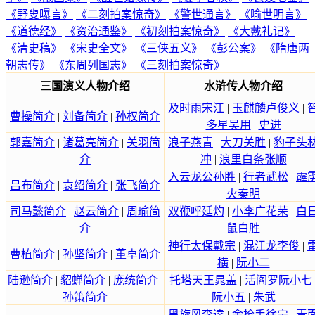
《野叟曝言》
《二刻拍案惊奇》
《警世通言》
《喻世明言》
《道德经》
《资治通鉴》
《初刻拍案惊奇》
《大戴礼记》
《清史稿》
《宋史全文》
《三侠五义》
《彭公案》
《隋唐两
朝志传》
《东周列国志》
《三刻拍案惊奇》
三国演义人物介绍
水浒传人物介绍
及时雨宋江
|
玉麒麟卢俊义
|
曹操简介
|
刘备简介
|
孙权简介
多星吴用
|
史进
郭嘉简介
|
诸葛亮简介
|
关羽简
浪子燕青
|
大刀关胜
|
豹子头
介
冲
|
浪里白条张顺
入云龙公孙胜
|
行者武松
|
霹
吕布简介
|
袁绍简介
|
张飞简介
火秦明
司马懿简介
|
赵云简介
|
周瑜简
双鞭呼延灼
|
小李广花荣
|
白
介
鼠白胜
神行太保戴宗
|
混江龙李俊
|
曹植简介
|
孙坚简介
|
董卓简介
横
|
阮小二
陆逊简介
|
貂蝉简介
|
庞统简介
|
托塔天王晁盖
|
活阎罗阮小七
孙策简介
阮小五
|
朱武
黑旋风李逵
|
金枪手徐宁
|
青