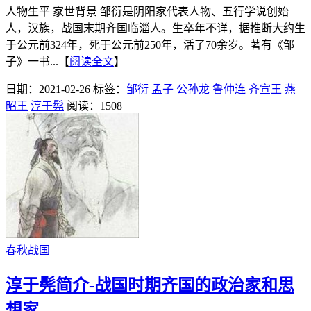
人物生平 家世背景 邹衍是阴阳家代表人物、五行学说创始
人，汉族，战国末期齐国临淄人。生卒年不详，据推断大约生
于公元前324年，死于公元前250年，活了70余岁。著有《邹
子》一书...【
阅读全文
】
日期：2021-02-26
标签：
邹衍
孟子
公孙龙
鲁仲连
齐宣王
燕
昭王
淳于髡
阅读：1508
春秋战国
淳于髡简介-战国时期齐国的政治家和思
想家