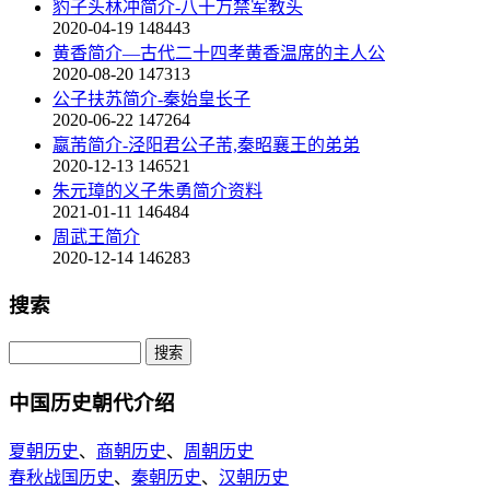
豹子头林冲简介-八十万禁军教头
2020-04-19
148443
黄香简介—古代二十四孝黄香温席的主人公
2020-08-20
147313
公子扶苏简介-秦始皇长子
2020-06-22
147264
嬴芾简介-泾阳君公子芾,秦昭襄王的弟弟
2020-12-13
146521
朱元璋的义子朱勇简介资料
2021-01-11
146484
周武王简介
2020-12-14
146283
搜索
中国历史朝代介绍
夏朝历史
、
商朝历史
、
周朝历史
春秋战国历史
、
秦朝历史
、
汉朝历史