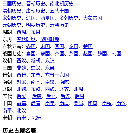
三国历史
、
晋朝历史
、
南北朝历史
隋朝历史
、
唐朝历史
、
五代十国
宋朝历史
、
辽国
、
西夏国
、
金朝历史
、
大蒙古国
元朝历史
、
明朝历史
、
清朝历史
周朝：
西周
、
东周
东周：
春秋时期
、
战国时期
春秋五霸：
齐国
、
宋国
、
晋国
、
秦国
、
楚国
战国七雄：
秦国
、
楚国
、
齐国
、
燕国
、
赵国
、
魏国
、
韩国
汉朝：
西汉
、
新朝
、
东汉
三国：
曹魏
、
蜀汉
、
东吴
晋朝：
西晋
、
东晋
、
东晋十六国
南朝：
刘宋
、
南齐
、
南梁
、
南陈
北朝：
北魏
、
东魏
、
西魏
、
北齐
、
北周
五代：
后梁
、
后唐
、
后晋
、
后汉
、
后周
十国：
前蜀
、
后蜀
、
南吴
、
南唐
、
吴越
、
闽国
、
南楚
、
南汉
、
南平
、
北汉
宋朝：
南宋
、
北宋
历史古籍名著