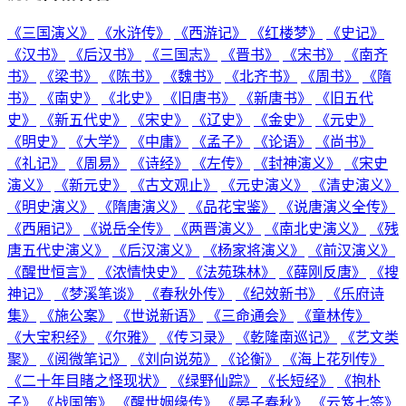
《三国演义》
《水浒传》
《西游记》
《红楼梦》
《史记》
《汉书》
《后汉书》
《三国志》
《晋书》
《宋书》
《南齐
书》
《梁书》
《陈书》
《魏书》
《北齐书》
《周书》
《隋
书》
《南史》
《北史》
《旧唐书》
《新唐书》
《旧五代
史》
《新五代史》
《宋史》
《辽史》
《金史》
《元史》
《明史》
《大学》
《中庸》
《孟子》
《论语》
《尚书》
《礼记》
《周易》
《诗经》
《左传》
《封神演义》
《宋史
演义》
《新元史》
《古文观止》
《元史演义》
《清史演义》
《明史演义》
《隋唐演义》
《品花宝鉴》
《说唐演义全传》
《西厢记》
《说岳全传》
《两晋演义》
《南北史演义》
《残
唐五代史演义》
《后汉演义》
《杨家将演义》
《前汉演义》
《醒世恒言》
《浓情快史》
《法苑珠林》
《薛刚反唐》
《搜
神记》
《梦溪笔谈》
《春秋外传》
《纪效新书》
《乐府诗
集》
《施公案》
《世说新语》
《三命通会》
《童林传》
《大宝积经》
《尔雅》
《传习录》
《乾隆南巡记》
《艺文类
聚》
《阅微笔记》
《刘向说苑》
《论衡》
《海上花列传》
《二十年目睹之怪现状》
《绿野仙踪》
《长短经》
《抱朴
子》
《战国策》
《醒世姻缘传》
《晏子春秋》
《云笈七签》