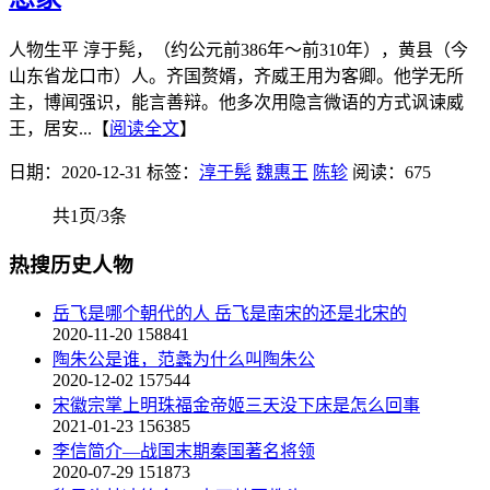
人物生平 淳于髡，（约公元前386年～前310年），黄县（今
山东省龙口市）人。齐国赘婿，齐威王用为客卿。他学无所
主，博闻强识，能言善辩。他多次用隐言微语的方式讽谏威
王，居安...【
阅读全文
】
日期：2020-12-31
标签：
淳于髡
魏惠王
陈轸
阅读：675
共1页/3条
热搜历史人物
岳飞是哪个朝代的人 岳飞是南宋的还是北宋的
2020-11-20
158841
陶朱公是谁，范蠡为什么叫陶朱公
2020-12-02
157544
宋徽宗掌上明珠福金帝姬三天没下床是怎么回事
2021-01-23
156385
李信简介—战国末期秦国著名将领
2020-07-29
151873