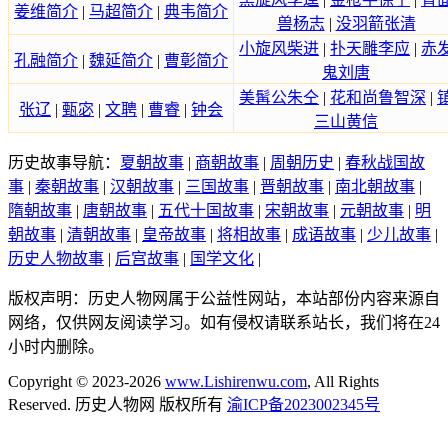
姜维简介
|
马超简介
|
典韦简介
兽杨志
|
没羽箭张清
小旋风柴进
|
扑天雕李应
|
赤
孔融简介
|
魏延简介
|
曹彰简介
鬼刘唐
美髯公朱仝
|
花和尚鲁智深
|
张辽
|
甄宓
|
文聘
|
曹睿
|
钟会
三山黄信
历史故事导航：
夏朝故事
|
商朝故事
|
周朝历史
|
春秋战国故
事
|
秦朝故事
|
汉朝故事
|
三国故事
|
晋朝故事
|
南北朝故事
|
隋朝故事
|
唐朝故事
|
五代十国故事
|
宋朝故事
|
元朝故事
|
明
朝故事
|
清朝故事
|
皇帝故事
|
将相故事
|
成语故事
|
少儿故事
|
历史人物故事
|
后宫故事
|
国学文化
|
版权声明：历史人物网属于公益性网站，本站部份内容来源自
网络，仅供网友阅读学习。如有侵权请联系站长，我们将在24
小时内删除。
Copyright © 2023-2026
www.Lishirenwu.com
, All Rights
Reserved. 历史人物网 版权所有
渝ICP备2023002345号