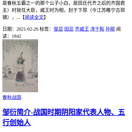
是春秋五霸之一的那个公子小白，是田氏代齐之后的齐国君
主）时就任大臣，威王时为相，封于下邳（今江苏睢宁古邳
镇），...【
阅读全文
】
日期：2021-02-26
标签：
邹忌
田忌
齐威王
淳于髡
孙膑
阅
读：1842
春秋战国
邹衍简介-战国时期阴阳家代表人物、五
行创始人