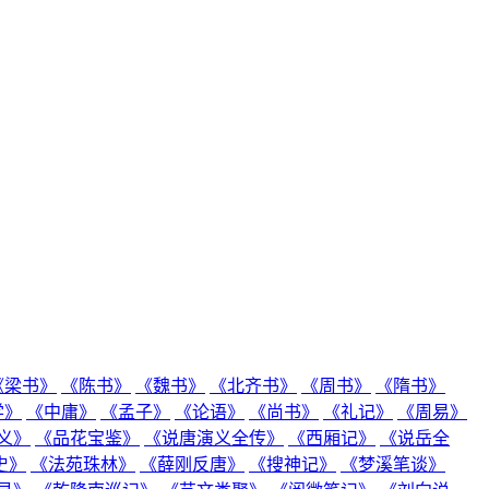
《梁书》
《陈书》
《魏书》
《北齐书》
《周书》
《隋书》
学》
《中庸》
《孟子》
《论语》
《尚书》
《礼记》
《周易》
义》
《品花宝鉴》
《说唐演义全传》
《西厢记》
《说岳全
史》
《法苑珠林》
《薛刚反唐》
《搜神记》
《梦溪笔谈》