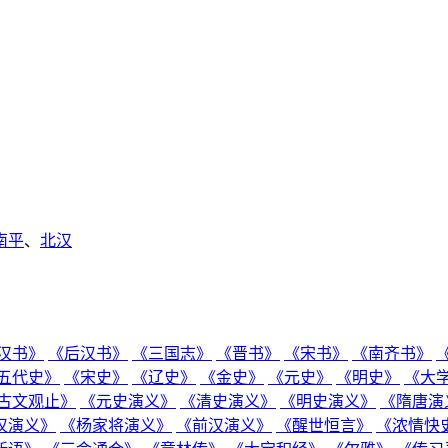
南平
、
北汉
汉书》
《后汉书》
《三国志》
《晋书》
《宋书》
《南齐书》
五代史》
《宋史》
《辽史》
《金史》
《元史》
《明史》
《大
古文观止》
《元史演义》
《清史演义》
《明史演义》
《隋唐演
汉演义》
《杨家将演义》
《前汉演义》
《醒世恒言》
《浓情快