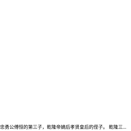
忠勇公傅恒的第三子，乾隆帝嫡后孝贤皇后的侄子。 乾隆三...