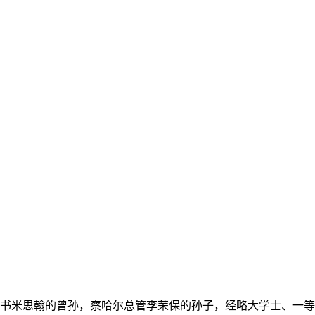
部尚书米思翰的曾孙，察哈尔总管李荣保的孙子，经略大学士、一等