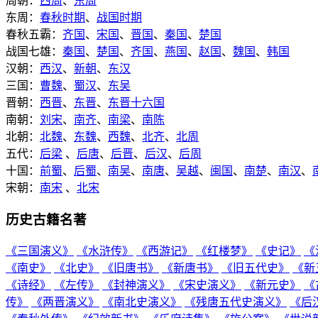
周朝：
西周
、
东周
东周：
春秋时期
、
战国时期
春秋五霸：
齐国
、
宋国
、
晋国
、
秦国
、
楚国
战国七雄：
秦国
、
楚国
、
齐国
、
燕国
、
赵国
、
魏国
、
韩国
汉朝：
西汉
、
新朝
、
东汉
三国：
曹魏
、
蜀汉
、
东吴
晋朝：
西晋
、
东晋
、
东晋十六国
南朝：
刘宋
、
南齐
、
南梁
、
南陈
北朝：
北魏
、
东魏
、
西魏
、
北齐
、
北周
五代：
后梁
、
后唐
、
后晋
、
后汉
、
后周
十国：
前蜀
、
后蜀
、
南吴
、
南唐
、
吴越
、
闽国
、
南楚
、
南汉
、
宋朝：
南宋
、
北宋
历史古籍名著
《三国演义》
《水浒传》
《西游记》
《红楼梦》
《史记》
《
《南史》
《北史》
《旧唐书》
《新唐书》
《旧五代史》
《新
《诗经》
《左传》
《封神演义》
《宋史演义》
《新元史》
《
传》
《两晋演义》
《南北史演义》
《残唐五代史演义》
《后