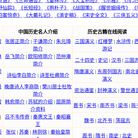
新语》
《三命通会》
《童林传》
《大宝积经》
《尔雅》
《传习
野仙踪》
《长短经》
《抱朴子》
《战国策》
《醒世姻缘传》
《
拍案惊奇》
《大戴礼记》
《清史稿》
《宋史全文》
《三侠五义
中国历史名人介绍
历史古籍在线阅读
智
张居正简介
|
于谦简介
|
朱元璋
三国演义
|
红楼梦
|
水浒传
|
简介
游记
林
岳飞简介
|
欧阳修简介
|
范仲淹
二十四史
|
史记
|
汉书
|
三国
简介
雳
隋唐演义
|
东周列国志
|
南北
诗仙李白简介
|
诗圣杜甫简介
演义
日
晚唐诗人李商隐
|
樊川居士杜牧
资治通鉴
|
封神演义
|
警世通
简介
雷
韩愈简介
|
苏轼的介绍
|
屈原简
晋书
|
宋书
|
南齐书
|
梁书
|
陈
介资料
|
吕不韦传奇
|
秦惠文王
|
秦昭襄
魏书
|
北齐书
|
荡寇志
王
面
张仪
|
苏秦
|
林则徐
|
秦始皇简
周书
|
隋书
|
南史
|
北史