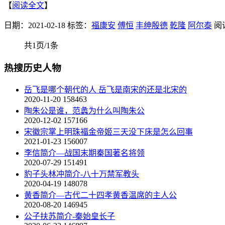
【
阅读全文
】
日期：2021-02-18
标签：
福康安
傅恒
丰绅殷德
乾隆
阿尔泰
阅
共1页/1条
热搜历史人物
岳飞是哪个朝代的人 岳飞是南宋的还是北宋的
2020-11-20
158463
陶朱公是谁，范蠡为什么叫陶朱公
2020-12-02
157166
宋徽宗掌上明珠福金帝姬三天没下床是怎么回事
2021-01-23
156007
李信简介—战国末期秦国著名将领
2020-07-29
151491
豹子头林冲简介-八十万禁军教头
2020-04-19
148078
黄香简介—古代二十四孝黄香温席的主人公
2020-08-20
146945
公子扶苏简介-秦始皇长子