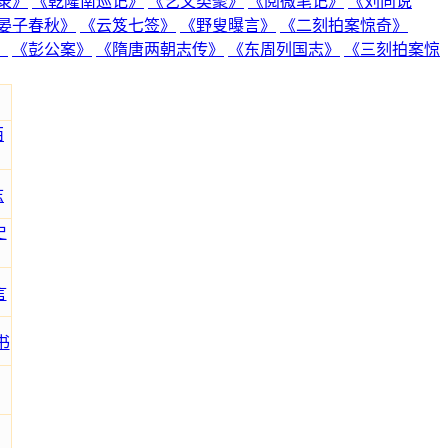
录》
《乾隆南巡记》
《艺文类聚》
《阅微笔记》
《刘向说
晏子春秋》
《云笈七签》
《野叟曝言》
《二刻拍案惊奇》
》
《彭公案》
《隋唐两朝志传》
《东周列国志》
《三刻拍案惊
西
志
史
言
书