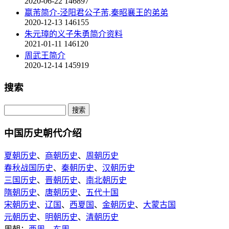
2020-06-22
146897
嬴芾简介-泾阳君公子芾,秦昭襄王的弟弟
2020-12-13
146155
朱元璋的义子朱勇简介资料
2021-01-11
146120
周武王简介
2020-12-14
145919
搜索
中国历史朝代介绍
夏朝历史
、
商朝历史
、
周朝历史
春秋战国历史
、
秦朝历史
、
汉朝历史
三国历史
、
晋朝历史
、
南北朝历史
隋朝历史
、
唐朝历史
、
五代十国
宋朝历史
、
辽国
、
西夏国
、
金朝历史
、
大蒙古国
元朝历史
、
明朝历史
、
清朝历史