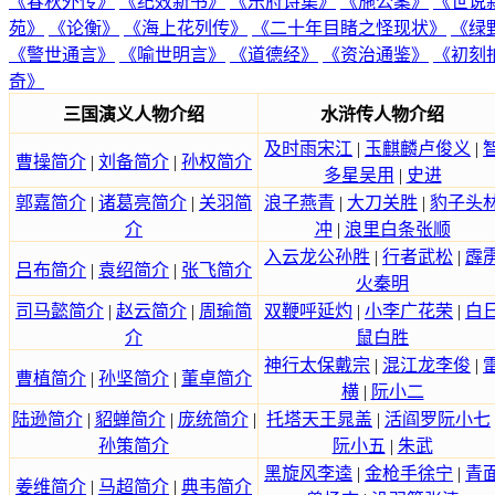
《春秋外传》
《纪效新书》
《乐府诗集》
《施公案》
《世说
苑》
《论衡》
《海上花列传》
《二十年目睹之怪现状》
《绿
《警世通言》
《喻世明言》
《道德经》
《资治通鉴》
《初刻
奇》
三国演义人物介绍
水浒传人物介绍
及时雨宋江
|
玉麒麟卢俊义
|
曹操简介
|
刘备简介
|
孙权简介
多星吴用
|
史进
郭嘉简介
|
诸葛亮简介
|
关羽简
浪子燕青
|
大刀关胜
|
豹子头
介
冲
|
浪里白条张顺
入云龙公孙胜
|
行者武松
|
霹
吕布简介
|
袁绍简介
|
张飞简介
火秦明
司马懿简介
|
赵云简介
|
周瑜简
双鞭呼延灼
|
小李广花荣
|
白
介
鼠白胜
神行太保戴宗
|
混江龙李俊
|
曹植简介
|
孙坚简介
|
董卓简介
横
|
阮小二
陆逊简介
|
貂蝉简介
|
庞统简介
|
托塔天王晁盖
|
活阎罗阮小七
孙策简介
阮小五
|
朱武
黑旋风李逵
|
金枪手徐宁
|
青
姜维简介
|
马超简介
|
典韦简介