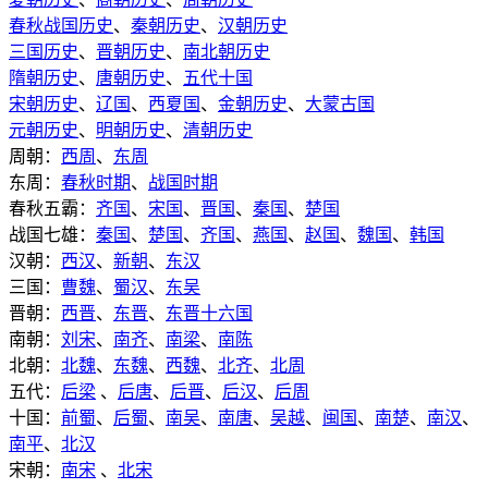
春秋战国历史
、
秦朝历史
、
汉朝历史
三国历史
、
晋朝历史
、
南北朝历史
隋朝历史
、
唐朝历史
、
五代十国
宋朝历史
、
辽国
、
西夏国
、
金朝历史
、
大蒙古国
元朝历史
、
明朝历史
、
清朝历史
周朝：
西周
、
东周
东周：
春秋时期
、
战国时期
春秋五霸：
齐国
、
宋国
、
晋国
、
秦国
、
楚国
战国七雄：
秦国
、
楚国
、
齐国
、
燕国
、
赵国
、
魏国
、
韩国
汉朝：
西汉
、
新朝
、
东汉
三国：
曹魏
、
蜀汉
、
东吴
晋朝：
西晋
、
东晋
、
东晋十六国
南朝：
刘宋
、
南齐
、
南梁
、
南陈
北朝：
北魏
、
东魏
、
西魏
、
北齐
、
北周
五代：
后梁
、
后唐
、
后晋
、
后汉
、
后周
十国：
前蜀
、
后蜀
、
南吴
、
南唐
、
吴越
、
闽国
、
南楚
、
南汉
、
南平
、
北汉
宋朝：
南宋
、
北宋