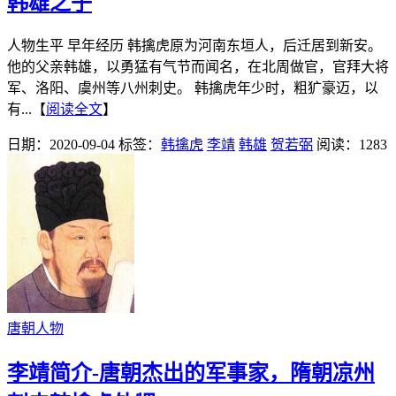
韩雄之子
人物生平 早年经历 韩擒虎原为河南东垣人，后迁居到新安。
他的父亲韩雄，以勇猛有气节而闻名，在北周做官，官拜大将
军、洛阳、虞州等八州刺史。 韩擒虎年少时，粗犷豪迈，以
有...【
阅读全文
】
日期：2020-09-04
标签：
韩擒虎
李靖
韩雄
贺若弼
阅读：1283
唐朝人物
李靖简介-唐朝杰出的军事家，隋朝凉州