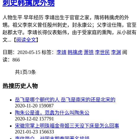
刺史韩擒虎外甥
人物生平 早年经历 李靖出生于官宦之家，隋将韩擒虎的外
甥。祖父李崇义曾任殷州刺史，封永康公；父李诠仕隋，官至
赵郡太守。李靖长得仪表魁伟，由于受家庭的熏陶，从小就有
文...【
阅读全文
】
日期：2020-05-15
标签：
李靖
韩擒虎
萧铣
李世民
李渊
阅
读：866
共1页/3条
热搜历史人物
岳飞是哪个朝代的人 岳飞是南宋的还是北宋的
2020-11-20
159087
陶朱公是谁，范蠡为什么叫陶朱公
2020-12-02
157791
宋徽宗掌上明珠福金帝姬三天没下床是怎么回事
2021-01-23
156633
李信简介—战国末期秦国著名将领