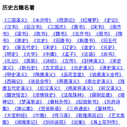
历史古籍名著
《三国演义》
《水浒传》
《西游记》
《红楼梦》
《史记》
《汉书》
《后汉书》
《三国志》
《晋书》
《宋书》
《南齐
书》
《梁书》
《陈书》
《魏书》
《北齐书》
《周书》
《隋
书》
《南史》
《北史》
《旧唐书》
《新唐书》
《旧五代
史》
《新五代史》
《宋史》
《辽史》
《金史》
《元史》
《明史》
《大学》
《中庸》
《孟子》
《论语》
《尚书》
《礼记》
《周易》
《诗经》
《左传》
《封神演义》
《宋史
演义》
《新元史》
《古文观止》
《元史演义》
《清史演义》
《明史演义》
《隋唐演义》
《品花宝鉴》
《说唐演义全传》
《西厢记》
《说岳全传》
《两晋演义》
《南北史演义》
《残
唐五代史演义》
《后汉演义》
《杨家将演义》
《前汉演义》
《醒世恒言》
《浓情快史》
《法苑珠林》
《薛刚反唐》
《搜
神记》
《梦溪笔谈》
《春秋外传》
《纪效新书》
《乐府诗
集》
《施公案》
《世说新语》
《三命通会》
《童林传》
《大宝积经》
《尔雅》
《传习录》
《乾隆南巡记》
《艺文类
聚》
《阅微笔记》
《刘向说苑》
《论衡》
《海上花列传》