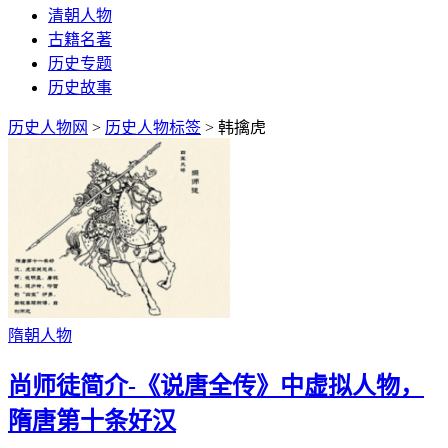
清朝人物
古籍名著
历史专题
历史故事
历史人物网
>
历史人物标签
> 韩擒虎
隋朝人物
尚师徒简介-《说唐全传》中虚拟人物，
隋唐第十条好汉