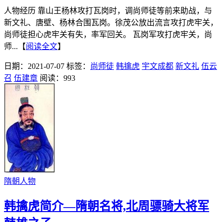
人物经历 靠山王杨林攻打瓦岗时，调尚师徒等前来助战，与
新文礼、唐壁、杨林合围瓦岗。徐茂公放出流言攻打虎牢关，
尚师徒担心虎牢关有失，率军回关。 瓦岗军攻打虎牢关，尚
师...【
阅读全文
】
日期：2021-07-07
标签：
尚师徒
韩擒虎
宇文成都
新文礼
伍云
召
伍建章
阅读：993
隋朝人物
韩擒虎简介—隋朝名将,北周骠骑大将军