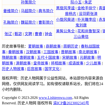
孙策简介
阮小五
|
朱武
黑旋风李逵
|
金枪手徐宁
|
青
姜维简介
|
马超简介
|
典韦简介
兽杨志
|
没羽箭张清
小旋风柴进
|
扑天雕李应
|
赤
孔融简介
|
魏延简介
|
曹彰简介
鬼刘唐
美髯公朱仝
|
花和尚鲁智深
|
张辽
|
甄宓
|
文聘
|
曹睿
|
钟会
三山黄信
历史故事导航：
夏朝故事
|
商朝故事
|
周朝历史
|
春秋战国故
事
|
秦朝故事
|
汉朝故事
|
三国故事
|
晋朝故事
|
南北朝故事
|
隋朝故事
|
唐朝故事
|
五代十国故事
|
宋朝故事
|
元朝故事
|
明
朝故事
|
清朝故事
|
皇帝故事
|
将相故事
|
成语故事
|
少儿故事
|
历史人物故事
|
后宫故事
|
国学文化
|
版权声明：历史人物网属于公益性网站，本站部份内容来源自
网络，仅供网友阅读学习。如有侵权请联系站长，我们将在24
小时内删除。
Copyright © 2023-2026
www.Lishirenwu.com
, All Rights
Reserved. 历史人物网 版权所有
渝ICP备2023002345号