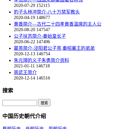
2020-07-29
152115
豹子头林冲简介-八十万禁军教头
2020-04-19
148677
黄香简介—古代二十四孝黄香温席的主人公
2020-08-20
147547
公子扶苏简介-秦始皇长子
2020-06-22
147496
嬴芾简介-泾阳君公子芾,秦昭襄王的弟弟
2020-12-13
146754
朱元璋的义子朱勇简介资料
2021-01-11
146718
周武王简介
2020-12-14
146516
搜索
中国历史朝代介绍
夏朝历史
、
商朝历史
、
周朝历史