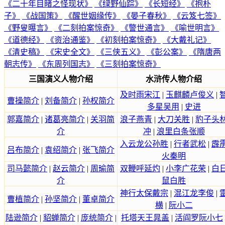
《二十年目睹之怪现状》
《绿野仙踪》
《长短经》
《抱朴
子》
《战国策》
《醒世姻缘传》
《晏子春秋》
《云笈七签》
《野叟曝言》
《二刻拍案惊奇》
《警世通言》
《喻世明言》
《道德经》
《资治通鉴》
《初刻拍案惊奇》
《大戴礼记》
《清史稿》
《宋史全文》
《三侠五义》
《彭公案》
《隋唐两
朝志传》
《东周列国志》
《三刻拍案惊奇》
三国演义人物介绍
水浒传人物介绍
及时雨宋江
|
玉麒麟卢俊义
|
曹操简介
|
刘备简介
|
孙权简介
多星吴用
|
史进
郭嘉简介
|
诸葛亮简介
|
关羽简
浪子燕青
|
大刀关胜
|
豹子头
介
冲
|
浪里白条张顺
入云龙公孙胜
|
行者武松
|
霹
吕布简介
|
袁绍简介
|
张飞简介
火秦明
司马懿简介
|
赵云简介
|
周瑜简
双鞭呼延灼
|
小李广花荣
|
白
介
鼠白胜
神行太保戴宗
|
混江龙李俊
|
曹植简介
|
孙坚简介
|
董卓简介
横
|
阮小二
陆逊简介
|
貂蝉简介
|
庞统简介
|
托塔天王晁盖
|
活阎罗阮小七