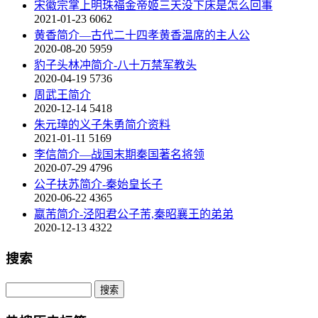
宋徽宗掌上明珠福金帝姬三天没下床是怎么回事
2021-01-23
6062
黄香简介—古代二十四孝黄香温席的主人公
2020-08-20
5959
豹子头林冲简介-八十万禁军教头
2020-04-19
5736
周武王简介
2020-12-14
5418
朱元璋的义子朱勇简介资料
2021-01-11
5169
李信简介—战国末期秦国著名将领
2020-07-29
4796
公子扶苏简介-秦始皇长子
2020-06-22
4365
嬴芾简介-泾阳君公子芾,秦昭襄王的弟弟
2020-12-13
4322
搜索