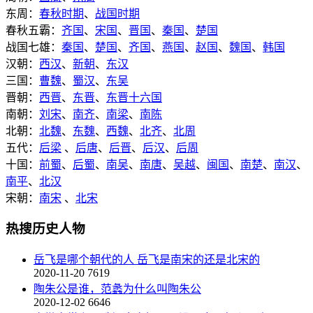
东周：
春秋时期
、
战国时期
春秋五霸：
齐国
、
宋国
、
晋国
、
秦国
、
楚国
战国七雄：
秦国
、
楚国
、
齐国
、
燕国
、
赵国
、
魏国
、
韩国
汉朝：
西汉
、
新朝
、
东汉
三国：
曹魏
、
蜀汉
、
东吴
晋朝：
西晋
、
东晋
、
东晋十六国
南朝：
刘宋
、
南齐
、
南梁
、
南陈
北朝：
北魏
、
东魏
、
西魏
、
北齐
、
北周
五代：
后梁
、
后唐
、
后晋
、
后汉
、
后周
十国：
前蜀
、
后蜀
、
南吴
、
南唐
、
吴越
、
闽国
、
南楚
、
南汉
、
南平
、
北汉
宋朝：
南宋
、
北宋
热搜历史人物
岳飞是哪个朝代的人 岳飞是南宋的还是北宋的
2020-11-20
7619
陶朱公是谁，范蠡为什么叫陶朱公
2020-12-02
6646