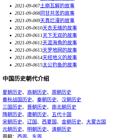
2021-09-06
7
土崩瓦解的故事
2021-09-06
8
同甘共苦的故事
2021-09-06
9
天真烂漫的故事
2021-09-06
10
天衣无缝的故事
2021-09-06
11
天下无双的故事
2021-09-06
12
天涯海角的故事
2021-09-06
13
天罗地网的故事
2021-09-06
14
天经地义的故事
2021-09-06
15
太公钓鱼的故事
中国历史朝代介绍
夏朝历史
、
商朝历史
、
周朝历史
春秋战国历史
、
秦朝历史
、
汉朝历史
三国历史
、
晋朝历史
、
南北朝历史
隋朝历史
、
唐朝历史
、
五代十国
宋朝历史
、
辽国
、
西夏国
、
金朝历史
、
大蒙古国
元朝历史
、
明朝历史
、
清朝历史
周朝：
西周
、
东周