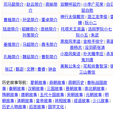
司马懿简介
|
赵云简介
|
周瑜简
双鞭呼延灼
|
小李广花荣
|
白
介
鼠白胜
神行太保戴宗
|
混江龙李俊
|
曹植简介
|
孙坚简介
|
董卓简介
横
|
阮小二
陆逊简介
|
貂蝉简介
|
庞统简介
|
托塔天王晁盖
|
活阎罗阮小七
孙策简介
阮小五
|
朱武
黑旋风李逵
|
金枪手徐宁
|
青
姜维简介
|
马超简介
|
典韦简介
兽杨志
|
没羽箭张清
小旋风柴进
|
扑天雕李应
|
赤
孔融简介
|
魏延简介
|
曹彰简介
鬼刘唐
美髯公朱仝
|
花和尚鲁智深
|
张辽
|
甄宓
|
文聘
|
曹睿
|
钟会
三山黄信
历史故事导航：
夏朝故事
|
商朝故事
|
周朝历史
|
春秋战国故
事
|
秦朝故事
|
汉朝故事
|
三国故事
|
晋朝故事
|
南北朝故事
|
隋朝故事
|
唐朝故事
|
五代十国故事
|
宋朝故事
|
元朝故事
|
明
朝故事
|
清朝故事
|
皇帝故事
|
将相故事
|
成语故事
|
少儿故事
|
历史人物故事
|
后宫故事
|
国学文化
|