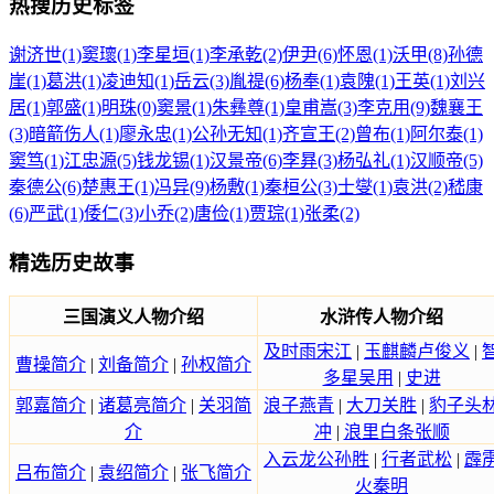
热搜历史标签
谢济世(1)
窦瓌(1)
李星垣(1)
李承乾(2)
伊尹(6)
怀恩(1)
沃甲(8)
孙德
崖(1)
葛洪(1)
凌迪知(1)
岳云(3)
胤禔(6)
杨奉(1)
袁隗(1)
王英(1)
刘兴
居(1)
郭盛(1)
明珠(0)
窦景(1)
朱彝尊(1)
皇甫嵩(3)
李克用(9)
魏襄王
(3)
暗箭伤人(1)
廖永忠(1)
公孙无知(1)
齐宣王(2)
曾布(1)
阿尔泰(1)
窦笃(1)
江忠源(5)
钱龙锡(1)
汉景帝(6)
李昪(3)
杨弘礼(1)
汉顺帝(5)
秦德公(6)
楚惠王(1)
冯异(9)
杨敷(1)
秦桓公(3)
士燮(1)
袁洪(2)
嵇康
(6)
严武(1)
倭仁(3)
小乔(2)
唐俭(1)
贾琮(1)
张柔(2)
精选历史故事
三国演义人物介绍
水浒传人物介绍
及时雨宋江
|
玉麒麟卢俊义
|
曹操简介
|
刘备简介
|
孙权简介
多星吴用
|
史进
郭嘉简介
|
诸葛亮简介
|
关羽简
浪子燕青
|
大刀关胜
|
豹子头
介
冲
|
浪里白条张顺
入云龙公孙胜
|
行者武松
|
霹
吕布简介
|
袁绍简介
|
张飞简介
火秦明