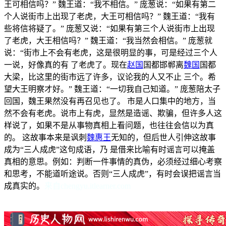
王可相信吗？” 魏王道：“我不相信。” 庞葱说：“如果有第二
个人说街市上出现了老虎，大王可相信吗？” 魏王道：“我有
些将信将疑了。” 庞葱又说：“如果有第三个人说街市上出现
了老虎，大王相信吗？” 魏王道：“我当然会相信。” 庞葱就
说：“街市上不会有老虎，这是很明显的事，可是经过三个人
一说，好像真的有 了老虎了。现在
赵国
国都邯郸离
魏国
国都
大梁，比这里的街市远了许多，议论我的人又不止 三个。希
望大王明察才好。” 魏王道：“一切我自己知道。” 庞葱陪太子
回国，魏王果然没有再召见也了。 市是人口集中的地方，当
然不会有老虎。说市上有虎，显然是造谣、欺骗，但许多人这
样说了，如果不是从事物真相上看问题，也往往会信以为真
的。 这故事本来是讽刺
魏惠王
无知的，但后世人引伸这故事
成为“三人成虎”这句成语，乃 是借来比喻有时谣言可以掩盖
真相的意思。例如：判断一件事情的真伪，必须经过细心考察
和思考，不能道听途说。否则“三人成虎”，有时会误把谣言当
成真实的。
来自chengyu.itlearner.com