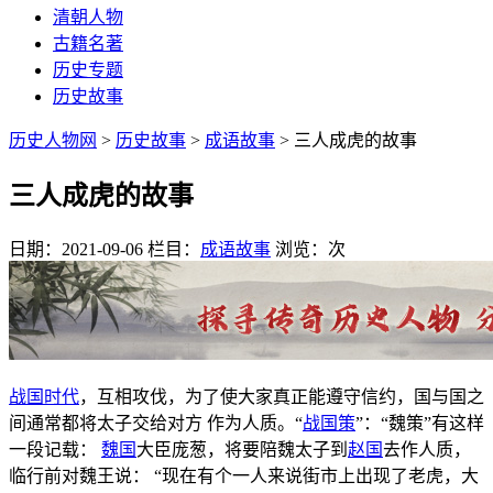
清朝人物
古籍名著
历史专题
历史故事
历史人物网
>
历史故事
>
成语故事
> 三人成虎的故事
三人成虎的故事
日期：2021-09-06
栏目：
成语故事
浏览：
次
战国时代
，互相攻伐，为了使大家真正能遵守信约，国与国之
间通常都将太子交给对方 作为人质。“
战国策
”：“魏策”有这样
一段记载：
魏国
大臣庞葱，将要陪魏太子到
赵国
去作人质，
临行前对魏王说： “现在有个一人来说街市上出现了老虎，大