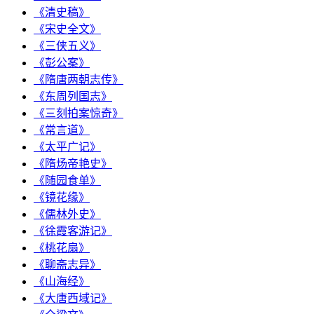
《清史稿》
《宋史全文》
《三侠五义》
《彭公案》
《隋唐两朝志传》
《东周列国志》
《三刻拍案惊奇》
《常言道》
《太平广记》
《隋炀帝艳史》
《随园食单》
《镜花缘》
《儒林外史》
《徐霞客游记》
《桃花扇》
《聊斋志异》
《山海经》
《大唐西域记》