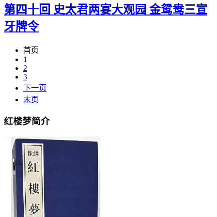
第四十回 史太君两宴大观园 金鸳鸯三宣
牙牌令
首页
1
2
3
下一页
末页
红楼梦简介