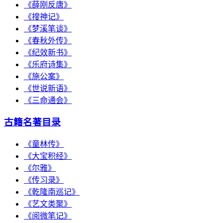
《薛刚反唐》
《搜神记》
《梦溪笔谈》
《春秋外传》
《纪效新书》
《乐府诗集》
《施公案》
《世说新语》
《三命通会》
古籍名著目录
《童林传》
《大宝积经》
《尔雅》
《传习录》
《乾隆南巡记》
《艺文类聚》
《阅微笔记》