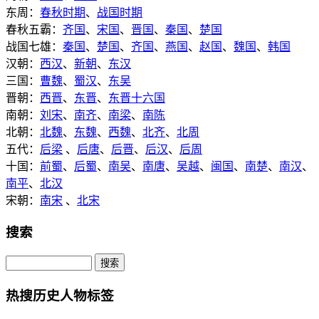
东周：
春秋时期
、
战国时期
春秋五霸：
齐国
、
宋国
、
晋国
、
秦国
、
楚国
战国七雄：
秦国
、
楚国
、
齐国
、
燕国
、
赵国
、
魏国
、
韩国
汉朝：
西汉
、
新朝
、
东汉
三国：
曹魏
、
蜀汉
、
东吴
晋朝：
西晋
、
东晋
、
东晋十六国
南朝：
刘宋
、
南齐
、
南梁
、
南陈
北朝：
北魏
、
东魏
、
西魏
、
北齐
、
北周
五代：
后梁
、
后唐
、
后晋
、
后汉
、
后周
十国：
前蜀
、
后蜀
、
南吴
、
南唐
、
吴越
、
闽国
、
南楚
、
南汉
、
南平
、
北汉
宋朝：
南宋
、
北宋
搜索
热搜历史人物标签