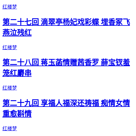
红楼梦
第二十七回 滴翠亭杨妃戏彩蝶 埋香冢飞
燕泣残红
红楼梦
第二十八回 蒋玉菡情赠茜香罗 薛宝钗羞
笼红麝串
红楼梦
第二十九回 享福人福深还祷福 痴情女情
重愈斟情
红楼梦