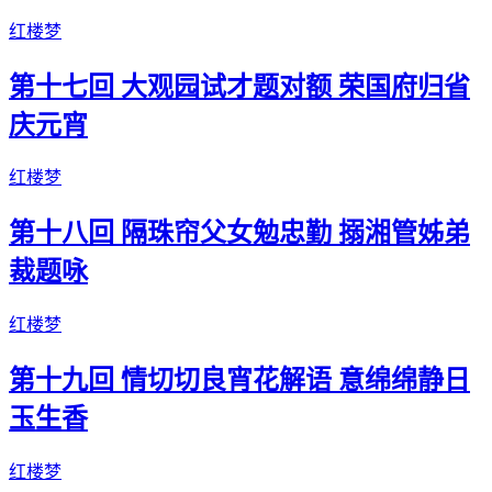
红楼梦
第十七回 大观园试才题对额 荣国府归省
庆元宵
红楼梦
第十八回 隔珠帘父女勉忠勤 搦湘管姊弟
裁题咏
红楼梦
第十九回 情切切良宵花解语 意绵绵静日
玉生香
红楼梦