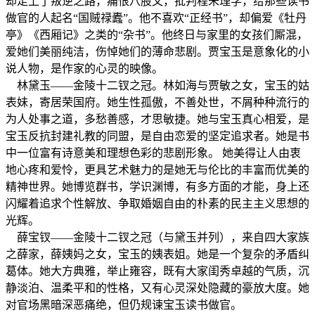
却走上了叛逆之路，痛恨八股文，批判程朱理学，给那些读书
做官的人起名“国贼禄蠹”。他不喜欢“正经书”，却偏爱《牡丹
亭》《西厢记》之类的“杂书”。他终日与家里的女孩们厮混，
爱她们美丽纯洁，伤悼她们的薄命悲剧。贾宝玉是意象化的小
说人物，是作家的心灵的映像。
林黛玉——金陵十二钗之冠。林如海与贾敏之女，宝玉的姑
表妹，寄居荣国府。她生性孤傲，不善处世，不屑种种流行的
为人处事之道，多愁善感，才思敏捷。她与宝玉真心相爱，是
宝玉反抗封建礼教的同盟，是自由恋爱的坚定追求者。她是书
中一位富有诗意美和理想色彩的悲剧形象。 她美得让人由衷
地心疼和爱怜，更具艺术魅力的是她无与伦比的丰富而优美的
精神世界。她博览群书，学识渊博，有多方面的才能，身上还
闪耀着追求个性解放、争取婚姻自由的朴素的民主主义思想的
光辉。
薛宝钗——金陵十二钗之冠（与黛玉并列），来自四大家族
之薛家，薛姨妈之女，宝玉的姨表姐。她是一个复杂的矛盾纠
葛体。她大方典雅，举止雍容，既有大家闺秀卓越的气质，沉
静淡泊、温柔平和的性格，又有心灵深处隐藏的豪放大度。她
对官场黑暗深恶痛绝，但仍规谏宝玉读书做官。