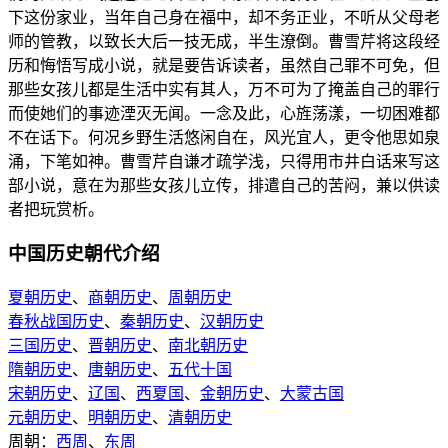
下这份家业，当年自己身在福中，却不务正业，不听从父母老
师的管教，以致长大后一技无成，半生潦倒。曹雪芹将这段经
历和悔悟写成小说，就是要告诉读者，虽然自己罪不可免，但
那些女孩儿都是生活中实有其人，万不可为了掩盖自己的罪行
而使她们的事迹湮灭无闻。一念及此，心旌荡漾，一切困难都
不在话下。何况乡野生活悠闲自在，风光宜人，更令他思如泉
涌，下笔如神。曹雪芹自谦才疏学浅，只得用市井白话来写这
部小说，意在为那些女孩儿立传，排遣自己的苦闷，兼以供读
者把玩赏析。
中国历史朝代介绍
夏朝历史
、
商朝历史
、
周朝历史
春秋战国历史
、
秦朝历史
、
汉朝历史
三国历史
、
晋朝历史
、
南北朝历史
隋朝历史
、
唐朝历史
、
五代十国
宋朝历史
、
辽国
、
西夏国
、
金朝历史
、
大蒙古国
元朝历史
、
明朝历史
、
清朝历史
周朝：
西周
、
东周