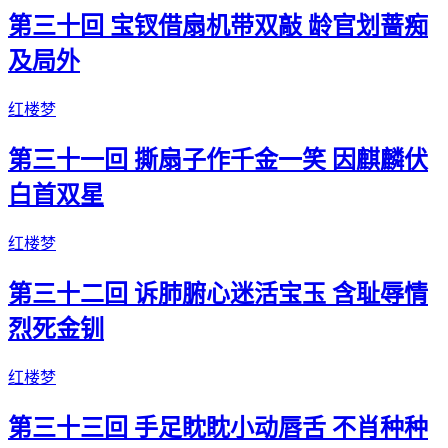
第三十回 宝钗借扇机带双敲 龄官划蔷痴
及局外
红楼梦
第三十一回 撕扇子作千金一笑 因麒麟伏
白首双星
红楼梦
第三十二回 诉肺腑心迷活宝玉 含耻辱情
烈死金钏
红楼梦
第三十三回 手足眈眈小动唇舌 不肖种种