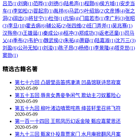
吕范(1)
刘奭(1)
范晔(1)
刘德(5)
陆希声(1)
程颢(6)
侯方域(1)
安步当
车(1)
李如松(2)
冒起宗(1)
胤祥(6)
马武(5)
叶绍翁(2)
文彦博(4)
张之
洞(2)
阔出(3)
将甘宁(1)
杜弢(1)
元愉(4)
门庭若市(1)
李广利(3)
张昭
(3)
李旦(10)
霍去病(6)
辅公祏(2)
张四维(2)
班门弄斧(1)
吴兆骞(1)
汉殇帝(3)
王雄诞(1)
秦成公(4)
桓冲(3)
郑成功(3)
返老还童(1)
司马
乂(4)
季布(2)
韦护(1)
魏武侯(2)
朱祐(4)
萧嶷(1)
陆嘉淑(1)
沈万三(3)
刘盈(6)
公孙无知(1)
刘浚(1)
陈子昂(3)
杨修(1)
李景隆(4)
塔克世(1)
窦勋(1)
精选古籍名著
第七十六回 凸碧堂品笛感凄清 凹晶馆联诗悲寂寞
2020-05-09
第五十五回 辱亲女愚妾争闲气 欺幼主刁奴蓄险心
2020-05-09
第五十九回 柳叶渚边嗔莺咤燕 绛芸轩里召将飞符
2020-05-09
第一百一十四回 王熙凤历幻返金陵 甄应嘉蒙恩还
2020-05-09
第九十三回 甄家仆投靠贾家门 水月庵掀翻风月案