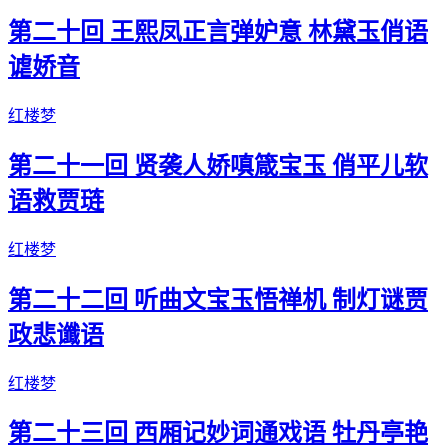
第二十回 王熙凤正言弹妒意 林黛玉俏语
谑娇音
红楼梦
第二十一回 贤袭人娇嗔箴宝玉 俏平儿软
语救贾琏
红楼梦
第二十二回 听曲文宝玉悟禅机 制灯谜贾
政悲谶语
红楼梦
第二十三回 西厢记妙词通戏语 牡丹亭艳