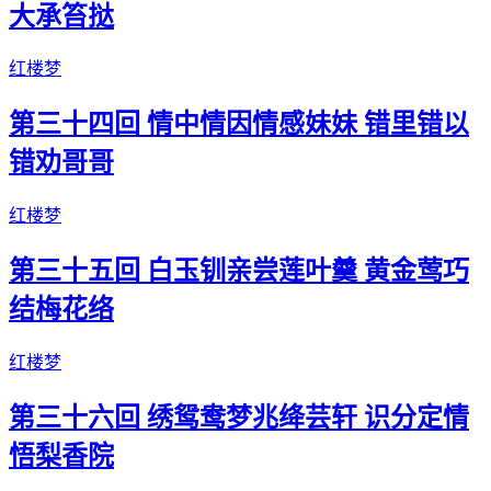
大承笞挞
红楼梦
第三十四回 情中情因情感妹妹 错里错以
错劝哥哥
红楼梦
第三十五回 白玉钏亲尝莲叶羹 黄金莺巧
结梅花络
红楼梦
第三十六回 绣鸳鸯梦兆绛芸轩 识分定情
悟梨香院