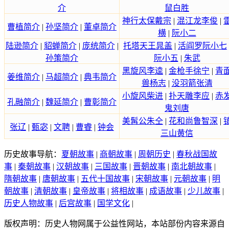
介
鼠白胜
神行太保戴宗
|
混江龙李俊
|
曹植简介
|
孙坚简介
|
董卓简介
横
|
阮小二
陆逊简介
|
貂蝉简介
|
庞统简介
|
托塔天王晁盖
|
活阎罗阮小七
孙策简介
阮小五
|
朱武
黑旋风李逵
|
金枪手徐宁
|
青
姜维简介
|
马超简介
|
典韦简介
兽杨志
|
没羽箭张清
小旋风柴进
|
扑天雕李应
|
赤
孔融简介
|
魏延简介
|
曹彰简介
鬼刘唐
美髯公朱仝
|
花和尚鲁智深
|
张辽
|
甄宓
|
文聘
|
曹睿
|
钟会
三山黄信
历史故事导航：
夏朝故事
|
商朝故事
|
周朝历史
|
春秋战国故
事
|
秦朝故事
|
汉朝故事
|
三国故事
|
晋朝故事
|
南北朝故事
|
隋朝故事
|
唐朝故事
|
五代十国故事
|
宋朝故事
|
元朝故事
|
明
朝故事
|
清朝故事
|
皇帝故事
|
将相故事
|
成语故事
|
少儿故事
|
历史人物故事
|
后宫故事
|
国学文化
|
版权声明：历史人物网属于公益性网站，本站部份内容来源自