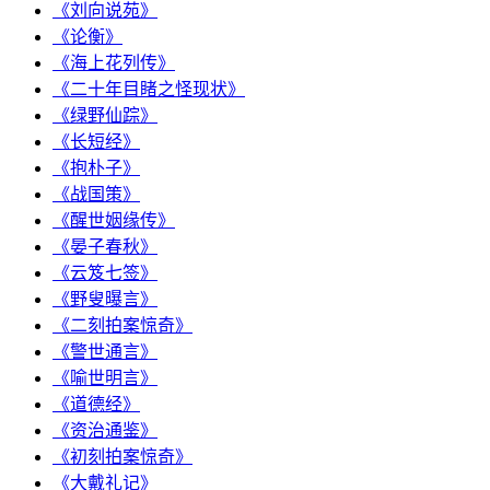
《刘向说苑》
《论衡》
《海上花列传》
《二十年目睹之怪现状》
《绿野仙踪》
《长短经》
《抱朴子》
《战国策》
《醒世姻缘传》
《晏子春秋》
《云笈七签》
《野叟曝言》
《二刻拍案惊奇》
《警世通言》
《喻世明言》
《道德经》
《资治通鉴》
《初刻拍案惊奇》
《大戴礼记》