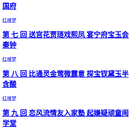
国府
红楼梦
第 七 回 送宫花贾琏戏熙凤 宴宁府宝玉会
秦钟
红楼梦
第 八 回 比通灵金莺微露意 探宝钗黛玉半
含酸
红楼梦
第 九 回 恋风流情友入家塾 起嫌疑顽童闹
学堂