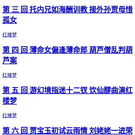
第 三 回 托内兄如海酬训教 接外孙贾母惜
孤女
红楼梦
第 四 回 薄命女偏逢薄命郎 葫芦僧乱判葫
芦案
红楼梦
第 五 回 游幻境指迷十二钗 饮仙醪曲演红
楼梦
红楼梦
第 六 回 贾宝玉初试云雨情 刘姥姥一进荣