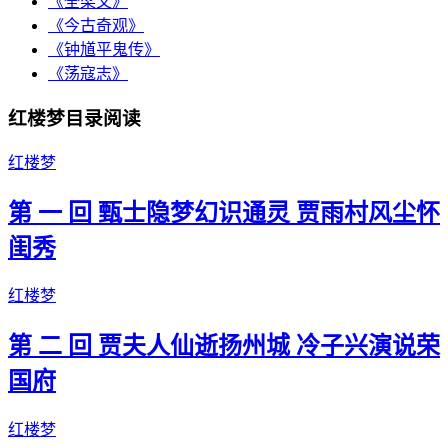
《全梁文》
《今古奇观》
《钟馗平鬼传》
《荡寇志》
红楼梦目录阅读
红楼梦
第 一 回 甄士隐梦幻识通灵 贾雨村风尘怀
闺秀
红楼梦
第 二 回 贾夫人仙逝扬州城 冷子兴演说荣
国府
红楼梦