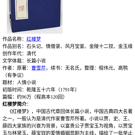
作品名称：
红楼梦
作品别名：石头记、情僧录、风月宝鉴、金陵十二钗、金玉缘
创作年代：清代
文学体裁：长篇小说
作者：原著：
曹雪芹
，续书：无名氏，整理：程伟元、高鹗
（有争议）
题材：人情小说
初版时间：乾隆五十六年（1791年）
篇幅：约96万（程高本120回）
红楼梦简介
：
《红楼梦》，中国古代章回体长篇小说，中国古典四大名著
之一，一般认为是清代作家曹雪芹所著。小说以贾、史、王、
薛四大家族的兴衰为背景，以富贵公子贾宝玉为视角，以贾宝
玉与林黛玉、薛宝钗的爱情婚姻悲剧为主线，描绘了一批举止