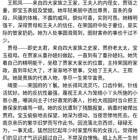
王熙凤——来自四大家族之王家，王夫人的内侄女，贾琏之
妻，即宝玉表姐及堂嫂。她年轻美丽中透出尊贵，苗条的身
段，风骚的体格，不露的威风，貌似可喜，实则可畏。她精明
强干，深得贾母和王夫人的信任，在荣国府中处于要位，是实
际的管家奶奶。她为人处事圆滑周到，图财害命的事也干过不
少。
贾母——即史太君，来自四大家族之史家，贾府老太太，宝
玉祖母。在贾家从重孙媳妇做起，一直到有了重孙媳妇。她凭
着自己的精明能干，坐稳了贾家大家长的位置，主持荣国府家
政，直到年纪大了，才渐渐地不管事，交给了王夫人、王熙
凤。她是贵族的代表人物，享尽一生荣华富贵。
晴雯——荣国府的丫鬟。她长得风流灵巧，口齿伶俐，针线
活犹好。她的反抗性最强，蔑视王夫人为笼络小丫头所施的小
恩小惠，嘲讽向主子讨好邀宠的袭人，抄检大观园时当众把王
善保家的痛骂一顿。她的反抗遭到了残酷报复，病重时被撵出
贾府。宝玉偷偷地去探望，她深为感动，当夜悲惨地死去。在
南京亲历的繁华旧梦而写作此书。因流落北京西郊，碌碌无
为，一事无成，猛然回忆起年少时家里所有的女孩儿，觉得她
们的见识才气远远超过自己，不禁深自愧悔。祖上九死一生创