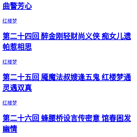
曲警芳心
红楼梦
第二十四回 醉金刚轻财尚义侠 痴女儿遗
帕惹相思
红楼梦
第二十五回 魇魔法叔嫂逢五鬼 红楼梦通
灵遇双真
红楼梦
第二十六回 蜂腰桥设言传密意 馆春困发
幽情