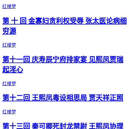
红楼梦
第 十 回 金寡妇贪利权受辱 张太医论病细
穷源
红楼梦
第十一回 庆寿辰宁府排家宴 见熙凤贾瑞
起淫心
红楼梦
第十二回 王熙凤毒设相思局 贾天祥正照
红楼梦
第十三回 秦可卿死封龙禁尉 王熙凤协理