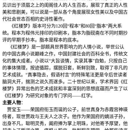
见识出于须眉之上的闺阁佳人的人生百态，展现了真正的人性
美和悲剧美，可以说是一部从各个角度展现女性美以及中国古
代社会世态百相的史诗性著作。
《红楼梦》版本可分为120回“程本”和80回“脂本”两大系
统。程本为程伟元排印的印刷本，脂本为脂砚斋在不同时期抄
评的早期手抄本。脂本是程本的底本。
《红楼梦》是一部颇具世界影响力的人情小说，举世公认
的中国古典小说巅峰之作，中国封建社会的百科全书，传统文
化的集大成者。小说以“大旨谈情，实录其事”自勉，只按自己
的事体情理，按迹循踪，摆脱旧套，新鲜别致，取得了非凡的
艺术成就。“真事隐去，假语村言”的特殊笔法更是令后世读者
脑洞大开，揣测之说久而遂多。二十世纪以来，学术界因《红
楼梦》异常出色的艺术成就和丰富深刻的思想底蕴而产生了以
《红楼梦》为研究对象的专门学问——红学。
主要人物
：
贾宝玉——荣国府衔玉而诞的公子，前世真身为赤霞宫神瑛
侍者，现世贾政与王夫人之次子。他作为荣国府的嫡派子孙，
出身不凡，聪明灵秀，阖府捧为掌上明珠，对他寄予厚望，他