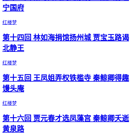
宁国府
红楼梦
第十四回 林如海捐馆扬州城 贾宝玉路谒
北静王
红楼梦
第十五回 王凤姐弄权铁槛寺 秦鲸卿得趣
馒头庵
红楼梦
第十六回 贾元春才选凤藻宫 秦鲸卿夭逝
黄泉路