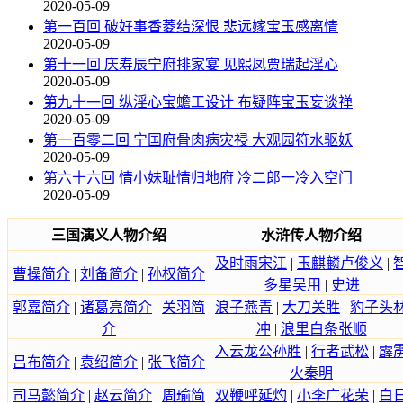
2020-05-09
第一百回 破好事香菱结深恨 悲远嫁宝玉感离情
2020-05-09
第十一回 庆寿辰宁府排家宴 见熙凤贾瑞起淫心
2020-05-09
第九十一回 纵淫心宝蟾工设计 布疑阵宝玉妄谈禅
2020-05-09
第一百零二回 宁国府骨肉病灾祲 大观园符水驱妖
2020-05-09
第六十六回 情小妹耻情归地府 冷二郎一冷入空门
2020-05-09
三国演义人物介绍
水浒传人物介绍
及时雨宋江
|
玉麒麟卢俊义
|
曹操简介
|
刘备简介
|
孙权简介
多星吴用
|
史进
郭嘉简介
|
诸葛亮简介
|
关羽简
浪子燕青
|
大刀关胜
|
豹子头
介
冲
|
浪里白条张顺
入云龙公孙胜
|
行者武松
|
霹
吕布简介
|
袁绍简介
|
张飞简介
火秦明
司马懿简介
|
赵云简介
|
周瑜简
双鞭呼延灼
|
小李广花荣
|
白