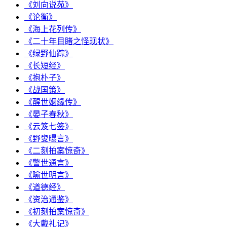
《刘向说苑》
《论衡》
《海上花列传》
《二十年目睹之怪现状》
《绿野仙踪》
《长短经》
《抱朴子》
《战国策》
《醒世姻缘传》
《晏子春秋》
《云笈七签》
《野叟曝言》
《二刻拍案惊奇》
《警世通言》
《喻世明言》
《道德经》
《资治通鉴》
《初刻拍案惊奇》
《大戴礼记》