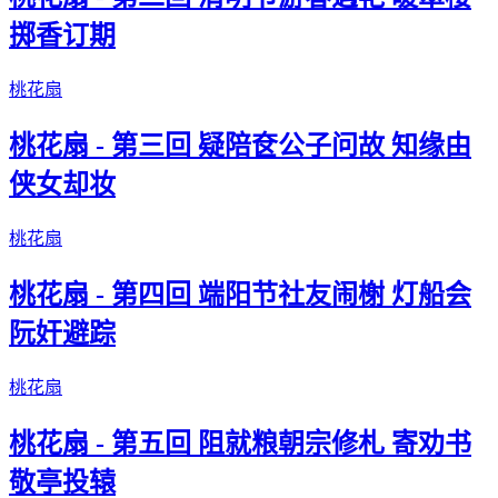
掷香订期
桃花扇
桃花扇 - 第三回 疑陪奁公子问故 知缘由
侠女却妆
桃花扇
桃花扇 - 第四回 端阳节社友闹榭 灯船会
阮奸避踪
桃花扇
桃花扇 - 第五回 阻就粮朝宗修札 寄劝书
敬亭投辕