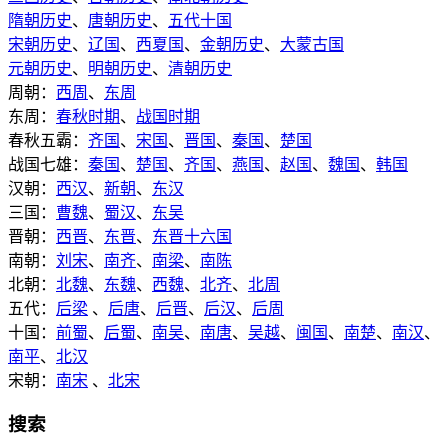
隋朝历史
、
唐朝历史
、
五代十国
宋朝历史
、
辽国
、
西夏国
、
金朝历史
、
大蒙古国
元朝历史
、
明朝历史
、
清朝历史
周朝：
西周
、
东周
东周：
春秋时期
、
战国时期
春秋五霸：
齐国
、
宋国
、
晋国
、
秦国
、
楚国
战国七雄：
秦国
、
楚国
、
齐国
、
燕国
、
赵国
、
魏国
、
韩国
汉朝：
西汉
、
新朝
、
东汉
三国：
曹魏
、
蜀汉
、
东吴
晋朝：
西晋
、
东晋
、
东晋十六国
南朝：
刘宋
、
南齐
、
南梁
、
南陈
北朝：
北魏
、
东魏
、
西魏
、
北齐
、
北周
五代：
后梁
、
后唐
、
后晋
、
后汉
、
后周
十国：
前蜀
、
后蜀
、
南吴
、
南唐
、
吴越
、
闽国
、
南楚
、
南汉
、
南平
、
北汉
宋朝：
南宋
、
北宋
搜索