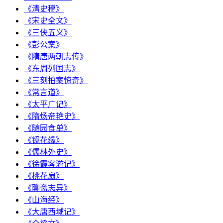
《清史稿》
《宋史全文》
《三侠五义》
《彭公案》
《隋唐两朝志传》
《东周列国志》
《三刻拍案惊奇》
《常言道》
《太平广记》
《隋炀帝艳史》
《随园食单》
《镜花缘》
《儒林外史》
《徐霞客游记》
《桃花扇》
《聊斋志异》
《山海经》
《大唐西域记》