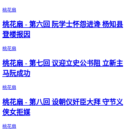
桃花扇
桃花扇 - 第六回 阮学士怀怨进谗 杨知县
登楼报因
桃花扇
桃花扇 - 第七回 议迎立史公书阻 立新主
马阮成功
桃花扇
桃花扇 - 第八回 设朝仪奸臣大拜 守节义
侠女拒媒
桃花扇