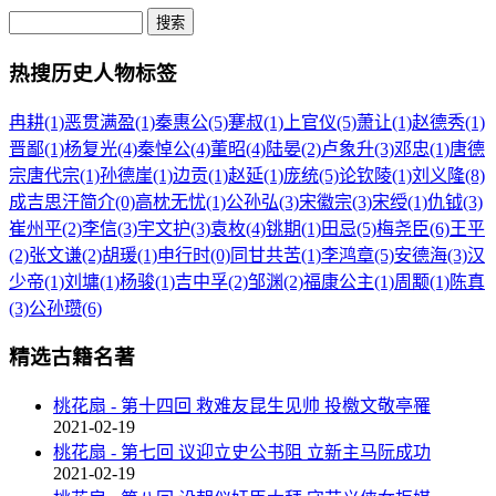
热搜历史人物标签
冉耕(1)
恶贯满盈(1)
秦惠公(5)
蹇叔(1)
上官仪(5)
萧让(1)
赵德秀(1)
晋鄙(1)
杨复光(4)
秦悼公(4)
董昭(4)
陆晏(2)
卢象升(3)
邓忠(1)
唐德
宗唐代宗(1)
孙德崖(1)
边贡(1)
赵延(1)
庞统(5)
论钦陵(1)
刘义隆(8)
成吉思汗简介(0)
高枕无忧(1)
公孙弘(3)
宋徽宗(3)
宋绶(1)
仇钺(3)
崔州平(2)
李信(3)
宇文护(3)
袁枚(4)
铫期(1)
田忌(5)
梅尧臣(6)
王平
(2)
张文谦(2)
胡瑗(1)
申行时(0)
同甘共苦(1)
李鸿章(5)
安德海(3)
汉
少帝(1)
刘墉(1)
杨骏(1)
吉中孚(2)
邹渊(2)
福康公主(1)
周颙(1)
陈真
(3)
公孙瓒(6)
精选古籍名著
桃花扇 - 第十四回 救难友昆生见帅 投檄文敬亭罹
2021-02-19
桃花扇 - 第七回 议迎立史公书阻 立新主马阮成功
2021-02-19