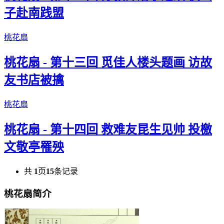
子赴南践盟
桃花扇
桃花扇 - 第十三回 觅佳人楼头题画 访故
友书店被擒
桃花扇
桃花扇 - 第十四回 救难友昆生见帅 投檄
文敬亭罹殃
共
1
页
15
条记录
桃花扇简介