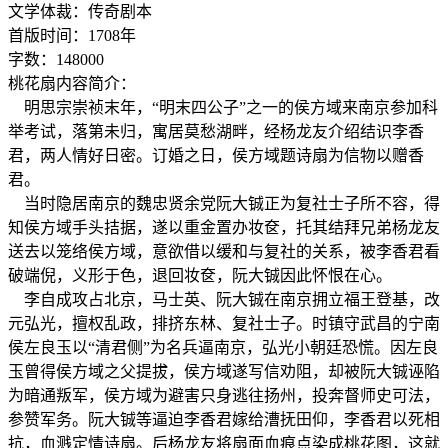
文学体裁：传奇剧本
首版时间：1708年
字数：148000
桃花扇内容简介：
明思宗崇祯末年，“明末四公子”之一的侯方域来南京参加科
举考试，落第未归，寓居莫愁湖畔，经杨龙友介绍结识李香
君，两人情好日密。订婚之日，侯方域题诗扇为信物以赠香
君。
当时隐居南京的魏忠贤余党阮大铖正为复社士子所不容，得
知侯方域手头拮据，遂以重金置办妆奁，托其结拜兄弟杨龙友
送去以笼络侯方域，意欲借以缓和与复社的关系，被李香君看
破端倪，义形于色，退回妆奁，阮大铖因此怀恨在心。
李自成攻占北京，马士英、阮大铖在南京拥立福王登基，改
元弘光，擅权乱政，排挤东林、复社士子。时镇守武昌的宁南
侯左良玉以“清君侧”为名兵逼南京，弘光小朝廷恐慌。因左良
玉曾得侯方域之父提拔，侯方域遂写信劝阻，却被阮大铖诬陷
为暗通叛军，侯方域为避害只身逃往扬州，投奔督师史可法，
参赞军务。阮大铖等逼迫李香君嫁给漕抚田仰，李香君以死相
抗，血溅定情诗扇。后杨龙友将扇面血痕点染成桃花图，这就