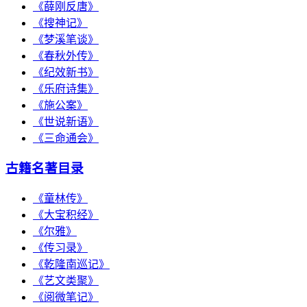
《薛刚反唐》
《搜神记》
《梦溪笔谈》
《春秋外传》
《纪效新书》
《乐府诗集》
《施公案》
《世说新语》
《三命通会》
古籍名著目录
《童林传》
《大宝积经》
《尔雅》
《传习录》
《乾隆南巡记》
《艺文类聚》
《阅微笔记》