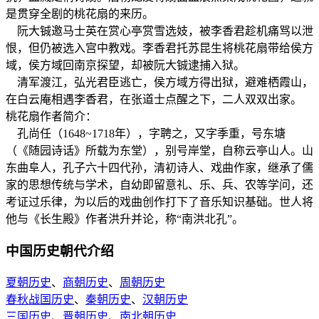
是贯穿全剧的桃花扇的来历。
阮大铖邀马士英在赏心亭赏雪选妓，被李香君趁机痛骂以泄
恨，但仍被选入宫中教戏。李香君托苏昆生将桃花扇带给侯方
域，侯方域回南京探望，却被阮大铖逮捕入狱。
清军渡江，弘光君臣逃亡，侯方域方得出狱，避难栖霞山，
在白云庵相遇李香君，在张道士点醒之下，二人双双出家。
桃花扇作者简介：
孔尚任（1648~1718年），字聘之，又字季重，号东塘
（《随园诗话》所载为东堂），别号岸堂，自称云亭山人。山
东曲阜人，孔子六十四代孙，清初诗人、戏曲作家，继承了儒
家的思想传统与学术，自幼即留意礼、乐、兵、农等学问，还
考证过乐律，为以后的戏曲创作打下了音乐知识基础。世人将
他与《长生殿》作者洪升并论，称“南洪北孔”。
中国历史朝代介绍
夏朝历史
、
商朝历史
、
周朝历史
春秋战国历史
、
秦朝历史
、
汉朝历史
三国历史
、
晋朝历史
、
南北朝历史