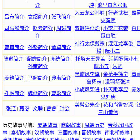
介
冲
|
浪里白条张顺
入云龙公孙胜
|
行者武松
|
霹
吕布简介
|
袁绍简介
|
张飞简介
火秦明
司马懿简介
|
赵云简介
|
周瑜简
双鞭呼延灼
|
小李广花荣
|
白
介
鼠白胜
神行太保戴宗
|
混江龙李俊
|
曹植简介
|
孙坚简介
|
董卓简介
横
|
阮小二
陆逊简介
|
貂蝉简介
|
庞统简介
|
托塔天王晁盖
|
活阎罗阮小七
孙策简介
阮小五
|
朱武
黑旋风李逵
|
金枪手徐宁
|
青
姜维简介
|
马超简介
|
典韦简介
兽杨志
|
没羽箭张清
小旋风柴进
|
扑天雕李应
|
赤
孔融简介
|
魏延简介
|
曹彰简介
鬼刘唐
美髯公朱仝
|
花和尚鲁智深
|
张辽
|
甄宓
|
文聘
|
曹睿
|
钟会
三山黄信
历史故事导航：
夏朝故事
|
商朝故事
|
周朝历史
|
春秋战国故
事
|
秦朝故事
|
汉朝故事
|
三国故事
|
晋朝故事
|
南北朝故事
|