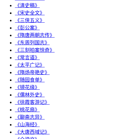
《清史稿》
《宋史全文》
《三侠五义》
《彭公案》
《隋唐两朝志传》
《东周列国志》
《三刻拍案惊奇》
《常言道》
《太平广记》
《隋炀帝艳史》
《随园食单》
《镜花缘》
《儒林外史》
《徐霞客游记》
《桃花扇》
《聊斋志异》
《山海经》
《大唐西域记》