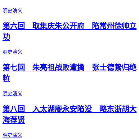
明史演义
第六回 取集庆朱公开府 陷常州徐帅立
功
明史演义
第七回 朱亮祖战败遭擒 张士德絷归绝
粒
明史演义
第八回 入太湖廖永安陷没 略东浙胡大
海荐贤
明史演义