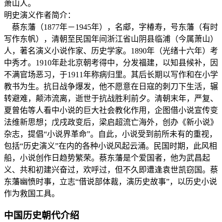
萧山人。
明史演义作者简介：
蔡东藩（1877年－1945年），名郕，字椿寿，号东藩（有时
写作东帆），清朝至民国年间浙江省山阴县临浦（今属萧山）
人，著名演义小说作家、历史学家。1890年（光绪十六年）考
中秀才。1910年赴北京朝考得中，分发福建，以知县候补，因
不满官场恶习，于1911年称病归里。其后长期以写作和在小学
教书为生。抗日战争爆发，他不愿意在日寇的刺刀下生活，辗
转避难，颠沛流离，逝世于抗战胜利前夕。清朝末年，严复、
夏曾佑等人看中小说的巨大社会教化作用，企图借小说宣传变
法维新思想；戊戌政变后，梁启超流亡海外，创办《新小说》
杂志，提倡“小说界革命”。自此，小说受到前所未有的重视，
包括“历史演义”在内的各种小说风起云涌。民国时期，此风相
船，小说创作日趋势繁荣。蔡东藩是个爱国者，他为武昌起
义、共和初建兴奋过，欢呼过，但不久即遭逢袁世凯窃国。蔡
东藩幽愤时事，立志“借说部体裁，演历史故事”，以历史小说
作为救国工具。
中国历史朝代介绍