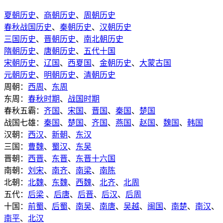
夏朝历史
、
商朝历史
、
周朝历史
春秋战国历史
、
秦朝历史
、
汉朝历史
三国历史
、
晋朝历史
、
南北朝历史
隋朝历史
、
唐朝历史
、
五代十国
宋朝历史
、
辽国
、
西夏国
、
金朝历史
、
大蒙古国
元朝历史
、
明朝历史
、
清朝历史
周朝：
西周
、
东周
东周：
春秋时期
、
战国时期
春秋五霸：
齐国
、
宋国
、
晋国
、
秦国
、
楚国
战国七雄：
秦国
、
楚国
、
齐国
、
燕国
、
赵国
、
魏国
、
韩国
汉朝：
西汉
、
新朝
、
东汉
三国：
曹魏
、
蜀汉
、
东吴
晋朝：
西晋
、
东晋
、
东晋十六国
南朝：
刘宋
、
南齐
、
南梁
、
南陈
北朝：
北魏
、
东魏
、
西魏
、
北齐
、
北周
五代：
后梁
、
后唐
、
后晋
、
后汉
、
后周
十国：
前蜀
、
后蜀
、
南吴
、
南唐
、
吴越
、
闽国
、
南楚
、
南汉
、
南平
、
北汉