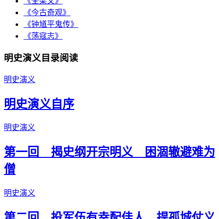
《全梁文》
《今古奇观》
《钟馗平鬼传》
《荡寇志》
明史演义目录阅读
明史演义
明史演义自序
明史演义
第一回 揭史纲开宗明义 困涸辙避难为
僧
明史演义
第二回 投军伍有幸配佳人 捍孤城仗义