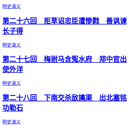
明史演义
第二十六回 拒草诏忠臣遭惨戮 善讽谏
长子得
明史演义
第二十七回 梅驸马含冤水府 郑中官出
使外洋
明史演义
第二十八回 下南交杀敌擒渠 出北塞铭
功勒石
明史演义