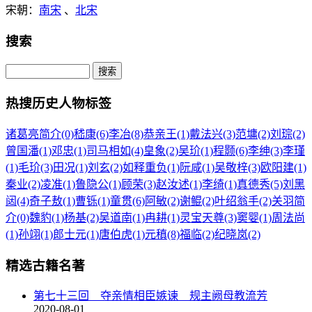
宋朝：
南宋
、
北宋
搜索
热搜历史人物标签
诸葛亮简介(0)
嵇康(6)
李冶(8)
恭亲王(1)
戴法兴(3)
范墉(2)
刘琮(2)
曾国潘(1)
邓忠(1)
司马相如(4)
皇象(2)
吴玠(1)
程颢(6)
李绅(3)
李瑾
(1)
毛玠(3)
田况(1)
刘玄(2)
如释重负(1)
阮咸(1)
吴敬梓(3)
欧阳建(1)
秦业(2)
凌准(1)
鲁隐公(1)
顾荣(3)
赵汝述(1)
李绮(1)
真德秀(5)
刘黑
闼(4)
奇子敖(1)
曹铄(1)
童贯(6)
阿敏(2)
谢鲲(2)
叶绍翁手(2)
关羽简
介(0)
魏豹(1)
杨基(2)
吴道南(1)
冉耕(1)
灵宝天尊(3)
窦婴(1)
周法尚
(1)
孙翊(1)
郎士元(1)
唐伯虎(1)
元稹(8)
福临(2)
纪晓岚(2)
精选古籍名著
第七十三回 夺亲情相臣嫉谏 规主阙母教流芳
2020-08-01