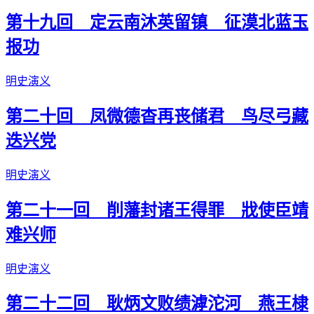
第十九回 定云南沐英留镇 征漠北蓝玉
报功
明史演义
第二十回 凤微德杳再丧储君 鸟尽弓藏
迭兴党
明史演义
第二十一回 削藩封诸王得罪 戕使臣靖
难兴师
明史演义
第二十二回 耿炳文败绩滹沱河 燕王棣