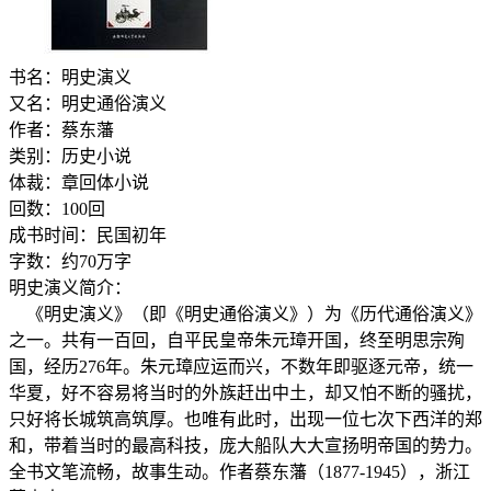
书名：明史演义
又名：明史通俗演义
作者：蔡东藩
类别：历史小说
体裁：章回体小说
回数：100回
成书时间：民国初年
字数：约70万字
明史演义简介：
《明史演义》（即《明史通俗演义》）为《历代通俗演义》
之一。共有一百回，自平民皇帝朱元璋开国，终至明思宗殉
国，经历276年。朱元璋应运而兴，不数年即驱逐元帝，统一
华夏，好不容易将当时的外族赶出中土，却又怕不断的骚扰，
只好将长城筑高筑厚。也唯有此时，出现一位七次下西洋的郑
和，带着当时的最高科技，庞大船队大大宣扬明帝国的势力。
全书文笔流畅，故事生动。作者蔡东藩（1877-1945），浙江