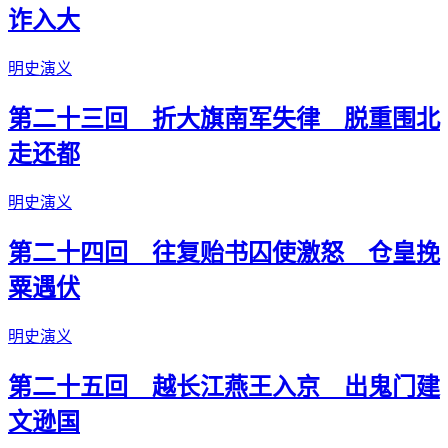
诈入大
明史演义
第二十三回 折大旗南军失律 脱重围北
走还都
明史演义
第二十四回 往复贻书囚使激怒 仓皇挽
粟遇伏
明史演义
第二十五回 越长江燕王入京 出鬼门建
文逊国