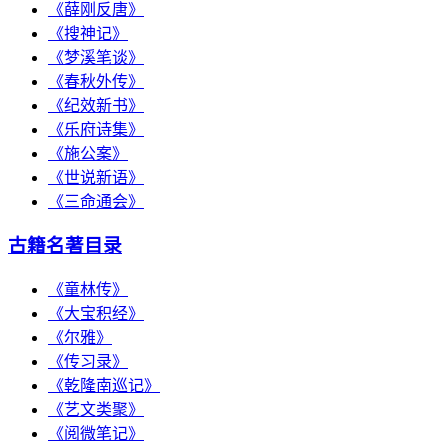
《薛刚反唐》
《搜神记》
《梦溪笔谈》
《春秋外传》
《纪效新书》
《乐府诗集》
《施公案》
《世说新语》
《三命通会》
古籍名著目录
《童林传》
《大宝积经》
《尔雅》
《传习录》
《乾隆南巡记》
《艺文类聚》
《阅微笔记》