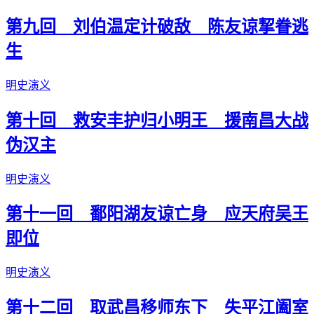
第九回 刘伯温定计破敌 陈友谅挈眷逃
生
明史演义
第十回 救安丰护归小明王 援南昌大战
伪汉主
明史演义
第十一回 鄱阳湖友谅亡身 应天府吴王
即位
明史演义
第十二回 取武昌移师东下 失平江阖室