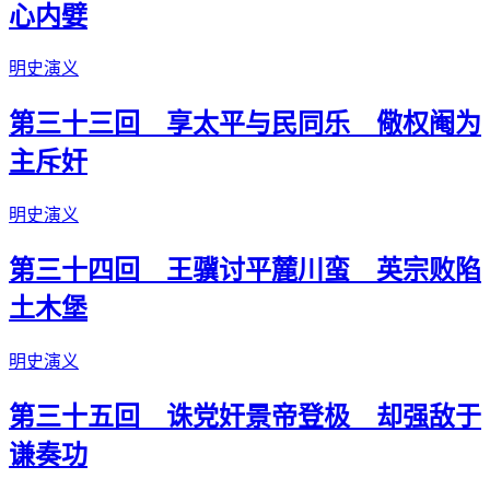
心内嬖
明史演义
第三十三回 享太平与民同乐 儆权阉为
主斥奸
明史演义
第三十四回 王骥讨平麓川蛮 英宗败陷
土木堡
明史演义
第三十五回 诛党奸景帝登极 却强敌于
谦奏功