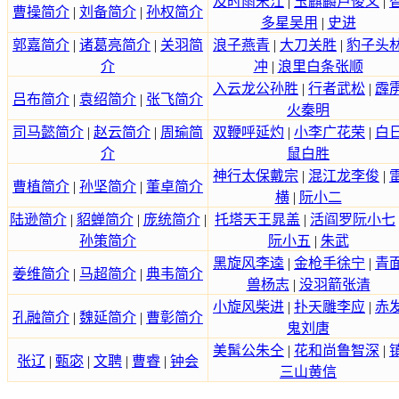
及时雨宋江
|
玉麒麟卢俊义
|
曹操简介
|
刘备简介
|
孙权简介
多星吴用
|
史进
郭嘉简介
|
诸葛亮简介
|
关羽简
浪子燕青
|
大刀关胜
|
豹子头
介
冲
|
浪里白条张顺
入云龙公孙胜
|
行者武松
|
霹
吕布简介
|
袁绍简介
|
张飞简介
火秦明
司马懿简介
|
赵云简介
|
周瑜简
双鞭呼延灼
|
小李广花荣
|
白
介
鼠白胜
神行太保戴宗
|
混江龙李俊
|
曹植简介
|
孙坚简介
|
董卓简介
横
|
阮小二
陆逊简介
|
貂蝉简介
|
庞统简介
|
托塔天王晁盖
|
活阎罗阮小七
孙策简介
阮小五
|
朱武
黑旋风李逵
|
金枪手徐宁
|
青
姜维简介
|
马超简介
|
典韦简介
兽杨志
|
没羽箭张清
小旋风柴进
|
扑天雕李应
|
赤
孔融简介
|
魏延简介
|
曹彰简介
鬼刘唐
美髯公朱仝
|
花和尚鲁智深
|
张辽
|
甄宓
|
文聘
|
曹睿
|
钟会
三山黄信