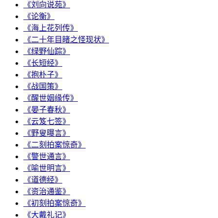
《刘向说苑》
《论衡》
《海上花列传》
《二十年目睹之怪现状》
《绿野仙踪》
《长短经》
《抱朴子》
《战国策》
《醒世姻缘传》
《晏子春秋》
《云笈七签》
《野叟曝言》
《二刻拍案惊奇》
《警世通言》
《喻世明言》
《道德经》
《资治通鉴》
《初刻拍案惊奇》
《大戴礼记》