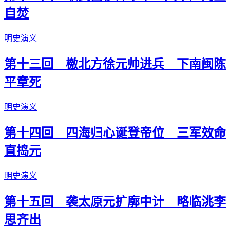
自焚
明史演义
第十三回 檄北方徐元帅进兵 下南闽陈
平章死
明史演义
第十四回 四海归心诞登帝位 三军效命
直捣元
明史演义
第十五回 袭太原元扩廓中计 略临洮李
思齐出