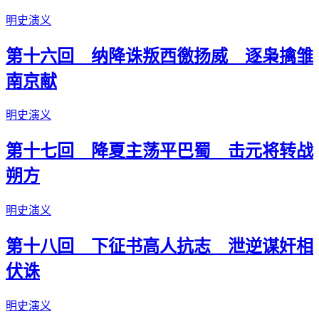
明史演义
第十六回 纳降诛叛西徼扬威 逐枭擒雏
南京献
明史演义
第十七回 降夏主荡平巴蜀 击元将转战
朔方
明史演义
第十八回 下征书高人抗志 泄逆谋奸相
伏诛
明史演义