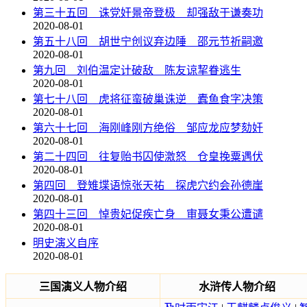
第三十五回 诛党奸景帝登极 却强敌于谦奏功
2020-08-01
第五十八回 胡世宁创议弃边陲 邵元节祈嗣邀
2020-08-01
第九回 刘伯温定计破敌 陈友谅挈眷逃生
2020-08-01
第七十八回 虎将征蛮破巢诛逆 蠹鱼食字决策
2020-08-01
第六十七回 海刚峰刚方绝俗 邹应龙应梦劾奸
2020-08-01
第二十四回 往复贻书囚使激怒 仓皇挽粟遇伏
2020-08-01
第四回 登雉堞语惊张天祐 探虎穴约会孙德崖
2020-08-01
第四十三回 悼贵妃促疾亡身 审聂女秉公遭谴
2020-08-01
明史演义自序
2020-08-01
三国演义人物介绍
水浒传人物介绍