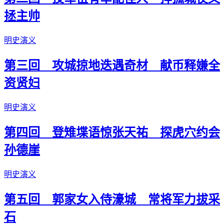
拯主帅
明史演义
第三回 攻城掠地迭遇奇材 献币释嫌全
资贤妇
明史演义
第四回 登雉堞语惊张天祐 探虎穴约会
孙德崖
明史演义
第五回 郭家女入侍濠城 常将军力拔采
石