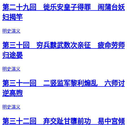
第二十九回 徙乐安皇子得罪 闹蒲台妖
妇揭竿
明史演义
第三十回 穷兵黩武数次亲征 疲命劳师
归途晏
明史演义
第三十一回 二竖监军黎利煽乱 六师讨
逆高煦
明史演义
第三十二回 弃交趾甘隳前功 易中宫倾