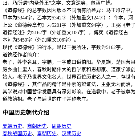
归，乃所谓“内圣外王”之学，文意深奥，包涵广博。
《道德经》的总字数因为版本不同而有所差异：马王堆帛书，
甲本为5344字，乙本为5342字（外加重文124字）；今本，河
上公《道德经章句》为5201字（外加重文94字），王弼《老子
道德经注》为5162字（外加重文106字），傅奕《道德经古
本》为5450字（外加重文106字）。
现代《道德经》通行本，是以王弼所注，字数为5162字。
道德经作者简介：
老子，姓李名耳，字聃，一字或曰谥伯阳。华夏族，楚国苦县
厉乡曲仁里人，春秋时期伟大的哲学家和思想家、道家学派创
始人。老子乃世界文化名人，世界百位历史名人之一，存世有
《道德经》，其作品的精华是朴素的辩证法，主张无为而治，
其学说对中国哲学发展具有深刻影响。在道教中，老子被尊为
道教始祖。老子与后世的庄子并称老庄。
中国历史朝代介绍
夏朝历史
、
商朝历史
、
周朝历史
春秋战国历史
、
秦朝历史
、
汉朝历史