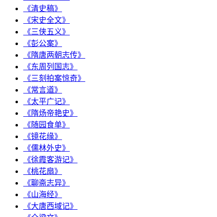
《清史稿》
《宋史全文》
《三侠五义》
《彭公案》
《隋唐两朝志传》
《东周列国志》
《三刻拍案惊奇》
《常言道》
《太平广记》
《隋炀帝艳史》
《随园食单》
《镜花缘》
《儒林外史》
《徐霞客游记》
《桃花扇》
《聊斋志异》
《山海经》
《大唐西域记》