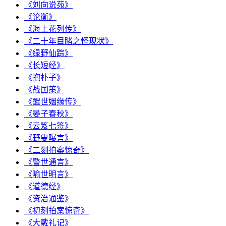
《刘向说苑》
《论衡》
《海上花列传》
《二十年目睹之怪现状》
《绿野仙踪》
《长短经》
《抱朴子》
《战国策》
《醒世姻缘传》
《晏子春秋》
《云笈七签》
《野叟曝言》
《二刻拍案惊奇》
《警世通言》
《喻世明言》
《道德经》
《资治通鉴》
《初刻拍案惊奇》
《大戴礼记》