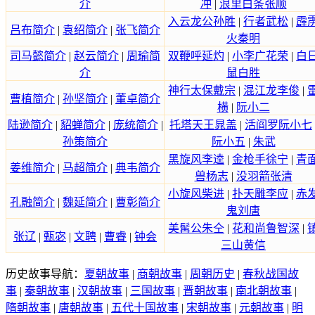
介
冲
|
浪里白条张顺
入云龙公孙胜
|
行者武松
|
霹
吕布简介
|
袁绍简介
|
张飞简介
火秦明
司马懿简介
|
赵云简介
|
周瑜简
双鞭呼延灼
|
小李广花荣
|
白
介
鼠白胜
神行太保戴宗
|
混江龙李俊
|
曹植简介
|
孙坚简介
|
董卓简介
横
|
阮小二
陆逊简介
|
貂蝉简介
|
庞统简介
|
托塔天王晁盖
|
活阎罗阮小七
孙策简介
阮小五
|
朱武
黑旋风李逵
|
金枪手徐宁
|
青
姜维简介
|
马超简介
|
典韦简介
兽杨志
|
没羽箭张清
小旋风柴进
|
扑天雕李应
|
赤
孔融简介
|
魏延简介
|
曹彰简介
鬼刘唐
美髯公朱仝
|
花和尚鲁智深
|
张辽
|
甄宓
|
文聘
|
曹睿
|
钟会
三山黄信
历史故事导航：
夏朝故事
|
商朝故事
|
周朝历史
|
春秋战国故
事
|
秦朝故事
|
汉朝故事
|
三国故事
|
晋朝故事
|
南北朝故事
|
隋朝故事
|
唐朝故事
|
五代十国故事
|
宋朝故事
|
元朝故事
|
明