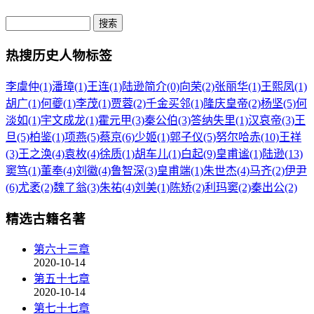
热搜历史人物标签
李虞仲(1)
潘璋(1)
王连(1)
陆逊简介(0)
向荣(2)
张丽华(1)
王熙凤(1)
胡广(1)
何夔(1)
李茂(1)
贾蓉(2)
千金买邻(1)
隆庆皇帝(2)
杨坚(5)
何
淡如(1)
宇文成龙(1)
霍元甲(3)
秦公伯(3)
答纳失里(1)
汉哀帝(3)
王
旦(5)
柏鉴(1)
项燕(5)
蔡京(6)
少姬(1)
郭子仪(5)
努尔哈赤(10)
王祥
(3)
王之涣(4)
袁枚(4)
徐质(1)
胡车儿(1)
白起(9)
皇甫谧(1)
陆逊(13)
窦笃(1)
董奉(4)
刘徽(4)
鲁智深(3)
皇甫端(1)
朱世杰(4)
马齐(2)
伊尹
(6)
尤袤(2)
魏了翁(3)
朱祐(4)
刘美(1)
陈矫(2)
利玛窦(2)
秦出公(2)
精选古籍名著
第六十三章
2020-10-14
第五十七章
2020-10-14
第七十七章