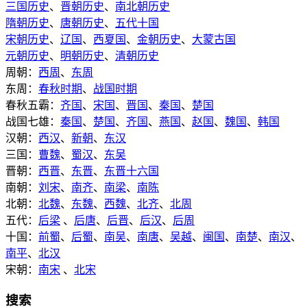
三国历史
、
晋朝历史
、
南北朝历史
隋朝历史
、
唐朝历史
、
五代十国
宋朝历史
、
辽国
、
西夏国
、
金朝历史
、
大蒙古国
元朝历史
、
明朝历史
、
清朝历史
周朝：
西周
、
东周
东周：
春秋时期
、
战国时期
春秋五霸：
齐国
、
宋国
、
晋国
、
秦国
、
楚国
战国七雄：
秦国
、
楚国
、
齐国
、
燕国
、
赵国
、
魏国
、
韩国
汉朝：
西汉
、
新朝
、
东汉
三国：
曹魏
、
蜀汉
、
东吴
晋朝：
西晋
、
东晋
、
东晋十六国
南朝：
刘宋
、
南齐
、
南梁
、
南陈
北朝：
北魏
、
东魏
、
西魏
、
北齐
、
北周
五代：
后梁
、
后唐
、
后晋
、
后汉
、
后周
十国：
前蜀
、
后蜀
、
南吴
、
南唐
、
吴越
、
闽国
、
南楚
、
南汉
、
南平
、
北汉
宋朝：
南宋
、
北宋
搜索