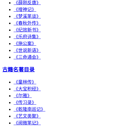
《薛刚反唐》
《搜神记》
《梦溪笔谈》
《春秋外传》
《纪效新书》
《乐府诗集》
《施公案》
《世说新语》
《三命通会》
古籍名著目录
《童林传》
《大宝积经》
《尔雅》
《传习录》
《乾隆南巡记》
《艺文类聚》
《阅微笔记》