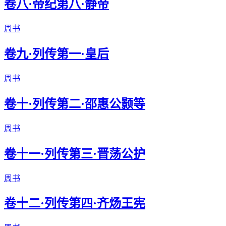
卷八·帝纪第八·静帝
周书
卷九·列传第一·皇后
周书
卷十·列传第二·邵惠公颢等
周书
卷十一·列传第三·晋荡公护
周书
卷十二·列传第四·齐炀王宪