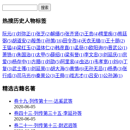
热搜历史人物标签
阮元(1)
刘弥正(1)
张芝(2)
解缙(5)
张齐贤(2)
王贲(4)
樗里疾(3)
熊廷
弼(5)
胡道安(2)
殷羡(1)
孙策(16)
田令孜(4)
天衣无缝(1)
王十朋(2)
王猛(4)
梁红玉(2)
温体仁(2)
韩彦直(1)
孟获(3)
欧阳询(9)
晋武公(1)
萧铣(1)
朱国治(1)
太甲(5)
薛绍(1)
梁有誉(1)
李文忠(3)
刘延庆(1)
宗
爱(3)
杨存中(1)
方腊(1)
刘劭(5)
阿里衮(4)
虫达(1)
韦孝宽(1)
刘(0)
丁
复(3)
武士彟(1)
刘延景(1)
胡大海(5)
黄慎(6)
无孙无忌(1)
杨勇(3)
张
行成(3)
司马光(9)
秦景公(3)
王舜(1)
戏志才(1)
吕安(1)
公孙渊(1)
精选古籍名著
卷十九·列传第十一·达奚武等
2020-06-05
卷四十三·列传第三十五·李延孙等
2020-06-05
卷二十一·列传第十三·尉迟迥等