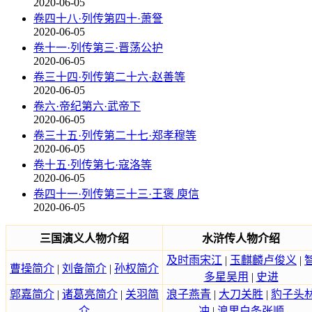
2020-06-05
卷四十八·列传第四十·萧詧
2020-06-05
卷十一·列传第三·晋荡公护
2020-06-05
卷三十四·列传第二十六·赵善等
2020-06-05
卷六·帝纪第六·武帝下
2020-06-05
卷三十五·列传第二十七·郑孝穆等
2020-06-05
卷十五·列传第七·寇洛等
2020-06-05
卷四十一·列传第三十三·王褒 庾信
2020-06-05
三国演义人物介绍
水浒传人物介绍
及时雨宋江
|
玉麒麟卢俊义
|
曹操简介
|
刘备简介
|
孙权简介
多星吴用
|
史进
郭嘉简介
|
诸葛亮简介
|
关羽简
浪子燕青
|
大刀关胜
|
豹子头
介
冲
|
浪里白条张顺