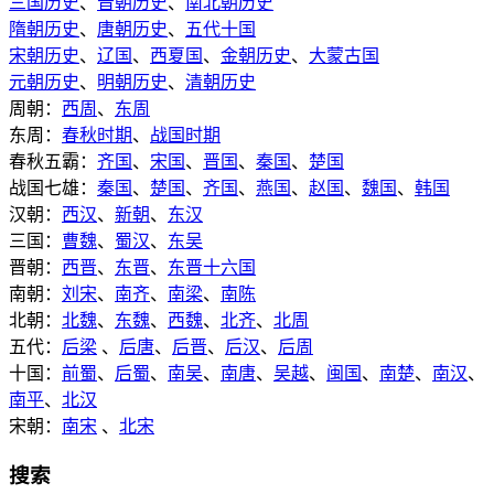
三国历史
、
晋朝历史
、
南北朝历史
隋朝历史
、
唐朝历史
、
五代十国
宋朝历史
、
辽国
、
西夏国
、
金朝历史
、
大蒙古国
元朝历史
、
明朝历史
、
清朝历史
周朝：
西周
、
东周
东周：
春秋时期
、
战国时期
春秋五霸：
齐国
、
宋国
、
晋国
、
秦国
、
楚国
战国七雄：
秦国
、
楚国
、
齐国
、
燕国
、
赵国
、
魏国
、
韩国
汉朝：
西汉
、
新朝
、
东汉
三国：
曹魏
、
蜀汉
、
东吴
晋朝：
西晋
、
东晋
、
东晋十六国
南朝：
刘宋
、
南齐
、
南梁
、
南陈
北朝：
北魏
、
东魏
、
西魏
、
北齐
、
北周
五代：
后梁
、
后唐
、
后晋
、
后汉
、
后周
十国：
前蜀
、
后蜀
、
南吴
、
南唐
、
吴越
、
闽国
、
南楚
、
南汉
、
南平
、
北汉
宋朝：
南宋
、
北宋
搜索