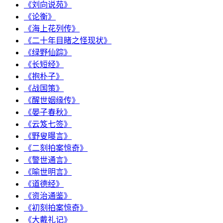
《刘向说苑》
《论衡》
《海上花列传》
《二十年目睹之怪现状》
《绿野仙踪》
《长短经》
《抱朴子》
《战国策》
《醒世姻缘传》
《晏子春秋》
《云笈七签》
《野叟曝言》
《二刻拍案惊奇》
《警世通言》
《喻世明言》
《道德经》
《资治通鉴》
《初刻拍案惊奇》
《大戴礼记》