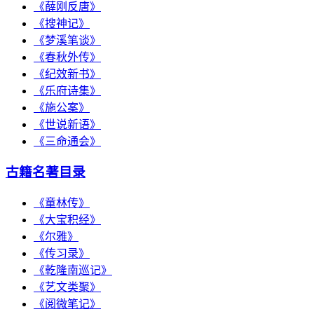
《薛刚反唐》
《搜神记》
《梦溪笔谈》
《春秋外传》
《纪效新书》
《乐府诗集》
《施公案》
《世说新语》
《三命通会》
古籍名著目录
《童林传》
《大宝积经》
《尔雅》
《传习录》
《乾隆南巡记》
《艺文类聚》
《阅微笔记》