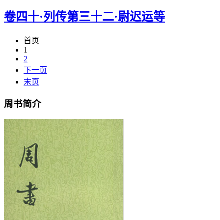
卷四十·列传第三十二·尉迟运等
首页
1
2
下一页
末页
周书简介