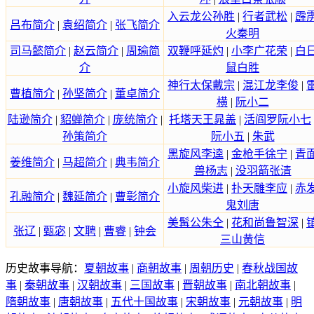
入云龙公孙胜
|
行者武松
|
霹
吕布简介
|
袁绍简介
|
张飞简介
火秦明
司马懿简介
|
赵云简介
|
周瑜简
双鞭呼延灼
|
小李广花荣
|
白
介
鼠白胜
神行太保戴宗
|
混江龙李俊
|
曹植简介
|
孙坚简介
|
董卓简介
横
|
阮小二
陆逊简介
|
貂蝉简介
|
庞统简介
|
托塔天王晁盖
|
活阎罗阮小七
孙策简介
阮小五
|
朱武
黑旋风李逵
|
金枪手徐宁
|
青
姜维简介
|
马超简介
|
典韦简介
兽杨志
|
没羽箭张清
小旋风柴进
|
扑天雕李应
|
赤
孔融简介
|
魏延简介
|
曹彰简介
鬼刘唐
美髯公朱仝
|
花和尚鲁智深
|
张辽
|
甄宓
|
文聘
|
曹睿
|
钟会
三山黄信
历史故事导航：
夏朝故事
|
商朝故事
|
周朝历史
|
春秋战国故
事
|
秦朝故事
|
汉朝故事
|
三国故事
|
晋朝故事
|
南北朝故事
|
隋朝故事
|
唐朝故事
|
五代十国故事
|
宋朝故事
|
元朝故事
|
明