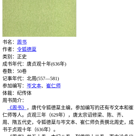
书名：
周书
作者：
令狐德棻
类别：正史
成书年代：唐贞观十年(636年)
卷数：50卷
记事年代：北周(557—581)
参加编写：
岑文本
、
崔仁师
体裁：纪传体
周书简介：
《周书》
，唐代令狐德棻主编，参加编写的还有岑文本和崔
仁师等人。贞观三年（629年），唐太宗诏修梁、陈、齐、
周、隋五代史，令狐德棻与岑文本、崔仁师负责撰北周史，成
书于贞观十年（636年）。