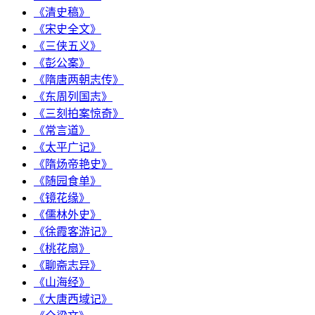
《清史稿》
《宋史全文》
《三侠五义》
《彭公案》
《隋唐两朝志传》
《东周列国志》
《三刻拍案惊奇》
《常言道》
《太平广记》
《隋炀帝艳史》
《随园食单》
《镜花缘》
《儒林外史》
《徐霞客游记》
《桃花扇》
《聊斋志异》
《山海经》
《大唐西域记》