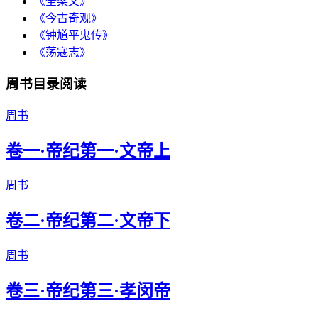
《全梁文》
《今古奇观》
《钟馗平鬼传》
《荡寇志》
周书目录阅读
周书
卷一·帝纪第一·文帝上
周书
卷二·帝纪第二·文帝下
周书
卷三·帝纪第三·孝闵帝