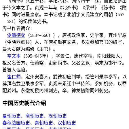
《周书》共五十卷，本纪八卷、列传四十二卷，而史论多出
于岑文本之手。贞观十年与《北齐书》《梁书》《陈书》《隋
书》同时进呈皇家。本书记载了北朝宇文氏建立的周朝（557
—581）的纪传体史书。
周书作者简介：
令狐德棻
（583～666）），唐初政治家，史学家。宜州华原
（今陕西耀县）人，在唐初颇有文名，多次参加官书的编写，
最大贡献为编修《周书》。
岑文本
（595~645年），字景仁，唐代宰相，南阳棘阳人，
祖父名善方，仕萧察，吏部尚书。父名之象，隋末为邯郸令。
曾被人诬陷。
崔仁师
，定州安喜人，武德初应制举，授管州录事参军，以
荐拜右武卫录事参军。贞观末累迁中书侍郎，参知机务，以罪
配龚州。永徽初授简州刺史，卒，神龙初赠同州刺史。
中国历史朝代介绍
夏朝历史
、
商朝历史
、
周朝历史
春秋战国历史
、
秦朝历史
、
汉朝历史