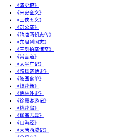
《清史稿》
《宋史全文》
《三侠五义》
《彭公案》
《隋唐两朝志传》
《东周列国志》
《三刻拍案惊奇》
《常言道》
《太平广记》
《隋炀帝艳史》
《随园食单》
《镜花缘》
《儒林外史》
《徐霞客游记》
《桃花扇》
《聊斋志异》
《山海经》
《大唐西域记》