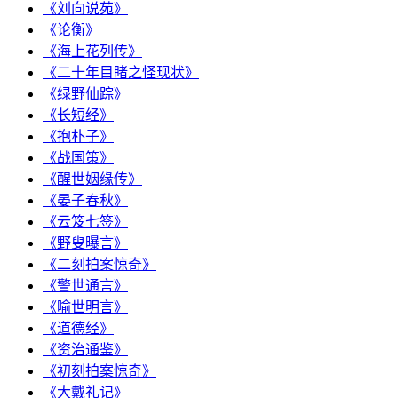
《刘向说苑》
《论衡》
《海上花列传》
《二十年目睹之怪现状》
《绿野仙踪》
《长短经》
《抱朴子》
《战国策》
《醒世姻缘传》
《晏子春秋》
《云笈七签》
《野叟曝言》
《二刻拍案惊奇》
《警世通言》
《喻世明言》
《道德经》
《资治通鉴》
《初刻拍案惊奇》
《大戴礼记》