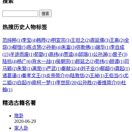
搜索
热搜历史人物标签
范纯粹(1)
李宝(4)
韩晔(2)
明宣宗(3)
王坦之(2)
周延儒(3)
王离(2)
全
琮(3)
郗愔(5)
陈贞慧(2)
孙新(4)
朱富(3)
弥勒佛(1)
端华(1)
李自成
(15)
半途而废(1)
荀勖(1)
高纬(4)
贾逵(4)
邱瑞(1)
公孙渊(1)
曾子(3)
陆抗(4)
杨广(6)
背水一战(1)
侯朝宗(1)
颜延之(2)
荀纬(1)
顾谭(1)
司
马颖(2)
朱耷(1)
满宠(1)
严武(1)
秦献公(4)
刘子业(5)
郗超(5)
龚起(1)
诸葛谨(1)
秦孝文王(3)
炎帝简介(0)
陆敦信(2)
王昶(1)
王伯当(5)
尤
二姐(2)
白起(9)
南柯一梦(1)
李世民(20)
公孙胜(2)
姜维简介(0)
杜
翰(1)
精选古籍名著
旅卦
2020-06-29
家人卦