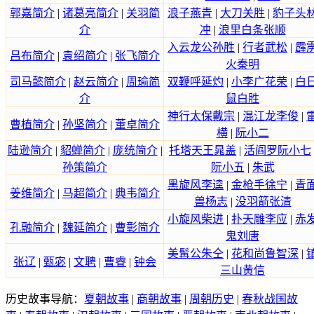
郭嘉简介
|
诸葛亮简介
|
关羽简
浪子燕青
|
大刀关胜
|
豹子头
介
冲
|
浪里白条张顺
入云龙公孙胜
|
行者武松
|
霹
吕布简介
|
袁绍简介
|
张飞简介
火秦明
司马懿简介
|
赵云简介
|
周瑜简
双鞭呼延灼
|
小李广花荣
|
白
介
鼠白胜
神行太保戴宗
|
混江龙李俊
|
曹植简介
|
孙坚简介
|
董卓简介
横
|
阮小二
陆逊简介
|
貂蝉简介
|
庞统简介
|
托塔天王晁盖
|
活阎罗阮小七
孙策简介
阮小五
|
朱武
黑旋风李逵
|
金枪手徐宁
|
青
姜维简介
|
马超简介
|
典韦简介
兽杨志
|
没羽箭张清
小旋风柴进
|
扑天雕李应
|
赤
孔融简介
|
魏延简介
|
曹彰简介
鬼刘唐
美髯公朱仝
|
花和尚鲁智深
|
张辽
|
甄宓
|
文聘
|
曹睿
|
钟会
三山黄信
历史故事导航：
夏朝故事
|
商朝故事
|
周朝历史
|
春秋战国故