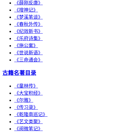
《薛刚反唐》
《搜神记》
《梦溪笔谈》
《春秋外传》
《纪效新书》
《乐府诗集》
《施公案》
《世说新语》
《三命通会》
古籍名著目录
《童林传》
《大宝积经》
《尔雅》
《传习录》
《乾隆南巡记》
《艺文类聚》
《阅微笔记》