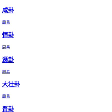
咸卦
周易
恒卦
周易
遯卦
周易
大壮卦
周易
晋卦