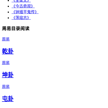
《全梁文》
《今古奇观》
《钟馗平鬼传》
《荡寇志》
周易目录阅读
周易
乾卦
周易
坤卦
周易
屯卦