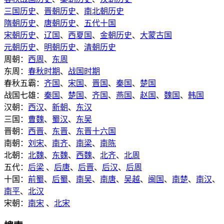
三国历史
、
晋朝历史
、
南北朝历史
隋朝历史
、
唐朝历史
、
五代十国
宋朝历史
、
辽国
、
西夏国
、
金朝历史
、
大蒙古国
元朝历史
、
明朝历史
、
清朝历史
周朝：
西周
、
东周
东周：
春秋时期
、
战国时期
春秋五霸：
齐国
、
宋国
、
晋国
、
秦国
、
楚国
战国七雄：
秦国
、
楚国
、
齐国
、
燕国
、
赵国
、
魏国
、
韩国
汉朝：
西汉
、
新朝
、
东汉
三国：
曹魏
、
蜀汉
、
东吴
晋朝：
西晋
、
东晋
、
东晋十六国
南朝：
刘宋
、
南齐
、
南梁
、
南陈
北朝：
北魏
、
东魏
、
西魏
、
北齐
、
北周
五代：
后梁
、
后唐
、
后晋
、
后汉
、
后周
十国：
前蜀
、
后蜀
、
南吴
、
南唐
、
吴越
、
闽国
、
南楚
、
南汉
、
南平
、
北汉
宋朝：
南宋
、
北宋