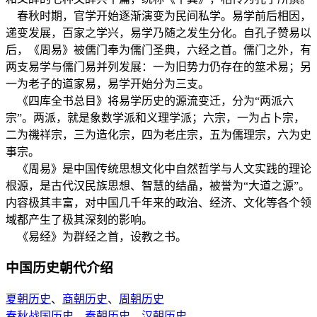
春秋时期，官学开始逐渐演变为民间私学。易学前后相因，
递变发展，百家之学兴，易学乃随之发生分化。自孔子赞易以
后，《周易》被儒门奉为儒门圣典，六经之首。儒门之外，有
两支易学与儒门易并列发展：一为旧势力仍存在的筮术易；另
一为老子的道家易，易学开始分为三支。
《四库全书总目》将易学历史的源流变迁，分为“两派六
宗”。两派，就是象数学派和义理学派；六宗，一为占卜宗，
二为禨祥宗，三为造化宗，四为老庄宗，五为儒理宗，六为史
事宗。
《周易》是中国传统思想文化中自然哲学与人文实践的理论
根源，是古代汉民族思想、智慧的结晶，被誉为“大道之源”。
内容极其丰富，对中国几千年来的政治、经济、文化等各个领
域都产生了极其深刻的影响。
《易经》为群经之首，设教之书。
中国历史朝代介绍
夏朝历史
、
商朝历史
、
周朝历史
春秋战国历史
、
秦朝历史
、
汉朝历史