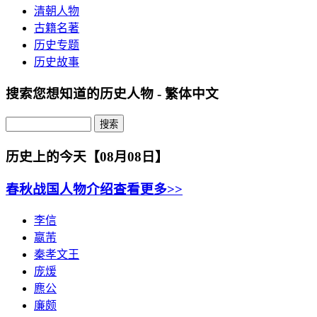
清朝人物
古籍名著
历史专题
历史故事
搜索您想知道的历史人物 -
繁体中文
历史上的今天【08月08日】
春秋战国人物介绍
查看更多>>
李信
嬴芾
秦孝文王
庞煖
麃公
廉颇