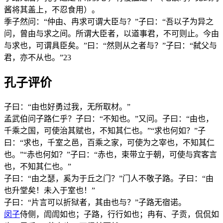
酱将其盖上，不忍食用）。
季子然问：“仲由、冉求可谓大臣与？”子曰：“吾以子为异之
问，曾由与求之间。所谓大臣者，以道事君，不可则止。今由
与求也，可谓具臣矣。”曰：“然则从之者与？”子曰：“弑父与
君，亦不从也。”23
孔子评价
子曰：“由也好勇过我，无所取材。”
孟武伯问子路仁乎？子曰：“不知也。”又问。子曰：“由也，
千乘之国，可使治其赋也，不知其仁也。”“求也何如？”子
曰：“求也，千室之邑，百乘之家，可使为之宰也，不知其仁
也。”“赤也何如？”子曰：“赤也，束带立于朝，可使与宾客言
也，不知其仁也。”
子曰：“由之瑟，奚为于丘之门？”门人不敬子路。子曰：“由
也升堂矣！未入于室也！”
子曰：“片言可以折狱者，其由也与？”子路无宿诺。
闵子
侍侧，訚訚如也；子路，行行如也；冉有、子贡，侃侃如