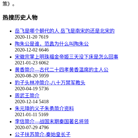
策》。
热搜历史人物
岳飞是哪个朝代的人 岳飞是南宋的还是北宋的
2020-11-20
7619
陶朱公是谁，范蠡为什么叫陶朱公
2020-12-02
6646
宋徽宗掌上明珠福金帝姬三天没下床是怎么回事
2021-01-23
6062
黄香简介—古代二十四孝黄香温席的主人公
2020-08-20
5959
豹子头林冲简介-八十万禁军教头
2020-04-19
5736
周武王简介
2020-12-14
5418
朱元璋的义子朱勇简介资料
2021-01-11
5169
李信简介—战国末期秦国著名将领
2020-07-29
4796
公子扶苏简介-秦始皇长子