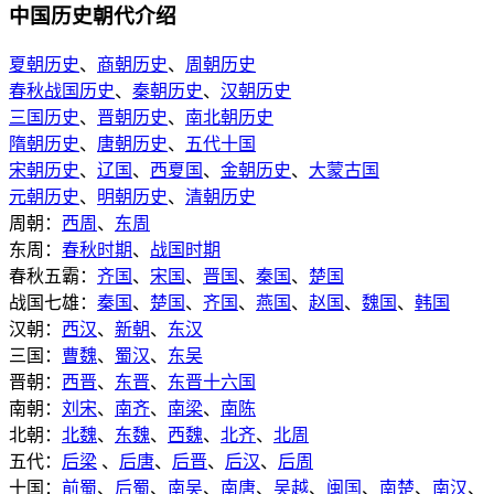
中国历史朝代介绍
夏朝历史
、
商朝历史
、
周朝历史
春秋战国历史
、
秦朝历史
、
汉朝历史
三国历史
、
晋朝历史
、
南北朝历史
隋朝历史
、
唐朝历史
、
五代十国
宋朝历史
、
辽国
、
西夏国
、
金朝历史
、
大蒙古国
元朝历史
、
明朝历史
、
清朝历史
周朝：
西周
、
东周
东周：
春秋时期
、
战国时期
春秋五霸：
齐国
、
宋国
、
晋国
、
秦国
、
楚国
战国七雄：
秦国
、
楚国
、
齐国
、
燕国
、
赵国
、
魏国
、
韩国
汉朝：
西汉
、
新朝
、
东汉
三国：
曹魏
、
蜀汉
、
东吴
晋朝：
西晋
、
东晋
、
东晋十六国
南朝：
刘宋
、
南齐
、
南梁
、
南陈
北朝：
北魏
、
东魏
、
西魏
、
北齐
、
北周
五代：
后梁
、
后唐
、
后晋
、
后汉
、
后周
十国：
前蜀
、
后蜀
、
南吴
、
南唐
、
吴越
、
闽国
、
南楚
、
南汉
、