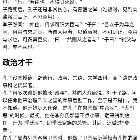
也。子乐。“若由也，不得其死然。”
子路死后，孔子还是非常伤心，有覆醢之举（吃饭时，见到肉
酱将其盖上，不忍食用）。
季子然问：“仲由、冉求可谓大臣与？”子曰：“吾以子为异之
问，曾由与求之间。所谓大臣者，以道事君，不可则止。今由
与求也，可谓具臣矣。”曰：“然则从之者与？”子曰：“弑父与
君，亦不从也。”
政治才干
孔子设案授徒，辟德行、政事、言语、文学四科，而子路是政
事科之优异者。
孔子曾多次谈到他擅长“政事”，并向人介绍说：对于子路，可
以任命他来治理千乘之国的军事后勤工作，至于是不是仁，我
不知道。他开始步入仕途，是孔子在鲁国做“中都宰”、“大司
寇”的时候。最初，他在季孙氏那里干点小事，后来得到信
任，升为“季氏宰”，即季氏家族的总管。其后，还做过“费
宰”。
在孔子周游列国客居卫国时，他做了卫国实际掌权者孔悝的蒲