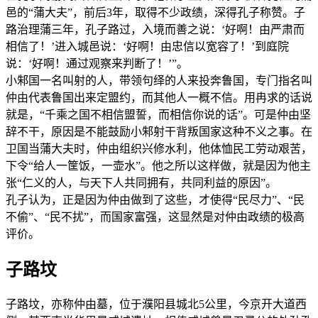
邑的“蒲大夫”，前后3年，取得不少政绩，深得孔子称赞。子
路治理蒲三年，孔子路过，入境而善之说：‘好啊！由严肃而
相信了！’进入城邑说：‘好啊！由忠信以宽容了！’到庭院
说：‘好啊！通过观察来判断了！’”。
小邾国一名叫射的人，带领句绎的人来投奔鲁国，专门指名叫
仲由代表鲁国出来定盟约，而其他人一概不信。用冉求的话说
就是，“千乘之国不相信盟誓，而相信你说的话”。可是仲由坚
辞不干，原因是不能鼓励小邾射干背叛国家这种不义之事。在
卫国当蒲大夫时，仲由组织兴修水利，他体恤民工劳动艰苦，
下令“给人一筐饭，一壶水”。他之所以这样做，就是因为他主
张“仁义的人，与天下人共同拥有，共同利益的原因”。
孔子认为，正是因为仲由做到了这些，才使得“民尽力”、“民
不偷”、“民不扰”，而国家富强，这显然是对仲由政绩的极高
评价。
子路坟
子路坟，亦称仲由墓，位于濮阳县城北5公里，今京开大道西