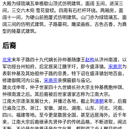
大殿为绿琉璃瓦单檐歇山顶式仿明建筑，面阔 五间，进深三
间，三交六木宛 雪花窗棂。四周有石栏杆环绕。两厢房，面
阔十一间，为硬山前抱厦式仿明建筑。山门亦为绿琉璃瓦、面
阔三间的仿明式建筑，子路墓祠，雕梁画栋，古色古香，为典
型的陵墓式建筑。
后裔
北宋
末年子路四十九代嫡长孙仲基随康王
赵构
从济州南渡，以
军功授台州知府，后定居吴江膳字圩，即今盛泽镇。
宋高宗
为
表彰仲基及其始祖仲子路的忠勇，特下诏在盛泽镇划地百亩，
修建御赐河内公庙，
宋高宗
亲撰匾额与庙记。
建炎戊申年，仲子世家四十九世嫡长孙大宗主仲基携胞仲琪、
仲祺南渡之后。其后裔被后世家谱家志称为江南大宗。
江南大宗逐渐发展壮大，并播迁各地，截止到
清朝
末年，后裔
已遍及江苏、浙江、安徽、湖北、湖南、山东、河北、河南、
四川、福建等地。至今更是散居全国，甚至远居海外。近千年
来，江南大宗后裔继承先贤仲子的传统品格，不断进取，闻达
不断。不论是在政界还是在文化界，都取得了令人瞩目的成