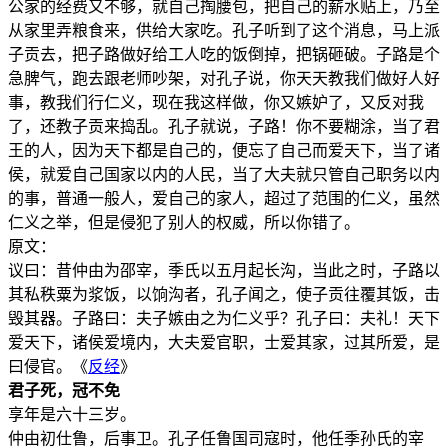
公家的经费又不够，就自己掏腰包，把自己的薪水贴上，乃至
从家里弄粮食来，供给大家吃。孔子听到了这个消息，马上派
子贡去，把子路做好给工人吃的饭倒掉，把锅砸破。子路是个
急脾气，跑去跟老师吵架，对孔子说，你天天教我们做好人好
事，教我们行仁义，现在我这样做，你又嫉妒了，又反对我
了，还教子贡来捣乱。孔子就说，子路！你不要糊涂，当了君
王的人，因为天下都是自己的，便忘了自己而爱天下，当了诸
侯，就爱自己国家以内的人民，当了大夫就只管自己职务以内
的事，普通一般人，爱自己的家人，超过了范围的仁义，虽然
仁义之举，但是侵犯了别人的权威，所以你错了。
原文：
议曰：昔仲由为邵宰，季氏以五月起长沟，当此之时，子路以
其私秩粟为浆饭，以饷沟者，孔子闻之，使子贡往覆其饭，击
毁其器。子路曰：夫子嫉由之为仁义乎？孔子曰：夫礼！天下
爱天下，诸侯爱境内，大夫爱官职，士爱其家，过其所爱，是
曰侵官。《
反经
》
君子死，冠不免
享年是六十三岁。
仲由初仕鲁，后事卫。孔子任鲁国司寇时，他任季孙氏的宰