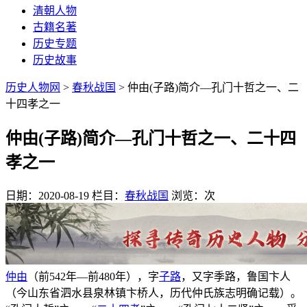
清朝人物
古籍名著
历史专题
历史故事
历史人物网
>
春秋战国
> 仲由(子路)简介—孔门十哲之一、二
十四孝之一
仲由(子路)简介—孔门十哲之一、二十四
孝之一
日期：2020-08-19
栏目：
春秋战国
浏览：
次
仲由
（前542年―前480年），字
子路
，又字季路，鲁国卞人
（今山东省泗水县泉林镇卞桥人，历代仲氏族志明确记载）。