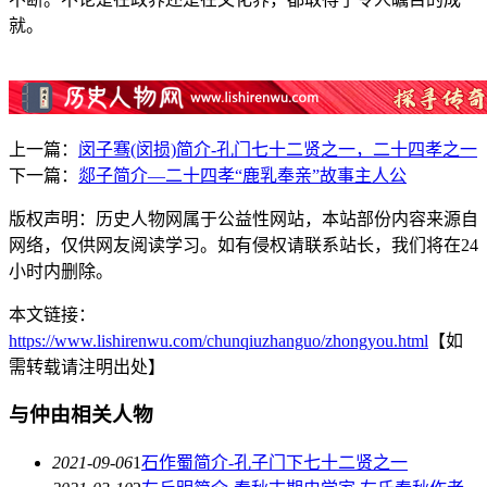
就。
上一篇：
闵子骞(闵损)简介-孔门七十二贤之一，二十四孝之一
下一篇：
郯子简介—二十四孝“鹿乳奉亲”故事主人公
版权声明：历史人物网属于公益性网站，本站部份内容来源自
网络，仅供网友阅读学习。如有侵权请联系站长，我们将在24
小时内删除。
本文链接：
https://www.lishirenwu.com/chunqiuzhanguo/zhongyou.html
【如
需转载请注明出处】
与仲由相关人物
2021-09-06
1
石作蜀简介-孔子门下七十二贤之一