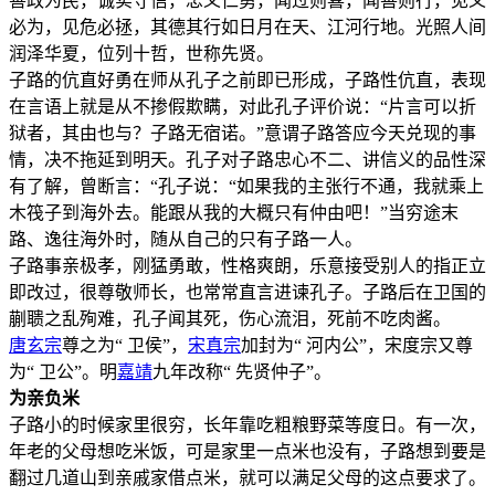
善政为民，诚实守信，忠义仁勇，闻过则喜，闻善则行，见义
必为，见危必拯，其德其行如日月在天、江河行地。光照人间
润泽华夏，位列十哲，世称先贤。
子路的伉直好勇在师从孔子之前即已形成，子路性伉直，表现
在言语上就是从不掺假欺瞒，对此孔子评价说：“片言可以折
狱者，其由也与？子路无宿诺。”意谓子路答应今天兑现的事
情，决不拖延到明天。孔子对子路忠心不二、讲信义的品性深
有了解，曾断言：“孔子说：“如果我的主张行不通，我就乘上
木筏子到海外去。能跟从我的大概只有仲由吧！”当穷途末
路、逸往海外时，随从自己的只有子路一人。
子路事亲极孝，刚猛勇敢，性格爽朗，乐意接受别人的指正立
即改过，很尊敬师长，也常常直言进谏孔子。子路后在卫国的
蒯聩之乱殉难，孔子闻其死，伤心流泪，死前不吃肉酱。
唐玄宗
尊之为“ 卫侯”，
宋真宗
加封为“ 河内公”，宋度宗又尊
为“ 卫公”。明
嘉靖
九年改称“ 先贤仲子”。
为亲负米
子路小的时候家里很穷，长年靠吃粗粮野菜等度日。有一次，
年老的父母想吃米饭，可是家里一点米也没有，子路想到要是
翻过几道山到亲戚家借点米，就可以满足父母的这点要求了。