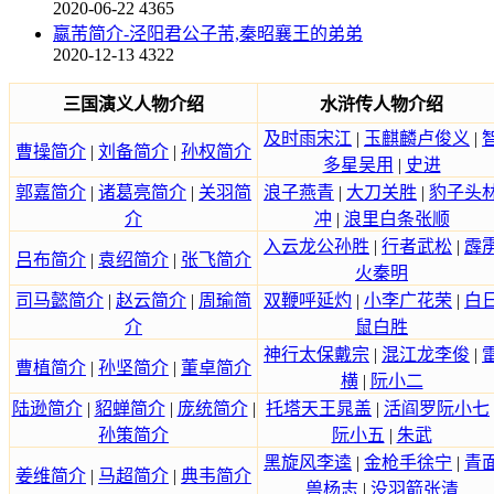
2020-06-22
4365
嬴芾简介-泾阳君公子芾,秦昭襄王的弟弟
2020-12-13
4322
三国演义人物介绍
水浒传人物介绍
及时雨宋江
|
玉麒麟卢俊义
|
曹操简介
|
刘备简介
|
孙权简介
多星吴用
|
史进
郭嘉简介
|
诸葛亮简介
|
关羽简
浪子燕青
|
大刀关胜
|
豹子头
介
冲
|
浪里白条张顺
入云龙公孙胜
|
行者武松
|
霹
吕布简介
|
袁绍简介
|
张飞简介
火秦明
司马懿简介
|
赵云简介
|
周瑜简
双鞭呼延灼
|
小李广花荣
|
白
介
鼠白胜
神行太保戴宗
|
混江龙李俊
|
曹植简介
|
孙坚简介
|
董卓简介
横
|
阮小二
陆逊简介
|
貂蝉简介
|
庞统简介
|
托塔天王晁盖
|
活阎罗阮小七
孙策简介
阮小五
|
朱武
黑旋风李逵
|
金枪手徐宁
|
青
姜维简介
|
马超简介
|
典韦简介
兽杨志
|
没羽箭张清