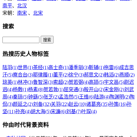
南平
、
北汉
宋朝：
南宋
、
北宋
搜索
热搜历史人物标签
陆羽(1)
世界(1)
茶经(1)
高士奇(1)
潘季驯(3)
靳辅(1)
拖雷(6)
成吉思
汗(5)
察合台(3)
耶律履(1)
董平(2)
徐宁(3)
郝思文(2)
韩滔(2)
燕顺(2)
琼英(1)
林冲(3)
鲁智深(3)
索超(2)
贺若弼(4)
高颎(5)
宇文邕(5)
尉迟
迥(4)
杨敷(1)
杨素(8)
贺若敦(1)
屈突通(3)
殷开山(2)
宋金刚(2)
刘武
周(4)
秦琼(5)
钟繇(5)
张芝(2)
孟浩然(5)
王维(6)
陆游(4)
陶渊明(2)
陶
侃(3)
颜延之(2)
刘备(32)
关羽(22)
赵云(10)
诸葛亮(35)
孙策(16)
孙
坚(11)
孙亮(4)
胡大海(5)
宋濂(6)
刘基(7)
叶琛(4)
仲由时代背景资料