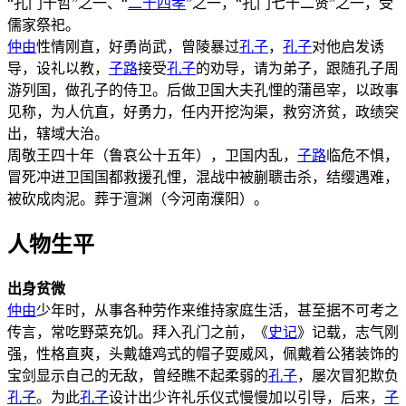
“孔门十哲”之一、“
二十四孝
”之一，“孔门七十二贤”之一，受
儒家祭祀。
仲由
性情刚直，好勇尚武，曾陵暴过
孔子
，
孔子
对他启发诱
导，设礼以教，
子路
接受
孔子
的劝导，请为弟子，跟随孔子周
游列国，做孔子的侍卫。后做卫国大夫孔悝的蒲邑宰，以政事
见称，为人伉直，好勇力，任内开挖沟渠，救穷济贫，政绩突
出，辖域大治。
周敬王四十年（鲁哀公十五年），卫国内乱，
子路
临危不惧，
冒死冲进卫国国都救援孔悝，混战中被蒯聩击杀，结缨遇难，
被砍成肉泥。葬于澶渊（今河南濮阳）。
人物生平
出身贫微
仲由
少年时，从事各种劳作来维持家庭生活，甚至据不可考之
传言，常吃野菜充饥。拜入孔门之前，《
史记
》记载，志气刚
强，性格直爽，头戴雄鸡式的帽子耍威风，佩戴着公猪装饰的
宝剑显示自己的无敌，曾经瞧不起柔弱的
孔子
，屡次冒犯欺负
孔子
。为此
孔子
设计出少许礼乐仪式慢慢加以引导，后来，
子