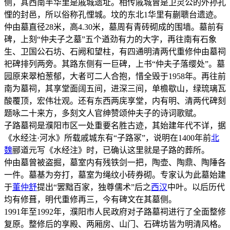
侧，其西南半华里是戚城遗址。相传戚城曾是卫灵公的外孙孔
悝的封邑，所以俗称孔悝城。坟的东北1华里有蒯聩台遗迹。
仲由墓直径28米，高4.30米，墓周有青砖砌成的围墙。墓前有
碑，上刻“仲夫子之墓”五个遒劲有力的大字，再往南有石象
生、卫国公石坊、石阙和望柱，有四通明清两代重修仲由墓祠
祀碑排列两旁。其路东侧有一巨碑，上书“仲夫子落缨处”。墓
园原来翠柏葱郁，大者可二人合抱，惜全毁于1958年。再往前
南为墓祠，其享堂面阔五间，进深三间，单檐歇山，绿琉璃瓦
酸覆顶，宏伟壮观。还有东西两庑享堂，内有明、清两代碑刻
题咏二十来方，多刻文人官绅赞颂仲夫子的诗词歌赋。
子路墓祠是濮阳市区一处重要名胜古迹，其始建年代不详，据
《水经注·河水》所载戚城东有“子路冢”，说明在1400年前
北
魏
郦道元写《水经注》时，已确认这里就是子路的葬所。
仲由墓曾被盗掘，墓室内有残铁剑一把，陶壶、陶鼎、陶陲各
一件。墓基为夯打，墓室为绳纹小砖券砌。专家认为此墓始建
于
董仲舒
提出“罢黜百家，独尊儒术”后之
西汉
中叶。以后历代
均有修葺，明代重修再三，今有碑文在其墓侧。
1991年至1992年，濮阳市人民政府对子路墓祠进行了全面整修
复原。整修后的享殿、两厢房、山门、石碑坊皆为明清风格。