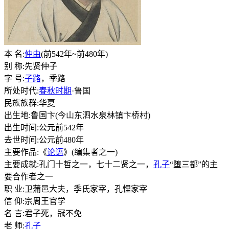
本 名:
仲由
(前542年~前480年)
别 称:先贤仲子
字 号:
子路
，季路
所处时代:
春秋时期
·鲁国
民族族群:华夏
出生地:鲁国卞(今山东泗水泉林镇卞桥村)
出生时间:公元前542年
去世时间:公元前480年
主要作品:《
论语
》(编集者之一)
主要成就:孔门十哲之一，七十二贤之一，
孔子
“堕三都”的主
要合作者之一
职 业:卫蒲邑大夫，季氏家宰，孔悝家宰
信 仰:宗周王官学
名 言:君子死，冠不免
老 师:
孔子