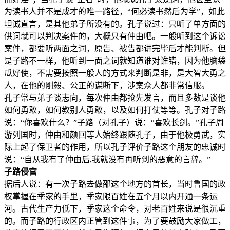
为读书人并不是成才的唯一路径，“何必读书然后为学”，如此
坦诚直言，是其他弟子所没有的。孔子说过：只听了单方面的
供词就可以判决案件的，大概只有仲由吧。一般听到这个诉讼
案件，都要听两面之词，原告、被告都讲完毕后才能判断。但
是子路不一样，他听到一面之词就知道谁对谁错，因为他脑袋
瓜好使，不需要按照一般人的方式来判断是非，是大智大勇之
人，在他的刚毅、公正的谋断下，涉案众人都非常信服。
孔子常与弟子谈志向，每次仲由都抢先发言，而且多数是谈他
如何勇敢，如何教别人勇敢，以及如何打仗等等。孔子对子路
说：“你喜欢什么？”子路（对孔子）说：“喜欢长剑。”孔子周
游列国时，仲由和颜回等人始终跟随孔子，由于他极勇武，实
际上起了保卫者的作用，所以孔子评价子路这个朋友的忠诚时
说：“自从我有了仲由后,我就没有再听到的恶意的言辞。”
子路侵官
据后人说：有一次子路去做邵这个地方的首长，当时鲁国的政
权掌握在季家的手里，季家限百姓在五个月以内开通一条运
河。古代生产力低下，季家这个命令，对老百姓来说是很沉重
的。而子路的行政区内正管到这件事，为了要鼓励大家做工，