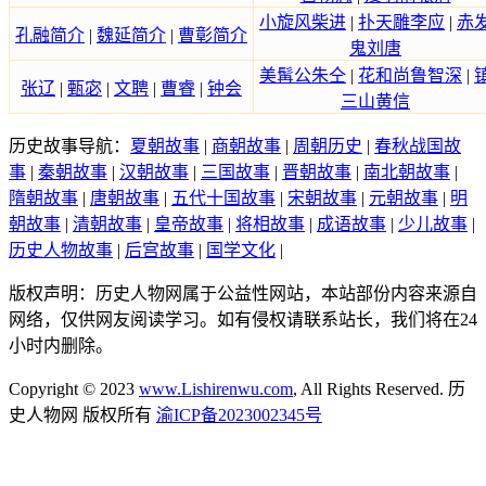
小旋风柴进
|
扑天雕李应
|
赤
孔融简介
|
魏延简介
|
曹彰简介
鬼刘唐
美髯公朱仝
|
花和尚鲁智深
|
张辽
|
甄宓
|
文聘
|
曹睿
|
钟会
三山黄信
历史故事导航：
夏朝故事
|
商朝故事
|
周朝历史
|
春秋战国故
事
|
秦朝故事
|
汉朝故事
|
三国故事
|
晋朝故事
|
南北朝故事
|
隋朝故事
|
唐朝故事
|
五代十国故事
|
宋朝故事
|
元朝故事
|
明
朝故事
|
清朝故事
|
皇帝故事
|
将相故事
|
成语故事
|
少儿故事
|
历史人物故事
|
后宫故事
|
国学文化
|
版权声明：历史人物网属于公益性网站，本站部份内容来源自
网络，仅供网友阅读学习。如有侵权请联系站长，我们将在24
小时内删除。
Copyright © 2023
www.Lishirenwu.com
, All Rights Reserved. 历
史人物网 版权所有
渝ICP备2023002345号