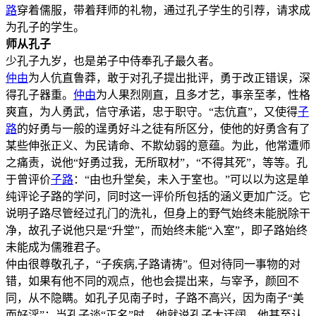
路
穿着儒服，带着拜师的礼物，通过孔子学生的引荐，请求成
为孔子的学生。
师从孔子
少孔子九岁，也是弟子中侍奉孔子最久者。
仲由
为人伉直鲁莽，敢于对孔子提出批评，勇于改正错误，深
得孔子器重。
仲由
为人果烈刚直，且多才艺，事亲至孝，性格
爽直，为人勇武，信守承诺，忠于职守。“志伉直”，又使得
子
路
的好勇与一般的逞勇好斗之徒有所区分，使他的好勇含有了
某些伸张正义、为民请命、不欺幼弱的意蕴。为此，他常遭师
之痛责，说他“好勇过我，无所取材”，“不得其死”，等等。孔
于曾评价
子路
：“由也升堂矣，未入于室也。”可以以为这是单
纯评论子路的学问，同时这一评价所包括的涵义更加广泛。它
说明子路尽管经过孔门的洗礼，但身上的野气始终未能脱除干
净，故孔子说他只是“升堂”，而始终未能“入室”，即子路始终
未能成为儒雅君子。
仲由很尊敬孔子，“子疾病,子路请祷”。但对待同一事物的对
错，如果有他不同的观点，他也会提出来，与宰予，颜回不
同，从不隐瞒。如孔子见南子时，子路不高兴，因为南子“美
而好淫”；当孔子谈“正名”时，他就说孔子太迂阔，他甚至认