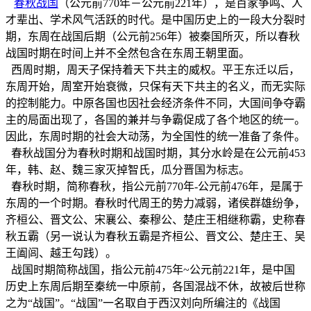
春秋战国
（公元前770年－公元前221年），是百家争鸣、人
才辈出、学术风气活跃的时代。是中国历史上的一段大分裂时
期，东周在战国后期（公元前256年）被秦国所灭，所以春秋
战国时期在时间上并不全然包含在东周王朝里面。
西周时期，周天子保持着天下共主的威权。平王东迁以后，
东周开始，周室开始衰微，只保有天下共主的名义，而无实际
的控制能力。中原各国也因社会经济条件不同，大国间争夺霸
主的局面出现了，各国的兼并与争霸促成了各个地区的统一。
因此，东周时期的社会大动荡，为全国性的统一准备了条件。
春秋战国分为春秋时期和战国时期，其分水岭是在公元前453
年，韩、赵、魏三家灭掉智氏，瓜分晋国为标志。
春秋时期，简称春秋，指公元前770年-公元前476年，是属于
东周的一个时期。春秋时代周王的势力减弱，诸侯群雄纷争，
齐桓公、晋文公、宋襄公、秦穆公、楚庄王相继称霸，史称春
秋五霸（另一说认为春秋五霸是齐桓公、晋文公、楚庄王、吴
王阖闾、越王勾践）。
战国时期简称战国，指公元前475年~公元前221年，是中国
历史上东周后期至秦统一中原前，各国混战不休，故被后世称
之为“战国”。“战国”一名取自于西汉刘向所编注的《战国