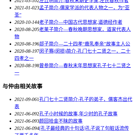
2021-03-10
2
左丘明简介-春秋末期史学家,左氏春秋作者
2021-01-02
3
孟子简介-儒家学派的代表人物之一，为“亚
圣”
2020-10-14
4
老子简介—中国古代思想家,道德经作者
2020-08-20
5
老莱子简介—春秋晚期思想家，道家代表人
物
2020-08-19
6
郯子简介—二十四孝“鹿乳奉亲”故事主人公
2020-08-19
7
闵子骞(闵损)简介-孔门七十二贤之一，二十
四孝之一
2020-08-19
8
曾参简介—春秋末年思想家孔子七十二贤之
一
与仲由相关故事
2021-09-06
1
孔门七十二贤简介-孔子的弟子，儒客杰出代
表
2021-06-09
2
孔子小时候的故事,年少时的孔子故事
2021-06-09
3
颜回拾金不昧的故事
2021-06-09
4
[孔子最经典的十句话]孔子说了句脏话流传