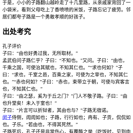
于是，小小的子路翻山越岭走了十几里路，从亲戚家背回了一
小袋米，看到父母吃上了香喷喷的米饭，子路忘记了疲劳。邻
居们都夸子路是一个勇敢孝顺的好孩子。
出处考究
孔子评价
子曰：“由也好勇过我，无所取材。”
孟武伯问子路仁乎？子曰：“不知也。”又问。子曰：“由也，
千乘之国，可使治其赋也，不知其仁也。”“求也何如？”子
曰：“求也，千室之邑，百乘之家，可使为之宰也，不知其仁
也。”“赤也何如？”子曰：“赤也，束带立于朝，可使与宾客言
也，不知其仁也。”
子曰：“由之瑟，奚为于丘之门？”门人不敬子路。子曰：“由
也升堂矣！未入于室也！”
子曰：“片言可以折狱者，其由也与？”子路无宿诺。
闵子
侍侧，訚訚如也；子路，行行如也；冉有、子贡，侃侃如
也。子乐。“若由也，不得其死然。”
子路死后，孔子还是非常伤心，有覆醢之举（吃饭时，见到肉