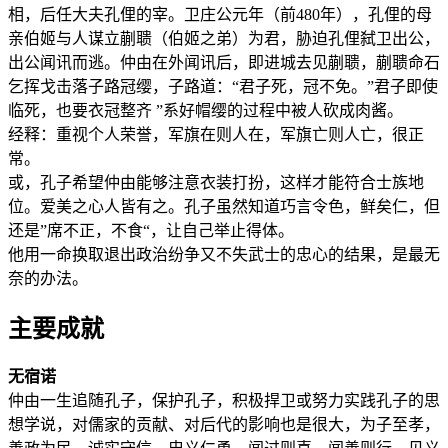
相，后任大夫孔俚的宰。卫庄公元年（前480年），孔俚的母
亲伯姬与人谋立蒯聩（伯姬之弟）为君，胁迫孔俚弑卫出公，
出公闻讯而逃。仲由在外闻讯后，即进城去见蒯聩，蒯聩命石
乞挥戈击落子路冠缨，子路道：“君子死，冠不免。”君子即使
临死，也要衣冠整齐 ”系好帽缨的过程中被人砍成肉酱。
经释：重视个人荣誉，军旗在则人在，军旗亡则人亡，很正
常。
或，孔子希望仲由能够注意衣装打扮，这样才能符合士族地
位。爱美之心人皆有之。孔子虽然知道巧言令色，鲜矣仁，但
还是”席不正，不食“，让自己举止得体。
他用一命换取退出政治纷争又不失武士的忠心的结果，是最无
奈的办法。
主要成就
无宿诺
仲由一生追随孔子，保护孔子，积极捍卫或努力实践孔子的思
想学说，对儒家的贡献、对后代的影响也是很大，为子至孝，