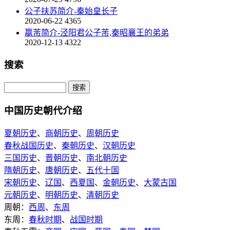
公子扶苏简介-秦始皇长子
2020-06-22
4365
嬴芾简介-泾阳君公子芾,秦昭襄王的弟弟
2020-12-13
4322
搜索
中国历史朝代介绍
夏朝历史
、
商朝历史
、
周朝历史
春秋战国历史
、
秦朝历史
、
汉朝历史
三国历史
、
晋朝历史
、
南北朝历史
隋朝历史
、
唐朝历史
、
五代十国
宋朝历史
、
辽国
、
西夏国
、
金朝历史
、
大蒙古国
元朝历史
、
明朝历史
、
清朝历史
周朝：
西周
、
东周
东周：
春秋时期
、
战国时期