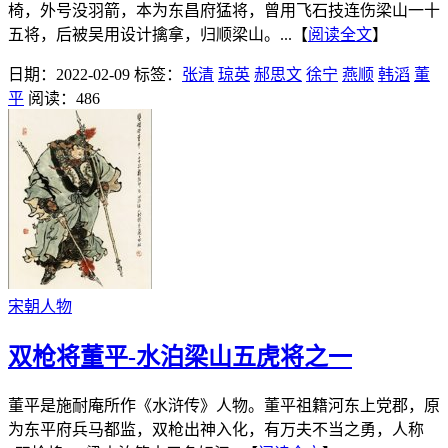
椅，外号没羽箭，本为东昌府猛将，曾用飞石技连伤梁山一十
五将，后被吴用设计擒拿，归顺梁山。...【
阅读全文
】
日期：2022-02-09
标签：
张清
琼英
郝思文
徐宁
燕顺
韩滔
董
平
阅读：486
宋朝人物
双枪将董平-水泊梁山五虎将之一
董平是施耐庵所作《水浒传》人物。董平祖籍河东上党郡，原
为东平府兵马都监，双枪出神入化，有万夫不当之勇，人称