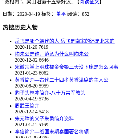
“双枪将”。梁山泊第十五条好汉...【
阅读全文
】
日期：2020-04-19
标签：
董平
阅读：852
热搜历史人物
岳飞是哪个朝代的人 岳飞是南宋的还是北宋的
2020-11-20
7619
陶朱公是谁，范蠡为什么叫陶朱公
2020-12-02
6646
宋徽宗掌上明珠福金帝姬三天没下床是怎么回事
2021-01-23
6062
黄香简介—古代二十四孝黄香温席的主人公
2020-08-20
5959
豹子头林冲简介-八十万禁军教头
2020-04-19
5736
周武王简介
2020-12-14
5418
朱元璋的义子朱勇简介资料
2021-01-11
5169
李信简介—战国末期秦国著名将领
2020-07-29
4796