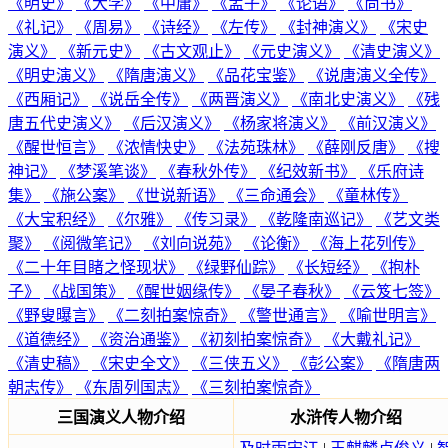
《明史》
《大学》
《中庸》
《孟子》
《论语》
《尚书》
《礼记》
《周易》
《诗经》
《左传》
《封神演义》
《宋史
演义》
《新元史》
《古文观止》
《元史演义》
《清史演义》
《明史演义》
《隋唐演义》
《品花宝鉴》
《说唐演义全传》
《西厢记》
《说岳全传》
《两晋演义》
《南北史演义》
《残
唐五代史演义》
《后汉演义》
《杨家将演义》
《前汉演义》
《醒世恒言》
《浓情快史》
《法苑珠林》
《薛刚反唐》
《搜
神记》
《梦溪笔谈》
《春秋外传》
《纪效新书》
《乐府诗
集》
《施公案》
《世说新语》
《三命通会》
《童林传》
《大宝积经》
《尔雅》
《传习录》
《乾隆南巡记》
《艺文类
聚》
《阅微笔记》
《刘向说苑》
《论衡》
《海上花列传》
《二十年目睹之怪现状》
《绿野仙踪》
《长短经》
《抱朴
子》
《战国策》
《醒世姻缘传》
《晏子春秋》
《云笈七签》
《野叟曝言》
《二刻拍案惊奇》
《警世通言》
《喻世明言》
《道德经》
《资治通鉴》
《初刻拍案惊奇》
《大戴礼记》
《清史稿》
《宋史全文》
《三侠五义》
《彭公案》
《隋唐两
朝志传》
《东周列国志》
《三刻拍案惊奇》
三国演义人物介绍
水浒传人物介绍