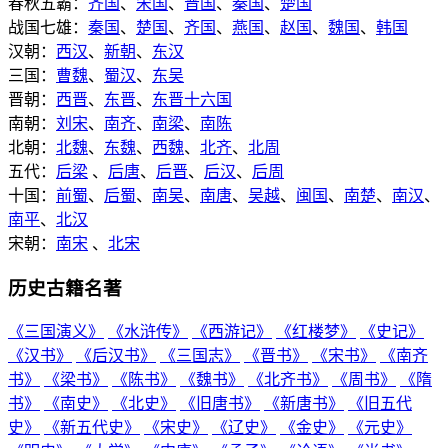
春秋五霸：
齐国
、
宋国
、
晋国
、
秦国
、
楚国
战国七雄：
秦国
、
楚国
、
齐国
、
燕国
、
赵国
、
魏国
、
韩国
汉朝：
西汉
、
新朝
、
东汉
三国：
曹魏
、
蜀汉
、
东吴
晋朝：
西晋
、
东晋
、
东晋十六国
南朝：
刘宋
、
南齐
、
南梁
、
南陈
北朝：
北魏
、
东魏
、
西魏
、
北齐
、
北周
五代：
后梁
、
后唐
、
后晋
、
后汉
、
后周
十国：
前蜀
、
后蜀
、
南吴
、
南唐
、
吴越
、
闽国
、
南楚
、
南汉
、
南平
、
北汉
宋朝：
南宋
、
北宋
历史古籍名著
《三国演义》
《水浒传》
《西游记》
《红楼梦》
《史记》
《汉书》
《后汉书》
《三国志》
《晋书》
《宋书》
《南齐
书》
《梁书》
《陈书》
《魏书》
《北齐书》
《周书》
《隋
书》
《南史》
《北史》
《旧唐书》
《新唐书》
《旧五代
史》
《新五代史》
《宋史》
《辽史》
《金史》
《元史》