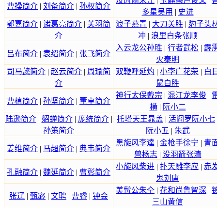
及时雨宋江
|
玉麒麟卢俊义
|
曹操简介
|
刘备简介
|
孙权简介
多星吴用
|
史进
郭嘉简介
|
诸葛亮简介
|
关羽简
浪子燕青
|
大刀关胜
|
豹子头
介
冲
|
浪里白条张顺
入云龙公孙胜
|
行者武松
|
霹
吕布简介
|
袁绍简介
|
张飞简介
火秦明
司马懿简介
|
赵云简介
|
周瑜简
双鞭呼延灼
|
小李广花荣
|
白
介
鼠白胜
神行太保戴宗
|
混江龙李俊
|
曹植简介
|
孙坚简介
|
董卓简介
横
|
阮小二
陆逊简介
|
貂蝉简介
|
庞统简介
|
托塔天王晁盖
|
活阎罗阮小七
孙策简介
阮小五
|
朱武
黑旋风李逵
|
金枪手徐宁
|
青
姜维简介
|
马超简介
|
典韦简介
兽杨志
|
没羽箭张清
小旋风柴进
|
扑天雕李应
|
赤
孔融简介
|
魏延简介
|
曹彰简介
鬼刘唐
美髯公朱仝
|
花和尚鲁智深
|
张辽
|
甄宓
|
文聘
|
曹睿
|
钟会
三山黄信