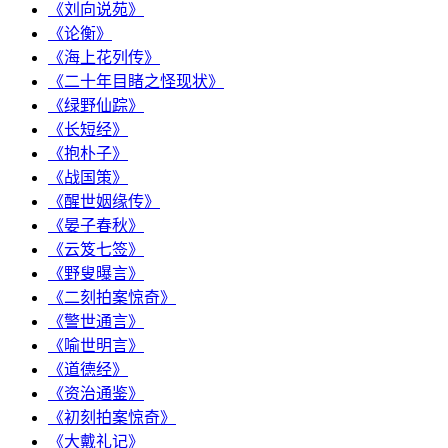
《刘向说苑》
《论衡》
《海上花列传》
《二十年目睹之怪现状》
《绿野仙踪》
《长短经》
《抱朴子》
《战国策》
《醒世姻缘传》
《晏子春秋》
《云笈七签》
《野叟曝言》
《二刻拍案惊奇》
《警世通言》
《喻世明言》
《道德经》
《资治通鉴》
《初刻拍案惊奇》
《大戴礼记》