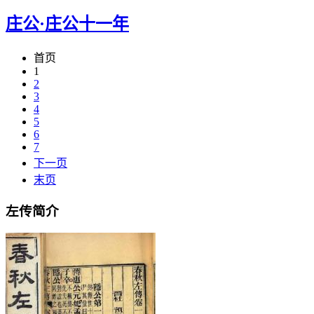
庄公·庄公十一年
首页
1
2
3
4
5
6
7
下一页
末页
左传简介