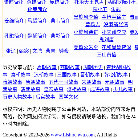
陆逊简介
|
貂蝉简介
|
庞统简介
|
托塔天王晁盖
|
活阎罗阮小七
孙策简介
阮小五
|
朱武
黑旋风李逵
|
金枪手徐宁
|
青
姜维简介
|
马超简介
|
典韦简介
兽杨志
|
没羽箭张清
小旋风柴进
|
扑天雕李应
|
赤
孔融简介
|
魏延简介
|
曹彰简介
鬼刘唐
美髯公朱仝
|
花和尚鲁智深
|
张辽
|
甄宓
|
文聘
|
曹睿
|
钟会
三山黄信
历史故事导航：
夏朝故事
|
商朝故事
|
周朝历史
|
春秋战国故
事
|
秦朝故事
|
汉朝故事
|
三国故事
|
晋朝故事
|
南北朝故事
|
隋朝故事
|
唐朝故事
|
五代十国故事
|
宋朝故事
|
元朝故事
|
明
朝故事
|
清朝故事
|
皇帝故事
|
将相故事
|
成语故事
|
少儿故事
|
历史人物故事
|
后宫故事
|
国学文化
|
版权声明：历史人物网属于公益性网站，本站部份内容来源自
网络，仅供网友阅读学习。如有侵权请联系站长，我们将在24
小时内删除。
Copyright © 2023-2026
www.Lishirenwu.com
, All Rights