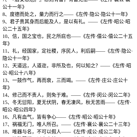
公十一年》
8、度德而处之，量力而行之——《左传·隐公·隐公十一年》
9、君子贵其身而后能及人，是以有礼。——《左传·昭公·昭
公二十五年》
10、信，国之宝也，民之所庇也——《左传·僖公·僖公二十五
年》
11、礼，经国家，定社稷，序民人，利后嗣——《左传·隐公·
隐公十一年》
12、天道远，人道迩，非所及也，何以知之？——《左传·昭
公·昭公十八年》
13、一鼓作气，再而衰，三而竭。——《左传·庄公·庄公十
年》
14、修己而不责人，则免于难。——《左传·闵公·闵公二年》
15、冬无愆阳，夏无伏阴，春无凄风，秋无苦雨——《左传·
昭公·昭公四年》
16、凡有血气，皆有争心——《左传·昭公·昭公十年》
17、祸福无门，唯人所召。——《左传·襄公·襄公二十三年》
18、唯器与名，不可以假人——《左传·成公·成公二年》