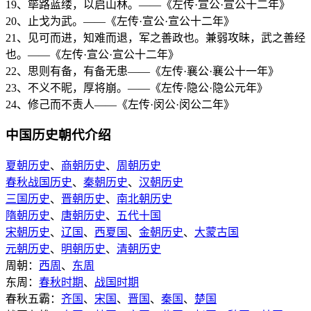
19、筚路蓝缕，以启山林。——《左传·宣公·宣公十二年》
20、止戈为武。——《左传·宣公·宣公十二年》
21、见可而进，知难而退，军之善政也。兼弱攻昧，武之善经
也。——《左传·宣公·宣公十二年》
22、思则有备，有备无患——《左传·襄公·襄公十一年》
23、不义不昵，厚将崩。——《左传·隐公·隐公元年》
24、修己而不责人——《左传·闵公·闵公二年》
中国历史朝代介绍
夏朝历史
、
商朝历史
、
周朝历史
春秋战国历史
、
秦朝历史
、
汉朝历史
三国历史
、
晋朝历史
、
南北朝历史
隋朝历史
、
唐朝历史
、
五代十国
宋朝历史
、
辽国
、
西夏国
、
金朝历史
、
大蒙古国
元朝历史
、
明朝历史
、
清朝历史
周朝：
西周
、
东周
东周：
春秋时期
、
战国时期
春秋五霸：
齐国
、
宋国
、
晋国
、
秦国
、
楚国