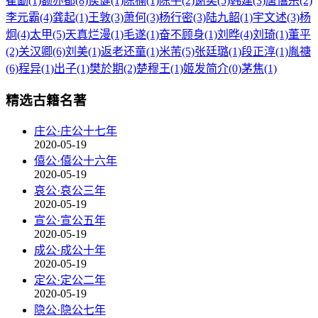
崔勔(1)
额亦都(8)
侯健(1)
陈楠(1)
陈平(2)
谢奕(5)
韩建(3)
唐僖宗(2)
李元霸(4)
龚起(1)
王敦(3)
萧何(3)
杨行密(3)
陆九韶(1)
宇文述(3)
杨
炯(4)
太甲(5)
天真烂漫(1)
毛遂(1)
奋不顾身(1)
刘晔(4)
刘琦(1)
董平
(2)
关汉卿(6)
刘美(1)
返老还童(1)
米芾(5)
张廷璐(1)
段正淳(1)
胤禟
(6)
程异(1)
出子(1)
樊於期(2)
楚穆王(1)
姬发简介(0)
茅焦(1)
精选古籍名著
庄公·庄公十七年
2020-05-19
僖公·僖公十六年
2020-05-19
哀公·哀公三年
2020-05-19
宣公·宣公五年
2020-05-19
成公·成公十年
2020-05-19
定公·定公二年
2020-05-19
隐公·隐公七年