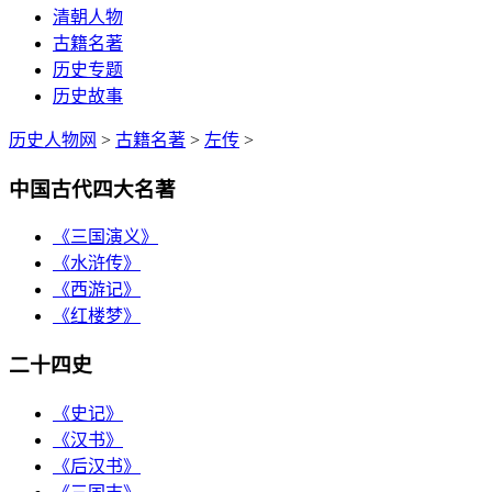
清朝人物
古籍名著
历史专题
历史故事
历史人物网
>
古籍名著
>
左传
>
中国古代四大名著
《三国演义》
《水浒传》
《西游记》
《红楼梦》
二十四史
《史记》
《汉书》
《后汉书》