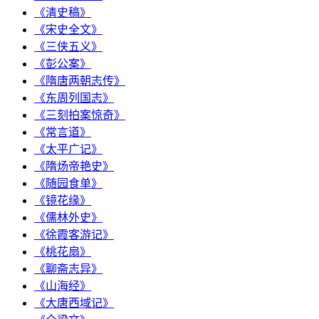
《清史稿》
《宋史全文》
《三侠五义》
《彭公案》
《隋唐两朝志传》
《东周列国志》
《三刻拍案惊奇》
《常言道》
《太平广记》
《隋炀帝艳史》
《随园食单》
《镜花缘》
《儒林外史》
《徐霞客游记》
《桃花扇》
《聊斋志异》
《山海经》
《大唐西域记》