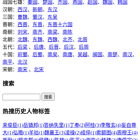
战国七雄：
秦国
、
楚国
、
齐国
、
燕国
、
赵国
、
魏国
、
韩国
汉朝：
西汉
、
新朝
、
东汉
三国：
曹魏
、
蜀汉
、
东吴
晋朝：
西晋
、
东晋
、
东晋十六国
南朝：
刘宋
、
南齐
、
南梁
、
南陈
北朝：
北魏
、
东魏
、
西魏
、
北齐
、
北周
五代：
后梁
、
后唐
、
后晋
、
后汉
、
后周
十国：
前蜀
、
后蜀
、
南吴
、
南唐
、
吴越
、
闽国
、
南楚
、
南汉
、
南平
、
北汉
宋朝：
南宋
、
北宋
搜索
热搜历史人物标签
来俊臣(1)
岳镇邦(1)
答纳失里(1)
丁奉(2)
阿桂(3)
李敬玄(4)
妄自尊
大(1)
弘曕(1)
羊祜(1)
魏襄王(3)
凌操(2)
成倅(1)
索额图(4)
周穆王(4)