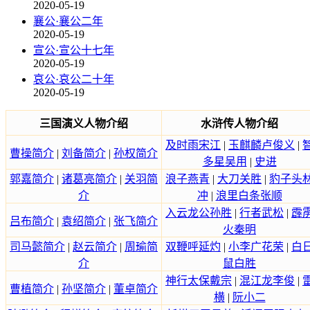
2020-05-19
襄公·襄公二年
2020-05-19
宣公·宣公十七年
2020-05-19
哀公·哀公二十年
2020-05-19
三国演义人物介绍
水浒传人物介绍
及时雨宋江
|
玉麒麟卢俊义
|
曹操简介
|
刘备简介
|
孙权简介
多星吴用
|
史进
郭嘉简介
|
诸葛亮简介
|
关羽简
浪子燕青
|
大刀关胜
|
豹子头
介
冲
|
浪里白条张顺
入云龙公孙胜
|
行者武松
|
霹
吕布简介
|
袁绍简介
|
张飞简介
火秦明
司马懿简介
|
赵云简介
|
周瑜简
双鞭呼延灼
|
小李广花荣
|
白
介
鼠白胜
神行太保戴宗
|
混江龙李俊
|
曹植简介
|
孙坚简介
|
董卓简介
横
|
阮小二