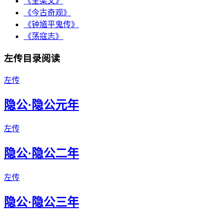
《全梁文》
《今古奇观》
《钟馗平鬼传》
《荡寇志》
左传目录阅读
左传
隐公·隐公元年
左传
隐公·隐公二年
左传
隐公·隐公三年