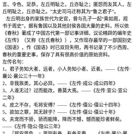
言、令色、足恭，左丘明耻之，丘亦耻之；匿怨而友其人，左
丘明耻之，丘亦耻之。”太史司马迁称其为“鲁之君子”。
左丘明出身的家族世代为史官，曾与孔子一起“乘如周，观
书于周史”，据有鲁国以及其他封侯各国大量的史料，所以依
《春秋》著成了中国古代第一部记事详细、议论精辟的编年史
《左传》（又称《左氏春秋》），又作现存最早的一部国别史
《国语》，作《国语》时已双目失明，两书记录了不少西周、
春秋的重要史事，保存了具有很高价值的原始资料。
左传名句：
1、君子务知大者、远者，小人务知小者、近者。——《左传·
襄公·襄公三十一年》
2、非我族类，其心必异。——《左传·成公·成公四年》
3、人谁无过？过而能改，善莫大焉。——《左传·宣公·宣公
二年》
4、皮之不存，毛将安傅？——《左传·僖公·僖公十四年》
5、欲加之罪，其无辞乎？——《左传·僖公·僖公十年》
6、夫宠而不骄，骄而能降，降而不憾，憾而能珍者鲜矣。
——《左传·隐公·隐公三年》
7、『居安思危。』思则有备，有备无患——《左传·襄公·襄