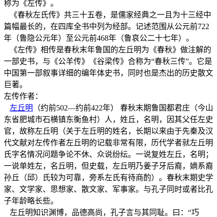
称为《左传》。
《春秋左氏传》共三十五卷，是儒家经典之一且为十三经中
篇幅最长的，在四库全书中列为经部。记述范围从公元前722
年（鲁隐公元年）至公元前468年（鲁哀公二十七年）。
《左传》相传是春秋末年鲁国的左丘明为《春秋》做注解的
一部史书，与《公羊传》《谷梁传》合称为“春秋三传”。它是
中国第一部叙事详细的编年体史书，同时也是杰出的历史散文
巨著。
左传作者：
左丘明
（约前502—约前422年） 春秋末期鲁国都君庄（今山
东省肥城市石横镇东衡鱼村）人，姓丘，名明，因其父任左史
官，故称左丘明（关于左丘明的姓名，长期以来由于先秦及汉
代文献对左传作者左丘明的记载非常有限，历代学者就左丘明
氏字名情况问题争论不休、众说纷纭。一说复姓左丘，名明；
一说单姓左，名丘明，但史载，左丘明乃姜子牙后裔，嫡系裔
孙丘（邱）氏较为可靠，旁系左氏有待商酌）。春秋末期史学
家、文学家、思想家、散文家、军事家。与孔子同时或者比孔
子年龄略长些。
左丘明知识渊博，品德高尚，孔子言与其同耻。曰：“巧