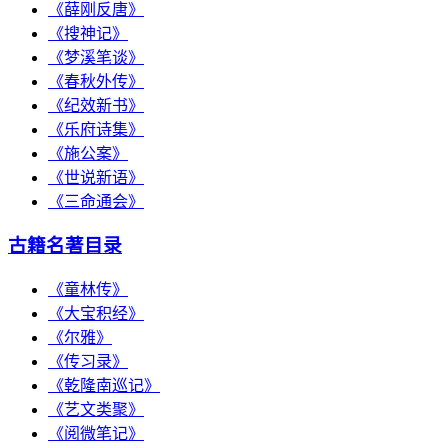
《薛刚反唐》
《搜神记》
《梦溪笔谈》
《春秋外传》
《纪效新书》
《乐府诗集》
《施公案》
《世说新语》
《三命通会》
古籍名著目录
《童林传》
《大宝积经》
《尔雅》
《传习录》
《乾隆南巡记》
《艺文类聚》
《阅微笔记》