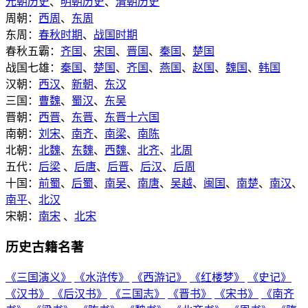
元朝历史
、
明朝历史
、
清朝历史
周朝：
西周
、
东周
东周：
春秋时期
、
战国时期
春秋五霸：
齐国
、
宋国
、
晋国
、
秦国
、
楚国
战国七雄：
秦国
、
楚国
、
齐国
、
燕国
、
赵国
、
魏国
、
韩国
汉朝：
西汉
、
新朝
、
东汉
三国：
曹魏
、
蜀汉
、
东吴
晋朝：
西晋
、
东晋
、
东晋十六国
南朝：
刘宋
、
南齐
、
南梁
、
南陈
北朝：
北魏
、
东魏
、
西魏
、
北齐
、
北周
五代：
后梁
、
后唐
、
后晋
、
后汉
、
后周
十国：
前蜀
、
后蜀
、
南吴
、
南唐
、
吴越
、
闽国
、
南楚
、
南汉
、
南平
、
北汉
宋朝：
南宋
、
北宋
历史古籍名著
《三国演义》
《水浒传》
《西游记》
《红楼梦》
《史记》
《汉书》
《后汉书》
《三国志》
《晋书》
《宋书》
《南齐