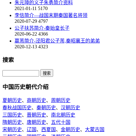
朱元璋的义子朱勇简介资料
2021-01-11
5170
李信简介—战国末期秦国著名将领
2020-07-29
4797
公子扶苏简介-秦始皇长子
2020-06-22
4366
嬴芾简介-泾阳君公子芾,秦昭襄王的弟弟
2020-12-13
4323
搜索
中国历史朝代介绍
夏朝历史
、
商朝历史
、
周朝历史
春秋战国历史
、
秦朝历史
、
汉朝历史
三国历史
、
晋朝历史
、
南北朝历史
隋朝历史
、
唐朝历史
、
五代十国
宋朝历史
、
辽国
、
西夏国
、
金朝历史
、
大蒙古国