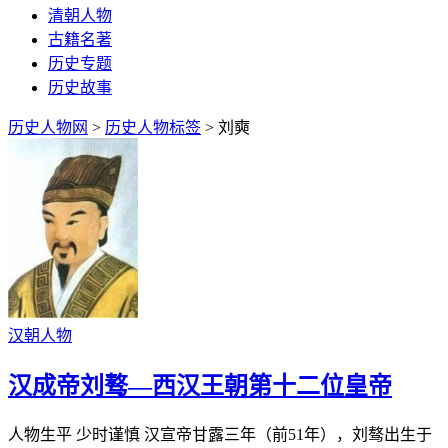
清朝人物
古籍名著
历史专题
历史故事
历史人物网
>
历史人物标签
> 刘奭
汉朝人物
汉成帝刘骜—西汉王朝第十二位皇帝
人物生平 少时谨慎 汉宣帝甘露三年（前51年），刘骜出生于