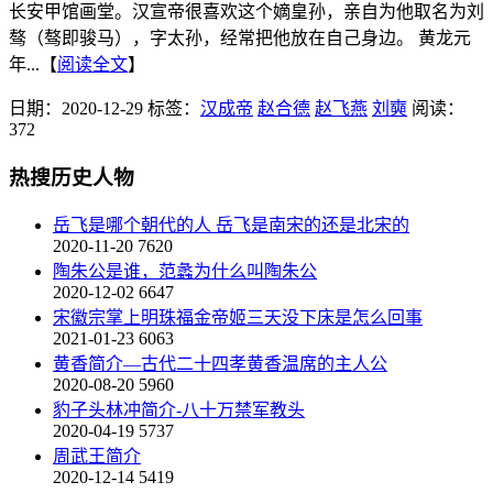
长安甲馆画堂。汉宣帝很喜欢这个嫡皇孙，亲自为他取名为刘
骜（骜即骏马），字太孙，经常把他放在自己身边。 黄龙元
年...【
阅读全文
】
日期：2020-12-29
标签：
汉成帝
赵合德
赵飞燕
刘奭
阅读：
372
热搜历史人物
岳飞是哪个朝代的人 岳飞是南宋的还是北宋的
2020-11-20
7620
陶朱公是谁，范蠡为什么叫陶朱公
2020-12-02
6647
宋徽宗掌上明珠福金帝姬三天没下床是怎么回事
2021-01-23
6063
黄香简介—古代二十四孝黄香温席的主人公
2020-08-20
5960
豹子头林冲简介-八十万禁军教头
2020-04-19
5737
周武王简介
2020-12-14
5419