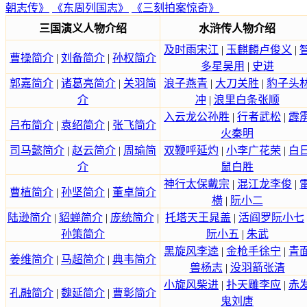
朝志传》
《东周列国志》
《三刻拍案惊奇》
三国演义人物介绍
水浒传人物介绍
及时雨宋江
|
玉麒麟卢俊义
|
曹操简介
|
刘备简介
|
孙权简介
多星吴用
|
史进
郭嘉简介
|
诸葛亮简介
|
关羽简
浪子燕青
|
大刀关胜
|
豹子头
介
冲
|
浪里白条张顺
入云龙公孙胜
|
行者武松
|
霹
吕布简介
|
袁绍简介
|
张飞简介
火秦明
司马懿简介
|
赵云简介
|
周瑜简
双鞭呼延灼
|
小李广花荣
|
白
介
鼠白胜
神行太保戴宗
|
混江龙李俊
|
曹植简介
|
孙坚简介
|
董卓简介
横
|
阮小二
陆逊简介
|
貂蝉简介
|
庞统简介
|
托塔天王晁盖
|
活阎罗阮小七
孙策简介
阮小五
|
朱武
黑旋风李逵
|
金枪手徐宁
|
青
姜维简介
|
马超简介
|
典韦简介
兽杨志
|
没羽箭张清
小旋风柴进
|
扑天雕李应
|
赤
孔融简介
|
魏延简介
|
曹彰简介
鬼刘唐