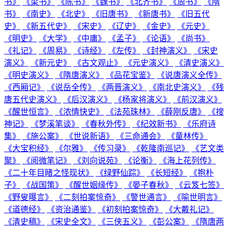
书》
《梁书》
《陈书》
《魏书》
《北齐书》
《周书》
《隋
书》
《南史》
《北史》
《旧唐书》
《新唐书》
《旧五代
史》
《新五代史》
《宋史》
《辽史》
《金史》
《元史》
《明史》
《大学》
《中庸》
《孟子》
《论语》
《尚书》
《礼记》
《周易》
《诗经》
《左传》
《封神演义》
《宋史
演义》
《新元史》
《古文观止》
《元史演义》
《清史演义》
《明史演义》
《隋唐演义》
《品花宝鉴》
《说唐演义全传》
《西厢记》
《说岳全传》
《两晋演义》
《南北史演义》
《残
唐五代史演义》
《后汉演义》
《杨家将演义》
《前汉演义》
《醒世恒言》
《浓情快史》
《法苑珠林》
《薛刚反唐》
《搜
神记》
《梦溪笔谈》
《春秋外传》
《纪效新书》
《乐府诗
集》
《施公案》
《世说新语》
《三命通会》
《童林传》
《大宝积经》
《尔雅》
《传习录》
《乾隆南巡记》
《艺文类
聚》
《阅微笔记》
《刘向说苑》
《论衡》
《海上花列传》
《二十年目睹之怪现状》
《绿野仙踪》
《长短经》
《抱朴
子》
《战国策》
《醒世姻缘传》
《晏子春秋》
《云笈七签》
《野叟曝言》
《二刻拍案惊奇》
《警世通言》
《喻世明言》
《道德经》
《资治通鉴》
《初刻拍案惊奇》
《大戴礼记》
《清史稿》
《宋史全文》
《三侠五义》
《彭公案》
《隋唐两