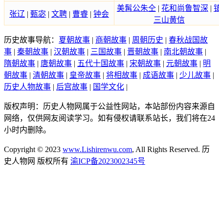
美髯公朱仝
|
花和尚鲁智深
|
张辽
|
甄宓
|
文聘
|
曹睿
|
钟会
三山黄信
历史故事导航：
夏朝故事
|
商朝故事
|
周朝历史
|
春秋战国故
事
|
秦朝故事
|
汉朝故事
|
三国故事
|
晋朝故事
|
南北朝故事
|
隋朝故事
|
唐朝故事
|
五代十国故事
|
宋朝故事
|
元朝故事
|
明
朝故事
|
清朝故事
|
皇帝故事
|
将相故事
|
成语故事
|
少儿故事
|
历史人物故事
|
后宫故事
|
国学文化
|
版权声明：历史人物网属于公益性网站，本站部份内容来源自
网络，仅供网友阅读学习。如有侵权请联系站长，我们将在24
小时内删除。
Copyright © 2023
www.Lishirenwu.com
, All Rights Reserved. 历
史人物网 版权所有
渝ICP备2023002345号