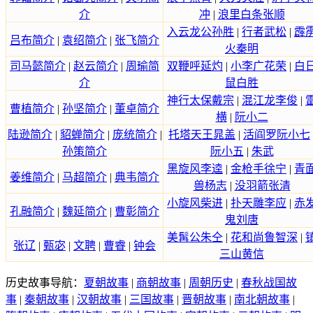
介
冲
|
浪里白条张顺
入云龙公孙胜
|
行者武松
|
霹
吕布简介
|
袁绍简介
|
张飞简介
火秦明
司马懿简介
|
赵云简介
|
周瑜简
双鞭呼延灼
|
小李广花荣
|
白
介
鼠白胜
神行太保戴宗
|
混江龙李俊
|
曹植简介
|
孙坚简介
|
董卓简介
横
|
阮小二
陆逊简介
|
貂蝉简介
|
庞统简介
|
托塔天王晁盖
|
活阎罗阮小七
孙策简介
阮小五
|
朱武
黑旋风李逵
|
金枪手徐宁
|
青
姜维简介
|
马超简介
|
典韦简介
兽杨志
|
没羽箭张清
小旋风柴进
|
扑天雕李应
|
赤
孔融简介
|
魏延简介
|
曹彰简介
鬼刘唐
美髯公朱仝
|
花和尚鲁智深
|
张辽
|
甄宓
|
文聘
|
曹睿
|
钟会
三山黄信
历史故事导航：
夏朝故事
|
商朝故事
|
周朝历史
|
春秋战国故
事
|
秦朝故事
|
汉朝故事
|
三国故事
|
晋朝故事
|
南北朝故事
|