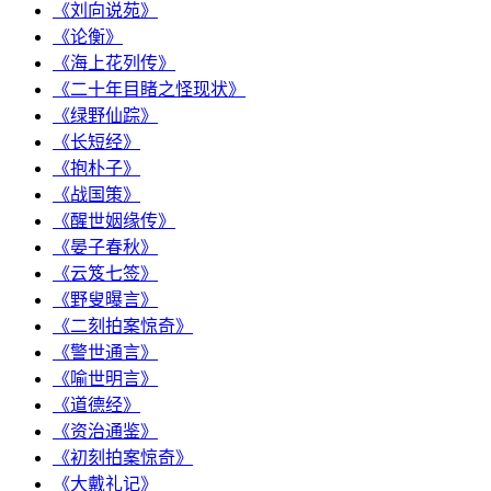
《刘向说苑》
《论衡》
《海上花列传》
《二十年目睹之怪现状》
《绿野仙踪》
《长短经》
《抱朴子》
《战国策》
《醒世姻缘传》
《晏子春秋》
《云笈七签》
《野叟曝言》
《二刻拍案惊奇》
《警世通言》
《喻世明言》
《道德经》
《资治通鉴》
《初刻拍案惊奇》
《大戴礼记》