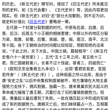
的历史。《新五代史》撰写时，增加了《旧五代史》所未能见
到的史料，如《五代会要》、《五代史补》等，因此内容更加
翔实。但《新五代史》对旧“志”部分大加繁削，则不足为训，
故史料价值比《
旧五代史
》要略逊一筹。
五代是一个封建分裂割据的时代，中原有后梁、后唐、后
晋、后汉、后周五个小王朝的相继更替；中原以外的地区分裂
为吴、南唐、前蜀、后蜀、吴越、楚、闽、南汉、南平、北汉
等十国。各个王朝统治的时间都比较短促，用欧阳修的话来
说，“于此之时，天下大乱，中国之祸，篡弑相寻”（《新五代
史卷六十一吴世家》），五代“五十三年之间，易五姓十三
君，而亡国被弑者八，长者不过十馀嵗，甚者三、四嵗而亡”
（《欧阳文忠全集卷五九本论》），出现“置君犹易吏，变国
若传舍”（《新五代史·序》）。这种局面之所以出现，是由于
唐“安史之乱”以后中央集权制度被破坏，地方藩镇在大地主豪
强势力支持下，拥兵割据，独霸一方。唐末黄巢农民大起义的
革命威力摧毁了唐王朝，沉重打击了旧的藩镇割据势力。但
是，黄巢起义最后遭到了失败。一批在镇压起义中形成的军阀
成了新的割据势力。唐朝灭亡后，他们继续霸占一方，互相篡