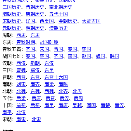
春秋战国历史
、
秦朝历史
、
汉朝历史
三国历史
、
晋朝历史
、
南北朝历史
隋朝历史
、
唐朝历史
、
五代十国
宋朝历史
、
辽国
、
西夏国
、
金朝历史
、
大蒙古国
元朝历史
、
明朝历史
、
清朝历史
周朝：
西周
、
东周
东周：
春秋时期
、
战国时期
春秋五霸：
齐国
、
宋国
、
晋国
、
秦国
、
楚国
战国七雄：
秦国
、
楚国
、
齐国
、
燕国
、
赵国
、
魏国
、
韩国
汉朝：
西汉
、
新朝
、
东汉
三国：
曹魏
、
蜀汉
、
东吴
晋朝：
西晋
、
东晋
、
东晋十六国
南朝：
刘宋
、
南齐
、
南梁
、
南陈
北朝：
北魏
、
东魏
、
西魏
、
北齐
、
北周
五代：
后梁
、
后唐
、
后晋
、
后汉
、
后周
十国：
前蜀
、
后蜀
、
南吴
、
南唐
、
吴越
、
闽国
、
南楚
、
南汉
、
南平
、
北汉
宋朝：
南宋
、
北宋