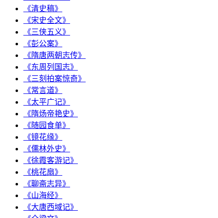
《清史稿》
《宋史全文》
《三侠五义》
《彭公案》
《隋唐两朝志传》
《东周列国志》
《三刻拍案惊奇》
《常言道》
《太平广记》
《隋炀帝艳史》
《随园食单》
《镜花缘》
《儒林外史》
《徐霞客游记》
《桃花扇》
《聊斋志异》
《山海经》
《大唐西域记》