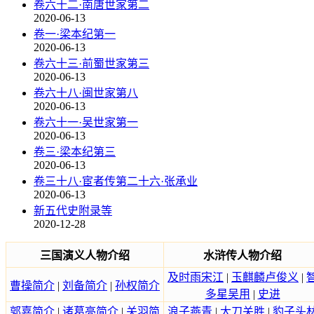
卷六十二·南唐世家第二
2020-06-13
卷一·梁本纪第一
2020-06-13
卷六十三·前蜀世家第三
2020-06-13
卷六十八·闽世家第八
2020-06-13
卷六十一·吴世家第一
2020-06-13
卷三·梁本纪第三
2020-06-13
卷三十八·宦者传第二十六·张承业
2020-06-13
新五代史附录等
2020-12-28
三国演义人物介绍
水浒传人物介绍
及时雨宋江
|
玉麒麟卢俊义
|
曹操简介
|
刘备简介
|
孙权简介
多星吴用
|
史进
郭嘉简介
|
诸葛亮简介
|
关羽简
浪子燕青
|
大刀关胜
|
豹子头