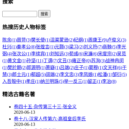
搜索
热搜历史人物标签
陈余(1)
周苛(3)
樊长使(1)
沮渠蒙逊(2)
纪纲(1)
周康王(9)
卢俊义(3)
杜兴(1)
秦孝公(8)
张煌言(1)
元颢(3)
梁习(2)
刘义符(7)
商鞅(5)
李光
弼(4)
张次公(1)
李续宾(1)
刘知远(3)
荀彧(6)
宋濂(6)
宋度宗(2)
吴苋
(1)
黄文金(1)
孙坚(11)
丁谓(7)
文丑(3)
雍正帝(0)
苏洵(3)
战神冉闵
(1)
樊於期(2)
郭源明(1)
萧嶷(1)
吕端(2)
庄子(1)
窦穆(1)
文天祥(6)
于
禁(3)
郎士元(1)
郗超(5)
阔端(2)
李文忠(3)
李凤娘(1)
松潘(1)
邹衍(5)
入吾彀中(1)
孝庄(1)
纳兰明珠(5)
举一反三(1)
留正(1)
李冶(8)
精选古籍名著
卷四十五·杂传第三十三·张全义
2020-06-13
卷十八·汉家人传第六·高祖皇后李氏
2020-06-13