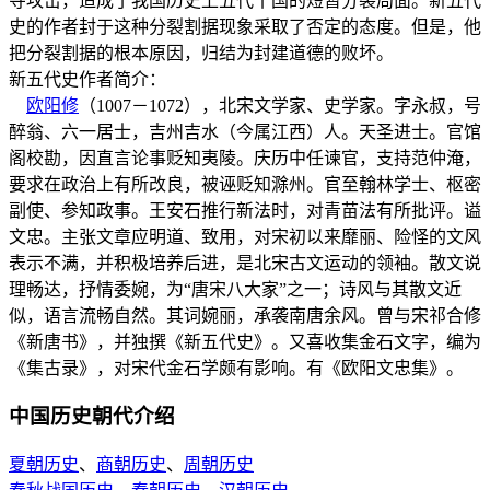
夺攻击，造成了我国历史上五代十国的短暂分裂局面。新五代
史的作者封于这种分裂割据现象采取了否定的态度。但是，他
把分裂割据的根本原因，归结为封建道德的败坏。
新五代史作者简介：
欧阳修
（1007－1072），北宋文学家、史学家。字永叔，号
醉翁、六一居士，吉州吉水（今属江西）人。天圣进士。官馆
阁校勘，因直言论事贬知夷陵。庆历中任谏官，支持范仲淹，
要求在政治上有所改良，被诬贬知滁州。官至翰林学士、枢密
副使、参知政事。王安石推行新法时，对青苗法有所批评。谥
文忠。主张文章应明道、致用，对宋初以来靡丽、险怪的文风
表示不满，并积极培养后进，是北宋古文运动的领袖。散文说
理畅达，抒情委婉，为“唐宋八大家”之一；诗风与其散文近
似，语言流畅自然。其词婉丽，承袭南唐余风。曾与宋祁合修
《新唐书》，并独撰《新五代史》。又喜收集金石文字，编为
《集古录》，对宋代金石学颇有影响。有《欧阳文忠集》。
中国历史朝代介绍
夏朝历史
、
商朝历史
、
周朝历史