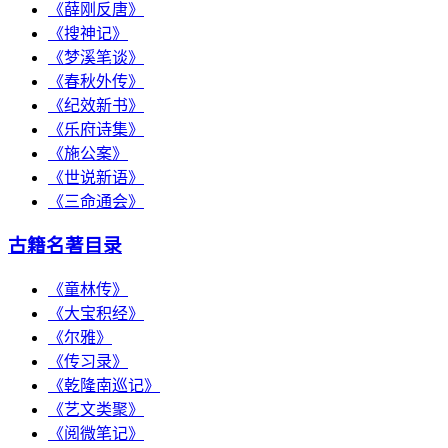
《薛刚反唐》
《搜神记》
《梦溪笔谈》
《春秋外传》
《纪效新书》
《乐府诗集》
《施公案》
《世说新语》
《三命通会》
古籍名著目录
《童林传》
《大宝积经》
《尔雅》
《传习录》
《乾隆南巡记》
《艺文类聚》
《阅微笔记》