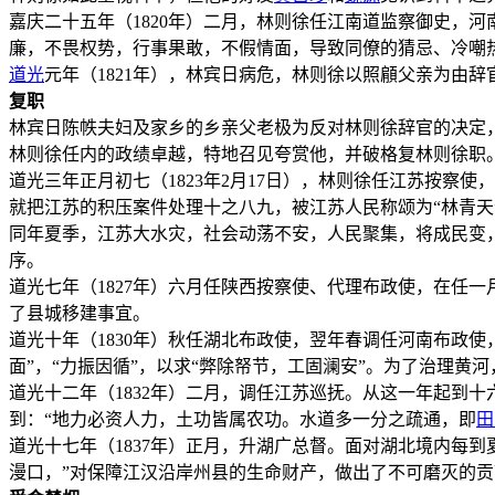
嘉庆二十五年（1820年）二月，林则徐任江南道监察御史，
廉，不畏权势，行事果敢，不假情面，导致同僚的猜忌、冷嘲
道光
元年（1821年），林宾日病危，林则徐以照顅父亲为由
复职
林宾日陈帙夫妇及家乡的乡亲父老极为反对林则徐辞官的决定
林则徐任内的政绩卓越，特地召见夸赏他，并破格复林则徐职
道光三年正月初七（1823年2月17日），林则徐任江苏按
就把江苏的积压案件处理十之八九，被江苏人民称颂为“林青天
同年夏季，江苏大水灾，社会动荡不安，人民聚集，将成民变
序。
道光七年（1827年）六月任陕西按察使、代理布政使，在任
了县城移建事宜。
道光十年（1830年）秋任湖北布政使，翌年春调任河南布政
面”，“力振因循”，以求“弊除帑节，工固澜安”。为了治理
道光十二年（1832年）二月，调任江苏巡抚。从这一年起到
到：“地力必资人力，土功皆属农功。水道多一分之疏通，即
田
道光十七年（1837年）正月，升湖广总督。面对湖北境内每
漫口，”对保障江汉沿岸州县的生命财产，做出了不可磨灭的