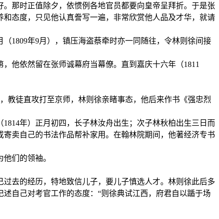
好。那时正值除夕，依惯例各地官员都要向皇帝呈拜折。于是张
养和态度，只见他认真誊写一遍，非常欣赏他人品及才华，就请
1809年9月），镇压海盗蔡牵时亦一同随往，令林则徐间接
，他依然留在张师诚幕府当幕僚。直到嘉庆十六年（1811
起事，教徒直攻打至京师，林则徐亲睹事态，他后来作书《强忠烈
1814年）正月初四，长子林汝舟出生；次子林秋柏出生三日而
或寄卖自己的书法作品帮补家用。在翰林院期间，他著经济专书
为他们的领袖。
自己过去的经历，特地致信儿子，要儿子慎选人才。林则徐此后多
记述自己对考官工作的态度：“则徐典试江西，府君自以踲于场
。