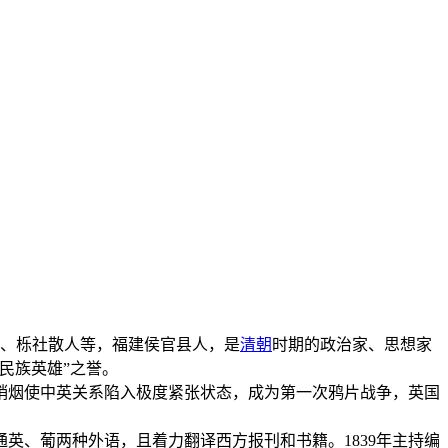
居士、栎社散人等，福建侯官县人，是
清朝
时期的政治家、思想家
民族英雄”之誉。
门销烟使中英关系陷入极度紧张状态，成为第一次鸦片战争，英国
英、葡两种外语，且着力翻译西方报刊和书籍。1839年主持编