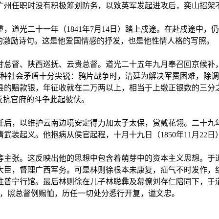
州任职时没有积极筹划防务，以致英军发起进攻后，奕山招架不住。
，道光二十一年（1841年7月14日）踏上戍途。在赴戍途中
的激励诗句。这是他爱国情感的抒发，也是他性情人格的写照。
陕甘总督、陕西巡抚、云贵总督。道光二十五年九月奉召回京候补，
各种社会矛盾十分尖锐：鸦片战争时，清廷为解决军费困难，除
县的赔款银，年征收就在二万两以上，相当于上缴正银数的三分
反抗官府的斗争此起彼伏。
到任后，以维护云南边境安定得力加太子太保，赏戴花翎。二十九年
武装起义。他抱病从侯官起程，十月十九日（1850年11月22
主张。这反映出他的思想中包含着萌芽中的资本主义思想。于道
差大臣，督理广西军务。可是林则徐根本未康复，疝气不时发作
宁行馆。最后林则徐在儿子林聪彝及幕僚刘存仁陪同下，于道光三
傅，照总督例赐恤，历任一切处分悉行开复，谥文忠。