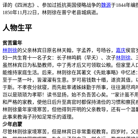
译的《四洲志》、参加过抵抗英国侵略战争的
魏源
于1844
1850年11月22日，林则徐在普宁老县城病逝。
人物生平
贫苦童年
林则徐
的父亲林宾日原名林天翰，字孟养，号旸谷，
嘉庆
侯官
妇一共生育十一名子女：长子林鸣鹤（早夭）、次子
林则徐
、
虽然林宾日为私塾教师，中了秀才后又可领取公粮。但家里人
能维持家庭生活。后来，林则徐在其著文《先妣事略》中忆述
至于一茎一叶，皆濯濯有生意。岁可易钱数十缗，遂资其值，
于斯。不孝夜分就寝，而先妣率诸姊妹勤于所事，往往漏尽鸡
岂以是琐琐为孝耶！读书显扬，始不负吾苦心矣。’”家计虽
和严格的家教，使他日后升至高官时都保持清俭的习惯和察民
林则徐童年家境寒苦，但他得到开明的父亲教导，还有一个温
此事来教诲子孙知足常乐的道理。
少年启蒙
尽管林则徐家境寒苦，但是林宾日非常重视教育。四岁时，父