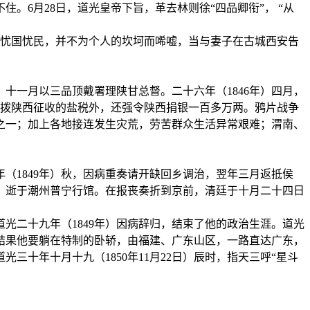
6月28日，道光皇帝下旨，革去林则徐“四品卿衔”， “从
，仍忧国忧民，并不为个人的坎坷而唏嘘，当与妻子在古城西安告
十一月以三品顶戴署理陕甘总督。二十六年（1846年）四月，
调拨陕西征收的盐税外，还强令陕西捐银一百多万两。鸦片战争
之一；加上各地接连发生灾荒，劳苦群众生活异常艰难；渭南、
（1849年）秋，因病重奏请开缺回乡调治，翌年三月返抵侯
日）逝于潮州普宁行馆。在报丧奏折到京前，清廷于十月二十四日
光二十九年（1849年）因病辞归，结束了他的政治生涯。道光
，结果他要躺在特制的卧轿，由福建、广东山区，一路直达广东，
十年十月十九（1850年11月22日）辰时，指天三呼“星斗