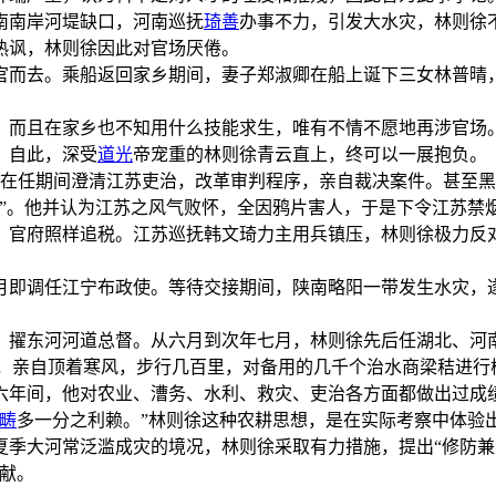
河南南岸河堤缺口，河南巡抚
琦善
办事不力，引发大水灾，林则徐
热讽，林则徐因此对官场厌倦。
辞官而去。乘船返回家乡期间，妻子郑淑卿在船上诞下三女林普晴
，而且在家乡也不知用什么技能求生，唯有不情不愿地再涉官场
。自此，深受
道光
帝宠重的林则徐青云直上，终可以一展抱负。
察使，在任期间澄清江苏吏治，改革审判程序，亲自裁决案件。甚
”。他并认为江苏之风气败怀，全因鸦片害人，于是下令江苏禁
，官府照样追税。江苏巡抚韩文琦力主用兵镇压，林则徐极力反
一月即调任江宁布政使。等待交接期间，陕南略阳一带发生水灾
使，擢东河河道总督。从六月到次年七月，林则徐先后任湖北、河
黄河，亲自顶着寒风，步行几百里，对备用的几千个治水商梁秸进
十六年间，他对农业、漕务、水利、救灾、吏治各方面都做出过
畴
多一分之利赖。”林则徐这种农耕思想，是在实际考察中体验
到夏季大河常泛滥成灾的境况，林则徐采取有力措施，提出“修防
贡献。