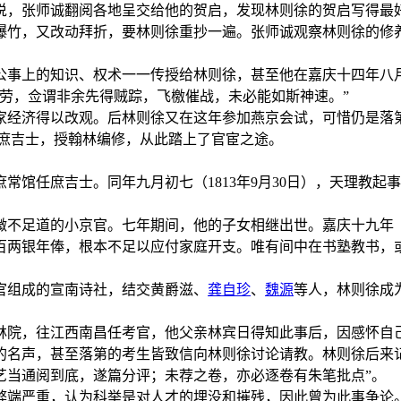
说，张师诚翻阅各地呈交给他的贺启，发现林则徐的贺启写得最
爆竹，又改动拜折，要林则徐重抄一遍。张师诚观察林则徐的修
事上的知识、权术一一传授给林则徐，甚至他在嘉庆十四年八月（
劳，佥谓非余先得贼踪，飞檄催战，未必能如斯神速。”
经济得以改观。后林则徐又在这年参加燕京会试，可惜仍是落第
为庶吉士，授翰林编修，从此踏上了官宦之途。
庶常馆任庶吉士。同年九月初七（1813年9月30日），天理教
不足道的小京官。七年期间，他的子女相继出世。嘉庆十九年（
百两银年俸，根本不足以应付家庭开支。唯有间中在书塾教书，
官组成的宣南诗社，结交黄爵滋、
龚自珍
、
魏源
等人，林则徐成
开翰林院，往江西南昌任考官，他父亲林宾日得知此事后，因感怀
的名声，甚至落第的考生皆致信向林则徐讨论请教。林则徐后来
艺当通阅到底，遂篇分评；未荐之卷，亦必逐卷有朱笔批点”。
弊端严重，认为科举是对人才的埋没和摧残，因此曾为此事争论