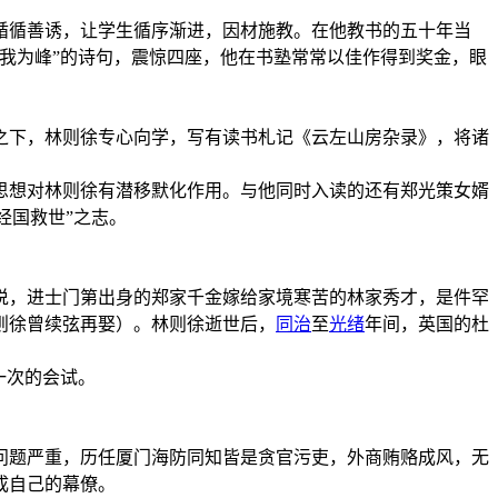
循循善诱，让学生循序渐进，因材施教。在他教书的五十年当
我为峰”的诗句，震惊四座，他在书塾常常以佳作得到奖金，眼
之下，林则徐专心向学，写有读书札记《云左山房杂录》，将诸
思想对林则徐有潜移默化作用。与他同时入读的还有郑光策女婿
经国救世”之志。
来说，进士门第出身的郑家千金嫁给家境寒苦的林家秀才，是件罕
则徐曾续弦再娶）。林则徐逝世后，
同治
至
光绪
年间，英国的杜
一次的会试。
片问题严重，历任厦门海防同知皆是贪官污吏，外商贿赂成风，无
成自己的幕僚。