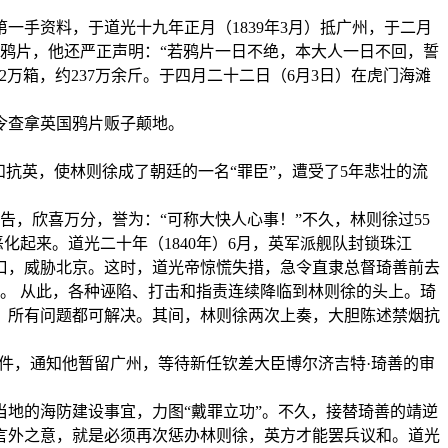
一手资料，于道光十九年正月（1839年3月）抵广州，于二月
带鸦片，他还严正声明：“若鸦片一日不绝，本大人一日不回，誓
万箱，约237万余斤。于四月二十二日（6月3日）在虎门海滩
日下令查拿英国鸦片贩子颠地。
抗英，使林则徐成了朝廷的一名“罪臣”，遭受了5年悲壮的流
告，欣喜万分，誉为：“可称大快人心事！”不久，林则徐过55
化起来。道光二十年（1840年）6月，英军派舰队封锁珠江
沽口，威胁北京。这时，道光帝惊慌失措，急令直隶总督琦善前去
”。 从此，各种诬陷、打击和指责连续降临到林则徐的头上。琦
，所有问题都可解决。其间，林则徐两次上奏，大胆陈述禁烟抗
文件，通知他暂留广州，等待新任钦差大臣博尔济吉特·琦善的审
当地的海防建设事宜，力图“戴罪立功”。不久，接替琦善的靖逆
言外之意，就是必须再次惩办林则徐，英方才能罢兵议和。道光