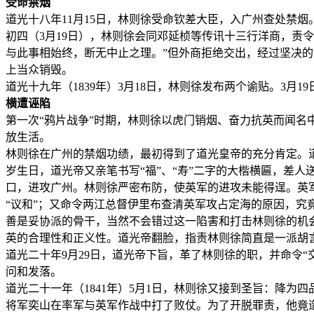
受命禁烟
道光十八年11月15日，林则徐受命钦差大臣，入广州查处禁烟
初四（3月19日），林则徐会同邓延桢等传讯十三行洋商，责
与此事相始终，断无中止之理。”但外商拒绝交出，经过坚决的
上当众销毁。
道光十九年（1839年）3月18日，林则徐发布两个谕贴。3月
横遭诬陷
第一次“鸦片战争”时期，林则徐以虎门销烟、奋力抗英而闻名
放生活。
林则徐在广州的禁烟功绩，最初得到了道光皇帝的充分肯定。道光
岁生日，道光帝又亲笔书写“福”、“寿”二字的大楷横匾，差人
口，进攻广州。林则徐严密布防，使英军的进攻未能得逞。英军
“议和”；又命令两江总督伊里布查清英军攻占定海的原因，究竟
善是妥协派的骨干，当然不会错过这一陷害和打击林则徐的机
英的合理性和正义性。道光帝翻脸，指责林则徐简直是一派胡
道光二十年9月29日，道光帝下旨，革了林则徐的职，并命令“
问和发落。
道光二十一年（1841年）5月1日，林则徐又接到圣旨：降
将军奕山在率军与英军作战中打了败仗。为了开脱罪责，他竟