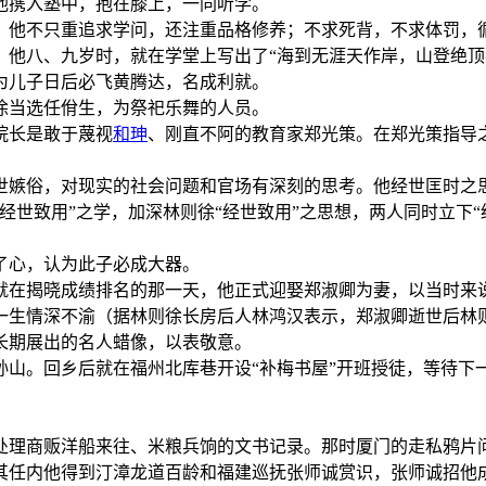
他携入塾中，抱在膝上，一同听学。
。他不只重追求学问，还注重品格修养；不求死背，不求体罚，
，他八、九岁时，就在学堂上写出了“海到无涯天作岸，山登绝顶
为儿子日后必飞黄腾达，名成利就。
徐当选任佾生，为祭祀乐舞的人员。
院长是敢于蔑视
和珅
、刚直不阿的教育家郑光策。在郑光策指导
世嫉俗，对现实的社会问题和官场有深刻的思考。他经世匡时之
经世致用”之学，加深林则徐“经世致用”之思想，两人同时立下“
了心，认为此子必成大器。
。就在揭晓成绩排名的那一天，他正式迎娶郑淑卿为妻，以当时
一生情深不渝（据林则徐长房后人林鸿汉表示，郑淑卿逝世后林
长期展出的名人蜡像，以表敬意。
孙山。回乡后就在福州北库巷开设“补梅书屋”开班授徒，等待下
责处理商贩洋船来往、米粮兵饷的文书记录。那时厦门的走私鸦
其任内他得到汀漳龙道百龄和福建巡抚张师诚赏识，张师诚招他