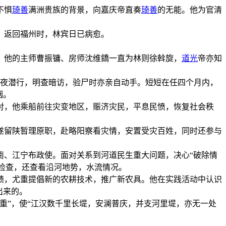
不惧
琦善
满洲贵族的背景，向嘉庆帝直奏
琦善
的无能。他为官清
，返回福州时，林宾日已病愈。
。他的主师曹振镛、房师沈维鐈一直为林则徐斡旋，
道光
帝亦知
至黑夜潜行，明查暗访，验尸时亦亲自动手。短短在任四个月内，
烟。
对，他乘船前往灾变地区，赈济灾民，平息民愤，恢复社会秩
，遂留陕暂理原职，赴略阳察看灾情，安置受灾百姓，同时还参与
南、江宁布政使。面对关系到河道民生重大问题，决心“破除情
行检查，还查看沿河地势，水流情况。
成绩，尤重提倡新的农耕技术，推广新农具。他在实践活动中认识
出来的。
兼重”，使“江汉数千里长堤，安澜普庆，并支河里堤，亦无一处