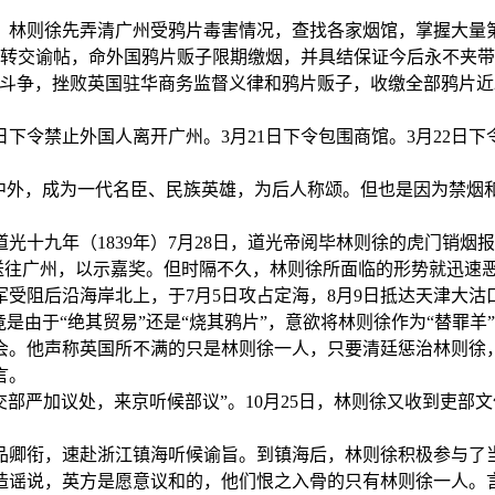
。林则徐先弄清广州受鸦片毒害情况，查找各家烟馆，掌握大量第
令转交谕帖，命外国鸦片贩子限期缴烟，并具结保证今后永不夹
斗争，挫败英国驻华商务监督义律和鸦片贩子，收缴全部鸦片近2
19日下令禁止外国人离开广州。3月21日下令包围商馆。3月22
中外，成为一代名臣、民族英雄，为后人称颂。但也是因为禁烟和
十九年（1839年）7月28日，道光帝阅毕林则徐的虎门销烟报
送往广州，以示嘉奖。但时隔不久，林则徐所面临的形势就迅速恶
受阻后沿海岸北上，于7月5日攻占定海，8月9日抵达天津大
是由于“绝其贸易”还是“烧其鸦片”，意欲将林则徐作为“替罪羊
会。他声称英国所不满的只是林则徐一人，只要清廷惩治林则徐
言。
交部严加议处，来京听候部议”。10月25日，林则徐又收到吏部
为四品卿衔，速赴浙江镇海听候谕旨。到镇海后，林则徐积极参与了
造谣说，英方是愿意议和的，他们恨之入骨的只有林则徐一人。