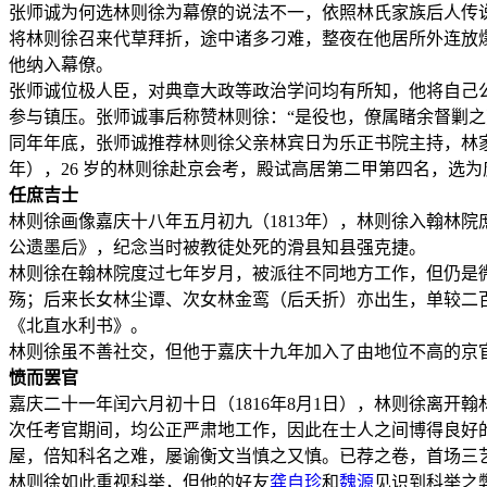
张师诚为何选林则徐为幕僚的说法不一，依照林氏家族后人传
将林则徐召来代草拜折，途中诸多刁难，整夜在他居所外连放
他纳入幕僚。
张师诚位极人臣，对典章大政等政治学问均有所知，他将自己公
参与镇压。张师诚事后称赞林则徐：“是役也，僚属睹余督剿之
同年年底，张师诚推荐林则徐父亲林宾日为乐正书院主持，林家
年），26 岁的林则徐赴京会考，殿试高居第二甲第四名，选
任庶吉士
林则徐画像嘉庆十八年五月初九（1813年），林则徐入翰林院
公遗墨后》，纪念当时被教徒处死的滑县知县强克捷。
林则徐在翰林院度过七年岁月，被派往不同地方工作，但仍是微
殇；后来长女林尘谭、次女林金鸾（后夭折）亦出生，单较二
《北直水利书》。
林则徐虽不善社交，但他于嘉庆十九年加入了由地位不高的京
愤而罢官
嘉庆二十一年闰六月初十日（1816年8月1日），林则徐离
次任考官期间，均公正严肃地工作，因此在士人之间博得良好
屋，倍知科名之难，屡谕衡文当慎之又慎。已荐之卷，首场三
林则徐如此重视科举，但他的好友
龚自珍
和
魏源
见识到科举之