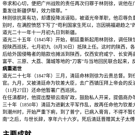
帝求和心切，便把广州战败的责任再次归罪于林则徐，说他在广
重发往新疆伊犁，效力赎罪。”
林则徐抗英有功，却遭投降派诬陷，被道光帝革职，他忍辱负重
别时，在满腔愤怒下写了“苟利国家生死以，岂因祸福避趋之”
道光二十一年十一月初九日到新疆。
道光二十五年（1845年）开始，朝廷重新起用林则徐，调任
授陕西巡抚，七月初九（8月30日）抵陕上任。这时的陕西，
后给外国侵略者的赔款也摊派到陕西，仅西安府咸宁、长安两
富平、三原、大荔、蒲城等地的“刀客”与当地回民联合起来，
病重逝世
道光二十七年（1847年）三月，清廷命林则徐为云贵总督。
官。九月，又被清廷命为钦差大臣，去广西镇压拜上帝会的反清
（11月27日）还命他暂署广西巡抚。
在任滇都时，他提出整顿云南矿政，鼓励私人开采，提倡商办等
三十年（1850年）清廷为进剿太平军作乱，故再任命他为钦
到潮州时，开始严重下痢，到了普宁，已病入膏肓，不得不暂住普
南”之后，与世长辞，享年六十六岁。死后清廷晋赠其太子太
主要成就