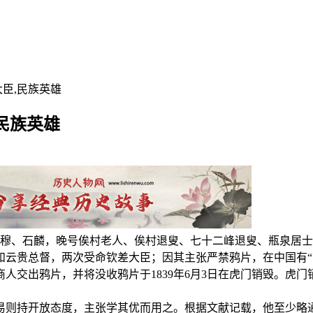
大臣,民族英雄
民族英雄
抚，又字少穆、石麟，晚号俟村老人、俟村退叟、七十二峰退叟、瓶泉
和云贵总督，两次受命钦差大臣；因其主张严禁鸦片，在中国有“
人交出鸦片，并将没收鸦片于1839年6月3日在虎门销毁。虎
则持开放态度，主张学其优而用之。根据文献记载，他至少略通