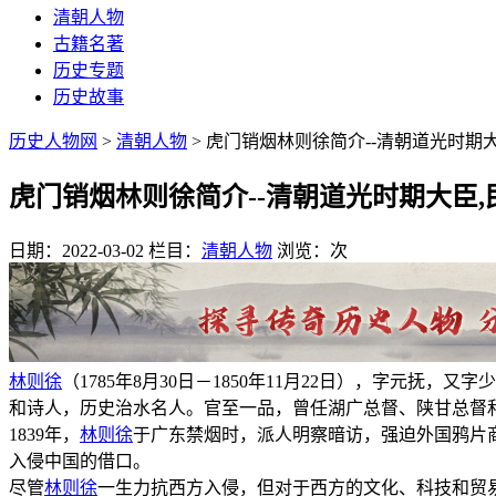
清朝人物
古籍名著
历史专题
历史故事
历史人物网
>
清朝人物
> 虎门销烟林则徐简介--清朝道光时期
虎门销烟林则徐简介--清朝道光时期大臣,
日期：2022-03-02
栏目：
清朝人物
浏览：
次
林则徐
（1785年8月30日－1850年11月22日），字元
和诗人，历史治水名人。官至一品，曾任湖广总督、陕甘总督
1839年，
林则徐
于广东禁烟时，派人明察暗访，强迫外国鸦片商
入侵中国的借口。
尽管
林则徐
一生力抗西方入侵，但对于西方的文化、科技和贸易