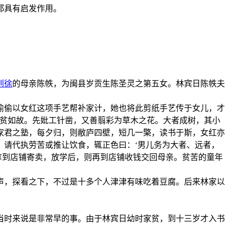
都具有启发作用。
则徐
的母亲陈帙，为闽县岁贡生陈圣灵之第五女。林宾日陈帙夫
偷偷以女红这项手艺帮补家计，她也将此剪纸手艺传于女儿，才
，贫如故。先妣工针凿，又善翦彩为草木之花。大者成树，其小
家君之塾，每夕归，则敝庐四壁，短几一檠，读书于斯，女红亦
，请代执劳苦或推让饮食，辄正色曰：‘男儿务为大者、远者，
拿到店铺寄卖，放学后，则再到店铺收钱交回母亲。贫苦的童年
声，探看之下，不过是十多个人津津有味吃着豆腐。后来林家以
当时来说是非常早的事。由于林宾日幼时家贫，到十三岁才入书