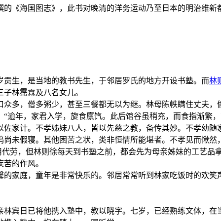
年编撰的《海国图志》，此书对晚清的洋务运动乃至日本的明治维新
岁贡生，是当地的教书先生，于邻居罗氏的地方开设书塾。而
林
三子林霈霖及八名女儿。
口众多，僧多粥少，甚至三餐都无以为继。林母陈帙瞒住丈夫，
：“逾年，家君入学，旋食廪饩。此后馆谷虽稍充，而食指渐繁
以佐家计。不孝姊妹八人，皆以先慈之教，备传其妙。不孝幼随
呜尚未假寝。其他困苦之状，类非恒情所能堪者。不孝见而愀然
不用代劳，但林则徐每天到书塾之前，都会先为母亲姊妹的工艺品
疾苦的作风。
馨的家庭，童年是非常快乐的。邻居常常听到林家吃饭时的欢笑
亲林宾日已将他携入塾中，教以晓字。七岁，已经熟练文体，在