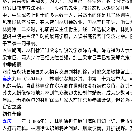
塾，常常被同学嘲笑，为免儿子和自己一样命运，教书时便将
林宾日教学方法不同于一般教书先生，教育态度既讲究又开明
中，中举或考上进士的多达数十人，最杰出的还是儿子林则徐
见家境依然贫穷，有人曾叫林则徐改业，但林宾日不许，他认
林则徐十二岁时，孔庙召童生任佾生，经一轮选拔之后，林则
鳌峰书院是福建当时的最高学府，入读书院者皆非泛泛之辈。
子百家一同采纳。
入读期间，林则徐通过父亲结识汉学家陈寿祺。陈寿祺为人愤
梁章巨。两人少时已经交往甚频，加上梁章巨早已接受郑光策“
中举成家
河南省永城县知县郑大模有次遇到林则徐，对他文思敏捷留上
嘉庆
九年（1804年），林则徐参加乡试，中第二十九名举人
见的事情。自此林则徐在郑淑卿在世时都没有纳过妾侍，终其
莎夫人蜡像馆特地为林则徐郑淑卿夫妇制作蜡像，成为少数可
年底，新婚燕尔的林则徐离开家人前往京师参加会试，但名落
官宦之路
初任仕途
嘉庆
十一年（1806年），林则徐担任厦门海防同知书记，专
人打击走私。林则徐认识到鸦片问题、烟贩伎俩，开扩视野。