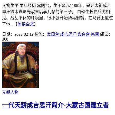
人物生平 早年经历 窝阔台，生于公元1186年，是元太祖成吉
思汗铁木真与光献皇后孛儿帖的第三子。 自幼生长在兵戈相
见、战乱不休的环境里，很小就开始骑马射箭，在马背上度过
了他...【
阅读全文
】
日期：2022-02-12
标签：
窝阔台
成吉思汗
察合台
拖雷
阅读：
368
元朝人物
一代天骄成吉思汗简介-大蒙古国建立者