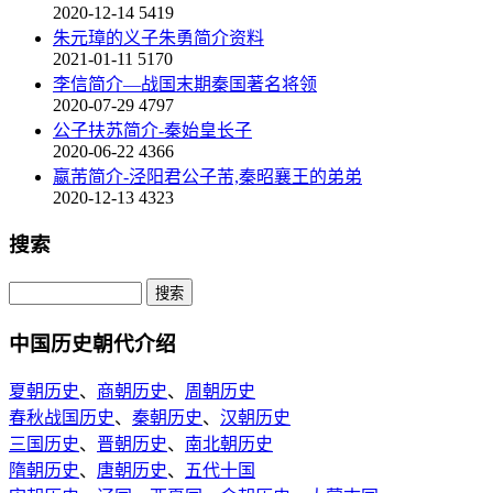
2020-12-14
5419
朱元璋的义子朱勇简介资料
2021-01-11
5170
李信简介—战国末期秦国著名将领
2020-07-29
4797
公子扶苏简介-秦始皇长子
2020-06-22
4366
嬴芾简介-泾阳君公子芾,秦昭襄王的弟弟
2020-12-13
4323
搜索
中国历史朝代介绍
夏朝历史
、
商朝历史
、
周朝历史
春秋战国历史
、
秦朝历史
、
汉朝历史
三国历史
、
晋朝历史
、
南北朝历史
隋朝历史
、
唐朝历史
、
五代十国