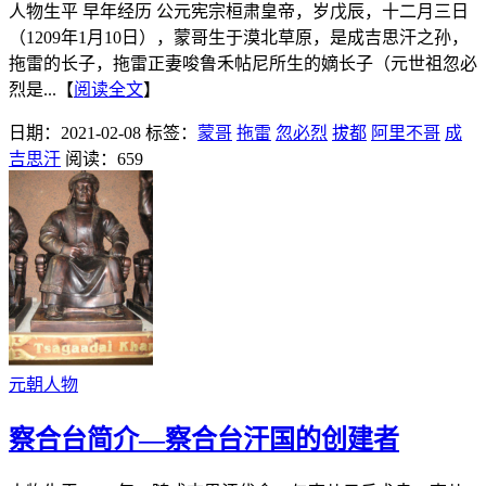
人物生平 早年经历 公元宪宗桓肃皇帝，岁戊辰，十二月三日
（1209年1月10日），蒙哥生于漠北草原，是成吉思汗之孙，
拖雷的长子，拖雷正妻唆鲁禾帖尼所生的嫡长子（元世祖忽必
烈是...【
阅读全文
】
日期：2021-02-08
标签：
蒙哥
拖雷
忽必烈
拔都
阿里不哥
成
吉思汗
阅读：659
元朝人物
察合台简介—察合台汗国的创建者