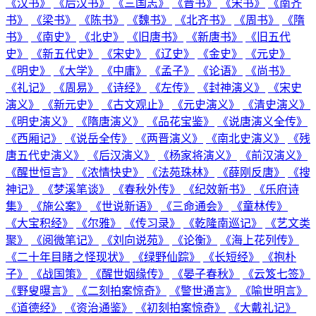
《汉书》
《后汉书》
《三国志》
《晋书》
《宋书》
《南齐
书》
《梁书》
《陈书》
《魏书》
《北齐书》
《周书》
《隋
书》
《南史》
《北史》
《旧唐书》
《新唐书》
《旧五代
史》
《新五代史》
《宋史》
《辽史》
《金史》
《元史》
《明史》
《大学》
《中庸》
《孟子》
《论语》
《尚书》
《礼记》
《周易》
《诗经》
《左传》
《封神演义》
《宋史
演义》
《新元史》
《古文观止》
《元史演义》
《清史演义》
《明史演义》
《隋唐演义》
《品花宝鉴》
《说唐演义全传》
《西厢记》
《说岳全传》
《两晋演义》
《南北史演义》
《残
唐五代史演义》
《后汉演义》
《杨家将演义》
《前汉演义》
《醒世恒言》
《浓情快史》
《法苑珠林》
《薛刚反唐》
《搜
神记》
《梦溪笔谈》
《春秋外传》
《纪效新书》
《乐府诗
集》
《施公案》
《世说新语》
《三命通会》
《童林传》
《大宝积经》
《尔雅》
《传习录》
《乾隆南巡记》
《艺文类
聚》
《阅微笔记》
《刘向说苑》
《论衡》
《海上花列传》
《二十年目睹之怪现状》
《绿野仙踪》
《长短经》
《抱朴
子》
《战国策》
《醒世姻缘传》
《晏子春秋》
《云笈七签》
《野叟曝言》
《二刻拍案惊奇》
《警世通言》
《喻世明言》
《道德经》
《资治通鉴》
《初刻拍案惊奇》
《大戴礼记》