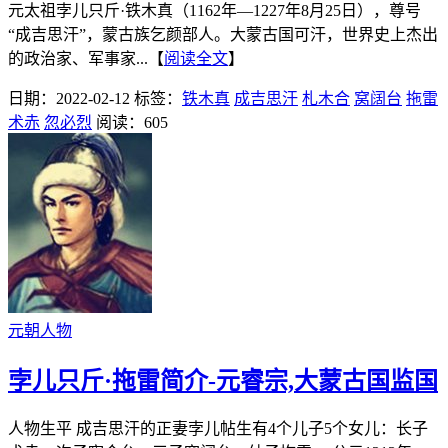
元太祖孛儿只斤·铁木真（1162年—1227年8月25日），尊号
“成吉思汗”，蒙古族乞颜部人。大蒙古国可汗，世界史上杰出
的政治家、军事家...【
阅读全文
】
日期：2022-02-12
标签：
铁木真
成吉思汗
札木合
窝阔台
拖雷
术赤
忽必烈
阅读：605
元朝人物
孛儿只斤·拖雷简介-元睿宗,大蒙古国监国
人物生平 成吉思汗的正妻孛儿帖生有4个儿子5个女儿：长子