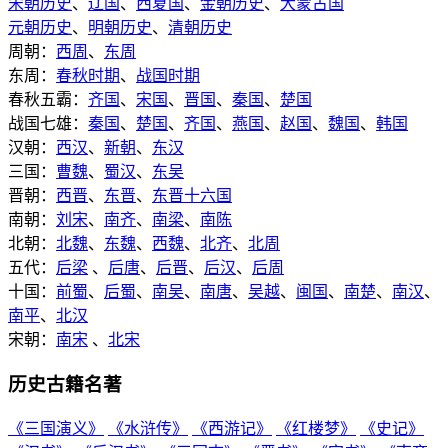
宋朝历史
、
辽国
、
西夏国
、
金朝历史
、
大蒙古国
元朝历史
、
明朝历史
、
清朝历史
周朝：
西周
、
东周
东周：
春秋时期
、
战国时期
春秋五霸：
齐国
、
宋国
、
晋国
、
秦国
、
楚国
战国七雄：
秦国
、
楚国
、
齐国
、
燕国
、
赵国
、
魏国
、
韩国
汉朝：
西汉
、
新朝
、
东汉
三国：
曹魏
、
蜀汉
、
东吴
晋朝：
西晋
、
东晋
、
东晋十六国
南朝：
刘宋
、
南齐
、
南梁
、
南陈
北朝：
北魏
、
东魏
、
西魏
、
北齐
、
北周
五代：
后梁
、
后唐
、
后晋
、
后汉
、
后周
十国：
前蜀
、
后蜀
、
南吴
、
南唐
、
吴越
、
闽国
、
南楚
、
南汉
、
南平
、
北汉
宋朝：
南宋
、
北宋
历史古籍名著
《三国演义》
《水浒传》
《西游记》
《红楼梦》
《史记》