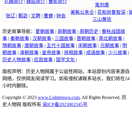
孔融简介
|
魏延简介
|
曹彰简介
鬼刘唐
美髯公朱仝
|
花和尚鲁智深
|
张辽
|
甄宓
|
文聘
|
曹睿
|
钟会
三山黄信
历史故事导航：
夏朝故事
|
商朝故事
|
周朝历史
|
春秋战国故
事
|
秦朝故事
|
汉朝故事
|
三国故事
|
晋朝故事
|
南北朝故事
|
隋朝故事
|
唐朝故事
|
五代十国故事
|
宋朝故事
|
元朝故事
|
明
朝故事
|
清朝故事
|
皇帝故事
|
将相故事
|
成语故事
|
少儿故事
|
历史人物故事
|
后宫故事
|
国学文化
|
版权声明：历史人物网属于公益性网站，本站部份内容来源自
网络，仅供网友阅读学习。如有侵权请联系站长，我们将在24
小时内删除。
Copyright © 2023
www.Lishirenwu.com
, All Rights Reserved. 历
史人物网 版权所有
渝ICP备2023002345号