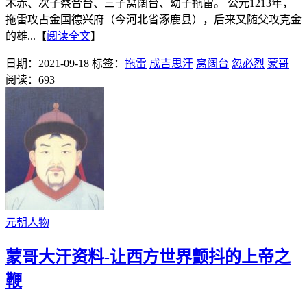
术赤、次子察合台、三子窝阔台、幼子拖雷。 公元1213年，
拖雷攻占金国德兴府（今河北省涿鹿县），后来又随父攻克金
的雄...【
阅读全文
】
日期：2021-09-18
标签：
拖雷
成吉思汗
窝阔台
忽必烈
蒙哥
阅读：693
元朝人物
蒙哥大汗资料-让西方世界颤抖的上帝之
鞭