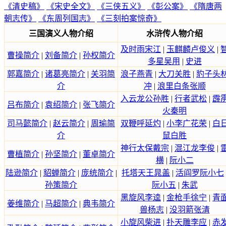
《清史稿》
《宋史全文》
《三侠五义》
《彭公案》
《隋唐两
朝志传》
《东周列国志》
《三刻拍案惊奇》
三国演义人物介绍
水浒传人物介绍
及时雨宋江
|
玉麒麟卢俊义
|
曹操简介
|
刘备简介
|
孙权简介
多星吴用
|
史进
郭嘉简介
|
诸葛亮简介
|
关羽简
浪子燕青
|
大刀关胜
|
豹子头
介
冲
|
浪里白条张顺
入云龙公孙胜
|
行者武松
|
霹
吕布简介
|
袁绍简介
|
张飞简介
火秦明
司马懿简介
|
赵云简介
|
周瑜简
双鞭呼延灼
|
小李广花荣
|
白
介
鼠白胜
神行太保戴宗
|
混江龙李俊
|
曹植简介
|
孙坚简介
|
董卓简介
横
|
阮小二
陆逊简介
|
貂蝉简介
|
庞统简介
|
托塔天王晁盖
|
活阎罗阮小七
孙策简介
阮小五
|
朱武
黑旋风李逵
|
金枪手徐宁
|
青
姜维简介
|
马超简介
|
典韦简介
兽杨志
|
没羽箭张清
小旋风柴进
|
扑天雕李应
|
赤