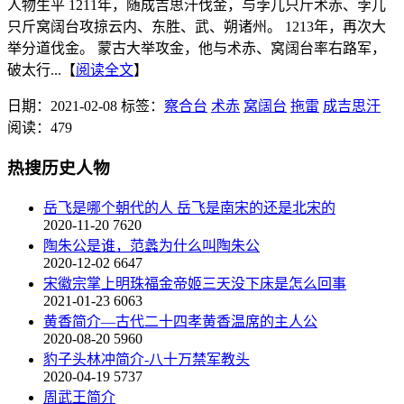
人物生平 1211年，随成吉思汗伐金，与孛儿只斤术赤、孛儿
只斤窝阔台攻掠云内、东胜、武、朔诸州。 1213年，再次大
举分道伐金。 蒙古大举攻金，他与术赤、窝阔台率右路军，
破太行...【
阅读全文
】
日期：2021-02-08
标签：
察合台
术赤
窝阔台
拖雷
成吉思汗
阅读：479
热搜历史人物
岳飞是哪个朝代的人 岳飞是南宋的还是北宋的
2020-11-20
7620
陶朱公是谁，范蠡为什么叫陶朱公
2020-12-02
6647
宋徽宗掌上明珠福金帝姬三天没下床是怎么回事
2021-01-23
6063
黄香简介—古代二十四孝黄香温席的主人公
2020-08-20
5960
豹子头林冲简介-八十万禁军教头
2020-04-19
5737
周武王简介