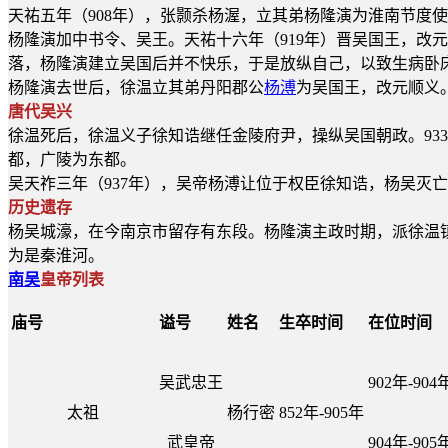
天祐五年（908年），张颢杀杨渥，立其弟杨隆演为淮南节度
杨隆演加中书令、吴王。天祐十六年（919年）晋吴国王，改
落，杨隆演建立吴国后并不快乐，于是放纵自己，以致生病卧
杨隆演去世后，徐温立其弟丹阳郡公
杨溥
为吴国王，改元顺义
唐代吴兴
徐温死后，徐温义子徐知诰继任金陵府尹，操纵吴国朝政。93
都，广陵为东都。
吴天祚三年（937年），吴帝杨溥让位于权臣徐知诰，杨吴灭
历史遗存
杨吴城濠，在今南京市留存有东段。杨隆演主政时期，派徐温
为是秦淮河。
南吴
皇帝列表
庙号
谥号
姓名
生卒时间
在位时间
吴武忠王
902年-904
太祖
杨行密
852年-905年
武皇帝
904年-905