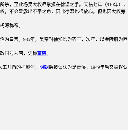
所杀，至此杨吴大权尽掌握在徐温之手。天祐七年（910年），
专权，不会显露出不平之色，因此徐温也很放心。但也因大权旁
，杨溥称帝。
治为皇宫。935年，吴帝封徐知诰为齐王，次年，以金陵府为西
。改国号为唐，史称
南唐
。
人工开凿的护城河，
明朝
后被误认为是青溪，1949年后又被误认