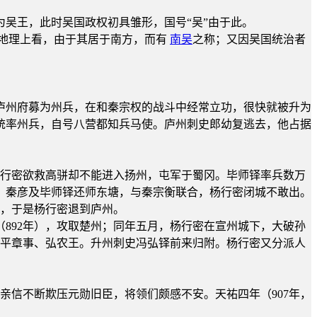
为吴王，此时吴国政权初具雏形，国号“吴”由于此。
从地理上看，由于其居于南方，而有
南吴
之称；又因吴国统治者
被庐州府募为州兵，在和秦宗权的战斗中经常立功，很快就被升为
统率州兵，自号八营都知兵马使。庐州刺史郎幼复逃去，他占据
杨行密欲救高骈却不能进入扬州，屯军于蜀冈。毕师铎率兵数万
。秦彦及毕师铎还师东塘，与秦宗衡联合，杨行密闭城不敢出。
州，于是杨行密退到庐州。
（892年），攻取楚州；同年五月，杨行密在宣州城下，大破孙
下平章事、弘农王。升州刺史冯弘铎前来归附。杨行密又分派人
亲信不断欺压元勋旧臣，将领们颇感不安。天祐四年（907年，