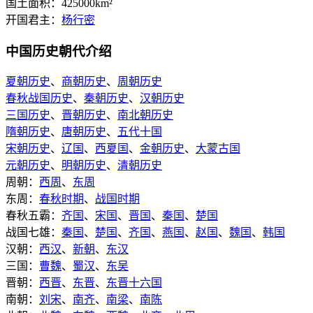
国土面积：425000km²
开国君主：
杨行密
中国历史朝代介绍
夏朝历史
、
商朝历史
、
周朝历史
春秋战国历史
、
秦朝历史
、
汉朝历史
三国历史
、
晋朝历史
、
南北朝历史
隋朝历史
、
唐朝历史
、
五代十国
宋朝历史
、
辽国
、
西夏国
、
金朝历史
、
大蒙古国
元朝历史
、
明朝历史
、
清朝历史
周朝：
西周
、
东周
东周：
春秋时期
、
战国时期
春秋五霸：
齐国
、
宋国
、
晋国
、
秦国
、
楚国
战国七雄：
秦国
、
楚国
、
齐国
、
燕国
、
赵国
、
魏国
、
韩国
汉朝：
西汉
、
新朝
、
东汉
三国：
曹魏
、
蜀汉
、
东吴
晋朝：
西晋
、
东晋
、
东晋十六国
南朝：
刘宋
、
南齐
、
南梁
、
南陈