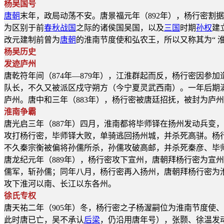
杨吴国号
唐朝
末年，政局动荡不安。唐景福元年（892年），杨行密割据
为区别于前
春秋战国
之际的诸侯国吴国，以及
三国
时期
孙权
建
改元建制前曾为
唐朝
的淮南节度使和弘农王，所以又称其为“ 淮
杨吴历史
发迹庐州
唐乾符年间（874年―879年），江淮群起而反，杨行密因
队长，不久又被派区戍守朔方（今宁夏灵武西南）。一年后期
庐州。唐中和三年（883年），杨行密被唐廷招抚，被封为庐
淮南争霸
唐光启三年（887年）四月，淮南都将毕师铎在扬州发动兵变
攻打杨行密，毕师铎大败，单骑逃回扬州城，并杀死高骈。杨
不久秦宗衡被偏将孙儒所杀，孙儒攻破高邮，并杀死秦彦、毕师
唐龙纪元年（889年），杨行密攻下宣州，唐朝拜杨行密为宣州
儒军，斩孙儒；同年八月，杨行密再入扬州，唐朝拜杨行密为淮
攻下淮河以南、长江以东各州。
徐氏专权
唐天祐二年（905年）冬，杨行密之子杨渥嗣位为淮南节度使
此时唐已亡，吴不承认
后梁
，仍沿用唐年号），张颢、徐温发