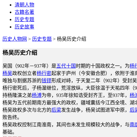
清朝人物
古籍名著
历史专题
历史故事
历史人物网
>
历史专题
> 杨吴历史介绍
杨吴历史介绍
吴国（902年－937年）是
五代十国
时期的十国政权之一。为
杨
杨吴
政权创立者
杨行密
起家于庐州（今安徽合肥），依附于淮
唯独与割据苏浙的
钱镠
形成对峙，于天复二年（902年）受封吴
杨行密死后，子杨渥继位，荒淫放纵，大臣徐温于天祐四年（9
持杨隆演之弟
杨溥
为帝，935年徐知诰受封齐王，至937年，
杨
杨吴为五代前期南方最强大的政权，疆域囊括今江西全境、湖
杨吴政权多次与北方的
后梁
发生战争，杨吴试图进军中原，
后
败告终。
杨吴政权控制江南淮南，其间也未发生规模较大的战争，与
南
基础。