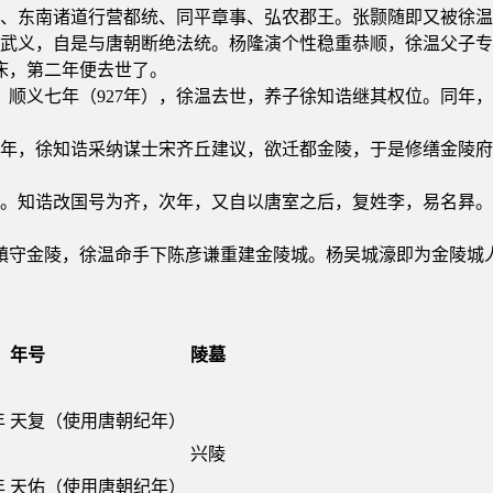
使、东南诸道行营都统、同平章事、弘农郡王。张颢随即又被徐温
元武义，自是与唐朝断绝法统。杨隆演个性稳重恭顺，徐温父子
床，第二年便去世了。
。顺义七年（927年），徐温去世，养子徐知诰继其权位。同年
3年，徐知诰采纳谋士宋齐丘建议，欲迁都金陵，于是修缮金陵府
亡。知诰改国号为齐，次年，又自以唐室之后，复姓李，易名昪
镇守金陵，徐温命手下陈彦谦重建金陵城。杨吴城濠即为金陵城
年号
陵墓
年
天复（使用唐朝纪年）
兴陵
年
天佑（使用唐朝纪年）