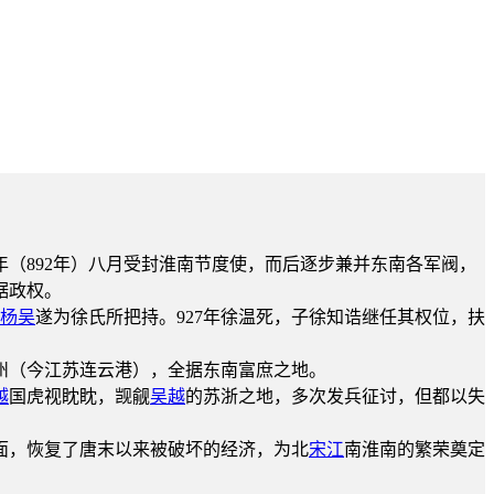
（892年）八月受封淮南节度使，而后逐步兼并东南各军阀，
据政权。
杨吴
遂为徐氏所把持。927年徐温死，子徐知诰继任其权位，扶
州（今江苏连云港），全据东南富庶之地。
越
国虎视眈眈，觊觎
吴越
的苏浙之地，多次发兵征讨，但都以失
面，恢复了唐末以来被破坏的经济，为北
宋江
南淮南的繁荣奠定