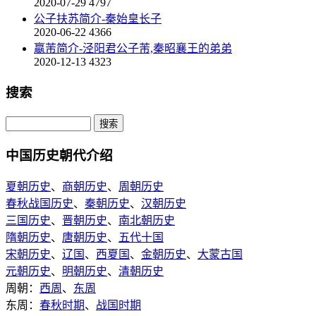
2020-07-29
4797
公子扶苏简介-秦始皇长子
2020-06-22
4366
嬴芾简介-泾阳君公子芾,秦昭襄王的弟弟
2020-12-13
4323
搜索
中国历史朝代介绍
夏朝历史
、
商朝历史
、
周朝历史
春秋战国历史
、
秦朝历史
、
汉朝历史
三国历史
、
晋朝历史
、
南北朝历史
隋朝历史
、
唐朝历史
、
五代十国
宋朝历史
、
辽国
、
西夏国
、
金朝历史
、
大蒙古国
元朝历史
、
明朝历史
、
清朝历史
周朝：
西周
、
东周
东周：
春秋时期
、
战国时期