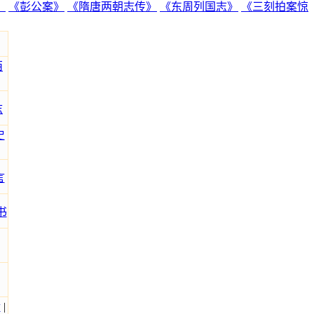
》
《彭公案》
《隋唐两朝志传》
《东周列国志》
《三刻拍案惊
西
志
史
言
书
传
|