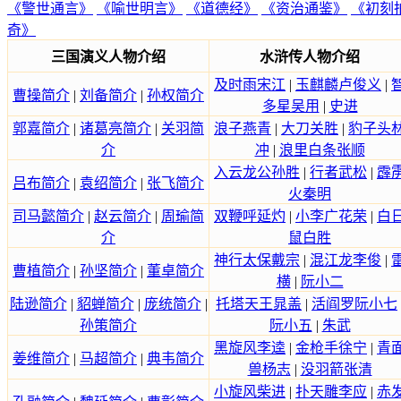
《警世通言》
《喻世明言》
《道德经》
《资治通鉴》
《初刻
奇》
三国演义人物介绍
水浒传人物介绍
及时雨宋江
|
玉麒麟卢俊义
|
曹操简介
|
刘备简介
|
孙权简介
多星吴用
|
史进
郭嘉简介
|
诸葛亮简介
|
关羽简
浪子燕青
|
大刀关胜
|
豹子头
介
冲
|
浪里白条张顺
入云龙公孙胜
|
行者武松
|
霹
吕布简介
|
袁绍简介
|
张飞简介
火秦明
司马懿简介
|
赵云简介
|
周瑜简
双鞭呼延灼
|
小李广花荣
|
白
介
鼠白胜
神行太保戴宗
|
混江龙李俊
|
曹植简介
|
孙坚简介
|
董卓简介
横
|
阮小二
陆逊简介
|
貂蝉简介
|
庞统简介
|
托塔天王晁盖
|
活阎罗阮小七
孙策简介
阮小五
|
朱武
黑旋风李逵
|
金枪手徐宁
|
青
姜维简介
|
马超简介
|
典韦简介
兽杨志
|
没羽箭张清
小旋风柴进
|
扑天雕李应
|
赤