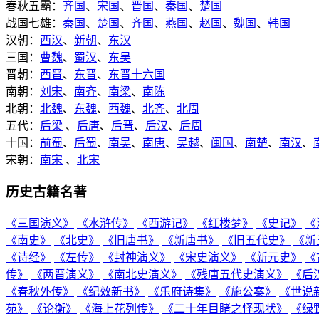
春秋五霸：
齐国
、
宋国
、
晋国
、
秦国
、
楚国
战国七雄：
秦国
、
楚国
、
齐国
、
燕国
、
赵国
、
魏国
、
韩国
汉朝：
西汉
、
新朝
、
东汉
三国：
曹魏
、
蜀汉
、
东吴
晋朝：
西晋
、
东晋
、
东晋十六国
南朝：
刘宋
、
南齐
、
南梁
、
南陈
北朝：
北魏
、
东魏
、
西魏
、
北齐
、
北周
五代：
后梁
、
后唐
、
后晋
、
后汉
、
后周
十国：
前蜀
、
后蜀
、
南吴
、
南唐
、
吴越
、
闽国
、
南楚
、
南汉
、
宋朝：
南宋
、
北宋
历史古籍名著
《三国演义》
《水浒传》
《西游记》
《红楼梦》
《史记》
《
《南史》
《北史》
《旧唐书》
《新唐书》
《旧五代史》
《新
《诗经》
《左传》
《封神演义》
《宋史演义》
《新元史》
《
传》
《两晋演义》
《南北史演义》
《残唐五代史演义》
《后
《春秋外传》
《纪效新书》
《乐府诗集》
《施公案》
《世说
苑》
《论衡》
《海上花列传》
《二十年目睹之怪现状》
《绿