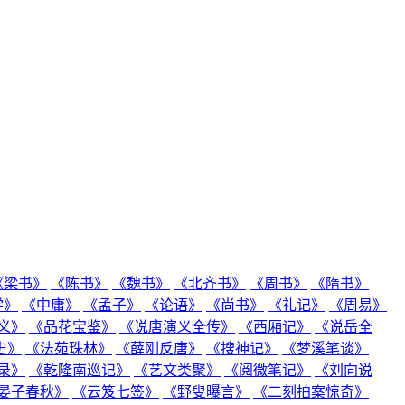
《梁书》
《陈书》
《魏书》
《北齐书》
《周书》
《隋书》
学》
《中庸》
《孟子》
《论语》
《尚书》
《礼记》
《周易》
义》
《品花宝鉴》
《说唐演义全传》
《西厢记》
《说岳全
史》
《法苑珠林》
《薛刚反唐》
《搜神记》
《梦溪笔谈》
录》
《乾隆南巡记》
《艺文类聚》
《阅微笔记》
《刘向说
晏子春秋》
《云笈七签》
《野叟曝言》
《二刻拍案惊奇》