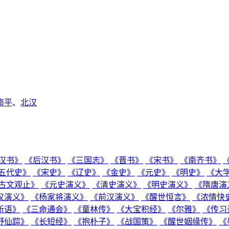
南平
、
北汉
汉书》
《后汉书》
《三国志》
《晋书》
《宋书》
《南齐书》
五代史》
《宋史》
《辽史》
《金史》
《元史》
《明史》
《大
古文观止》
《元史演义》
《清史演义》
《明史演义》
《隋唐演
汉演义》
《杨家将演义》
《前汉演义》
《醒世恒言》
《浓情快
新语》
《三命通会》
《童林传》
《大宝积经》
《尔雅》
《传习
野仙踪》
《长短经》
《抱朴子》
《战国策》
《醒世姻缘传》
《