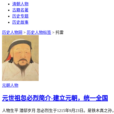
清朝人物
古籍名著
历史专题
历史故事
历史人物网
>
历史人物标签
> 托雷
元朝人物
元世祖忽必烈简介-建立元朝，统一全国
人物生平 潜邸岁月 忽必烈生于1215年9月23日。是铁木真