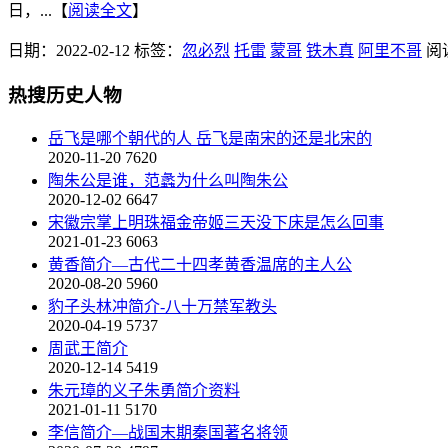
日，...【
阅读全文
】
日期：2022-02-12
标签：
忽必烈
托雷
蒙哥
铁木真
阿里不哥
阅
热搜历史人物
岳飞是哪个朝代的人 岳飞是南宋的还是北宋的
2020-11-20
7620
陶朱公是谁，范蠡为什么叫陶朱公
2020-12-02
6647
宋徽宗掌上明珠福金帝姬三天没下床是怎么回事
2021-01-23
6063
黄香简介—古代二十四孝黄香温席的主人公
2020-08-20
5960
豹子头林冲简介-八十万禁军教头
2020-04-19
5737
周武王简介
2020-12-14
5419
朱元璋的义子朱勇简介资料
2021-01-11
5170
李信简介—战国末期秦国著名将领