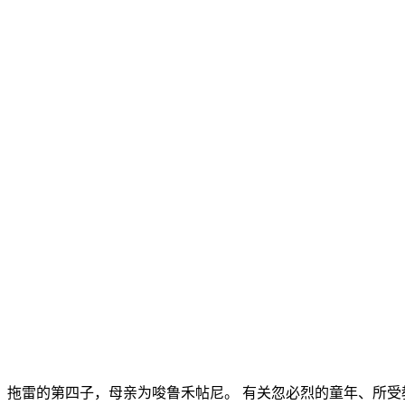
之孙，拖雷的第四子，母亲为唆鲁禾帖尼。 有关忽必烈的童年、所受教