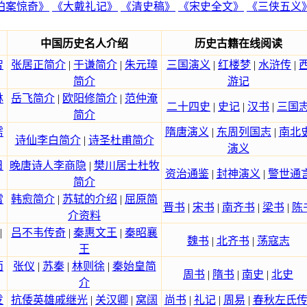
拍案惊奇》
《大戴礼记》
《清史稿》
《宋史全文》
《三侠五义
中国历史名人介绍
历史古籍在线阅读
智
张居正简介
|
于谦简介
|
朱元璋
三国演义
|
红楼梦
|
水浒传
|
简介
游记
林
岳飞简介
|
欧阳修简介
|
范仲淹
二十四史
|
史记
|
汉书
|
三国
简介
雳
隋唐演义
|
东周列国志
|
南北
诗仙李白简介
|
诗圣杜甫简介
演义
日
晚唐诗人李商隐
|
樊川居士杜牧
资治通鉴
|
封神演义
|
警世通
简介
雷
韩愈简介
|
苏轼的介绍
|
屈原简
晋书
|
宋书
|
南齐书
|
梁书
|
陈
介资料
|
吕不韦传奇
|
秦惠文王
|
秦昭襄
魏书
|
北齐书
|
荡寇志
王
面
张仪
|
苏秦
|
林则徐
|
秦始皇简
周书
|
隋书
|
南史
|
北史
介
发
抗倭英雄戚继光
|
关汉卿
|
窝阔
尚书
|
礼记
|
周易
|
春秋左氏