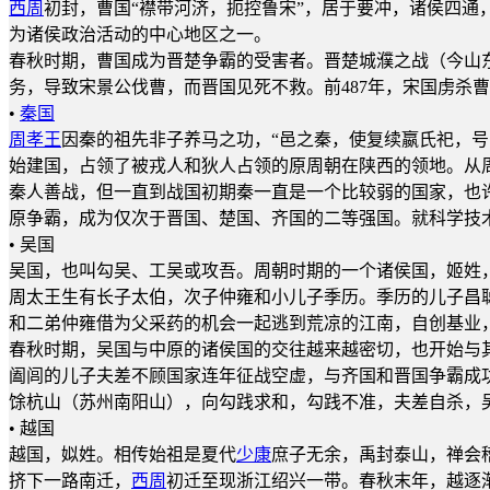
西周
初封，曹国“襟带河济，扼控鲁宋”，居于要冲，诸侯四
为诸侯政治活动的中心地区之一。
春秋时期，曹国成为晋楚争霸的受害者。晋楚城濮之战（今山
务，导致宋景公伐曹，而晋国见死不救。前487年，宋国虏杀曹
•
秦国
周孝王
因秦的祖先非子养马之功，“邑之秦，使复续嬴氏祀，号
始建国，占领了被戎人和狄人占领的原周朝在陕西的领地。从周
秦人善战，但一直到战国初期秦一直是一个比较弱的国家，也
原争霸，成为仅次于晋国、楚国、齐国的二等强国。就科学技术
• 吴国
吴国，也叫勾吴、工吴或攻吾。周朝时期的一个诸侯国，姬姓
周太王生有长子太伯，次子仲雍和小儿子季历。季历的儿子昌
和二弟仲雍借为父采药的机会一起逃到荒凉的江南，自创基业
春秋时期，吴国与中原的诸侯国的交往越来越密切，也开始与
阖闾的儿子夫差不顾国家连年征战空虚，与齐国和晋国争霸成
馀杭山（苏州南阳山），向勾践求和，勾践不准，夫差自杀，
• 越国
越国，姒姓。相传始祖是夏代
少康
庶子无余，禹封泰山，禅会
挤下一路南迁，
西周
初迁至现浙江绍兴一带。春秋末年，越逐