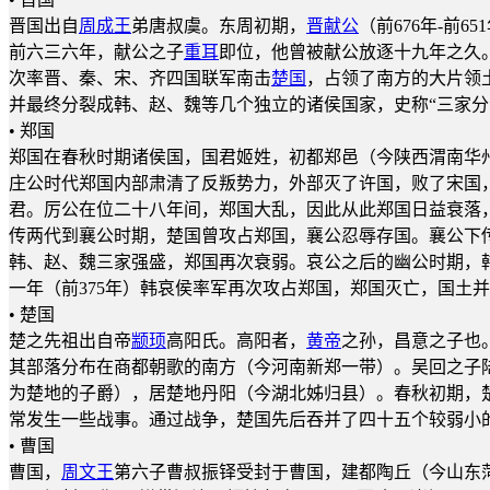
晋国出自
周成王
弟唐叔虞。东周初期，
晋献公
（前676年-
前六三六年，献公之子
重耳
即位，他曾被献公放逐十九年之久
次率晋、秦、宋、齐四国联军南击
楚国
，占领了南方的大片领
并最终分裂成韩、赵、魏等几个独立的诸侯国家，史称“三家分
• 郑国
郑国在春秋时期诸侯国，国君姬姓，初都郑邑（今陕西渭南华
庄公时代郑国内部肃清了反叛势力，外部灭了许国，败了宋国
君。厉公在位二十八年间，郑国大乱，因此从此郑国日益衰落
传两代到襄公时期，楚国曾攻占郑国，襄公忍辱存国。襄公下
韩、赵、魏三家强盛，郑国再次衰弱。哀公之后的幽公时期，
一年（前375年）韩哀侯率军再次攻占郑国，郑国灭亡，国土
• 楚国
楚之先祖出自帝
颛顼
高阳氏。高阳者，
黄帝
之孙，昌意之子也
其部落分布在商都朝歌的南方（今河南新郑一带）。吴回之子
为楚地的子爵），居楚地丹阳（今湖北姊归县）。春秋初期，
常发生一些战事。通过战争，楚国先后吞并了四十五个较弱小
• 曹国
曹国，
周文王
第六子曹叔振铎受封于曹国，建都陶丘（今山东菏