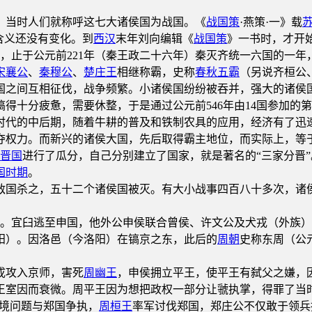
，当时人们就称呼这七大诸侯国为战国。《
战国策
·燕策·一》载
含义还没有变化。到
西汉
末年刘向编辑《
战国策
》一书时，才开
，止于公元前221年（秦王政二十六年）秦灭齐统一六国的一年，
宋襄公
、
秦穆公
、
楚庄王
相继称霸，史称
春秋五霸
（另说齐桓公
国之间互相征伐，战争频繁。小诸侯国纷纷被吞并，强大的诸侯
得十分疲惫，需要休整，于是通过公元前546年由14国参加的
时代的中后期，随着牛耕的普及和铁制农具的应用，经济有了迅
夺权力。而新兴的诸侯大国，先后取得霸主地位，而实际上，等
晋国
进行了瓜分，自己分别建立了国家，就是著名的“三家分晋”。
国时期
。
国杀之，五十二个诸侯国被灭。有大小战事四百八十多次，诸侯
。宜臼逃至申国，他外公申侯联合曾侯、许文公及犬戎（外族）
阳）。因洛邑（今洛阳）在镐京之东，此后的
周朝
史称东周（公元
戎攻入京师，害死
周幽王
，申侯拥立平王，使平王有弑父之嫌，
王室因而衰微。周平王因为想把政权一部分让虢执掌，得罪了当
边境问题与郑国争执，
周桓王
率军讨伐郑国，郑庄公不仅敢于领兵