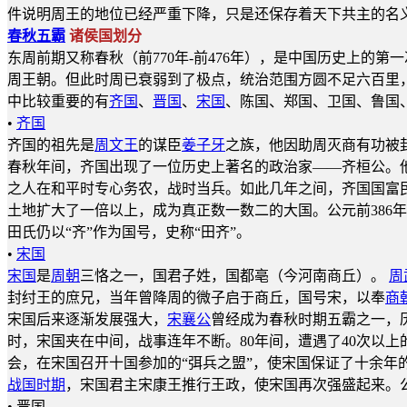
件说明周王的地位已经严重下降，只是还保存着天下共主的名义
春秋五霸
诸侯国划分
东周前期又称春秋（前770年-前476年），是中国历史上的
周王朝。但此时周已衰弱到了极点，统治范围方圆不足六百里
中比较重要的有
齐国
、
晋国
、
宋国
、陈国、郑国、卫国、鲁国
•
齐国
齐国的祖先是
周文王
的谋臣
姜子牙
之族，他因助周灭商有功被
春秋年间，齐国出现了一位历史上著名的政治家——齐桓公。
之人在和平时专心务农，战时当兵。如此几年之间，齐国国富民
土地扩大了一倍以上，成为真正数一数二的大国。公元前386
田氏仍以“齐”作为国号，史称“田齐”。
•
宋国
宋国
是
周朝
三恪之一，国君子姓，国都亳（今河南商丘）。
周
封纣王的庶兄，当年曾降周的微子启于商丘，国号宋，以奉
商
宋国后来逐渐发展强大，
宋襄公
曾经成为春秋时期五霸之一，
时，宋国夹在中间，战事连年不断。80年间，遭遇了40次以
会，在宋国召开十国参加的“弭兵之盟”，使宋国保证了十余年
战国时期
，宋国君主宋康王推行王政，使宋国再次强盛起来。公
• 晋国