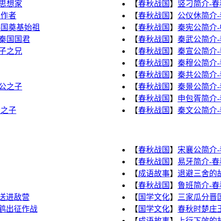
思想家
【
春秋战国
】
竖刁简介-
秋作者
【
春秋战国
】
公仪休简介
韩国奠基始祖
【
春秋战国
】
秦宪公简介
秦国国君
【
春秋战国
】
秦武公简介-
子之兄
【
春秋战国
】
秦宣公简介
【
春秋战国
】
秦穆公简介
【
春秋战国
】
秦共公简介
公之子
【
春秋战国
】
秦景公简介
【
春秋战国
】
申包胥简介
公之子
【
春秋战国
】
秦文公简介
【
春秋战国
】
宋襄公简介
【
春秋战国
】
易牙简介-
【
成语故事
】
退避三舍的
【
春秋战国
】
鲁班简介-
送进敌营
【
国学文化
】
三家瓜分晋
鹤出征作战
【
国学文化
】
春秋时楚庄王
【
成语故事
】
上行下效的