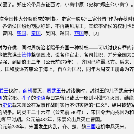
罢了。郑庄公带兵东征西讨，小霸中原（史称“郑庄公小霸”）
第一次全国性大分裂形成的时期。史家一般以“三家分晋”作为春秋
，各诸侯国纷纷割据称雄，不再朝见周王，其统率诸侯的权利也
、曹国、
楚国
、
秦国
、吴国、越国、
燕国
等。[2]
封为齐侯，同时周统治者赐予齐国一种特权——可以讨伐有罪的
他依靠谋士
管仲
整顿国政，设各种官吏，各司其职，并分全国为
强，到周僖王三年（公元前679年），齐国已称霸北方。后来，
年，田和放逐齐康公于海上，自立为国君，同年为周安王册命为齐
武王
伐纣，
商朝
覆灭，
周武王
分封诸侯时，封纣王的儿子武庚于
朝
的宗祀。
孔子
的
论语
尧曰篇曾记载此一原则叫做“兴灭国，继绝
历
史记
载宋襄公在军事作战时实行不切实际的“仁义”，结果被楚
上的战争。周灵王二十六年（公元前546年），宋国令尹向戎因
的和平时期。公元前487年，宋景公出兵灭亡曹国。
元前286年，宋国发生内乱，齐、楚、魏
三国
趁机举兵灭宋。