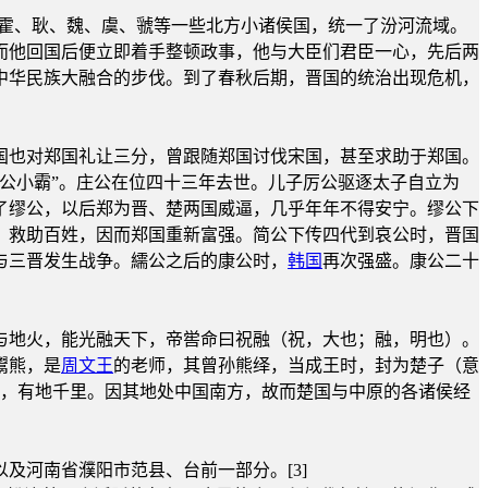
消灭霍、耿、魏、虞、虢等一些北方小诸侯国，统一了汾河流域。
而他回国后便立即着手整顿政事，他与大臣们君臣一心，先后两
中华民族大融合的步伐。到了春秋后期，晋国的统治出现危机，
国也对郑国礼让三分，曾跟随郑国讨伐宋国，甚至求助于郑国。
公小霸”。庄公在位四十三年去世。儿子厉公驱逐太子自立为
了缪公，以后郑为晋、楚两国威逼，几乎年年不得安宁。缪公下
，救助百姓，因而郑国重新富强。简公下传四代到哀公时，晋国
与三晋发生战争。繻公之后的康公时，
韩国
再次强盛。康公二十
与地火，能光融天下，帝喾命曰祝融（祝，大也；融，明也）。
鬻熊，是
周文王
的老师，其曾孙熊绎，当成王时，封为楚子（意
王，有地千里。因其地处中国南方，故而楚国与中原的各诸侯经
及河南省濮阳市范县、台前一部分。[3]