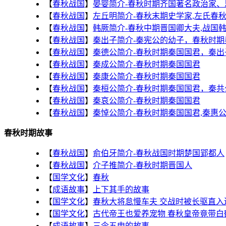
【
春秋战国
】
晏婴简介-春秋时期齐国著名政治家、
【
春秋战国
】
左丘明简介-春秋末期史学家,左氏春
【
春秋战国
】
韩厥简介-春秋中期晋国卿大夫,战国
【
春秋战国
】
秦出子简介-秦宪公的幼子，春秋时期
【
春秋战国
】
秦德公简介-春秋时期秦国国君，秦出
【
春秋战国
】
秦成公简介-春秋时期秦国国君
【
春秋战国
】
秦康公简介-春秋时期秦国国君
【
春秋战国
】
秦桓公简介-春秋时期秦国国君，秦共
【
春秋战国
】
秦哀公简介-春秋时期秦国国君
【
春秋战国
】
秦悼公简介-春秋时期秦国国君,秦惠
春秋时期故事
【
春秋战国
】
俞伯牙简介-春秋战国时期楚国郢都人
【
春秋战国
】
介子推简介-春秋时期晋国人
【
国学文化
】
春秋
【
成语故事
】
上下其手的故事
【
国学文化
】
春秋大将怠慢车夫 交战时被长驱直入
【
国学文化
】
古代帝王也爱养宠物 春秋皇帝竟带白
【
成语故事
】
三令五申的故事