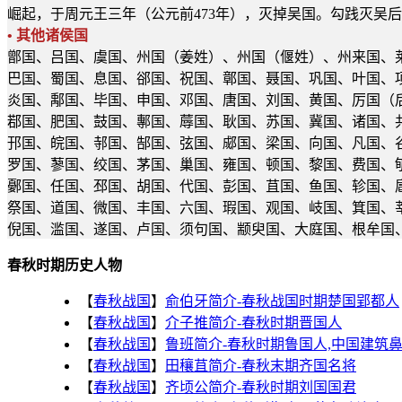
崛起，于周元王三年（公元前473年），灭掉吴国。勾践灭吴
• 其他诸侯国
鄫国、吕国、虞国、州国（姜姓）、州国（偃姓）、州来国、
巴国、蜀国、息国、郤国、祝国、鄣国、聂国、巩国、叶国、
炎国、鄅国、毕国、申国、邓国、唐国、刘国、黄国、厉国（
鄀国、肥国、鼓国、鄟国、蓐国、耿国、苏国、冀国、诸国、
邘国、皖国、邿国、郜国、弦国、郕国、梁国、向国、凡国、
罗国、蓼国、绞国、茅国、巢国、雍国、顿国、黎国、费国、
鄾国、任国、邳国、胡国、代国、彭国、苴国、鱼国、轸国、
祭国、道国、微国、丰国、六国、瑕国、观国、岐国、箕国、
倪国、滥国、遂国、卢国、须句国、颛臾国、大庭国、根牟国
春秋时期历史人物
【
春秋战国
】
俞伯牙简介-春秋战国时期楚国郢都人
【
春秋战国
】
介子推简介-春秋时期晋国人
【
春秋战国
】
鲁班简介-春秋时期鲁国人,中国建筑
【
春秋战国
】
田穰苴简介-春秋末期齐国名将
【
春秋战国
】
齐顷公简介-春秋时期刘国国君