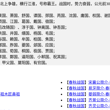
后北上争雄，横行江淮，号称霸王。战国时，势力衰弱，公元前30
莱国、萧国、舒国、谭国、郧国、芮国、沈国、庸国、权国、谢
项国、江国、葛国、戴国、宿国；
后改随国）、淳于国、钟离国、钟吾国；
共国、井国、缙国、杨国、毛国；
谷国、赖国、牟国、柏国、焦国；
郇国、胙国、夔国、郐国、应国；
扈国、荀国、桐国、极国、贾国；
莘国、鄚国、逼阳国、小邾国、祝其国；
、甲父国、翨阳国、有穷国。
【
春秋战国
】
宋襄公简介
【
春秋战国
】
易牙简介-
鼻祖木匠鼻祖
【
春秋战国
】
晏弱简介-
【
春秋战国
】
齐景公简介
【
春秋战国
】
齐灵公简介