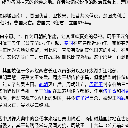
通，成为各国往来的必经之地。在春秋诸侯纷争的政治舞台上，曹
东鄄城西南），晋国伐曹、卫救宋，把曹共公俘虏。楚国失利后
伯阳，曹国灭亡。曹国共26任君，立国636年。
曰秦嬴。”，作为周朝的附庸，让其继续嬴姓的祭祀。周平王元年
僖王五年（公元前677年）起，
秦国
在雍建都近300年。雍城
许正因为它地处偏僻，因此它一直没有受到其他国家的重视。在
、文化等等而言，秦在战国初期也比较落后。这个形势一直到前
，其国境位于今苏皖两省长江以南部分以及环太湖浙江北部。
聪明早慧，深受太王宠爱。周太王想传位于昌，但根据当时传统
，建立了勾吴古国。
商朝
灭亡后，周朝建立，
周武王
封泰伯第三
其他诸侯国争雄。吴王
阖闾
在现苏州建立都城，任用
伍子胥
和
孙
功后，但却忽视了边界上的越国，并令
伍子胥
自杀，被越王
勾践
吴国灭亡，吴地尽属越国。
稽中封禅大典中的会稽本来是在泰山附近，商朝时越国封地在古
渐强大，其王勾践经常与吴国对抗，周敬王二十六年（公元前49