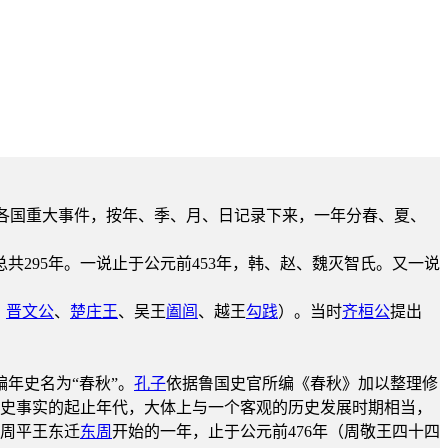
时各国重大事件，按年、季、月、日记录下来，一年分春、夏、
共295年。一说止于公元前453年，韩、赵、魏灭智氏。又一说
、
晋文公
、
楚庄王
、吴王
阖闾
、越王
勾践
）。当时
齐桓公
提出
年史名为“春秋”。
孔子
依据鲁国史官所编《春秋》加以整理修
记历史事实的起止年代，大体上与一个客观的历史发展时期相当，
周平王东迁
东周
开始的一年，止于公元前476年（周敬王四十四