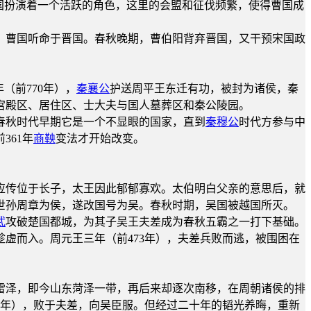
国扮演着一个活跃的角色，这里的会盟和征伐频繁，使得曹国成
，曹国听命于晋国。春秋晚期，曹伯阳背弃晋国，又干预宋国政
（前770年），
秦襄公
护送周平王东迁有功，被封为诸侯，秦
有宫殿区、居住区、士大夫与国人墓葬区和秦公陵园。
春秋时代早期它是一个不显眼的国家，直到
秦穆公
时代方参与中
361年
商鞅
变法才开始改变。
应传位于长子，太王因此郁郁寡欢。太伯明白父亲的意思后，就
世孙周章为侯，遂改国号为吴。春秋时期，吴国被越国所灭。
武
攻破楚国都城，为其子吴王夫差成为春秋五霸之一打下基础。
趁虚而入。周元王三年（前473年），夫差兵败而逃，被围困在
雷泽，即今山东菏泽一带，再后来却逐次南移，在周朝诸侯的排
4年），败于夫差，向吴臣服。但经过二十年的韬光养晦，重新