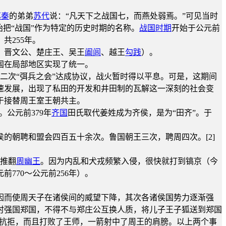
苏秦
的弟弟
苏代
说：“凡天下之战国七，而燕处弱焉。”可见当时
始把“战国”作为特定的历史时期的名称。
战国时期
开始于公元前
共255年。
、晋文公、楚庄王、吴王
阖闾
、越王
勾践
）。
国在局部地区实现了统一。
第二次“弭兵之会”达成协议，战火暂时得以平息。可是，这期间
速发展，出现了私田的开发和井田制的瓦解这一深刻的社会变
于接替周王室王朝共主。
公元前379年
齐国
田氏取代姜姓成为齐侯，是为“田齐”。于
的朝聘和盟会四百五十余次。鲁国朝王三次，聘周四次。[2]
推翻
周幽王
。因为内乱和犬戎频繁入侵，很快就打到镐京（今
前770～公元前256年）。
因而使周天子在诸侯间的威望下降，其次各诸侯国势力逐渐强
时强国郑国，不得不与郑庄公互换人质，将儿子王子狐送到郑国
抗拒，而且打败了王师，一箭射中了周王的肩膀。以上两个事