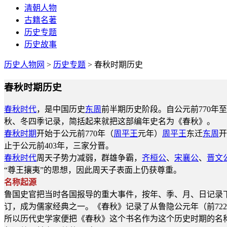
清朝人物
古籍名著
历史专题
历史故事
历史人物网
>
历史专题
> 春秋时期历史
春秋时期历史
春秋时代
，是中国历史
东周
前半期历史阶段。自公元前770年至
秋、冬四季记录，简括起来就把这部编年史名为《春秋》。
春秋时期
开始于公元前770年（
周平王
元年）
周平王
东迁
东周
开
止于公元前403年，三家分晋。
春秋时代
周天子势力减弱，群雄争霸，
齐桓公
、
宋襄公
、
晋文
“尊王攘夷”的思想，因此周天子表面上仍获尊重。
名称起源
鲁国史官把当时各国报导的重大事件，按年、季、月、日记录
订，成为儒家经典之一。《春秋》记录了从鲁隐公元年（前722
所以历代史学家便把《春秋》这个书名作为这个历史时期的名