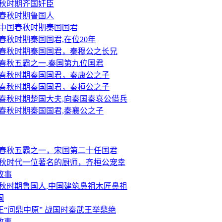
春秋时期齐国奸臣
-春秋时期鲁国人
-中国春秋时期秦国国君
春秋时期秦国国君,在位20年
-春秋时期秦国国君，秦穆公之长兄
-春秋五霸之一,秦国第九位国君
-春秋时期秦国国君，秦康公之子
-春秋时期秦国国君，秦桓公之子
-春秋时期楚国大夫,向秦国秦哀公借兵
-春秋时期秦国国君,秦襄公之子
-春秋五霸之一，宋国第二十任国君
春秋时代一位著名的厨师，齐桓公宠幸
故事
春秋时期鲁国人,中国建筑鼻祖木匠鼻祖
国
“问鼎中原” 战国时秦武王举鼎绝
故事