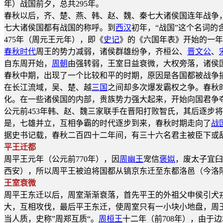
年）战国前夕，总共295年。
春秋以后，齐、楚、燕、韩、赵、魏、秦七大诸侯国连年战争
七大诸侯国都有战国的称呼。到
西汉
初年，“战国”这个名词的
475年（周元王元年），即《
史记
》的《六国年表》开始的一年
春秋时代
周王的势力减弱，诸侯群雄纷争，齐桓公、
晋文公
、
自东周开始，
周朝
由强转弱，王室日益衰微，大权旁落，诸侯
春秋中期，出现了一个比较和平的时期，原因是各国都被战争搞
在长江流域，吴、楚、越
三国
之间却多次爆发霸权之争。春秋
化。在一些诸侯国的内部，贵族势力强大起来，开始向国君争
公元前453年韩、赵、魏三家联手在晋阳打败智氏，其后逐步将
是，七雄并立，互相争霸的时代逐步到来，春秋时期走向了
战
据史书记载，春秋二百四十二年间，有三十六名君主被臣下或敌
平王迁都
周平王元年（公元前770年），因
周幽王
宠信
褒姒
，废太子宜臼
西安），所以周平王被迫将国都从镐京东迁至东都洛邑（今洛
王室衰微
周平王东迁以后，周室渐渐衰落，首先平王的外祖父申侯引犬
大，互相攻伐，最后平王东迁，使周室只有一小块小地盘，周
当人质，史称”周郑互质“。
周桓王
十二年（前708年），由于