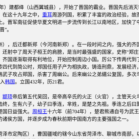
前651年）建都绛（山西翼城县），开始了晋国的霸业。晋国先后
。在这十九年之中，
重耳
周游列国，积累了丰富的政治经验，故
土。晋军南征促使华夏文明进一步流传到长江以南地区，加快了
晋”。
州），后迁都新郑（今河南新郑）。在一段时间之内，强大的齐
，还射中了周天子桓王的肩膀，是当时最强盛的国家，史称“郑庄
，齐国逐渐取得有利地位，开始控制周边小国。厉公下传两代到
传四代到简公时，郑国任用子产为相执政，铸造刑鼎，发展经济
韩武子攻占郑国，杀害了周幽公。后来幽公之弟繻公复国，多次
并入
韩国
。立国432年，历21君。
。
颛顼
帝后第五代吴回，是帝高辛氏的火正（火官），主管天火
陆终，生有六子，幼子曰季连，芈姓，是楚之先祖。季连之后曰
楚国日益强大。
周桓王
十六年（前704年），楚君熊通自号为武
的诸侯方国，并逐步成为春秋前期中国南方的主要强国之一。
泽市定陶区），曹国疆域约辖今山东省菏泽市、聊城市南部，以