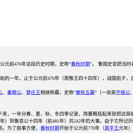
公元前476年这段历史时期，史称“
春秋时期
”。 鲁国史官把当
始的一年，止于公元前476年（周敬王四十四年），战国前夕，总
公
、
秦穆公
、
楚庄王
相继称霸，史称“
春秋五霸
”（一说是
齐桓公
下来，一年分春、夏、秋、冬四季记录，简要概括起来就把这部编
年）到鲁哀公十四年（前481年）共242年的大事。由于它所
称。为了叙事方便，
春秋时期
开始于公元前770年（
周平王
元年）