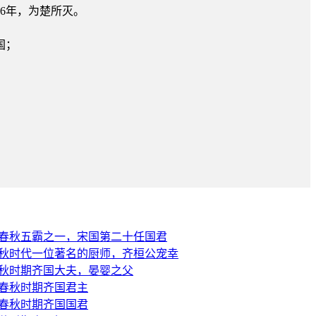
6年，为楚所灭。
国；
-春秋五霸之一，宋国第二十任国君
春秋时代一位著名的厨师，齐桓公宠幸
春秋时期齐国大夫，晏婴之父
-春秋时期齐国君主
-春秋时期齐国国君