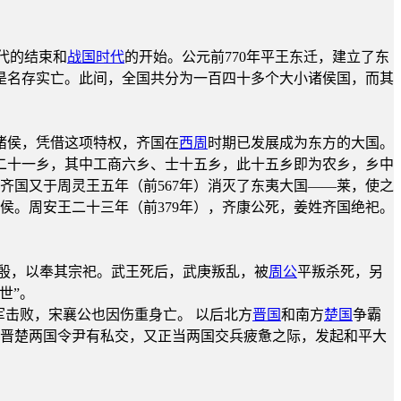
。
时代的结束和
战国时代
的开始。公元前770年平王东迁，建立了东
是名存实亡。此间，全国共分为一百四十多个大小诸侯国，而其
诸侯，凭借这项特权，齐国在
西周
时期已发展成为东方的大国。
二十一乡，其中工商六乡、士十五乡，此十五乡即为农乡，乡中
齐国又于周灵王五年（前567年）消灭了东夷大国——莱，使之
侯。周安王二十三年（前379年），齐康公死，姜姓齐国绝祀。
殷，以奉其宗祀。武王死后，武庚叛乱，被
周公
平叛杀死，另
世”。
军击败，宋襄公也因伤重身亡。 以后北方
晋国
和南方
楚国
争霸
为和晋楚两国令尹有私交，又正当两国交兵疲惫之际，发起和平大