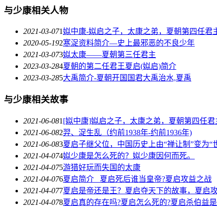
与少康相关人物
2021-03-07
1
姒中康-姒启之子，太康之弟，夏朝第四任君
2020-05-19
2
寒浞资料简介—史上最邪恶的不良少年
2021-03-07
3
姒太康——夏朝第三任君主
2023-03-28
4
夏朝的第二任君王夏启(姒启)简介
2023-03-28
5
大禹简介-夏朝开国国君大禹治水,夏禹
与少康相关故事
2021-06-08
1
[姒中康]姒启之子，太康之弟，夏朝第四任君
2021-06-08
2
羿、浞生乱（约前1938年-约前1936年)
2021-06-08
3
夏启子继父位，中国历史上由“禅让制”变为“
2021-04-07
4
姒少康是怎么死的？姒少康因何而死。
2021-04-07
5
游猎好玩而失国的太康
2021-04-07
6
夏启简介_ 夏启死后谁当皇帝?夏启攻益之战
2021-04-07
7
夏启是帝还是王？夏启夺天下的故事，夏启
2021-04-07
8
夏启真的存在吗?夏启怎么死的?夏启杀伯益是