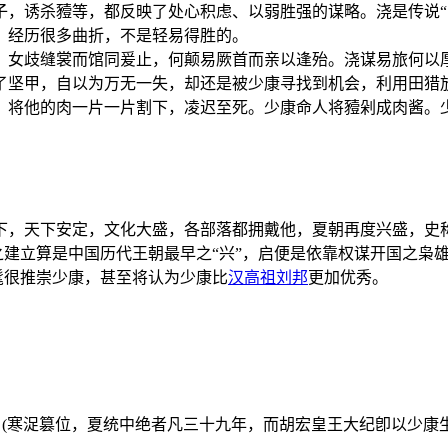
子，诱杀豷等，都反映了处心积虑、以弱胜强的谋略。浇是传说“
，经历很多曲折，不是轻易得胜的。
首。女歧缝裳而馆同爰止，何颠易厥首而亲以逢殆。浇谋易旅何以
了坚甲，自以为万无一失，却还是被少康寻找到机会，利用田猎
，将他的肉一片一片割下，凌迟至死。少康命人将豷剁成肉酱。
下，天下安定，文化大盛，各部落都拥戴他，夏朝再度兴盛，史称
之建立算是中国历代王朝最早之“兴”，启便是依靠权谋开国之枭
髦很推崇少康，甚至将认为少康比
汉高祖
刘邦
更加优秀。
。(寒浞篡位，夏统中绝者凡三十九年，而胡宏皇王大纪卽以少康