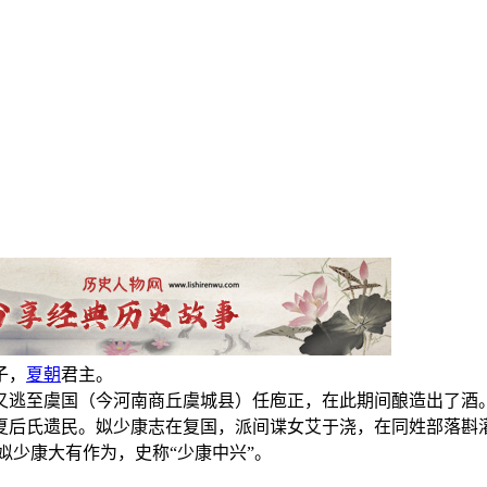
子，
夏朝
君主。
又逃至虞国（今河南商丘虞城县）任庖正，在此期间酿造出了酒
夏后氏遗民。姒少康志在复国，派间谍女艾于浇，在同姓部落斟
姒少康大有作为，史称“少康中兴”。