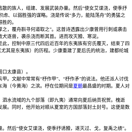
逃散的族人，组建、发展武装办量。然后“使女艾谍浇，使季抒
积虑、以弱胜强的谋略。浇是传说“多力，能陆荡舟”的勇猛之
得胜的。
厚之，覆舟斟寻何道取之”。这首诗透露出少康曾用行刺或袭击
放犬逐兽，袭杀浇而断其首。进而攻灭豷、寒浞。
至此，控制中原三代四后近百年的东夷族有穷氏覆灭，结束了四
（尤其是东夷族）的历程。少康重建了夏后氏的统治，建都纶城
周口太康县）。
。文献中常常有“杼作甲”、“杼作矛”的说法。他还派人讨伐
东海（今黄海）之滨。杼在位期间是
夏朝
最昌盛的时期。夏人对
、泗水流域的九个部落（即九夷）通常向夏后纳贡祝贺。槐逝
发展。同时，他开始对顺从夏室的方国部落封土封号。这便是数
。然后“使女艾谍浇，使季抒诱豷，遂灭过、戈，复禹之绩”。