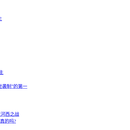
主
主
世袭制”的第一
攻河西之战
真的吗?