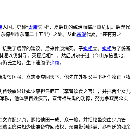
康
入国。史称“
太康
失国”，夏后氏的统治面临严重危机。后羿代
山东德州市东南二十五里）之处。从此
寒浞
代夏，“袭有穷之
，接受了后羿的建议。后来仲康病死，子
姒相
立。
姒相
为了躲避
斟灌以伐斟寻，灭夏后相” 。然后封浇于过（今山东掖县北，
有仍氏之地，生下遗腹子
少康
。
康发愤图强，立志要夺回天下，他先在外祖父手下担任牧正（牧
氏首领虞思让姒少康担任庖正（掌管饮食之官），并把两个女儿
和军队，他体察百姓疾苦，宣传祖先禹的功德，努力争取民众支
二女许配少康，赐给他田一成、众一旅，并把纶邑交由少康管
室遗臣靡得知少康准备夺回政权，亲自带领斟灌、斟鄩氏的残余