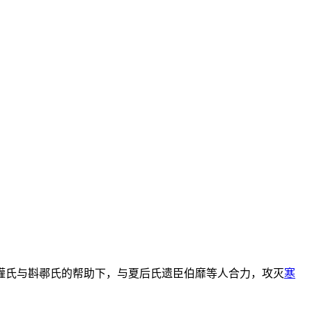
。
灌氏与斟鄩氏的帮助下，与夏后氏遗臣伯靡等人合力，攻灭
寒