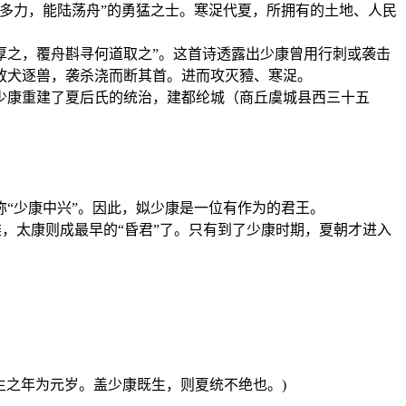
多力，能陆荡舟”的勇猛之士。寒浞代夏，所拥有的土地、人民
厚之，覆舟斟寻何道取之”。这首诗透露出少康曾用行刺或袭击
放犬逐兽，袭杀浇而断其首。进而攻灭豷、寒浞。
少康重建了夏后氏的统治，建都纶城（商丘虞城县西三十五
“少康中兴”。因此，姒少康是一位有作为的君王。
雄，太康则成最早的“昏君”了。只有到了少康时期，夏朝才进入
生之年为元岁。盖少康既生，则夏统不绝也。)