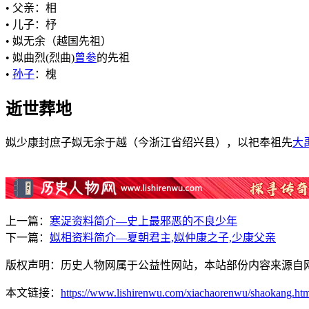
• 父亲：相
• 儿子：杼
• 姒无余（越国先祖）
• 姒曲烈(烈曲)
曾参
的先祖
•
孙子
：槐
逝世葬地
姒少康封庶子姒无余于越（今浙江省绍兴县），以祀奉祖先
大
上一篇：
寒浞资料简介—史上最邪恶的不良少年
下一篇：
姒相资料简介—夏朝君主,姒仲康之子,少康父亲
版权声明：历史人物网属于公益性网站，本站部份内容来源自
本文链接：
https://www.lishirenwu.com/xiachaorenwu/shaokang.ht