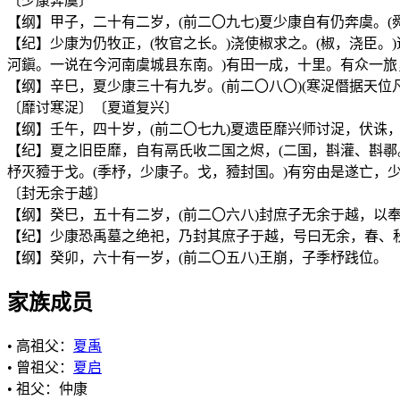
〔少康奔虞〕
【纲】甲子，二十有二岁，(前二〇九七)夏少康自有仍奔虞。(
【纪】少康为仍牧正，(牧官之长。)浇使椒求之。(椒，浇臣。
河鎭。一说在今河南虞城县东南。)有田一成，十里。有众一旅，
【纲】辛巳，夏少康三十有九岁。(前二〇八〇)(寒浞僭据天
〔靡讨寒浞〕〔夏道复兴〕
【纲】壬午，四十岁，(前二〇七九)夏遗臣靡兴师讨浞，伏诛
【纪】夏之旧臣靡，自有鬲氏收二国之烬，(二国，斟灌、斟鄩
杼灭豷于戈。(季杼，少康子。戈，豷封国。)有穷由是遂亡，
〔封无余于越〕
【纲】癸巳，五十有二岁，(前二〇六八)封庶子无余于越，以奉
【纪】少康恐禹墓之绝祀，乃封其庶子于越，号曰无余，春、
【纲】癸卯，六十有一岁，(前二〇五八)王崩，子季杼践位。
家族成员
• 高祖父：
夏禹
• 曾祖父：
夏启
• 祖父：仲康