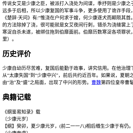
传说女艾是少康之臣，被派打入浇处为间谍，季抒则是少康之
远多于后相，所以少康复国的军事斗争，更多使用了诡诈手段
《楚辞·天问》有:“惟浇在户何求于嫂，何少康逐犬而颠陨其
的方法除掉了浇，很可能就是女艾夜间行刺，错杀为浇缝裳上
寒浞自杀未遂，被绑住拖到伯靡面前。伯靡历数寒浞各项罪状
里）。
历史评价
少康自幼历尽苦难，复国后能勤于政事，讲究信用。在他治理
从“太康失国”到“少康中兴”，前后共约近百年。如果说，夏朝
由“治”及“盛”之局面，出现了中兴的形势。
曹魏
第四位皇帝曹
典籍记载
《纲鉴易知录》载
〔少康元岁〕
【纲】癸卯，夏少康元岁，(前二一一八)相后缗生少康于有仍