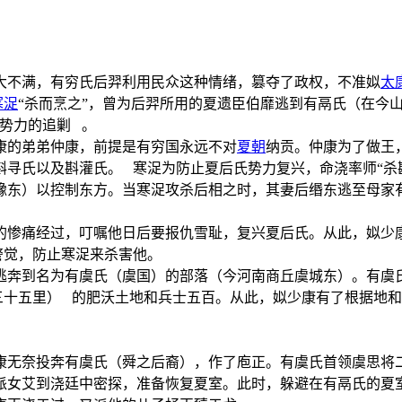
大不满，有穷氏后羿利用民众这种情绪，篡夺了政权，不准姒
太
寒浞
“杀而烹之”，曾为后羿所用的夏遗臣伯靡逃到有鬲氏（在今
势力的追剿 。
康的弟弟仲康，前提是有穷国永远不对
夏朝
纳贡。仲康为了做王
寻氏以及斟灌氏。 寒浞为防止夏后氏势力复兴，命浇率师“杀
豫东）以控制东方。当寒浞攻杀后相之时，其妻后缗东逃至母家
的惨痛经过，叮嘱他日后要报仇雪耻，复兴夏后氏。从此，姒少
警觉，防止寒浞来杀害他。
逃奔到名为有虞氏（虞国）的部落（今河南商丘虞城东）。有虞
三十五里） 的肥沃土地和兵士五百。从此，姒少康有了根据地
康无奈投奔有虞氏（舜之后裔），作了庖正。有虞氏首领虞思将
派女艾到浇廷中密探，准备恢复夏室。此时，躲避在有鬲氏的夏