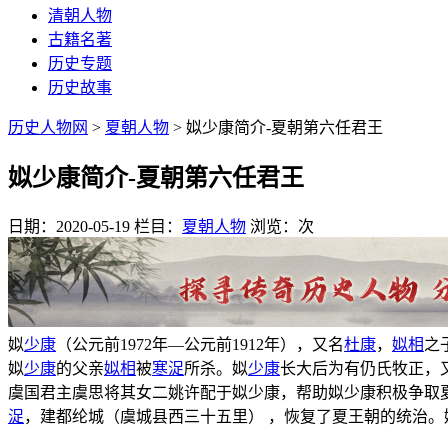
清朝人物
古籍名著
历史专题
历史故事
历史人物网
>
夏朝人物
> 姒少康简介-夏朝第六任君王
姒少康简介-夏朝第六任君王
日期：2020-05-19
栏目：
夏朝人物
浏览：
次
姒
少康
（公元前1972年—公元前1912年），又名
杜康
，
姒相
之
姒
少康
的父亲
姒相
被
寒浞
所杀。姒
少康
长大后为有仍氏牧正，
虞国君主虞思将其女二姚许配于姒少康，帮助姒少康积极争取
浞
，建都纶城（虞城县西三十五里） ，恢复了夏王朝的统治。