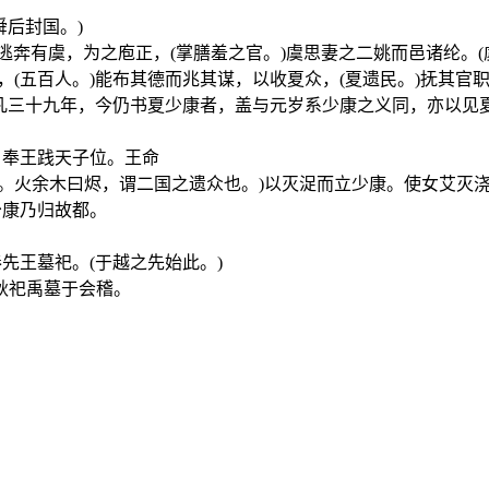
舜后封国。)
)逃奔有虞，为之庖正，(掌膳羞之官。)虞思妻之二姚而邑诸纶
(五百人。)能布其德而兆其谋，以收夏众，(夏遗民。)抚其官职
位凡三十九年，今仍书夏少康者，盖与元岁系少康之义同，亦以见
，奉王践天子位。王命
。火余木曰烬，谓二国之遗众也。)以灭浞而立少康。使女艾灭浇
少康乃归故都。
先王墓祀。(于越之先始此。)
秋祀禹墓于会稽。