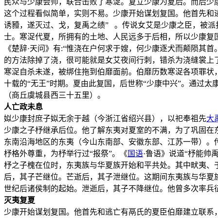
民众与少康会师，联合击败了寒浞。复立少康为夏后。而后少
这个过程看似简单，实则不易。少康开始谋划复国。他首先和
诱豷，遂灭过、戈，复禹之绩” 。传说女艾是少康之臣，被派
士。寒浞代夏，所拥有的土地、人民远多于后相，所以少康复
《楚辞·天问》有:“惟浇在户何求于嫂，何少康逐犬而颠陨其
的方法除掉了浇，很可能就是女艾夜间行刺，错杀为浇缝裳上
寒浞自杀未遂，被绑住拖到伯靡面前。伯靡历数寒浞各项罪状
十载的“无王”时期。夏由此复国，后世称“少康中兴”。通过
（商丘虞城县西三十五里）。
人亡政未息
姒少康封庶子姒无余于越（今浙江省绍兴县），以祀奉祖先
大
少康之子杼继承后位。他了解东夷对夏室的不满，为了巩固在东
东南沿海地区的东夷（今山东南部、安徽东部、江苏一带）。
杼格外尊重，为杼举行过“报祭”。《
国语
·鲁语》说道“杼能帅
杼之子槐在位时，东夷族与华夏族开始和平共处。其中畎夷、
后，其子芒继位。芒逝后，其子泄继位。这期间东夷族与华夏
世纪后诸侯制的起始。泄逝后，其子不降继位。他曾多次率兵
灭夷复夏
少康开始谋划复国。他首先和逃亡有鬲氏的夏臣伯靡建立联系