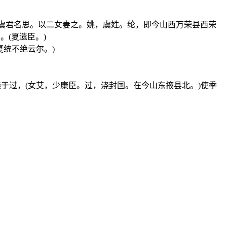
。(虞君名思。以二女妻之。姚，虞姓。纶，即今山西万荣县西荣
。(夏遗臣。)
夏统不绝云尔。)
于过，(女艾，少康臣。过，浇封国。在今山东掖县北。)使季