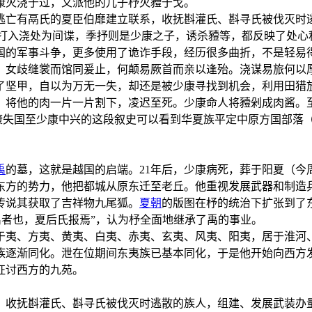
康灭浇于过，又派他的儿子杼灭豷于戈。
逃亡有鬲氏的夏臣伯靡建立联系，收抚斟灌氏、斟寻氏被伐灭时
打入浇处为间谍，季抒则是少康之子，诱杀豷等，都反映了处心
国的军事斗争，更多使用了诡诈手段，经历很多曲折，不是轻易
首。女歧缝裳而馆同爰止，何颠易厥首而亲以逢殆。浇谋易旅何以
了坚甲，自以为万无一失，却还是被少康寻找到机会，利用田猎
，将他的肉一片一片割下，凌迟至死。少康命人将豷剁成肉酱。
太康失国至少康中兴的这段叙史可以看到华夏族平定中原方国部落
禹
的墓，这就是越国的启端。21年后，少康病死，葬于阳夏（今
方的势力，他把都城从原东迁至老丘。他重视发展武器和制造兵甲
传说其获取了吉祥物九尾狐。
夏朝
的版图在杼的统治下扩张到了
禹者也，夏后氏报焉”，认为杼全面地继承了禹的事业。
于夷、方夷、黄夷、白夷、赤夷、玄夷、风夷、阳夷，居于淮河
族逐渐同化。泄在位期间东夷族已基本同化，于是他开始向西方
征讨西方的九苑。
，收抚斟灌氏、斟寻氏被伐灭时逃散的族人，组建、发展武装办量