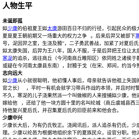
人物生平
未诞即孤
姒
少康
的伯祖夏王姒
太康
游田百日不归的行径，引起民众的极
夏是夏王朝前期又一场重大的权力之争 。后来后羿又被部下
号，浞因羿之室，生浇及豷”，二子勇武善战，加紧了对夏后氏
姒太康失国，后羿为王八年，国人不服，于是后羿把王位让太
寒浞
的追杀，逃往商丘（今河南商丘睢阳区）依同姓之诸侯于斟
或疑在今河南太康县东南），封豷于戈（在宋、郑间，约当今
志向远大
姒
少康
从小就很聪明，他初懂人事后，母亲就告诉他祖上失国
官之长） ，平时一有机会就学习带兵作战的本领，并且时时
不久，寒浞的儿子浇果然派一个叫做椒的人来搜捕姒少康，他
嫁给他 ，还给了他一块方圆十里的名叫纶城（商丘虞城县西
持他复兴夏后氏，并召集夏后氏的旧臣前来和他会合。
少康中兴
少康长大后，为有仍氏牧正。浇闻讯后，派人追杀有仍氏，少
理。少康以纶邑为根据地组织余下的夏族民众，设官分职。他