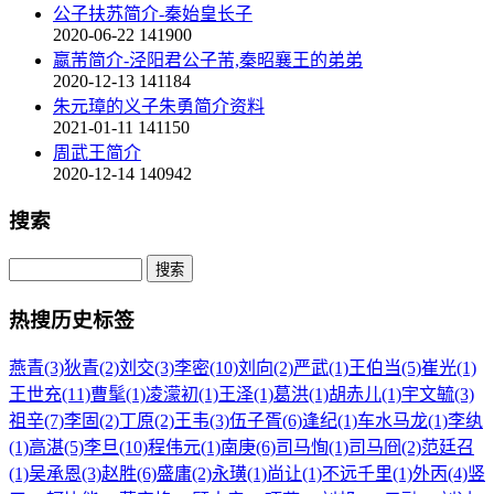
公子扶苏简介-秦始皇长子
2020-06-22
141900
嬴芾简介-泾阳君公子芾,秦昭襄王的弟弟
2020-12-13
141184
朱元璋的义子朱勇简介资料
2021-01-11
141150
周武王简介
2020-12-14
140942
搜索
热搜历史标签
燕青(3)
狄青(2)
刘交(3)
李密(10)
刘向(2)
严武(1)
王伯当(5)
崔光(1)
王世充(11)
曹髦(1)
凌濛初(1)
王泽(1)
葛洪(1)
胡赤儿(1)
宇文毓(3)
祖辛(7)
李固(2)
丁原(2)
王韦(3)
伍子胥(6)
逢纪(1)
车水马龙(1)
李纨
(1)
高湛(5)
李旦(10)
程伟元(1)
南庚(6)
司马恂(1)
司马冏(2)
范廷召
(1)
吴承恩(3)
赵胜(6)
盛庸(2)
永璜(1)
尚让(1)
不远千里(1)
外丙(4)
竖