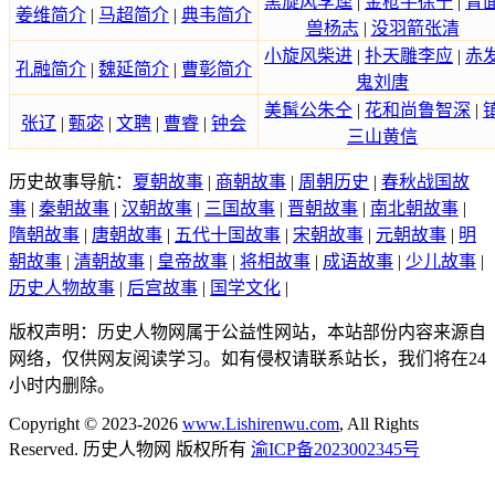
黑旋风李逵
|
金枪手徐宁
|
青
姜维简介
|
马超简介
|
典韦简介
兽杨志
|
没羽箭张清
小旋风柴进
|
扑天雕李应
|
赤
孔融简介
|
魏延简介
|
曹彰简介
鬼刘唐
美髯公朱仝
|
花和尚鲁智深
|
张辽
|
甄宓
|
文聘
|
曹睿
|
钟会
三山黄信
历史故事导航：
夏朝故事
|
商朝故事
|
周朝历史
|
春秋战国故
事
|
秦朝故事
|
汉朝故事
|
三国故事
|
晋朝故事
|
南北朝故事
|
隋朝故事
|
唐朝故事
|
五代十国故事
|
宋朝故事
|
元朝故事
|
明
朝故事
|
清朝故事
|
皇帝故事
|
将相故事
|
成语故事
|
少儿故事
|
历史人物故事
|
后宫故事
|
国学文化
|
版权声明：历史人物网属于公益性网站，本站部份内容来源自
网络，仅供网友阅读学习。如有侵权请联系站长，我们将在24
小时内删除。
Copyright © 2023-2026
www.Lishirenwu.com
, All Rights
Reserved. 历史人物网 版权所有
渝ICP备2023002345号