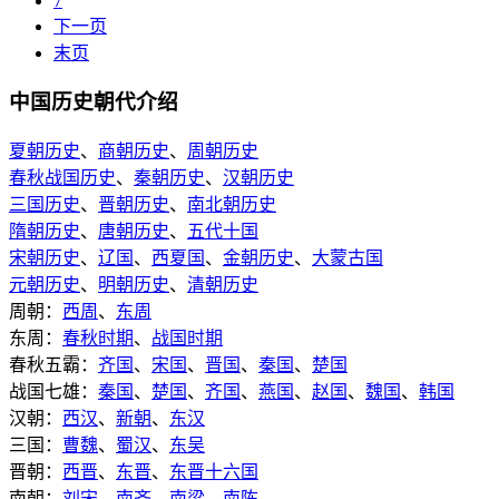
7
下一页
末页
中国历史朝代介绍
夏朝历史
、
商朝历史
、
周朝历史
春秋战国历史
、
秦朝历史
、
汉朝历史
三国历史
、
晋朝历史
、
南北朝历史
隋朝历史
、
唐朝历史
、
五代十国
宋朝历史
、
辽国
、
西夏国
、
金朝历史
、
大蒙古国
元朝历史
、
明朝历史
、
清朝历史
周朝：
西周
、
东周
东周：
春秋时期
、
战国时期
春秋五霸：
齐国
、
宋国
、
晋国
、
秦国
、
楚国
战国七雄：
秦国
、
楚国
、
齐国
、
燕国
、
赵国
、
魏国
、
韩国
汉朝：
西汉
、
新朝
、
东汉
三国：
曹魏
、
蜀汉
、
东吴
晋朝：
西晋
、
东晋
、
东晋十六国
南朝：
刘宋
、
南齐
、
南梁
、
南陈