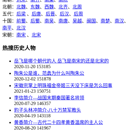
北朝：
北魏
、
东魏
、
西魏
、
北齐
、
北周
五代：
后梁
、
后唐
、
后晋
、
后汉
、
后周
十国：
前蜀
、
后蜀
、
南吴
、
南唐
、
吴越
、
闽国
、
南楚
、
南汉
、
南平
、
北汉
宋朝：
南宋
、
北宋
热搜历史人物
岳飞是哪个朝代的人 岳飞是南宋的还是北宋的
2020-11-20
153185
陶朱公是谁，范蠡为什么叫陶朱公
2020-12-02
151878
宋徽宗掌上明珠福金帝姬三天没下床是怎么回事
2021-01-23
150751
李信简介—战国末期秦国著名将领
2020-07-29
146357
豹子头林冲简介-八十万禁军教头
2020-04-19
143118
黄香简介—古代二十四孝黄香温席的主人公
2020-08-20
141967