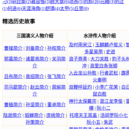
刁(3)
轲比能(2)
慕容恪(3)
顾大章(6)
项燕(5)
刘邦(26)
元融(3)
刘过
(1)
何进(6)
天涯海角(1)
舒璘(4)
太甲(5)
丘贺(0)
精选历史故事
三国演义人物介绍
水浒传人物介绍
及时雨宋江
|
玉麒麟卢俊义
|
曹操简介
|
刘备简介
|
孙权简介
多星吴用
|
史进
郭嘉简介
|
诸葛亮简介
|
关羽简
浪子燕青
|
大刀关胜
|
豹子头
介
冲
|
浪里白条张顺
入云龙公孙胜
|
行者武松
|
霹
吕布简介
|
袁绍简介
|
张飞简介
火秦明
司马懿简介
|
赵云简介
|
周瑜简
双鞭呼延灼
|
小李广花荣
|
白
介
鼠白胜
神行太保戴宗
|
混江龙李俊
|
曹植简介
|
孙坚简介
|
董卓简介
横
|
阮小二
陆逊简介
|
貂蝉简介
|
庞统简介
|
托塔天王晁盖
|
活阎罗阮小七
孙策简介
阮小五
|
朱武