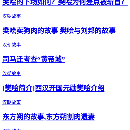
樊哙的下场如何？樊哙为何差点被斩首？
汉朝故事
樊哙卖狗肉的故事 樊哙与刘邦的故事
汉朝故事
司马迁考查“黄帝城”
汉朝故事
[樊哙简介]西汉开国元勋樊哙介绍
汉朝故事
东方朔的故事,东方朔割肉遗妻