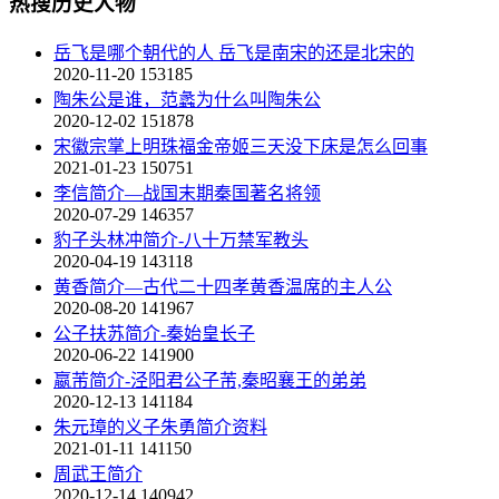
热搜历史人物
岳飞是哪个朝代的人 岳飞是南宋的还是北宋的
2020-11-20
153185
陶朱公是谁，范蠡为什么叫陶朱公
2020-12-02
151878
宋徽宗掌上明珠福金帝姬三天没下床是怎么回事
2021-01-23
150751
李信简介—战国末期秦国著名将领
2020-07-29
146357
豹子头林冲简介-八十万禁军教头
2020-04-19
143118
黄香简介—古代二十四孝黄香温席的主人公
2020-08-20
141967
公子扶苏简介-秦始皇长子
2020-06-22
141900
嬴芾简介-泾阳君公子芾,秦昭襄王的弟弟
2020-12-13
141184
朱元璋的义子朱勇简介资料
2021-01-11
141150
周武王简介
2020-12-14
140942