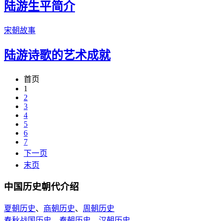
陆游生平简介
宋朝故事
陆游诗歌的艺术成就
首页
1
2
3
4
5
6
7
下一页
末页
中国历史朝代介绍
夏朝历史
、
商朝历史
、
周朝历史
春秋战国历史
、
秦朝历史
、
汉朝历史