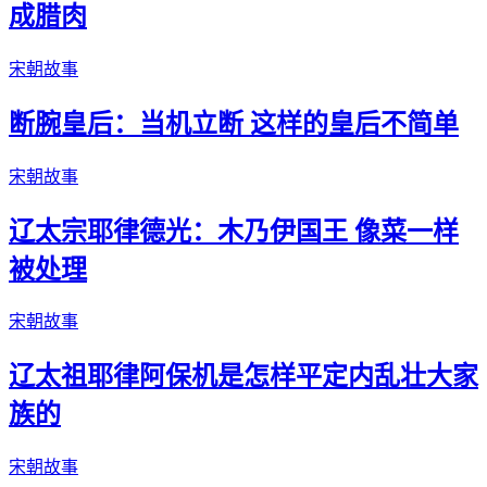
成腊肉
宋朝故事
断腕皇后：当机立断 这样的皇后不简单
宋朝故事
辽太宗耶律德光：木乃伊国王 像菜一样
被处理
宋朝故事
辽太祖耶律阿保机是怎样平定内乱壮大家
族的
宋朝故事