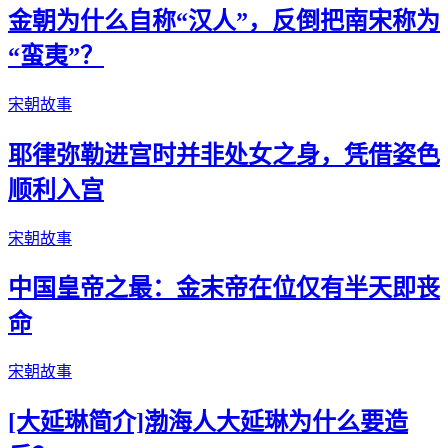
金朝为什么自称“汉人”，反倒把南宋称为
“蛮夷”？
宋朝故事
耶律弥勒进宫时并非处女之身，凭借姿色
顺利入宫
宋朝故事
中国皇帝之最：金末帝在位仅有半天即丧
命
宋朝故事
[大延琳简介]渤海人大延琳为什么要造