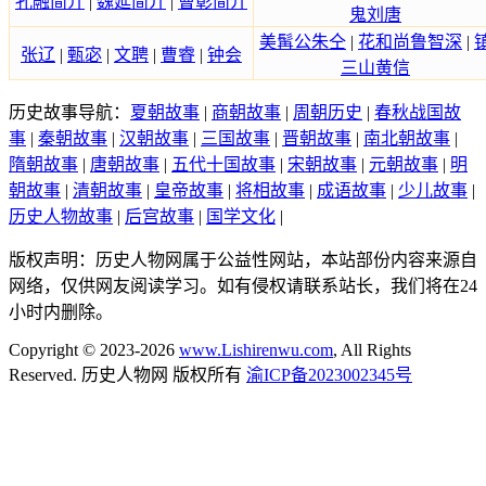
孔融简介
|
魏延简介
|
曹彰简介
鬼刘唐
美髯公朱仝
|
花和尚鲁智深
|
张辽
|
甄宓
|
文聘
|
曹睿
|
钟会
三山黄信
历史故事导航：
夏朝故事
|
商朝故事
|
周朝历史
|
春秋战国故
事
|
秦朝故事
|
汉朝故事
|
三国故事
|
晋朝故事
|
南北朝故事
|
隋朝故事
|
唐朝故事
|
五代十国故事
|
宋朝故事
|
元朝故事
|
明
朝故事
|
清朝故事
|
皇帝故事
|
将相故事
|
成语故事
|
少儿故事
|
历史人物故事
|
后宫故事
|
国学文化
|
版权声明：历史人物网属于公益性网站，本站部份内容来源自
网络，仅供网友阅读学习。如有侵权请联系站长，我们将在24
小时内删除。
Copyright © 2023-2026
www.Lishirenwu.com
, All Rights
Reserved. 历史人物网 版权所有
渝ICP备2023002345号