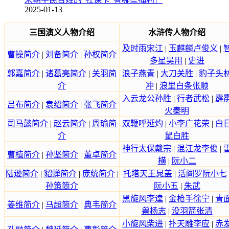
2025-01-13
三国演义人物介绍
水浒传人物介绍
及时雨宋江
|
玉麒麟卢俊义
|
曹操简介
|
刘备简介
|
孙权简介
多星吴用
|
史进
郭嘉简介
|
诸葛亮简介
|
关羽简
浪子燕青
|
大刀关胜
|
豹子头
介
冲
|
浪里白条张顺
入云龙公孙胜
|
行者武松
|
霹
吕布简介
|
袁绍简介
|
张飞简介
火秦明
司马懿简介
|
赵云简介
|
周瑜简
双鞭呼延灼
|
小李广花荣
|
白
介
鼠白胜
神行太保戴宗
|
混江龙李俊
|
曹植简介
|
孙坚简介
|
董卓简介
横
|
阮小二
陆逊简介
|
貂蝉简介
|
庞统简介
|
托塔天王晁盖
|
活阎罗阮小七
孙策简介
阮小五
|
朱武
黑旋风李逵
|
金枪手徐宁
|
青
姜维简介
|
马超简介
|
典韦简介
兽杨志
|
没羽箭张清
小旋风柴进
|
扑天雕李应
|
赤