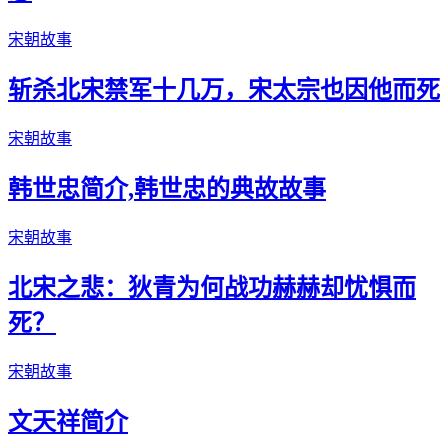
宋朝故事
斩杀北宋禁军十几万，宋太宗也因他而死
宋朝故事
韩世忠简介,韩世忠的典故故事
宋朝故事
北宋之悲：狄青为何战功赫赫却忧惧而
死？
宋朝故事
文天祥简介