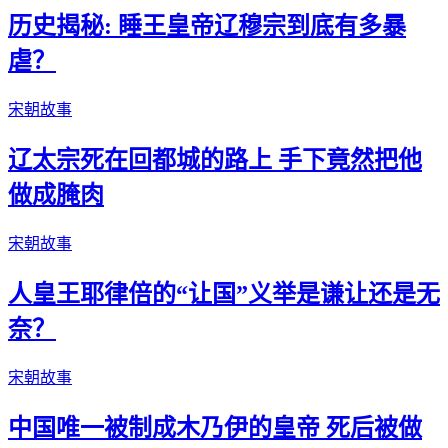
历史揭秘: 睡王皇帝辽穆宗到底有多暴
虐？
宋朝故事
辽太宗死在回都城的路上 手下竟然把他
做成腌肉
宋朝故事
人皇王耶律倍的“让国”义举是谦让还是无
奈？
宋朝故事
中国唯一被制成木乃伊的皇帝 死后被做