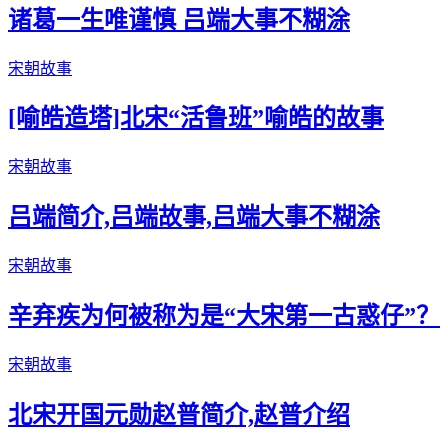
诸葛一生唯谨慎 吕端大事不糊涂
宋朝故事
[喻皓造塔]北宋“活鲁班”喻皓的故事
宋朝故事
吕端简介,吕端故事,吕端大事不糊涂
宋朝故事
辛弃疾为何被称为是“大宋第一古惑仔”？
宋朝故事
北宋开国元勋赵普简介,赵普介绍