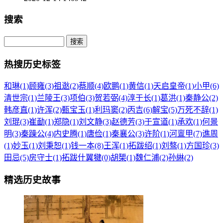
搜索
热搜历史标签
和琳(1)
顾雍(3)
祖逖(2)
蔡顺(4)
欧鹏(1)
黄信(1)
天启皇帝(1)
小甲(6)
清世宗(1)
兰陵王(3)
项伯(3)
贺若弼(4)
淳于长(1)
葛洪(1)
秦静公(2)
韩彦直(1)
许浑(2)
甄宝玉(1)
利玛窦(2)
丙吉(6)
解宝(5)
万死不辞(1)
刘琨(3)
崔勔(1)
郑隐(1)
刘文静(3)
赵德芳(3)
于宣道(1)
承欢(1)
何景
明(3)
秦躁公(4)
内史腾(1)
唐俭(1)
秦襄公(3)
许阶(1)
河亶甲(7)
谯周
(1)
妙玉(1)
刘秉恕(1)
钱一本(8)
王浑(1)
拓跋绍(1)
刘骜(1)
方国珍(3)
田忌(5)
房守士(1)
拓跋什翼犍(0)
胡榘(1)
魏仁浦(2)
孙綝(2)
精选历史故事