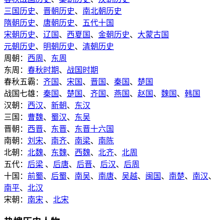
三国历史
、
晋朝历史
、
南北朝历史
隋朝历史
、
唐朝历史
、
五代十国
宋朝历史
、
辽国
、
西夏国
、
金朝历史
、
大蒙古国
元朝历史
、
明朝历史
、
清朝历史
周朝：
西周
、
东周
东周：
春秋时期
、
战国时期
春秋五霸：
齐国
、
宋国
、
晋国
、
秦国
、
楚国
战国七雄：
秦国
、
楚国
、
齐国
、
燕国
、
赵国
、
魏国
、
韩国
汉朝：
西汉
、
新朝
、
东汉
三国：
曹魏
、
蜀汉
、
东吴
晋朝：
西晋
、
东晋
、
东晋十六国
南朝：
刘宋
、
南齐
、
南梁
、
南陈
北朝：
北魏
、
东魏
、
西魏
、
北齐
、
北周
五代：
后梁
、
后唐
、
后晋
、
后汉
、
后周
十国：
前蜀
、
后蜀
、
南吴
、
南唐
、
吴越
、
闽国
、
南楚
、
南汉
、
南平
、
北汉
宋朝：
南宋
、
北宋