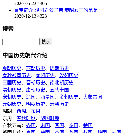
2020-06-22
4366
嬴芾简介-泾阳君公子芾,秦昭襄王的弟弟
2020-12-13
4323
搜索
中国历史朝代介绍
夏朝历史
、
商朝历史
、
周朝历史
春秋战国历史
、
秦朝历史
、
汉朝历史
三国历史
、
晋朝历史
、
南北朝历史
隋朝历史
、
唐朝历史
、
五代十国
宋朝历史
、
辽国
、
西夏国
、
金朝历史
、
大蒙古国
元朝历史
、
明朝历史
、
清朝历史
周朝：
西周
、
东周
东周：
春秋时期
、
战国时期
春秋五霸：
齐国
、
宋国
、
晋国
、
秦国
、
楚国
战国七雄：
秦国
、
楚国
、
齐国
、
燕国
、
赵国
、
魏国
、
韩国