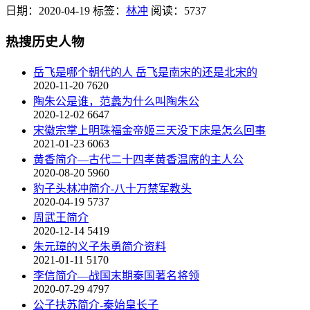
日期：2020-04-19
标签：
林冲
阅读：5737
热搜历史人物
岳飞是哪个朝代的人 岳飞是南宋的还是北宋的
2020-11-20
7620
陶朱公是谁，范蠡为什么叫陶朱公
2020-12-02
6647
宋徽宗掌上明珠福金帝姬三天没下床是怎么回事
2021-01-23
6063
黄香简介—古代二十四孝黄香温席的主人公
2020-08-20
5960
豹子头林冲简介-八十万禁军教头
2020-04-19
5737
周武王简介
2020-12-14
5419
朱元璋的义子朱勇简介资料
2021-01-11
5170
李信简介—战国末期秦国著名将领
2020-07-29
4797
公子扶苏简介-秦始皇长子