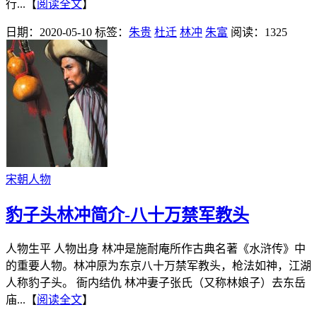
行...【
阅读全文
】
日期：2020-05-10
标签：
朱贵
杜迁
林冲
朱富
阅读：1325
宋朝人物
豹子头林冲简介-八十万禁军教头
人物生平 人物出身 林冲是施耐庵所作古典名著《水浒传》中
的重要人物。林冲原为东京八十万禁军教头，枪法如神，江湖
人称豹子头。 衙内结仇 林冲妻子张氏（又称林娘子）去东岳
庙...【
阅读全文
】