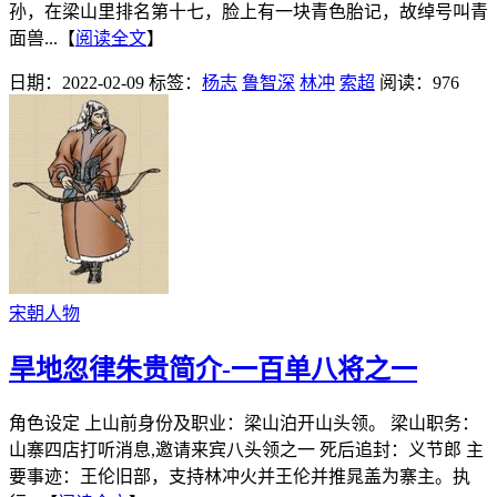
孙，在梁山里排名第十七，脸上有一块青色胎记，故绰号叫青
面兽...【
阅读全文
】
日期：2022-02-09
标签：
杨志
鲁智深
林冲
索超
阅读：976
宋朝人物
旱地忽律朱贵简介-一百单八将之一
角色设定 上山前身份及职业：梁山泊开山头领。 梁山职务：
山寨四店打听消息,邀请来宾八头领之一 死后追封：义节郎 主
要事迹：王伦旧部，支持林冲火并王伦并推晁盖为寨主。执