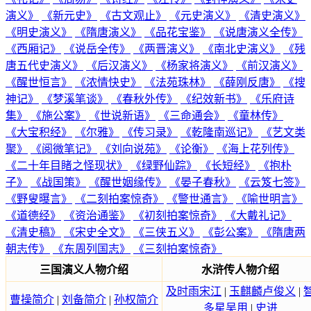
演义》
《新元史》
《古文观止》
《元史演义》
《清史演义》
《明史演义》
《隋唐演义》
《品花宝鉴》
《说唐演义全传》
《西厢记》
《说岳全传》
《两晋演义》
《南北史演义》
《残
唐五代史演义》
《后汉演义》
《杨家将演义》
《前汉演义》
《醒世恒言》
《浓情快史》
《法苑珠林》
《薛刚反唐》
《搜
神记》
《梦溪笔谈》
《春秋外传》
《纪效新书》
《乐府诗
集》
《施公案》
《世说新语》
《三命通会》
《童林传》
《大宝积经》
《尔雅》
《传习录》
《乾隆南巡记》
《艺文类
聚》
《阅微笔记》
《刘向说苑》
《论衡》
《海上花列传》
《二十年目睹之怪现状》
《绿野仙踪》
《长短经》
《抱朴
子》
《战国策》
《醒世姻缘传》
《晏子春秋》
《云笈七签》
《野叟曝言》
《二刻拍案惊奇》
《警世通言》
《喻世明言》
《道德经》
《资治通鉴》
《初刻拍案惊奇》
《大戴礼记》
《清史稿》
《宋史全文》
《三侠五义》
《彭公案》
《隋唐两
朝志传》
《东周列国志》
《三刻拍案惊奇》
三国演义人物介绍
水浒传人物介绍
及时雨宋江
|
玉麒麟卢俊义
|
曹操简介
|
刘备简介
|
孙权简介
多星吴用
|
史进