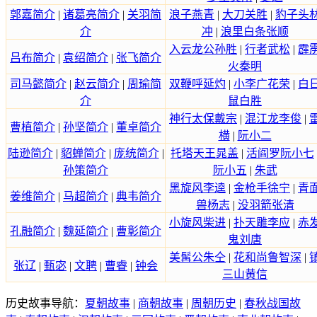
郭嘉简介
|
诸葛亮简介
|
关羽简
浪子燕青
|
大刀关胜
|
豹子头
介
冲
|
浪里白条张顺
入云龙公孙胜
|
行者武松
|
霹
吕布简介
|
袁绍简介
|
张飞简介
火秦明
司马懿简介
|
赵云简介
|
周瑜简
双鞭呼延灼
|
小李广花荣
|
白
介
鼠白胜
神行太保戴宗
|
混江龙李俊
|
曹植简介
|
孙坚简介
|
董卓简介
横
|
阮小二
陆逊简介
|
貂蝉简介
|
庞统简介
|
托塔天王晁盖
|
活阎罗阮小七
孙策简介
阮小五
|
朱武
黑旋风李逵
|
金枪手徐宁
|
青
姜维简介
|
马超简介
|
典韦简介
兽杨志
|
没羽箭张清
小旋风柴进
|
扑天雕李应
|
赤
孔融简介
|
魏延简介
|
曹彰简介
鬼刘唐
美髯公朱仝
|
花和尚鲁智深
|
张辽
|
甄宓
|
文聘
|
曹睿
|
钟会
三山黄信
历史故事导航：
夏朝故事
|
商朝故事
|
周朝历史
|
春秋战国故