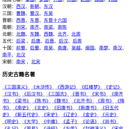
汉朝：
西汉
、
新朝
、
东汉
三国：
曹魏
、
蜀汉
、
东吴
晋朝：
西晋
、
东晋
、
东晋十六国
南朝：
刘宋
、
南齐
、
南梁
、
南陈
北朝：
北魏
、
东魏
、
西魏
、
北齐
、
北周
五代：
后梁
、
后唐
、
后晋
、
后汉
、
后周
十国：
前蜀
、
后蜀
、
南吴
、
南唐
、
吴越
、
闽国
、
南楚
、
南汉
、
南平
、
北汉
宋朝：
南宋
、
北宋
历史古籍名著
《三国演义》
《水浒传》
《西游记》
《红楼梦》
《史记》
《汉书》
《后汉书》
《三国志》
《晋书》
《宋书》
《南齐
书》
《梁书》
《陈书》
《魏书》
《北齐书》
《周书》
《隋
书》
《南史》
《北史》
《旧唐书》
《新唐书》
《旧五代
史》
《新五代史》
《宋史》
《辽史》
《金史》
《元史》
《明史》
《大学》
《中庸》
《孟子》
《论语》
《尚书》
《礼记》
《周易》
《诗经》
《左传》
《封神演义》
《宋史