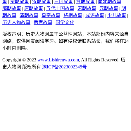
事
|
秦朝故事
|
汉朝故事
|
三国故事
|
晋朝故事
|
南北朝故事
|
隋朝故事
|
唐朝故事
|
五代十国故事
|
宋朝故事
|
元朝故事
|
明
朝故事
|
清朝故事
|
皇帝故事
|
将相故事
|
成语故事
|
少儿故事
|
历史人物故事
|
后宫故事
|
国学文化
|
版权声明：历史人物网属于公益性网站，本站部份内容来源自
网络，仅供网友阅读学习。如有侵权请联系站长，我们将在24
小时内删除。
Copyright © 2023
www.Lishirenwu.com
, All Rights Reserved. 历
史人物网 版权所有
渝ICP备2023002345号