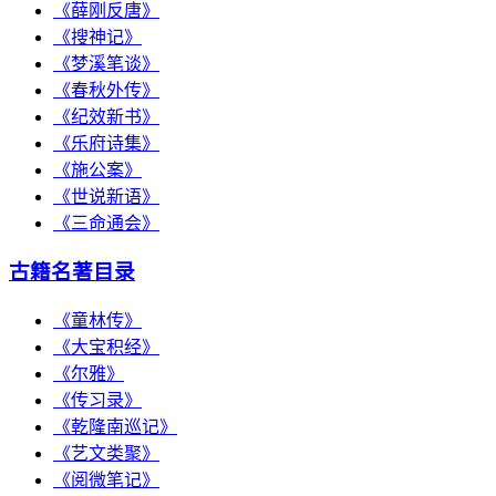
《薛刚反唐》
《搜神记》
《梦溪笔谈》
《春秋外传》
《纪效新书》
《乐府诗集》
《施公案》
《世说新语》
《三命通会》
古籍名著目录
《童林传》
《大宝积经》
《尔雅》
《传习录》
《乾隆南巡记》
《艺文类聚》
《阅微笔记》