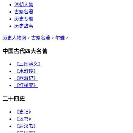
清朝人物
古籍名著
历史专题
历史故事
历史人物网
>
古籍名著
>
尔雅
>
中国古代四大名著
《三国演义》
《水浒传》
《西游记》
《红楼梦》
二十四史
《史记》
《汉书》
《后汉书》