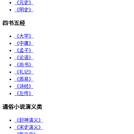
《元史》
《明史》
四书五经
《大学》
《中庸》
《孟子》
《论语》
《尚书》
《礼记》
《周易》
《诗经》
《左传》
通俗小说演义类
《封神演义》
《宋史演义》