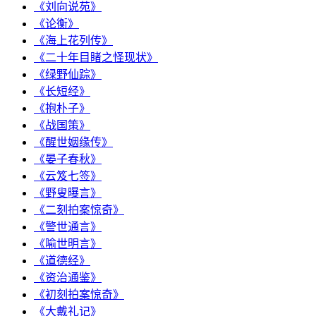
《刘向说苑》
《论衡》
《海上花列传》
《二十年目睹之怪现状》
《绿野仙踪》
《长短经》
《抱朴子》
《战国策》
《醒世姻缘传》
《晏子春秋》
《云笈七签》
《野叟曝言》
《二刻拍案惊奇》
《警世通言》
《喻世明言》
《道德经》
《资治通鉴》
《初刻拍案惊奇》
《大戴礼记》