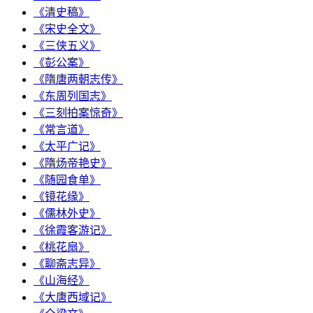
《清史稿》
《宋史全文》
《三侠五义》
《彭公案》
《隋唐两朝志传》
《东周列国志》
《三刻拍案惊奇》
《常言道》
《太平广记》
《隋炀帝艳史》
《随园食单》
《镜花缘》
《儒林外史》
《徐霞客游记》
《桃花扇》
《聊斋志异》
《山海经》
《大唐西域记》