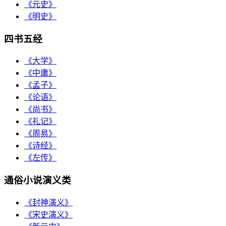
《元史》
《明史》
四书五经
《大学》
《中庸》
《孟子》
《论语》
《尚书》
《礼记》
《周易》
《诗经》
《左传》
通俗小说演义类
《封神演义》
《宋史演义》