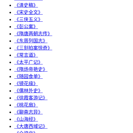
《清史稿》
《宋史全文》
《三侠五义》
《彭公案》
《隋唐两朝志传》
《东周列国志》
《三刻拍案惊奇》
《常言道》
《太平广记》
《隋炀帝艳史》
《随园食单》
《镜花缘》
《儒林外史》
《徐霞客游记》
《桃花扇》
《聊斋志异》
《山海经》
《大唐西域记》