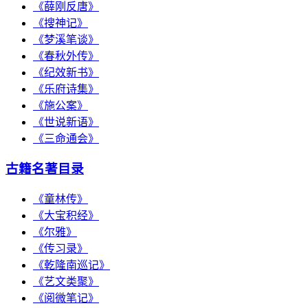
《薛刚反唐》
《搜神记》
《梦溪笔谈》
《春秋外传》
《纪效新书》
《乐府诗集》
《施公案》
《世说新语》
《三命通会》
古籍名著目录
《童林传》
《大宝积经》
《尔雅》
《传习录》
《乾隆南巡记》
《艺文类聚》
《阅微笔记》