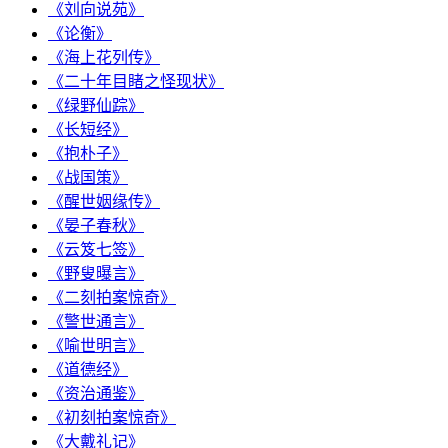
《刘向说苑》
《论衡》
《海上花列传》
《二十年目睹之怪现状》
《绿野仙踪》
《长短经》
《抱朴子》
《战国策》
《醒世姻缘传》
《晏子春秋》
《云笈七签》
《野叟曝言》
《二刻拍案惊奇》
《警世通言》
《喻世明言》
《道德经》
《资治通鉴》
《初刻拍案惊奇》
《大戴礼记》