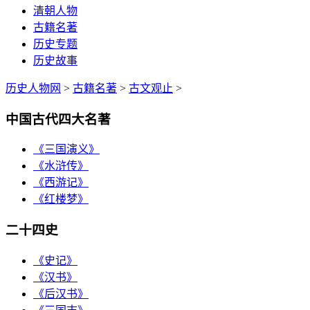
清朝人物
古籍名著
历史专题
历史故事
历史人物网
>
古籍名著
>
古文观止
>
中国古代四大名著
《三国演义》
《水浒传》
《西游记》
《红楼梦》
二十四史
《史记》
《汉书》
《后汉书》