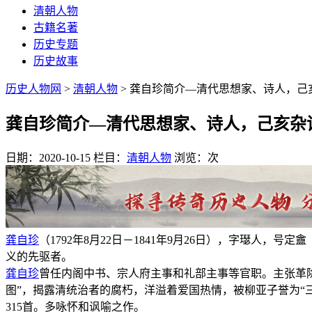
清朝人物
古籍名著
历史专题
历史故事
历史人物网
>
清朝人物
> 龚自珍简介—清代思想家、诗人，己
龚自珍简介—清代思想家、诗人，己亥杂
日期：2020-10-15
栏目：
清朝人物
浏览：
次
龚自珍
（1792年8月22日－1841年9月26日），字璱
义的先驱者。
龚自珍
曾任内阁中书、宗人府主事和礼部主事等官职。主张革
图”，揭露清统治者的腐朽，洋溢着爱国热情，被柳亚子誉为“三
315首。多咏怀和讽喻之作。