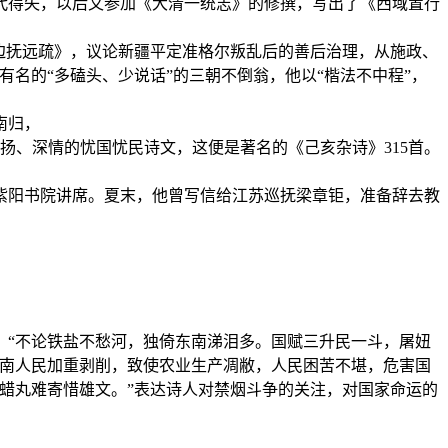
代得失，以后又参加《大清一统志》的修撰，写出了《西域置行
安边抚远疏》，议论新疆平定准格尔叛乱后的善后治理，从施政、
有名的“多磕头、少说话”的三朝不倒翁，他以“楷法不中程”，
南归，
激扬、深情的忧国忧民诗文，这便是著名的《己亥杂诗》315首。
州紫阳书院讲席。夏末，他曾写信给江苏巡抚梁章钜，准备辞去教
，“不论铁盐不愁河，独倚东南涕泪多。国赋三升民一斗，屠妞
南人民加重剥削，致使农业生产凋敝，人民困苦不堪，危害国
蜡丸难寄惜雄文。”表达诗人对禁烟斗争的关注，对国家命运的