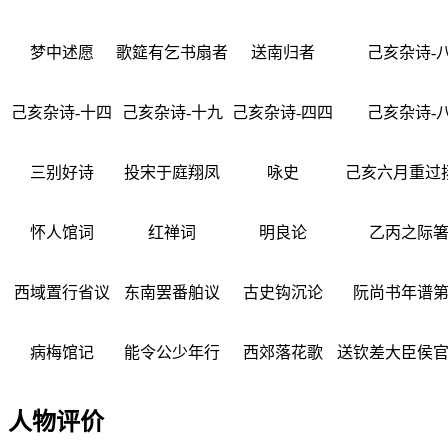
梦中述愿
歌筵有乞书扇者
送南归者
己亥杂诗-
己亥杂诗-十四
己亥杂诗-十九
己亥杂诗-四四
己亥杂诗-
三别好诗
投宋于庭翔凤
咏史
己亥六月重过
怀人馆词
红禅词
明良论
乙丙之际
西域置行省议
东南罢番舶议
古史钩沉论
阮尚书年谱
病梅馆记
能令公少年行
西郊落花歌
送钦差大臣侯
人物评价