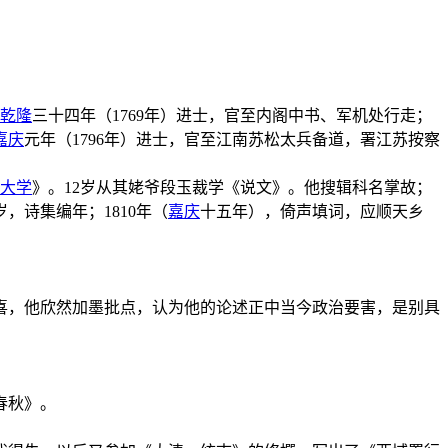
乾隆
三十四年（1769年）进士，官至内阁中书、军机处行走；
嘉庆
元年（1796年）进士，官至江南苏松太兵备道，署江苏按察
大学
》。12岁从其姥爷段玉裁学《说文》。他搜辑科名掌故；
，诗集编年；1810年（
嘉庆
十五年），倚声填词，应顺天乡
又喜，他欣然加墨批点，认为他的论述正中当今政治要害，是别具
春秋》。