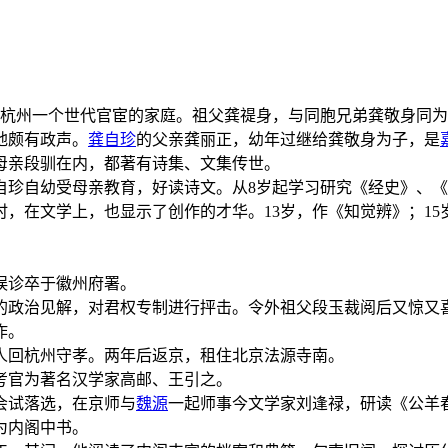
杭州一个世代官宦的家庭。祖父龚禔身，与同胞兄弟龚敬身同为
地颇有政声。
龚自珍
的父亲龚丽正，幼年过继给龚敬身为子，是
母亲段驯在内，都著有诗集、文集传世。
自珍自幼受母亲教育，好读诗文。从8岁起学习研究《经史》、《
在文学上，也显示了创作的才华。13岁，作《知觉辨》；15岁
因误诊卒于徽州府署。
己的政治见解，对君权专制进行抨击。令外祖父段玉裁阅后又惊
作。
家人回杭州守孝。两年后返京，租住北京法源寺南。
考官为著名汉学家高邮、王引之。
珍会试落选，在京师与
魏源
一起师事今文学家刘逢禄，研读《公羊
为内阁中书。