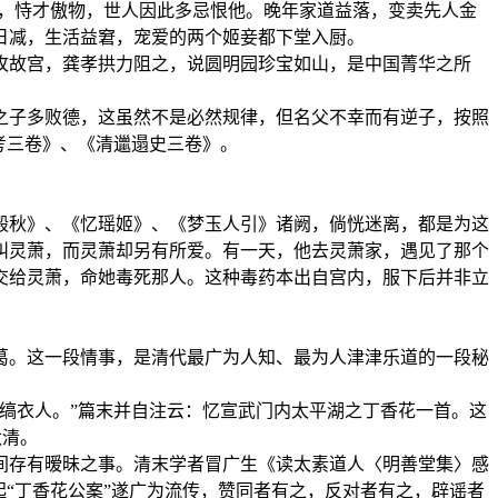
幅，恃才傲物，世人因此多忌恨他。晚年家道益落，变卖先人金
日减，生活益窘，宠爱的两个姬妾都下堂入厨。
攻故宫，龚孝拱力阻之，说圆明园珍宝如山，是中国菁华之所
之子多败德，这虽然不是必然规律，但名父不幸而有逆子，按照
考三卷》、《清邋遢史三卷》。
殿秋》、《忆瑶姬》、《梦玉人引》诸阙，倘恍迷离，都是为这
叫灵萧，而灵萧却另有所爱。有一天，他去灵萧家，遇见了那个
交给灵萧，命她毒死那人。这种毒药本出自宫内，服下后并非立
葛。这一段情事，是清代最广为人知、最为人津津乐道的一段秘
缟衣人。”篇末并自注云：忆宣武门内太平湖之丁香花一首。这
太清。
间存有暧昧之事。清末学者冒广生《读太素道人〈明善堂集〉感
“丁香花公案”遂广为流传，赞同者有之，反对者有之，辟谣者