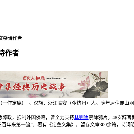
亥杂诗作者
诗作者
人，号定盦（一作定庵） 。汉族，浙江临安（今杭州）人。晚年居住
除弊政，抵制外国侵略，曾全力支持
林则徐
禁除鸦片。48岁辞官
百年来第一流”。著有《定盦文集》，留存文章300余篇，诗词近