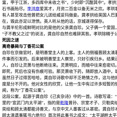
富，甲于江浙，多四库中未收之书”，少时即“沉酣其中”。孝
石书画殆尽。
李鸿章
爱其才，月资二百金以备无米之炊。孝珙
有人甚至攻击他曾把女儿送给威妥玛做妾。龚孝拱给英国人巴
在，毁此亦足以泄愤。英人听从他的话，京城遂得保存。
与龚半伦形成鲜明对比的是他的父亲龚自珍。父子俩一个爱国
“子不教父之过”的说法，龚自珍自然也难辞其咎。孝珙除精
死因之谜
离奇暴毙与丁香花公案
自珍在京做官时，是明善堂主人的上客。主人的侧福晋顾太清
件事而引发的。后来被明善堂主人察觉，只好引疾归乡。结果
人，自珍让灵萧与他断绝往来。灵萧明应，而暗中往来愈密切
即死，死后也没有伤痕可验。那灵萧收下药，随即放入酒中，
虽然日子过得苦哈哈，龚自珍诗歌中却不乏艳情之作，这与他
度是分不开的。他对女性的欣赏，让他一生中有过许多短暂的
闻，称为“丁香花公案”。
这段公案，起源于龚自珍《己亥杂诗》中的一首。诗歌写道：
里的“宣武门内太平湖”，指的是
乾隆
曾孙、宗室才子、贝勒奕绘
奕绘和顾太清都能诗善文，与京中文人墨客过从甚密。龚自珍
顾太清遗事辄书六绝句》首次将此事书之成文：“太平湖畔太平