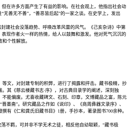
，但在许多方面产生了有益的影响。在社会观上，他指出社会动
“无善无不善”，“善恶皆后起”的一家之谈。在史学上，发出
露封建社会没落趋势、呼唤改革风雷的风气。《己亥杂诗》中第
，表现作者火一样的热情，给人以鼓舞和激发。他对死气沉沉的
放和个性解放。
》等文，对封建专制的积弊，进行了揭露和抨击。藏书极精，抄
跋。其《慈云楼藏书志·序》，对古典目录学的阐述，深刻独
，不能偏废。尤喜收藏碑文、石刻、印章，文博藏品之富，陈元
“晋墨斋”。研究藏品之作如《说印》、《商周彝器文录序》、
撰有《仁和龚氏旧藏书目》1册，手抄本，著录图书700余种。
放荡不羁，可并非不学无术之徒，相反他自幼聪颖，“藏书极