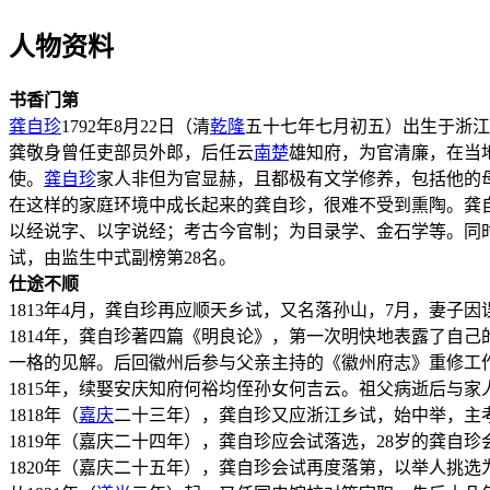
人物资料
书香门第
龚自珍
1792年8月22日（清
乾隆
五十七年七月初五）出生于浙江
龚敬身曾任吏部员外郎，后任云
南楚
雄知府，为官清廉，在当
使。
龚自珍
家人非但为官显赫，且都极有文学修养，包括他的
在这样的家庭环境中成长起来的龚自珍，很难不受到熏陶。龚
以经说字、以字说经；考古今官制；为目录学、金石学等。同时，
试，由监生中式副榜第28名。
仕途不顺
1813年4月，龚自珍再应顺天乡试，又名落孙山，7月，妻子
1814年，龚自珍著四篇《明良论》，第一次明快地表露了自
一格的见解。后回徽州后参与父亲主持的《徽州府志》重修工
1815年，续娶安庆知府何裕均侄孙女何吉云。祖父病逝后与
1818年（
嘉庆
二十三年），龚自珍又应浙江乡试，始中举，主
1819年（嘉庆二十四年），龚自珍应会试落选，28岁的龚自
1820年（嘉庆二十五年），龚自珍会试再度落第，以举人挑选