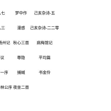
八七
梦中作
己亥杂诗-五
八三
漫感
己亥杂诗-二二零
扬州记
秋心三首
病梅馆记
箸议
尊隐
平均篇
第一序
捕蜮
书金伶
官林公序
夜坐二首