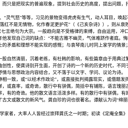
，而只是把现实的普遍现象，提到社会历史的高度，提出问题，
“爪怒”、“灵气怒”等等，习见的景物变得虎虎有生气，动人耳目，
落红不是无情物，化作春泥更护花”（《己亥杂诗》），则从衰
而以七言绝句为大宗。一般趋向是不受格律的束缚，自由运用，冲
年他发现自己词的缺点：“不能古雅不幽灵，气体难跻作者庭。悔
士的矛盾和理想不能实现的感慨；与袁琴南儿时同上家学的情景
一股自然清丽，沉着老练，有杜韩的影响，有些篇章由于用典过
独创性，使龚诗别开生面，开创了诗的一个新的历史时代，不同
抒情与思想政治内容结合，又不落于以文字、学问、议论为诗。
神相一致，或“以经术作政论”，或直接批判揭露现实，或借题发
样，或直率，或奇诡，散行中有骈偶，简括中有铺陈，语言瑰丽
率，有的奇诡。他的散文语言活泼多样。有的散行中有骈偶，有
了古文或散文的新风气。龚自珍的词也很著名。谭献认为词“绵丽
学家者，大率人人皆经过崇拜龚氏之一时期；初读《定庵全集》