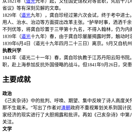
从1821年（
道光
元年）起，又任国史馆校对等官职，先后十几
省议》等有深刻见解的文章。
1829年（
道光
九年），龚自珍经过第六次会试，终于考中进士
用人、治水、治边等方面提出改革主张。“胪举时事，洒洒千
不列优等，将龚自珍置于三甲第十九名，不得入翰林，仍为内
1839年（
道光
十九年）春，由于龚自珍屡屡揭露时弊，触动时
1839年6月4日（道光十九年四月二十三日）离京。9月又自
执教兴学
1841年（道光二十一年）春，龚自珍执教于江苏丹阳云阳书
职，赴上海参加反抗外国侵略的战斗。但1841年9月26日，突
主要成就
政治
《己亥杂诗》中的批判、呼唤、期望、集中反映了诗人高度关
那不生栽禾。”写出了作者对
清朝
政府不重视筹划关系到国计民
家经济的现实进行了大胆揭露和批评。再如《己亥杂诗》中第
关注。
文学