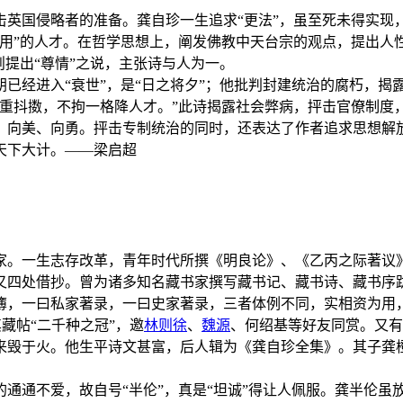
击英国侵略者的准备。龚自珍一生追求“更法”，虽至死未得实现
用”的人才。在哲学思想上，阐发佛教中天台宗的观点，提出人性
则提出“尊情”之说，主张诗与人为一。
已经进入“衰世”，是“日之将夕”；他批判封建统治的腐朽，揭
重抖擞，不拘一格降人才。”此诗揭露社会弊病，抨击官僚制度
、向美、向勇。抨击专制统治的同时，还表达了作者追求思想解
天下大计。——梁启超
家。一生志存改革，青年时代所撰《明良论》、《乙丙之际著议
又四处借抄。曾为诸多知名藏书家撰写藏书记、藏书诗、藏书序
簿，一曰私家著录，一曰史家著录，三者体例不同，实相资为用
其藏帖“二千种之冠”，邀
林则徐
、
魏源
、何绍基等好友同赏。又有
毁于火。他生平诗文甚富，后人辑为《龚自珍全集》。其子龚橙
通通不爱，故自号“半伦”，真是“坦诚”得让人佩服。龚半伦虽