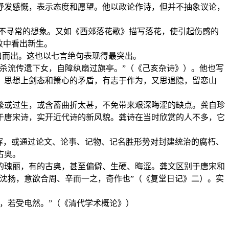
抒发感慨，表示态度和愿望。他以政论作诗，但并不抽象议论，
唤起不寻常的想象。又如《西郊落花歌》描写落花，使引起伤感的
败中看出新生。
口而出。这也以七言绝句表现得最突出。
杀流传遗下女，自障纨扇过旗亭。”（《己亥杂诗》）。他也写
；思想上剑态和箫心的矛盾，有志于作为，又思退隐，留恋山
繁或过生，或含蓄曲折太甚，不免带来艰深晦涩的缺点。龚自珍
于唐宋诗，实开近代诗的新风貌。龚诗在当时欣赏的人不多，它
挥，或通过论文、论事、记物、记名胜形势对封建统治的腐朽、
古奥。
的瑰丽，有的古奥，甚至偏僻、生硬、晦涩。龚文区别于唐宋和
沈扬，意欲合周、辛而一之，奇作也”（《复堂日记》二）。实
，若受电然。”（《清代学术概论》）