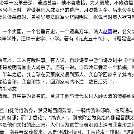
拱治学于公羊最深，著述甚富。他不自收拾，为人豪放，不修边
客居海上时，曾做英国人威妥玛的幕府，月资数百金。后来资金
夏礼做幕僚时，曾引导英法联军火烧圆明园。据说当时英人欲直
，一个卖国，一个名垂青史，一个遗臭万年。清人
赵翼
说，名父
于公羊学外，还精于史学、小学。著有《元志五十卷》、《雁足镫
慕其才，二人有暧昧事。有人说，自珍诗集中游仙诗及词中《桂
还是被明善堂主人鸩杀了。还有一说。自珍晚年眷恋一个私娼，
。半年之后，龚自珍在灵萧家又遇到那人。龚自珍回家拿了鸩毒
端给自珍。龚自珍饮下，回到家就感不适，数日后死了。
的生活态
情缘。其中最为著名的，莫过于他与清代女词人顾太清的情感纠
“空山徒倚倦游身，梦见城西阆苑春。一骑传笺朱邸晚，临风递与
的府邸；而“丁香花”、“缟衣人”，则被附会为奕绘的侧福晋顾
本是他们夫妇的座上宾。人们认为这首诗表明顾太清与龚自珍之
街，南谷春深葬夜来。人是倾城姓倾国，丁香花发一徘徊。”这起