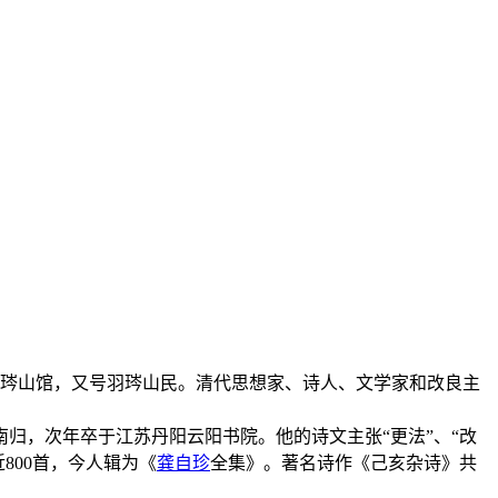
昆山羽琌山馆，又号羽琌山民。清代思想家、诗人、文学家和改良主
南归，次年卒于江苏丹阳云阳书院。他的诗文主张“更法”、“改
800首，今人辑为《
龚自珍
全集》。著名诗作《己亥杂诗》共