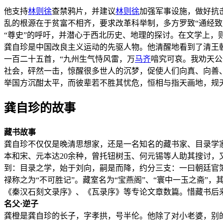
他支持
林则徐
查禁鸦片，并建议
林则徐
加强军事设施，做好抗
乱的根源在于贫富不相齐，要求改革科举制，多方罗致“通经致
“尊史”的呼吁，并潜心于西北历史、地理的探讨。在文学上，
龚自珍是中国改良主义运动的先驱人物。他清醒地看到了清王朝
一百二十五首，“九州生气恃风雷，万
马齐
喑究可哀。我劝天公
社会，砰然一击，惊醒很多世人的沉梦，促使人们向真、向善
举国方沉酣太平，而彼辈若不胜其忧危，恒相与指天画地，规
龚自珍的故事
藏书故事
龚自珍不仅仅是晚清思想家，还是一名知名的藏书家、目录学
本和宋、元本达20余种，曾托钮树玉、何元锡等人助其搜讨，
到：目录之学，始于刘向，嗣是而降，约分三支：一曰朝廷官
禄称之为“不可胜记”。藏室名为“宝燕阁”、“寰中一玉之斋”，
《秦汉石刻文录序》、《瓦录序》等专论文章数篇。惜藏书后来
名父·逆子
龚橙是龚自珍的长子，字孝拱，号半伦。他除了对小老婆，别的