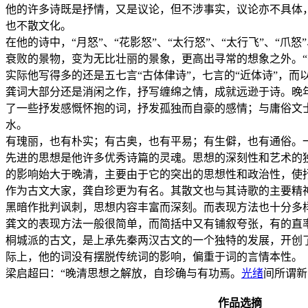
他的许多诗既是抒情，又是议论，但不涉事实，议论亦不具体
也不散文化。
在他的诗中，“月怒”、“花影怒”、“太行怒”、“太行飞”、
衰败的景物，变为无比壮丽的景象，更高出寻常的想象之外。“
实际他写得多的还是五七言“古体侓诗”，七言的“近体诗”，
龚词大部分还是消闲之作，抒写缠绵之情，成就远逊于诗。晚
了一些抒发感慨怀抱的词，抒发孤独而自豪的感情；与庸俗文
水。
有瑰丽，也有朴实；有古奥，也有平易；有生僻，也有通俗。
先进的思想是他许多优秀诗篇的灵魂。思想的深刻性和艺术的
的影响始大于晚清，主要由于它的突出的思想性和政治性，使
作为古文大家，龚自珍更为有名。其散文也与其诗歌的主要精
黑暗作批判讽刺，思想内容丰富而深刻。而表现方法也十分多
龚文的表现方法一般很简单，而简括中又有铺叙夸张，有的直
桐城派的古文，是上承先秦两汉古文的一个独特的发展，开创
际上，他的词没有摆脱传统词的影响，偏重于词的言情本性。
梁启超曰：“晚清思想之解放，自珍确与有功焉。
光绪
间所谓新
作品选摘