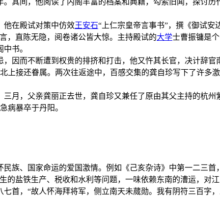
年。其间，他阅读了内阁丰富的档案和典籍，勾索旧闻，探讨历
。他在殿试对策中仿效
王安石
“上仁宗皇帝言事书”，撰《御试
余言，直陈无隐，阅卷诸公皆大惊。主持殿试的
大学
士曹振镛是个
阁中书。
忌，因而不断遭到权贵的排挤和打击，他又忤其长官，决计辞官
杭州北上接还眷属。两次往返途中，百感交集的龚自珍写下了许多
院。三月，父亲龚丽正去世，龚自珍又兼任了原由其父主持的杭
患急病暴卒于丹阳。
怀民族、国家命运的爱国激情。例如《己亥杂诗》中第一二三首
生的盐铁生产、税收和水利等问题，一味依赖东南的漕运，对江
八七首，“故人怀海拜将军，侧立南天未蒇勋。我有阴符三百字，