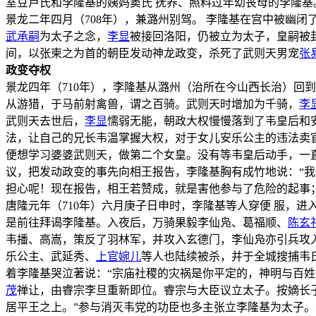
室豆卢氏和李隆基的姨妈窦氏 抚养、照料过年幼丧母的李隆基
景龙二年四月（708年），兼潞州别驾。 李隆基在宫中被幽
武承嗣
为太子之念，
李显
被接回洛阳，仍被立为太子，皇嗣被封
间，以张柬之为首的朝臣发动神龙政变，杀死了武则天男宠
张
政变夺权
景龙四年（710年），李隆基从潞州（治所在今山西长治）回
从游猎，于马前射禽兽，谓之百骑。武则天时增加为千骑，
李
武则天去世后，
李显
懦弱无能，朝政大权慢慢落到了韦皇后和
法，让自己的兄长韦温掌握大权，对于女儿安乐公主的违法卖官
便想学习婆婆武则天，做第二个女皇。没有等韦皇后动手，一
议，把发动政变的事先向相王报告，李隆基胸有成竹地说：“
担心呢！现在报告，相王若赞成，就是害他参与了危险的起事
唐隆元年（710年）六月庚子日申时，李隆基等人穿便 服，
是前往拜谒李隆基。入夜后，万骑果毅李仙凫、葛福顺、
陈玄
韦播、高嵩，策反了羽林军，并攻入玄德门，李仙凫亦引兵攻
乐公主、武延秀、
上官婉儿
等人也陆续被杀，并于全城搜捕韦氏
着李隆基哭泣著说：“宗庙社稷的灾祸是你平定的，神明与百
茂
禅让，由睿宗李旦重新即位。睿宗与大臣议立太子。按嫡长
居平王之上。”参与消灭韦党的功臣也多主张立李隆基为太子