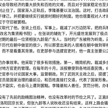
仅会导致经济的重大损失和百姓的灾难，而且对于国家稳定也至
制止住了。国家渐入正轨后，李隆基要以法治国。这时，打击政
于律己，并把要继续实行姚崇时期好的制度。他也很重视对人才
过于守旧被罢相。
取代了他。张说上任后，军事上，裁减了20万边防军，把府兵制
改名为集贤殿书院）。在张说的辅佐下，开元盛世发展到了极点。
时期的最后一位贤相张九龄是广东人，当时的广东被称为岭南，
于历代在朝中做官的很少，所以那里出来的人很难在朝中做到宰
，而不是看重其背景。在吏部参与选拔官吏时，他一直主张要公
的办事效率。他采取了很多有效措施，第一，精简机构，裁减多
对地方官吏的管理。在每年的十月，派按察使到各地巡查民情，
史官参与讨论国家大事，监督朝政。到了武则天主政之后，提拔
官员是国家治理的最前沿，和百姓直接打交道，代表了国家形象
名不副实，也会马上遭到罢黜。李隆基知人善任，赏罚分明，办
没有了先前的励精图治精神，也没有改革时的节俭之风了。正直
从洛阳回京长安，但张九龄等人说秋收还没有结束，这样上路会