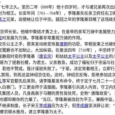
。
闭了七年之久。圣历二年（699年）他十四岁时，才与诸兄弟再次
为相王。长安年间（701—704年），李隆基先在亲卫府任右
易之
兄弟，迫使她让位于中宗。弱冠之年的李隆基目睹了这场政
到京师长安。他暗中聚结才勇之士，在皇帝的亲军万骑中发展势
显
时发展为万骑。李隆基非常重视万骑的作用。
安乐公主之手，原来发动政变恢复
唐朝
的功臣、宰相张柬之也被
鬻爵也不加制止，大加纵容。在景龙四年（710年），中宗终
直静观时变的李隆基（
唐玄宗
）和姑姑
太平公主
以及
太平公主
的
我是为了拯救社稷，为君主、父亲救急，成功了福祉归于宗庙与
；若他不赞成，我计谋就失败了。”于是，决定背着相王，立即行
进入禁苑，到苑总监钟绍京住处。这时，钟绍京反悔，拒绝参加这
礼
等军官都先后来到，请李隆基发布命令，终于定于七月二十一
入白兽门，于三更会师于凌烟阁。李隆基引兵进入内宫，守卫内
集团人员，凡身高高于马鞭的男性皆处死，史称“ 唐隆政变”。
姓也都仰赖你的力量了。”当日，李隆基被改封为平王，兼殿中监
子继承制度，长子宋王
李成器
应为太子，但
李成器
坚决辞让说：
。睿宗顺水推舟，遂立李隆基为太子。