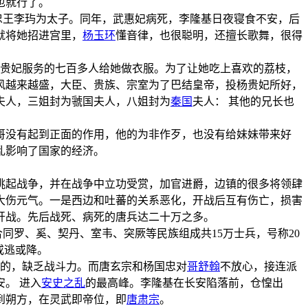
也就行了。
忠王李玙为太子。同年，武惠妃病死，李隆基日夜寝食不安，后
就将她招进宫里，
杨玉环
懂音律，也很聪明，还擅长歌舞，很得
贵妃服务的七百多人给她做衣服。为了让她吃上喜欢的荔枝，
风越来越盛，大臣、贵族、宗室为了巴结皇帝，投杨贵妃所好，
夫人，三姐封为虢国夫人，八姐封为
秦国
夫人： 其他的兄长也
哥没有起到正面的作用，他的为非作歹，也没有给妹妹带来好
乱影响了国家的经济。
挑起战争，并在战争中立功受赏，加官进爵，边镇的很多将领肆
大伤元气。一是西边和吐蕃的关系恶化，开战后互有伤亡，损害
开战。先后战死、病死的唐兵达二十万之多。
同罗、奚、契丹、室韦、突厥等民族组成共15万士兵，号称20
或逃或降。
的，缺乏战斗力。而唐玄宗和杨国忠对
哥舒翰
不放心，接连派
。 进入
安史之乱
的最高峰。李隆基在长安陷落前，仓惶出
到朔方，在灵武即帝位，即
唐肃宗
。