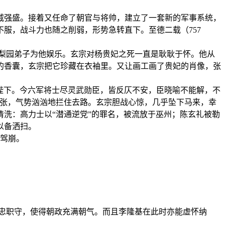
威强盛。接着又任命了朝官与将帅，建立了一套新的军事系统，
不服，战斗力也随之削弱，形势急转直下。至德二载（757
梨园弟子为他娱乐。玄宗对杨贵妃之死一直是耿耿于怀。他从
的香囊，玄宗把它珍藏在衣袖里。又让画工画了贵妃的肖像，张
陛下。今六军将士尽灵武勋臣，皆反仄不安，臣晓喻不能解，不
张，气势汹汹地拦住去路。玄宗胆战心惊，几乎坠下马来，幸
洗：高力士以“潜通逆党”的罪名，被流放于巫州；陈玄礼被勒
以备洒扫。
驾崩。
忠职守，使得朝政充满朝气。而且李隆基在此时亦能虚怀纳