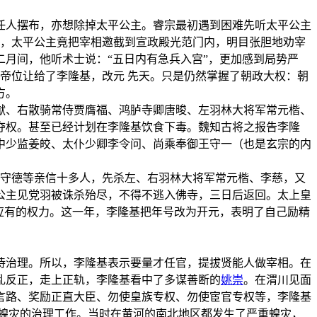
任人摆布，亦想除掉太平公主。睿宗最初遇到困难先听太平公主
月，太平公主竟把宰相邀截到宣政殿光范门内，明目张胆地劝宰
月间，他听术士说：“五日内有急兵入宫”，更加感到局势严
帝位让给了李隆基，改元 先天。只是仍然掌握了朝政大权：朝
方。
猷、右散骑常侍贾膺福、鸿胪寺卿唐晙、左羽林大将军常元楷、
夺权。甚至已经计划在李隆基饮食下毒。魏知古将之报告李隆
中少监姜皎、太仆少卿李令问、尚乘奉御王守一（也是玄宗的内
李守德等亲信十多人，先杀左、右羽林大将军常元楷、李慈，又
公主见党羽被诛杀殆尽，不得不逃入佛寺，三日后返回。太上皇
应有的权力。这一年，李隆基把年号改为开元，表明了自己励精
待治理。所以，李隆基表示要量才任官，提拔贤能人做宰相。在
乱反正，走上正轨，李隆基看中了多谋善断的
姚崇
。在渭川见面
开言路、奖励正直大臣、勿使皇族专权、勿使宦官专权等，李隆基
蝗灾的治理工作。当时在黄河的南北地区都发生了严重蝗灾，