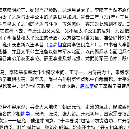
隆基精明能干，妨碍自己参政，总想另易太子。李隆基当然不愿
太子之后与太平公主的矛盾日益加剧。景云二年（711年）正
主与皇太子之间的矛盾与斗争，愈演愈烈，睿宗对此感到不安。二
怕在这样下去，李唐江山又大乱，又不顾太平公主的反对，毅然把
剧了李隆基和太平公主的矛盾。双方都在积蓄力量，准备除掉对
、雍州长史新兴王李晋（
唐高祖
堂弟李德良之孙）、中书舍人李
隆基，并且太平公主准备以御林军从北面、以南衙兵从南面起兵
是召集弟弟岐王李范、薛王李业及郭元振、龙武将军王毛仲、殿
骑马。李隆基亲率太仆少卿李令问、王守一，内侍高力士，果毅
杀了宰相岑羲、萧至忠；尚书右仆射窦怀贞乱中自裁而死。太平
死家中，是为“先天政变”。自此以后，
唐玄宗
终于掌握了皇帝
形势不容乐观：兵变大大地伤了朝廷元气，吏治的混乱、腐败亟
著名的宰相
姚崇
、宋璟、张说、张九龄。开元初年，国家需要拨
，玄宗一一应允，他这才同意。“十事要说”包括了勿贪边功、广
贬逐功臣、杜绝斜封官、整治外戚等。姚崇还主持了开元初年的对