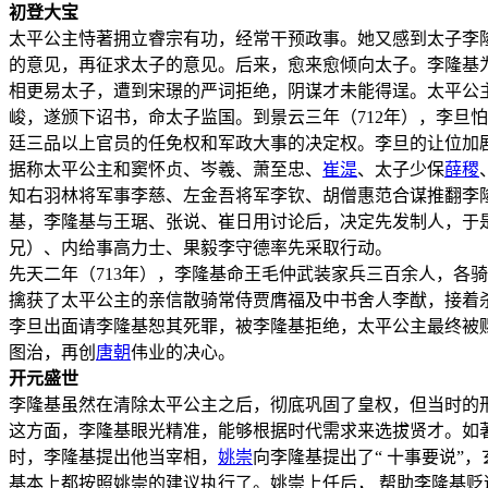
初登大宝
太平公主恃著拥立睿宗有功，经常干预政事。她又感到太子李
的意见，再征求太子的意见。后来，愈来愈倾向太子。李隆基为
相更易太子，遭到宋璟的严词拒绝，阴谋才未能得逞。太平公
峻，遂颁下诏书，命太子监国。到景云三年（712年），李旦
廷三品以上官员的任免权和军政大事的决定权。李旦的让位加
据称太平公主和窦怀贞、岑羲、萧至忠、
崔湜
、太子少保
薛稷
知右羽林将军事李慈、左金吾将军李钦、胡僧惠范合谋推翻李
基，李隆基与王琚、张说、崔日用讨论后，决定先发制人，于
兄）、内给事高力士、果毅李守德率先采取行动。
先天二年（713年），李隆基命王毛仲武装家兵三百余人，各
擒获了太平公主的亲信散骑常侍贾膺福及中书舍人李猷，接着
李旦出面请李隆基恕其死罪，被李隆基拒绝，太平公主最终被赐
图治，再创
唐朝
伟业的决心。
开元盛世
李隆基虽然在清除太平公主之后，彻底巩固了皇权，但当时的
这方面，李隆基眼光精准，能够根据时代需求来选拔贤才。如
时，李隆基提出他当宰相，
姚崇
向李隆基提出了“ 十事要说”
基本上都按照姚崇的建议执行了。姚崇上任后， 帮助李隆基