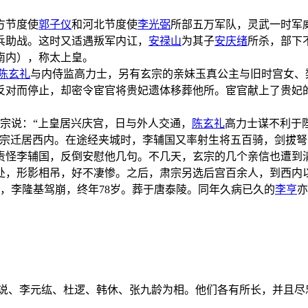
方节度使
郭子仪
和河北节度使
李光弼
所部五万军队，灵武一时军
兵助战。这时又适遇叛军内讧，
安禄山
为其子
安庆绪
所杀，部下
南内），称太上皇。
陈玄礼
与内侍监高力士，另有玄宗的亲妹玉真公主与旧时宫女、
反对而停止，却密令宦官将贵妃遗体移葬他所。宦官献上了贵妃
宗说：“上皇居兴庆宫，日与外人交通，
陈玄礼
高力士谋不利于
宗迁居西内。在途经夹城时，李辅国又率射生将五百骑，剑拔弩
责怪李辅国，反倒安慰他几句。不几天，玄宗的几个亲信也遭到清
处，形影相吊，好不凄惨。之后，肃宗另选后宫百余人，到西内
），李隆基驾崩，终年78岁。葬于唐泰陵。同年久病已久的
李亨
亦
张说、李元纮、杜逻、韩休、张九龄为相。他们各有所长，并且尽