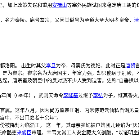
妃，加上政策失误和重用
安禄山
等塞外民族试图来稳定唐王朝的
粟山，名为泰陵。庙号玄宗，又因其谥号为至道大圣大明孝皇帝，
清
都洛阳。 出生时其父
李旦
为帝，母窦氏为德妃。此时正是
唐朝
，是为睿宗。睿宗名为大唐国主，年富力强，却只能居于别殿，
迭起，唐宗室及朝臣中的反对派不少人受到迫害。史称“自垂拱
年间（689年），武则天命令
李隆基
过继予
李弘
为子，继其香火
置官属。这年八月，因为尚方监裴匪躬、内常侍范云仙私自谒见
宫中，不出门庭者十余年”。
身份被降封为临淄王。 这一年，其母亲窦妃被户婢团儿诬谄为“
天命酷吏
来俊臣
审理，幸亏太常工人安金藏大义剖腹，“以证明皇