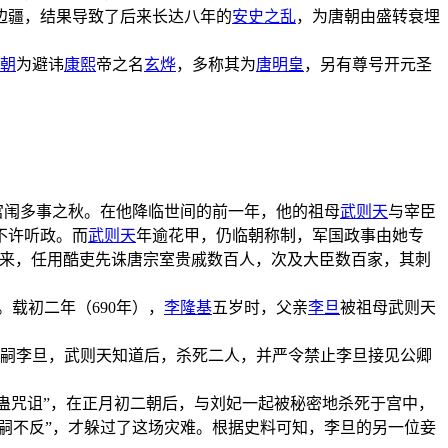
边疆，结果导致了后来长达八年的
安史之乱
，为唐朝由盛转衰埋
朝
为避讳
康熙
帝之名
玄烨
，多称其为
唐明皇
，另有尊号开元圣
宫闱多事之秋。在他降临世间的前一年，他的祖母
武则天
与宰臣
不许听政。而
武则天
年逾花甲，仍临朝称制，军国政事由她专
以来，任用酷吏先诛唐宗室贵戚数百人，次及大臣数百家，其刺
。载初二年（690年），
李隆基
五岁时，父亲
李旦
被祖母武则天
皇嗣李旦，武则天知道后，杀死二人，并严令禁止李旦接见公卿
厌蛊咒诅”，在正月初二朝后，与刘妃一起被秘密地杀死于宫中，
嗣不反”，才躲过了这场灾难。根据史料可知，李旦的另一位妾