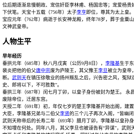
位后期逐渐怠慢朝政、宠信奸臣李林甫、杨国忠等；宠爱杨贵
下伏笔。天宝十五载（756年）太子
李亨
即位，尊其为太上皇。
宝应元年（762年）病逝于长安神龙殿，终年78岁，葬于金
文神武皇帝。
人物生平
早年经历
垂拱元年（685年）秋八月戊寅（公历9月8日），
李隆基
生于东
裴炎把他的伯父
唐中宗
废为庐陵王，其父豫王
李旦
被立为皇帝
断。
武则天
在镇压徐敬业的扬州叛乱之后，兴告密之风，冤狱
史、郎将以下，不可胜数”。
垂拱三年（687年）闰七月丁卯，以皇子身份被封为楚王。 永昌
废除帝位，迁居东宫。
天授二年（691年）初，年仅七岁的楚王李隆基开始出阁，建
大臣，李隆基兄弟与二伯父
李贤
的三个儿子再次入阁，“皆幽闭
武则天称帝后的长寿二年（693年）腊月丁卯，李隆基以皇孙
不知埋在何处。同年八月，其父李旦也被诬告有“异谋”，武则