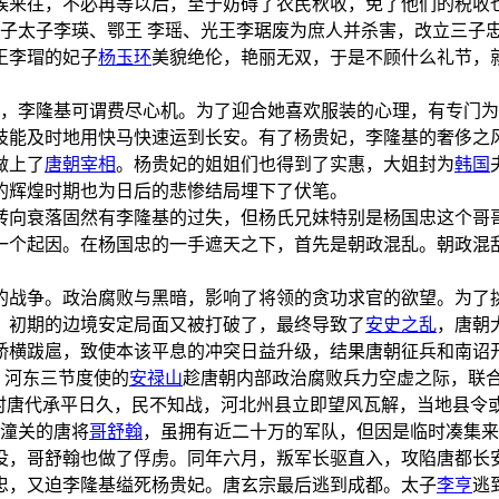
候来往，不必再等以后，至于妨碍了农民秋收，免了他们的税收
儿子太子李瑛、鄂王 李瑶、光王李琚废为庶人并杀害，改立三子
王李瑁的妃子
杨玉环
美貌绝伦，艳丽无双，于是不顾什么礼节，
，李隆基可谓费尽心机。为了迎合她喜欢服装的心理，有专门为
枝能及时地用快马快速运到长安。有了杨贵妃，李隆基的奢侈之
做上了
唐朝宰相
。杨贵妃的姐姐们也得到了实惠，大姐封为
韩国
的辉煌时期也为日后的悲惨结局埋下了伏笔。
转向衰落固然有李隆基的过失，但杨氏兄妹特别是杨国忠这个哥
一个起因。在杨国忠的一手遮天之下，首先是朝政混乱。朝政混
的战争。政治腐败与黑暗，影响了将领的贪功求官的欲望。为了
。初期的边境安定局面又被打破了，最终导致了
安史之乱
，唐朝
骄横跋扈，致使本该平息的冲突日益升级，结果唐朝征兵和南诏
卢、河东三节度使的
安禄山
趁唐朝内部政治腐败兵力空虚之际，联合
时唐代承平日久，民不知战，河北州县立即望风瓦解，当地县令
线潼关的唐将
哥舒翰
，虽拥有近二十万的军队，但因是临时凑集来
没，哥舒翰也做了俘虏。同年六月，叛军长驱直入，攻陷唐都长安
忠，又迫李隆基缢死杨贵妃。唐玄宗最后逃到成都。太子
李亨
逃