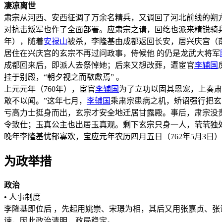
凄凉离世
肃宗从河西、安西征调了万余名精兵，又调回了河北前线的朔
对抗击叛军也作了全面部署。应肃宗之请，回纥也派来精锐骑
年），随着
安禄山
被杀，李隆基由成都返回长安，居兴庆宫（
居住在兴庆宫的玄宗不再过问政事，侍候他 的仍是龙武大将军
成都回来后，即派人去祭悼她；后来又想改葬，遭宦官
李辅国
挂于别殿，“朝夕视之而欷歔焉” 。
上元元年（760年），宦官
李辅国
为了立功以固其恩宠，上奏肃
敢不以闻。”这年七月，
李辅国
乘肃宗患病之机，矫诏强行把玄
亏高力士挺身而出，玄宗才安全地迁居甘露殿。事后，肃宗没
令致仕；玉真公主也出居玉真观。剩下玄宗只身一人，茕茕独
晚年李隆基忧郁寡欢，宝应元年农历四月五日（762年5月3日
为政举措
政治
• 人事制度
李隆基即位后 ，先起用姚崇、宋璟为相，其后又用张嘉贞、
谏，因此政治清明，政局稳定。