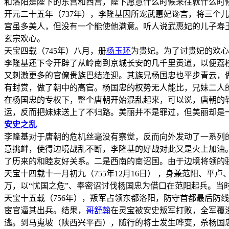
和洛阳是陛下的东宫和西宫，陛下愿意什么时候来往就什么时
开元二十五年（737年），李隆基因所宠武惠妃谗言，将三个
宫虽多美人，但没有一个能使他满意。听人说武惠妃的儿子寿
玄宗欢心。
天宝四载（745年）八月，册
杨玉环
为贵妃。为了讨贵妃的欢心
李隆基还下令开辟了从岭南到京城长安的几千里贡道，以便荔
又刺激更多的官僚贵族巴结逢迎。其族兄杨国忠也平步青云，
有封赏，做了朝中的高官。杨国忠的权势无人能比，兄妹二人
在杨国忠的专权下，整个唐朝开始混乱起来，可以说，唐朝的
运，反而把妹妹送上了不归路。美丽并不是罪过，但美丽却是
安史之乱
李隆基对于唐朝的危机丝毫没有察觉，反而向外发动了一系列
意挑衅，使得边境战乱不断，李隆基的好战对此又是火上加油
了历来的和睦友好关系。二是西南的南诏国。由于边境将领的
天宝十四载十一月初九（755年12月16日） ，身兼范阳、平
万，以“忧国之危”、奉密诏讨伐杨国忠为借口在范阳起兵。当
天宝十五载（756年），叛军占领东都洛阳，防守首都最后防
宦官逼其出兵。结果，
哥舒翰
在灵宝被安史叛军打败，全军覆
逃。到马嵬坡（陕西兴平西），随行的将士发生哗变，杀杨国