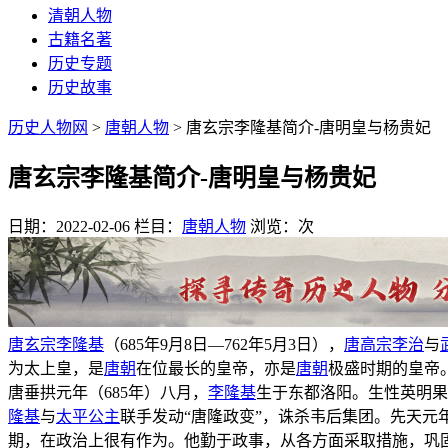
清朝人物
古籍名著
历史专题
历史故事
历史人物网
>
唐朝人物
> 唐玄宗李隆基简介-唐明皇与杨贵妃
唐玄宗李隆基简介-唐明皇与杨贵妃
日期：2022-02-06
栏目：
唐朝人物
浏览：
次
唐玄宗
李隆基
（685年9月8日—762年5月3日），
唐高宗
李治
与
为太上皇，是
唐朝
在位最长的皇帝，亦是
唐朝
极盛时期的皇帝
唐垂拱元年（685年）八月，
李隆基
生于东都洛阳。生性英明果
隆基
与
太平公主
联手发动“唐隆政变”，诛杀韦后集团。先天元年
期，在政治上很有作为。他勤于政事，从各方面采取措施，巩