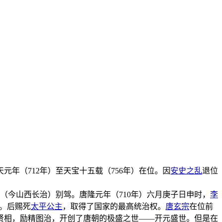
元年（712年）至天宝十五载（756年）在位。因
安史之乱
退位
（今山西长治）别驾。唐隆元年（710年）六月庚子日申时，
李
。后赐死
太平公主
，取得了国家的最高统治权。
唐玄宗
在位前
贤相，励精图治，开创了唐朝的极盛之世——开元盛世。但是在