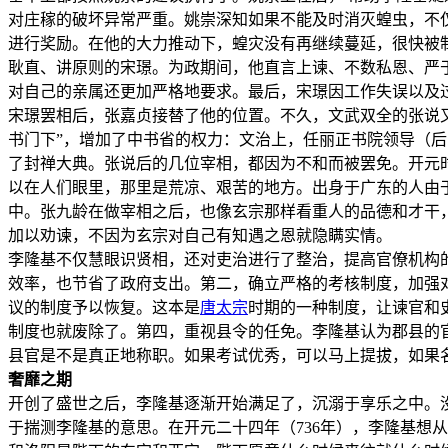
对庄稼的破坏异常严重。姚崇深知如果不能及时消灭蝗虫，不
进行奖励。在他的大力推动下，蝗灾没有再继续蔓延，很快被
耿直、讲原则的宋璟。为政期间，他直言上谏、不数私恩、严
对自己的亲属还更加严格地要求。最后，宋璟因工作失误以及
宋璟罢相后，张嘉贞接替了他的位置。不久，文武双全的张说又
书门下”，增加了中书省的权力：文治上，任丽正书院领导（后
了封禅大典。张说后的几位宰相，都因为不和而被罢免。开元
以在人们眼里，那里是荒凉、艰苦的地方。出身于广东的人由
中。张九龄在做宰相之后，也像玄宗那样看重人的品德和才干
加以劝谏，不因为玄宗对自己有知遇之恩就隐瞒实情。
李隆基不仅慧眼识贤相，还对吏治进行了整治，提高官僚机构
效率，也节省了政府支出。第二，确立严格的考核制度，加强
议的制度予以恢复。这本是
唐太宗
时期的一种制度，让谏官和
制度也就废除了。第四，重视县令的任免。李隆基认为郡县的
县官是不是真正地称职。如果考试优秀，可以马上提拔，如果
奢靡之期
开创了盛世之后，李隆基逐渐开始满足了，沉溺于享乐之中。
于揣测李隆基的意思。在开元二十四年（736年），李隆基想