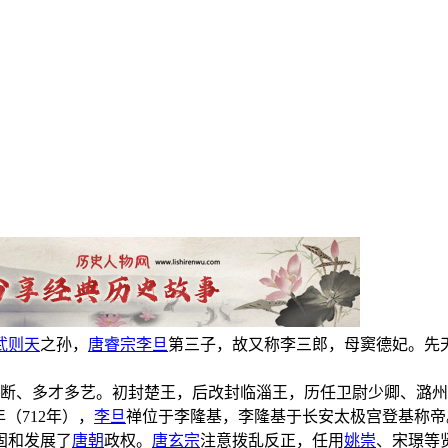
武则天
之孙，
唐睿宗
李旦
第三子，故又称李三郎，母窦德妃。先天
。
断、多才多艺。初封楚王，后改封临淄王，历任卫尉少卿、潞州
（712年），
李旦
禅位于李隆基，李隆基于长安太极宫登基称帝
固和发展了
唐朝
政权。
唐玄宗
注意拨乱反正，任用
姚崇
、宋璟等