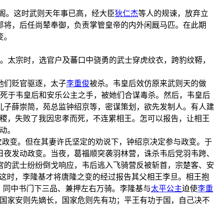
出阁。这时武则天年事已高，经大臣
狄仁杰
等人的规谏，放弃立
卫郎将，后任尚辇奉御，负责掌管皇帝的内外闲厩马匹。在此期
变。
力。太宗时，选官户及蕃口中骁勇的武士穿虎纹衣，跨豹纹鞯，
他们贬官驱逐，太子
李重俊
被杀。韦皇后效仿原来武则天的做
于死于韦皇后和安乐公主之手，被她们合谋毒杀。然后，韦皇后
儿子薛崇简，苑总监钟绍京等，密谋策划，欲先发制人。有人建
社稷，失败了我因忠孝而死，不连累相王。怎可以报告，让相王
动。
次政变。但在其妻许氏坚定的劝说下，钟绍京决定参与政变。于
日夜发动政变。当夜，葛福顺突袭羽林营，诛杀韦后党羽韦跨、
宫的武士纷纷倒戈响应，韦后逃入飞骑营反被斩首，宗楚客、安
 这时，李隆基才将唐隆之变的经过报告其父相王李旦。相王抱
，同中书门下三品、兼押左右万骑。李隆基与
太平公主
迫使
李重
“国家安则先嫡长，国家危则先有功；平王有功于国，自己决不