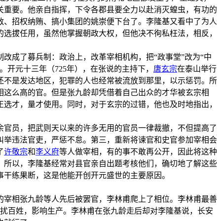
关重要。他亲自指挥，下令各郡县要全力以赴消灭蝗虫，有功的
敌、招权纳贿、搞小集团的姚崇便下台了。李隆基又看中了为人
的选拔任用，虽然他掌握朝政大权，但他决不徇私枉法，相反，
改成了募兵制：政治上，改革宰相机构，把“政事堂”改为“中
开元十三年（725年），在张说的主持下，
唐玄宗
在泰山举行
还不是发达地区，犯罪的人也经常被流放到那里，以示惩罚。所
相这么高的官。但是张九龄却凭借着自己出众的才华被玄宗相
正选才，量才使用。同时，对于玄宗的过错，他也及时地指出，
余官员，把武则天以来的许多无用的官员一律裁撤，不但提高了
纠举违法官吏，严惩不怠。第三，重新将谏官和史官参加宰相会
了
许敬宗
和
李义府
等人做宰相，有的事不敢再公开，因此将这种
。所以，李隆基经常对县官亲自出题考核他们，确切地了解这些
事干练果断，这是他能开创开元盛世的主要原因。
的宰相张九龄等人先后被罢官，李林甫爬上了相位。李林甫最善
骚扰百姓，影响生产。李林甫在张九龄走后却对李隆基说，长安