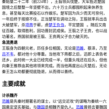
秦始皇二十二年（前224年），王翦领兵伐楚，大军抵达楚国
国境之后整整一年坚壁不出，六十万士兵都囤积起来休养生
息，甚至每天比赛投石以作娱乐。楚军因为兵少而无可奈何，
一年后终于按捺不住，正当楚军在调动之际，王翦就率兵出击
大破楚军，杀
项燕
于蕲，虏
楚王负刍
，平定楚国 。随后又南
征百越，取得胜利，因功晋封武成侯。王翦之子王贲，也以战
功著名，燕国就是被王翦、王贲两父子合力破灭的。
急流勇退
王翦身为四朝元老，历任多位相国，无论是
范雎
、蔡泽，乃至
吕不韦
，都对他十分尊重。当他攻下燕都之后，迅即上表告老
还乡，此时统一大业已经完成一半，但重头戏还在后头，但他
向秦王推荐由其他将领来完成。而当他再度出山灭楚后，无论
秦王怎么劝都要彻底隐退，从而得以善终。
主要成就
计杀魏齐
范雎
是先秦时期著名的谋士，以“远交近攻”的谋略为秦统一六
国奠定坚实基础，与
魏国
丞相魏齐是仇人。
范雎
曾扬言要魏国