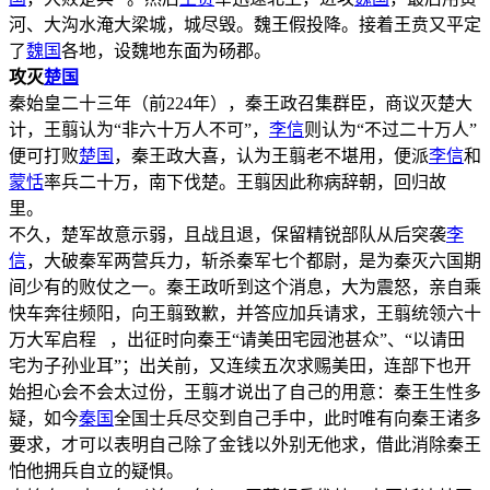
河、大沟水淹大梁城，城尽毁。魏王假投降。接着王贲又平定
了
魏国
各地，设魏地东面为砀郡。
攻灭
楚国
秦始皇二十三年（前224年），秦王政召集群臣，商议灭楚大
计，王翦认为“非六十万人不可”，
李信
则认为“不过二十万人”
便可打败
楚国
，秦王政大喜，认为王翦老不堪用，便派
李信
和
蒙恬
率兵二十万，南下伐楚。王翦因此称病辞朝，回归故
里。
不久，楚军故意示弱，且战且退，保留精锐部队从后突袭
李
信
，大破秦军两营兵力，斩杀秦军七个都尉，是为秦灭六国期
间少有的败仗之一。秦王政听到这个消息，大为震怒，亲自乘
快车奔往频阳，向王翦致歉，并答应加兵请求，王翦统领六十
万大军启程 ，出征时向秦王“请美田宅园池甚众”、“以请田
宅为子孙业耳”；出关前，又连续五次求赐美田，连部下也开
始担心会不会太过份，王翦才说出了自己的用意：秦王生性多
疑，如今
秦国
全国士兵尽交到自己手中，此时唯有向秦王诸多
要求，才可以表明自己除了金钱以外别无他求，借此消除秦王
怕他拥兵自立的疑惧。