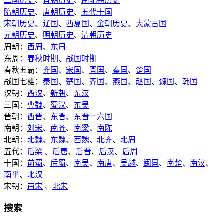
三国历史
、
晋朝历史
、
南北朝历史
隋朝历史
、
唐朝历史
、
五代十国
宋朝历史
、
辽国
、
西夏国
、
金朝历史
、
大蒙古国
元朝历史
、
明朝历史
、
清朝历史
周朝：
西周
、
东周
东周：
春秋时期
、
战国时期
春秋五霸：
齐国
、
宋国
、
晋国
、
秦国
、
楚国
战国七雄：
秦国
、
楚国
、
齐国
、
燕国
、
赵国
、
魏国
、
韩国
汉朝：
西汉
、
新朝
、
东汉
三国：
曹魏
、
蜀汉
、
东吴
晋朝：
西晋
、
东晋
、
东晋十六国
南朝：
刘宋
、
南齐
、
南梁
、
南陈
北朝：
北魏
、
东魏
、
西魏
、
北齐
、
北周
五代：
后梁
、
后唐
、
后晋
、
后汉
、
后周
十国：
前蜀
、
后蜀
、
南吴
、
南唐
、
吴越
、
闽国
、
南楚
、
南汉
、
南平
、
北汉
宋朝：
南宋
、
北宋
搜索