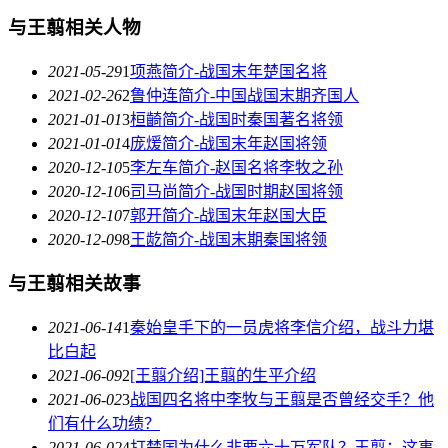
与王翦相关人物
2021-05-29
1
项燕简介-战国末年楚国名将
2021-02-26
2
鲁仲连简介-中国战国末期齐国人
2021-01-01
3
桓齮简介-战国时秦国著名将领
2021-01-01
4
庞煖简介-战国末年赵国将领
2020-12-10
5
李左车简介-赵国名将李牧之孙
2020-12-10
6
司马尚简介-战国时期赵国将领
2020-12-10
7
郭开简介-战国末年赵国大臣
2020-12-09
8
王龁简介-战国末期秦国将领
与王翦相关故事
2021-06-14
1
秦始皇手下的一员虎将李信介绍，战斗力堪
比白起
2021-06-09
2
[王翦介绍]王翦的生平介绍
2021-06-02
3
战国四名将中李牧与王翦是否曾经交手？他
们有什么功绩？
2021-06-02
4
打楚国为什么非要六十万军队？王翦：这事