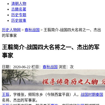
清朝人物
古籍名著
历史专题
历史故事
历史人物网
>
春秋战国
> 王翦简介-战国四大名将之一、杰出
的军事家
王翦简介-战国四大名将之一、杰出的军
事家
日期：2020-06-22
栏目：
春秋战国
浏览：
次
王翦
，字维张，频阳东乡（今陕西富平县）人，
战国时期
秦国
名将、杰出的军事家。