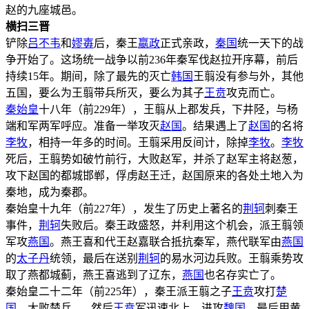
赵的九座城邑。
横扫三晋
铲除
吕不韦
和
嫪毐
后，秦王
嬴政
正式亲政，
秦国
统一天下的战
争开始了。这场统一战争以前236年秦军伐赵拉开序幕，前后
持续15年。期间，除了最先的灭亡
韩国
王翦没有参与外，其他
五国，要么为王翦带兵所灭，要么为其子
王贲
攻克而亡。
秦始皇
十八年（前229年），王翦从上郡发兵，下井陉，与杨
端和军两军呼应。准备一举攻灭
赵国
。结果遇上了
赵国
的名将
李牧
，相持一年多的时间。王翦采用反间计，除掉
李牧
。
李牧
死后，王翦势如破竹前行，大败赵军，并杀了赵军主将赵葱，
攻下赵国的都城邯郸，俘虏赵王迁，赵国原来的各处土地入为
秦地，成为秦郡。
秦始皇十九年（前227年），发生了历史上著名的
荆轲
刺秦王
事件，
荆轲
失败后。秦王政盛怒，并利用这个机会，派王翦领
军攻
燕国
。燕王喜和代王赵嘉联合抵抗秦军，燕代联军由
燕国
的
太子丹
统领，最后在送别
荆轲
的易水河边兵败。王翦乘势攻
取了燕都城蓟，燕王喜逃到了辽东，
燕国
也名存实亡了。
秦始皇二十二年（前225年），秦王派王翦之子
王贲
攻打
楚
国
，大败楚兵 。然后
王贲
军迅速北上，进攻
魏国
，最后用黄