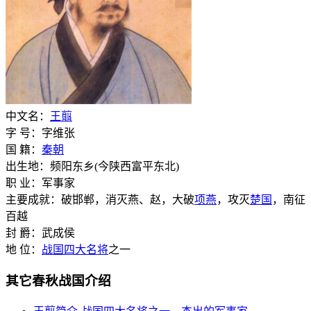
中文名：
王翦
字 号：字维张
国 籍：
秦朝
出生地：频阳东乡(今陕西富平东北)
职 业：军事家
主要成就：破邯郸，消灭燕、赵，大破
项燕
，攻灭
楚国
，南征
百越
封 爵：武成侯
地 位：
战国四大名将
之一
其它春秋战国介绍