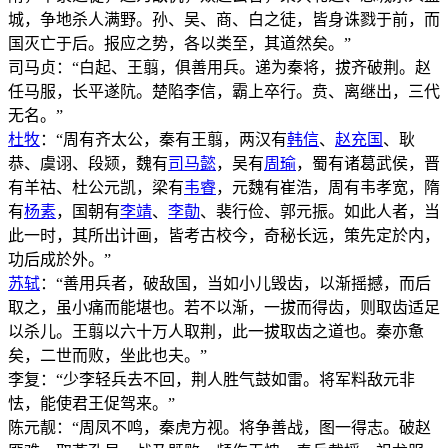
城，争地杀人满野。孙、吴、商、白之徒，皆身诛戮于前，而
国灭亡于后。报应之势，各以类至，其道然矣。”
司马贞：“白起、王翦，俱善用兵。递为秦将，拔齐破荆。赵
任马服，长平遂阬。楚陷李信，霸上卒行。贲、离继出，三代
无名。”
杜牧
：“周有齐太公，秦有王翦，两汉有
韩信
、
赵充国
、耿
恭、虞诩、段颎，魏有
司马懿
，吴有
周瑜
，蜀有诸葛武侯，晋
有羊祜、杜公元凯，梁有
韦睿
，元魏有崔浩，周有韦孝宽，隋
有
杨素
，国朝有
李靖
、
李勣
、裴行俭、郭元振。如此人者，当
此一时，其所出计画，皆考古校今，奇秘长远，策先定於内，
功后成於外。”
苏轼
：“善用兵者，破敌国，当如小儿毁齿，以渐摇撼，而后
取之，虽小痛而能堪也。若不以渐，一拔而得齿，则取齿适足
以杀儿。王翦以六十万人取荆，此一拔取齿之道也。秦亦惫
矣，二世而败，坐此也夫。”
李复：“少李轻兵去不回，荆人胜气鼓如雷。将军料敌元非
怯，能使君王促驾来。”
陈元靓：“周凤不鸣，秦虎方视。将争善战，图一得志。破赵