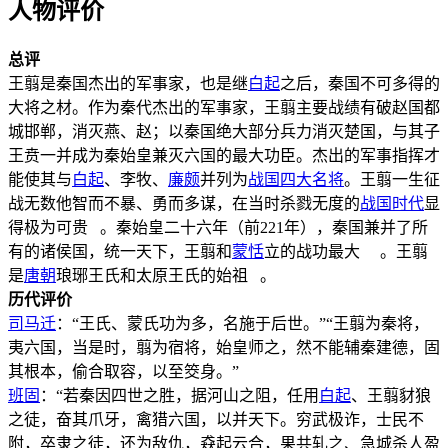
人物评价
总评
王翦是秦国杰出的军事家，也是继
白起
之后，秦国不可多得的
大将之材。作为秦代杰出的军事家，王翦主要战绩有破赵国都
城邯郸，消灭燕、赵；以秦国绝大部分兵力消灭楚国，与其子
王贲一并成为秦始皇兼灭六国的最大功臣。杰出的军事指挥才
能使其与
白起
、李牧、
廉颇
并列为
战国四大名将
。王翦一生征
战无数他智而不暴、勇而多谋，在当时杀戮无度的
战国时代
显
得极为可贵 。秦始皇二十六年（前221年），秦国兼并了所
有的诸侯国，统一天下，王翦和
蒙恬
立的战功最大 。王翦
是
唐朝
琅琊王氏和太原王氏的始祖 。
历代评价
司马迁
：“王氏、蒙氏功为多，名施于后世。”“王翦为秦将，
夷六国，当是时，翦为宿将，始皇师之，然不能辅秦建德，固
其根本，偷合取容，以至筊身。”
班固
：“若秦因四世之胜，据河山之阻，任用
白起
、王翦豺狼
之徒，奋其爪牙，禽猎六国，以并天下。穷武极诈，士民不
附，卒隶之徒，还为敌仇，猋起云合，果共轧之、急城杀人盈