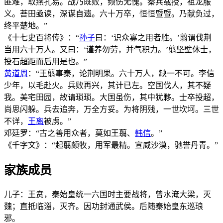
匪难，取燕孔易。战乃既败，频伤无愧。秦兵载授，祖龙服
义。菩田亟读，深谋自遗。六十万卒，恒恒暨暨。乃献负过，
终平楚地。”
《十七史百将传》：“
孙子
曰：‘识众寡之用者胜。’翦谓伐荆
当用六十万人。又曰：‘谨养勿劳，并气积力。’翦坚壁休士，
投石超距而后用是也。”
黄道周
：“王翦事秦，论荆明果。六十万人，缺一不可。李信
少年，以毛赴火。兵败再兴，其计已左。空国伐人，其不疑
我。美宅田园，故请琐琐。大国虽伤，其中犹夥。士卒投超，
尚思闪躲。兵去追奔，万全方妥。为将阴残，一世坎坷。三世
不详，
王离
被虏。”
邓廷罗：“古之善用众者，莫如王翦、
韩信
。”
《千字文》：“起翦颇牧，用军最精。宣威沙漠，驰誉丹青。”
家族成员
儿子：王贲，秦始皇统一六国时主要战将，曾水淹大梁，灭
魏；直抵临淄，灭齐。因功封通武侯。后随秦始皇东巡琅
邪。