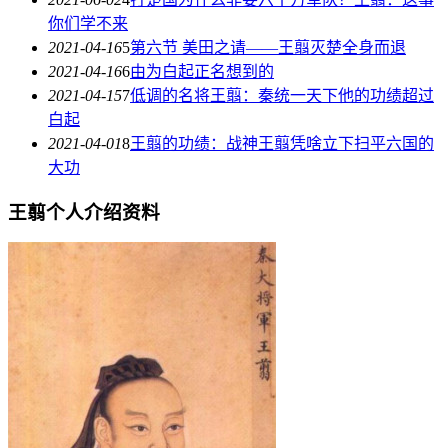
你们学不来
2021-04-16
5
第六节 美田之请――王翦灭楚全身而退
2021-04-16
6
由为白起正名想到的
2021-04-15
7
低调的名将王翦：秦统一天下他的功绩超过
白起
2021-04-01
8
王翦的功绩：战神王翦凭啥立下扫平六国的
大功
王翦个人介绍资料