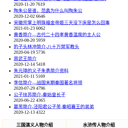
2020-11-20
7619
陶朱公是谁，范蠡为什么叫陶朱公
2020-12-02
6646
宋徽宗掌上明珠福金帝姬三天没下床是怎么回事
2021-01-23
6062
黄香简介—古代二十四孝黄香温席的主人公
2020-08-20
5959
豹子头林冲简介-八十万禁军教头
2020-04-19
5736
周武王简介
2020-12-14
5418
朱元璋的义子朱勇简介资料
2021-01-11
5169
李信简介—战国末期秦国著名将领
2020-07-29
4796
公子扶苏简介-秦始皇长子
2020-06-22
4365
嬴芾简介-泾阳君公子芾,秦昭襄王的弟弟
2020-12-13
4322
三国演义人物介绍
水浒传人物介绍