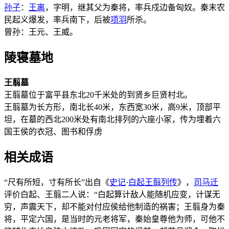
孙子
：
王离
，字明，继其父为秦将，率兵戍边备匈奴。秦末农
民起义爆发，率兵南下，后被
项羽
所杀。
曾孙：王元、王威。
陵寝墓地
王翦墓
王翦墓位于富平县东北20千米处的到贤乡巨贤村北。
王翦墓为长方形，南北长40米，东西宽30米，高9米，顶部平
坦，在墓的西北200米处有南北排列的六座小冢，传为埋着六
国王侯的衣冠、图书和俘虏
相关成语
“尺有所短，寸有所长”出自《
史记
·
白起王翦列传
》，
司马迁
评价白起、王翦二人说：“白起算计敌人能随机应变，计谋无
穷，声震天下，却不能对付应侯给他制造的祸害；王翦身为秦
将，平定六国，是当时的元老将军，秦始皇尊他为师，可他不