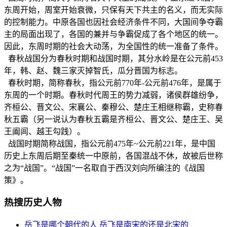
东周开始，周室开始衰微，只保有天下共主的名义，而无实际
的控制能力。中原各国也因社会经济条件不同，大国间争夺霸
主的局面出现了，各国的兼并与争霸促成了各个地区的统一。
因此，东周时期的社会大动荡，为全国性的统一准备了条件。
春秋战国分为春秋时期和战国时期，其分水岭是在公元前453
年，韩、赵、魏三家灭掉智氏，瓜分晋国为标志。
春秋时期，简称春秋，指公元前770年-公元前476年，是属于
东周的一个时期。春秋时代周王的势力减弱，诸侯群雄纷争，
齐桓公、晋文公、宋襄公、秦穆公、楚庄王相继称霸，史称春
秋五霸（另一说认为春秋五霸是齐桓公、晋文公、楚庄王、吴
王阖闾、越王勾践）。
战国时期简称战国，指公元前475年~公元前221年，是中国
历史上东周后期至秦统一中原前，各国混战不休，故被后世称
之为“战国”。“战国”一名取自于西汉刘向所编注的《战国
策》。
热搜历史人物
岳飞是哪个朝代的人 岳飞是南宋的还是北宋的