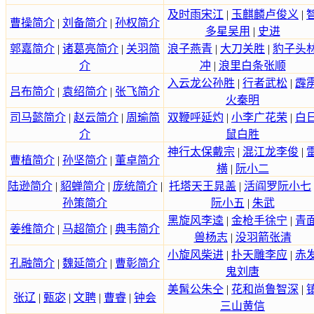
及时雨宋江
|
玉麒麟卢俊义
|
曹操简介
|
刘备简介
|
孙权简介
多星吴用
|
史进
郭嘉简介
|
诸葛亮简介
|
关羽简
浪子燕青
|
大刀关胜
|
豹子头
介
冲
|
浪里白条张顺
入云龙公孙胜
|
行者武松
|
霹
吕布简介
|
袁绍简介
|
张飞简介
火秦明
司马懿简介
|
赵云简介
|
周瑜简
双鞭呼延灼
|
小李广花荣
|
白
介
鼠白胜
神行太保戴宗
|
混江龙李俊
|
曹植简介
|
孙坚简介
|
董卓简介
横
|
阮小二
陆逊简介
|
貂蝉简介
|
庞统简介
|
托塔天王晁盖
|
活阎罗阮小七
孙策简介
阮小五
|
朱武
黑旋风李逵
|
金枪手徐宁
|
青
姜维简介
|
马超简介
|
典韦简介
兽杨志
|
没羽箭张清
小旋风柴进
|
扑天雕李应
|
赤
孔融简介
|
魏延简介
|
曹彰简介
鬼刘唐
美髯公朱仝
|
花和尚鲁智深
|
张辽
|
甄宓
|
文聘
|
曹睿
|
钟会
三山黄信