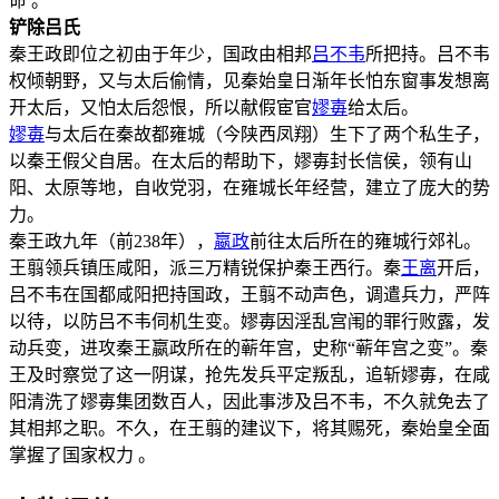
命 。
铲除吕氏
秦王政即位之初由于年少，国政由相邦
吕不韦
所把持。吕不韦
权倾朝野，又与太后偷情，见秦始皇日渐年长怕东窗事发想离
开太后，又怕太后怨恨，所以献假宦官
嫪毐
给太后。
嫪毐
与太后在秦故都雍城（今陕西凤翔）生下了两个私生子，
以秦王假父自居。在太后的帮助下，嫪毐封长信侯，领有山
阳、太原等地，自收党羽，在雍城长年经营，建立了庞大的势
力。
秦王政九年（前238年），
嬴政
前往太后所在的雍城行郊礼。
王翦领兵镇压咸阳，派三万精锐保护秦王西行。秦
王离
开后，
吕不韦在国都咸阳把持国政，王翦不动声色，调遣兵力，严阵
以待，以防吕不韦伺机生变。嫪毐因淫乱宫闱的罪行败露，发
动兵变，进攻秦王嬴政所在的蕲年宫，史称“蕲年宫之变”。秦
王及时察觉了这一阴谋，抢先发兵平定叛乱，追斩嫪毐，在咸
阳清洗了嫪毐集团数百人，因此事涉及吕不韦，不久就免去了
其相邦之职。不久，在王翦的建议下，将其赐死，秦始皇全面
掌握了国家权力 。