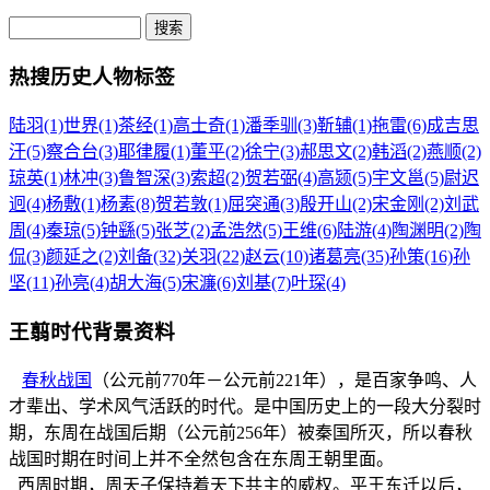
热搜历史人物标签
陆羽(1)
世界(1)
茶经(1)
高士奇(1)
潘季驯(3)
靳辅(1)
拖雷(6)
成吉思
汗(5)
察合台(3)
耶律履(1)
董平(2)
徐宁(3)
郝思文(2)
韩滔(2)
燕顺(2)
琼英(1)
林冲(3)
鲁智深(3)
索超(2)
贺若弼(4)
高颎(5)
宇文邕(5)
尉迟
迥(4)
杨敷(1)
杨素(8)
贺若敦(1)
屈突通(3)
殷开山(2)
宋金刚(2)
刘武
周(4)
秦琼(5)
钟繇(5)
张芝(2)
孟浩然(5)
王维(6)
陆游(4)
陶渊明(2)
陶
侃(3)
颜延之(2)
刘备(32)
关羽(22)
赵云(10)
诸葛亮(35)
孙策(16)
孙
坚(11)
孙亮(4)
胡大海(5)
宋濂(6)
刘基(7)
叶琛(4)
王翦时代背景资料
春秋战国
（公元前770年－公元前221年），是百家争鸣、人
才辈出、学术风气活跃的时代。是中国历史上的一段大分裂时
期，东周在战国后期（公元前256年）被秦国所灭，所以春秋
战国时期在时间上并不全然包含在东周王朝里面。
西周时期，周天子保持着天下共主的威权。平王东迁以后，