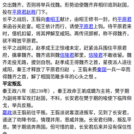
交出魏齐，否则将举兵伐魏。形势迫使魏齐弃相印逃到赵国，
投在
平原君
赵胜
门下。
长平之战后，王翦向
秦昭王
献计，由昭王修书一封，约
平原君
来函谷关赴宴。昭王依计而行，诱使
平原君
上钩。待平原君来
时，借机扣留，将其押解至咸阳。再传讯邯郸，称不得魏齐，
就不释放平原君。
长平之战刚过，赵孝成王正惊魂未定，赶紧派兵围住平原君
府，擒拿魏齐。魏齐逃到魏
信陵君
那里，
信陵君
不敢收留。魏
齐走投无路，拔剑自刎。赵孝成王得魏齐之首，星夜派人送往
咸阳，秦王才释放了平原君归赵 。王翦未费
秦国
一兵一卒而
得魏齐之首，解了相国范雎多年的心头之恨 。
平定叛乱
秦王政八年（前239年），秦王政命王弟成蟜为主将，樊于期
为副将率军攻打赵国，不料，长安君在樊于期的唆使下临阵倒
戈，举兵反叛。
嬴政
派王翦前往平叛。王翦派说客混进叛军，见到了长安君，
递送了劝降书信，情理并用，恩威并施。长安君归降，叛乱平
息。樊于期逃奔燕国。但可惜的是，长安君后来并没有保住性