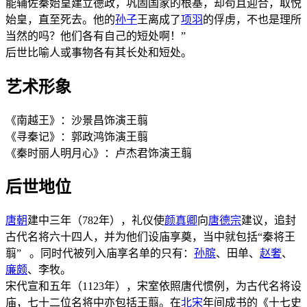
能辅佐秦始皇建立德政，巩固国家的根基，却苟且迎合，取悦
始皇，直至死去。他的
孙子
王离成了
项羽
的俘虏，不也是理所
当然的吗？他们各有自己的短处啊！”
后世比喻人或事物各有其长处和短处。
艺术形象
《南越王》：沙景昌饰演王翦
《寻秦记》：郭政鸿饰演王翦
《秦时丽人明月心》：卢杰君饰演王翦
后世地位
唐朝
建中三年（782年），礼仪使
颜真卿
向
唐德宗
建议，追封
古代名将六十四人，并为他们设庙享奠，当中就包括“秦将王
翦” 。同时代被列入庙享名单的只有：
孙膑
、田单、
赵奢
、
廉颇
、李牧。
宋代宣和五年（1123年），宋室依照唐代惯例，为古代名将设
庙，七十二位名将中亦包括王翦。在
北宋
年间成书的《十七史