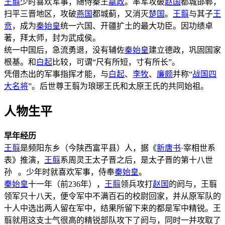
王翦
少时喜欢军事，随侍秦王
嬴政
。率军攻破
赵国
都城邯郸，
扫平三晋地区，攻破
燕国
都城蓟，又消灭
楚国
。
王翦
与其子
王
贲
，成为
秦始皇
统一六国、开疆扩土的最大功臣。因功绩卓
著，拜太师，封为武成侯。
统一中国后，急流勇退，没有辅佐
秦始皇
建立德政，巩固国家
根基。和
白起
比较，可谓“尺有所短，寸有所长”。
凭借杰出的军事指挥才能，与
白起
、
李牧
、
廉颇
并称“
战国四
大名将
”。后世尊王翦为琅琊王氏和太原王氏的共同始祖。
人物生平
早年经历
王翦
是频阳东乡（今陕西富平县）人，据《
新唐书
·宰相世系
表》推演，
王翦
系周灵王太子晋之后，是太子晋的第十八世
孙 。少年时就喜欢军事，侍奉
秦始皇
。
秦始皇
十一年（前236年），
王翦
领兵攻打
赵国
的阏与，王翦
领军只十八天，便令军中不满百石的校尉回家，并从原军队的
十人中选出两人留在军中，结果所留下来的都是军中精锐。王
翦就用这支士气很高的精锐部队攻下了阏与，同时一并攻取了