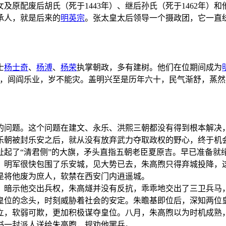
及原配废后胡氏（死于1443年）、继后孙氏（死于1462年）和
承人，就是后来的
明英宗
。张太皇太后领导一个摄政团，它一直
士
杨士奇
、
杨溥
、
杨荣
执掌朝政，多有建树。他们在位期间成为
，闾阎乐业，岁不能灾。盖明兴至是历年六十，民气渐舒，蒸然有
的问题。这个问题在建文、永乐、洪熙三朝都没有得到根本解决
乐朝被封乐安之后，就从没有放弃武力夺取政权的野心，终于机
扯起了“清君侧”的大旗，矛头直指五朝老臣夏原吉。早已准备就
，明军很快包围了乐安城，见大势已去，朱高煦只得弃城投降，
是将他废为庶人，软禁在西安门内逍遥城。
，暗示他交出兵权，朱高燧并没有反抗，乖乖地交出了三卫兵马
皇位的念头，时刻威胁着社会的安定。朱瞻基即位后，深知两位
立，软弱可欺，更加积极谋夺皇位。八月，朱高煦以为时机成熟
修书一封派人送给朱高煦，规劝他罢兵。