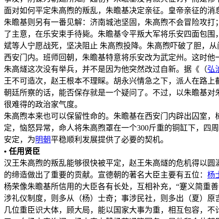
面对如何平定朱高煦的叛乱，朱瞻基决定亲征。皇帝亲征的消
朱瞻基则另有一番见解：济南城池坚固，朱高煦不会冒险攻打
了主意，在乐安束手待毙。朱瞻基令平叛大军将乐安四面包围
斌等人宁愿战死，坚决阻止 朱高煦投降。朱高煦吓破了胆，从
西安门内。班师回朝，朱瞻基特意将乐安改为武定州。这时他
朱高燧这次没有举兵，并不是因为他突然改过自新。据《（
弘
王不可造次，赵王根本不理睬。胡永兴情急之下，派人在路上
朝廷所察的话，能否保存就是一个疑问了。不过，以朱瞻基对
很难得的政治家气度。
朱高煦本来也可以保留性命的。朱瞻基在西安门内辟出囚室，
定，恼怒异常，命人将朱高煦罩在一个300斤重的铜缸下，四
安定，为
明朝
平稳顺利发展提供了必要的契机。
• 任用贤臣
汉王朱高煦的叛乱能够很快被平定，赵王朱高燧的危机得以圆满
的缔造做出了重要的贡献。宣德朝的著名大臣主要有五位：
杨
杨荣像朱瞻基所信用的大臣各有长处，互相补充，“蹇义简重
涉礼仪制度，则多从（杨）士奇；事涉民社，则多出（夏）原吉
几位重臣识大体，顾大局，能以国家大事为重，相互包容，不