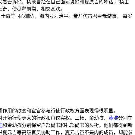
着告诉他，杨荣曾经在自己面前说他和夏原吉的坏话 。杨士
士奇，便尽释前嫌，相交甚欢。
）士奇等同心辅佐，海内号为治平。帝乃仿古君臣豫游事， 每岁
阁作用的改变和宦官参与行使行政权方面表现得很明显。
时开始行使更大的行政和审议实权。三杨、金幼孜、
黄淮
分别在
淮
和金幼孜分别保留户部尚书和礼部尚书的头衔。他们都得到新
书夏元吉等高级官员协助工作，夏元吉虽不是内阁成员，却能参