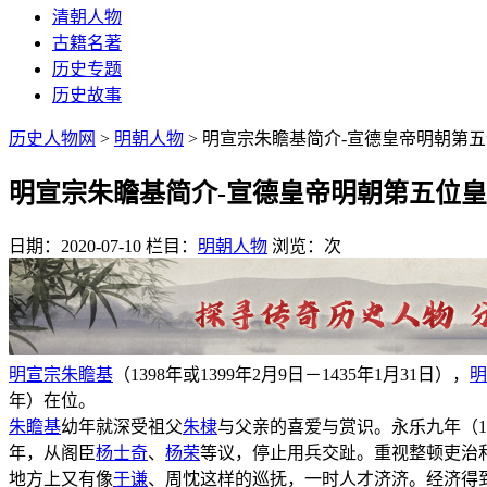
清朝人物
古籍名著
历史专题
历史故事
历史人物网
>
明朝人物
> 明宣宗朱瞻基简介-宣德皇帝明朝第
明宣宗朱瞻基简介-宣德皇帝明朝第五位
日期：2020-07-10
栏目：
明朝人物
浏览：
次
明宣宗
朱瞻基
（1398年或1399年2月9日－1435年1月31日），
明
年）在位。
朱瞻基
幼年就深受祖父
朱棣
与父亲的喜爱与赏识。永乐九年（1
年，从阁臣
杨士奇
、
杨荣
等议，停止用兵交趾。重视整顿吏治
地方上又有像
于谦
、周忱这样的巡抚，一时人才济济。经济得