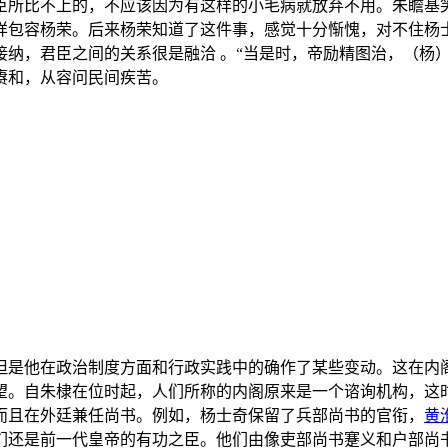
臣所比不上的，不应该因为有这样的小毛病就放弃不用。朱瞻基笑
样包容杨荣。后来杨荣知道了这件事，感觉十分惭愧，对不住杨
纳，君臣之间的关系很是融洽 。“当是时，帝励精图治，（杨
赓和，从容问民间疾苦。
但是他在政治制度方面和行政实践中的确作了某些变动。这在内
望。自朱棣在位时起，人们所称的内阁原来是一个谘询机构，这
而且在外廷兼任尚书。例如，杨士奇保留了兵部尚书的官衔，
黄
们还是前一代皇帝的有功之臣。他们由像吏部尚书蹇义和户部尚