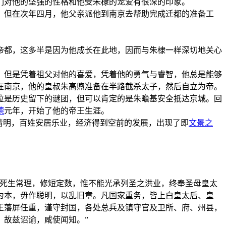
们对他的坚强的性格和他受朱棣的宠爱有很深的印象。
过，但在次年四月，他父亲派他到南京去帮助完成迁都的准备工
帝都，这多半是因为他成长在此地，因而与朱棣一样深切地关心
，但是凭着祖父对他的喜爱，凭着他的勇气与睿智，他总是能够
在南京，他的皇叔朱高煦准备在半路截杀太子，然后自立为帝。
位是历史留下的谜团，但可以肯定的是朱瞻基安全抵达京城。回
德
元年，开始了他的帝王生涯。
清明，百姓安居乐业，经济得到空前的发展，出现了即
文景之
夫死生常理，修短定数，惟不能光承列圣之洪业，终奉圣母皇太
为本，毋作聪明，以乱旧章。凡国家重务，皆上白皇太后、皇
王藩屏任重，谨守封国，各处总兵及镇守官及卫所、府、州县，
，故兹诏谕，咸使闻知。”