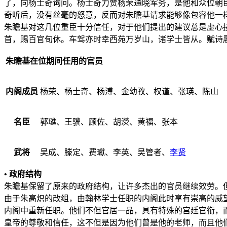
了，向杨士奇询问。杨士奇力赞杨荣通晓军务，是他和众位朝
奇听后，没有丝毫的怒意，反而对朱瞻基请求能够像包容他一
朱瞻基对这几位重臣十分信任，对于他们提出的建议总是虚心接
首，赐百官旬休。车驾亦时幸西苑万岁山，诸学士皆从。赋诗
朱瞻基在位期间任用的官员
内阁成员
杨荣
、
杨士奇
、
杨溥
、
金幼孜
、
权谨
、
张瑛
、
陈山
名臣
郭璡
、
王骥
、
顾佐
、
胡濙
、
黄福
、
张本
武将
吴成
、
滕定
、
费瓛
、
李英
、吴管者、
李贤
• 政府结构
朱瞻基保留了原来的政府结构，让许多杰出的官员继续效劳。
由于朱高炽的改组，由翰林学士任职的内阁此时享有崇高的威
内阁中重新任职。他们不但官居一品，具有特殊的宫廷官衔，
皇帝的尊敬和信任，这不但是因为他们曾是他的老师，而且他