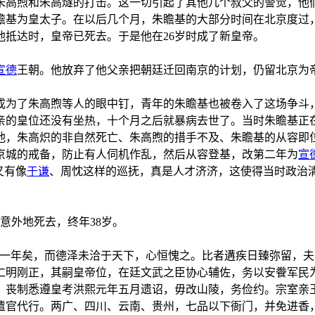
朱高煦和朱高燧的打击。这一切引起了其他几个叔父的警觉，他
朱瞻基为皇太子。在以后几个月，朱瞻基的大部分时间在北京度
他抵达时，皇帝已死去。于是他在26岁时成了新皇帝。
宣德
王朝。他放弃了他父亲把朝廷迁回南京的计划，仍留北京为
成为了朱高煦等人的眼中钉，青年的朱瞻基也被卷入了这场争斗
亲的皇位还没有坐热，十个月之后就暴病去世了。当时朱瞻基正
他，朱高炽的非自然死亡、朱高煦的措手不及、朱瞻基的从容即
京城的戒备，防止有人伺机作乱，然后从容登基，改第二年为
宣
又有像
于谦
、周忱这样的巡抚，真是人才济济，这使得当时政治
。
）意外地死去，终年38岁。
有一年矣，而德泽未洽于天下，心恒愧之。比者遘疾日臻弥留，
仁明刚正，其嗣皇帝位，在廷文武之臣协心辅佐，务以安餋军民
。丧制悉遵皇考洪熙元年五月遗诏，毋改山陵，务俭约。宗室亲
遣官代行。两广、四川、云南、贵州，七品以下衙门，并免进香