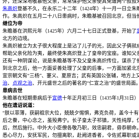
外，还深深地敬慕他父亲，常常保护他父亲使其免遭两个叔叔
朱高炽
登基不久，在永乐二十二年（1424年）十一月一日立
作。朱高炽在五月二十八日患病时，朱瞻基被召回北京，但当
继位为帝
朱瞻基在洪熙元年（1425年）六月二十七日正式登基，开始了
北方的边境。
朱高炽被立为太子很大程度上是沾了儿子的光，因此父子俩就
帮助父亲化险为夷，最终使朱高炽登上了皇帝的宝座。谁知父
还有一种阴谋论，说是朱瞻基等不及父皇朱高炽传位，谋杀了
到北京之后，他一方面妥善处理了父皇的后事，一方面加紧北
宣宗朝文有“三杨”、蹇义、夏原吉；武有英国公张辅，地方上
治
、
贞观之治
、开元盛世之后的著名的“仁宣之治”的盛世局面
患病去世
朱瞻基在短期患病后于
宣德
十年正月初三日（1435年1月31日
他在遗诏说道：
“朕以菲薄，获嗣祖宗大位，兢兢夕惕惧，弗克负荷，盖今十
后之餋，中心念之，虽殁弗宁。长子皇太子祁镇，天性纯厚，
后，然后施行。中外大小臣僚各敬乃职，效忠嗣君，毋忝朝命
悉心尽力，安抚军民，勿擅离职，赴阙进香者，令佐贰幕职或