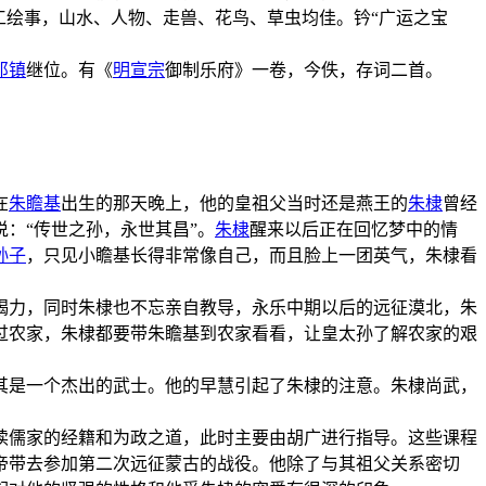
工绘事，山水、人物、走兽、花鸟、草虫均佳。钤“广运之宝
祁镇
继位。有《
明宣宗
御制乐府》一卷，今佚，存词二首。
在
朱瞻基
出生的那天晚上，他的皇祖父当时还是燕王的
朱棣
曾经
：“传世之孙，永世其昌”。
朱棣
醒来以后正在回忆梦中的情
孙子
，只见小瞻基长得非常像自己，而且脸上一团英气，朱棣看
竭力，同时朱棣也不忘亲自教导，永乐中期以后的远征漠北，朱
过农家，朱棣都要带朱瞻基到农家看看，让皇太孙了解农家的艰
其是一个杰出的武士。他的早慧引起了朱棣的注意。朱棣尚武，
攻读儒家的经籍和为政之道，此时主要由胡广进行指导。这些课程
帝带去参加第二次远征蒙古的战役。他除了与其祖父关系密切