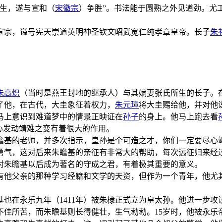
写生，遂与宣和（
宋徽宗
）争胜”。书法能于圆熟之外见遒劲。尤
号宣宗，谥号宪天崇道英明神圣钦文昭武宽仁纯孝章皇帝。长子
朱
朱高炽
（当时是燕王封地的继承人）与其嫡妻张氏所生的长子。
了他，在古代，大圭象征着权力，
朱元璋
将大圭赐给他，并对他说
马上意识到难道梦中的情景正映证在
孙子
的身上。他马上跑去看
决心发动靖难之变有着很大的作用。
瞻基的老师，并多次指示，皇孙是个可造之才，你们一定要尽心
勇气，这对后来朱瞻基的亲征有非常大的帮助，每次远征归来经
对朱瞻基以后成为著名的守成之君，有着极其重要的意义。
有他父亲的那种学习经籍和文学的天资，但作为一个青年，他尤
瞻基也在永乐九年（1411年）被朱棣正式立为皇太孙。他进一步
不佳所苦，而朱瞻基则长得健壮，生气勃勃。15岁时，他被永乐