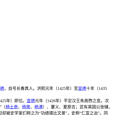
德
，自号长春真人。洪熙元年（1425年）至
宣德
十年（1435
425年）即位。
宣德
元年（1426年）平定汉王朱高煦之变。次
”（
杨士奇
、
杨荣
、
杨溥
）、蹇义、夏原吉；武有英国公张辅，
却被史学家们称之为“功绩堪比文景”，史称“仁宣之治”。同