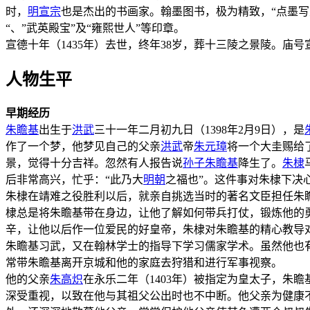
时，
明宣宗
也是杰出的书画家。翰墨图书，极为精致，“点墨
“、”武英殿宝”及“雍熙世人”等印章。
宣德十年（1435年）去世，终年38岁，葬十三陵之景陵。庙
人物生平
早期经历
朱瞻基
出生于
洪武
三十一年二月初九日（1398年2月9日），是
作了一个梦，他梦见自己的父亲
洪武
帝
朱元璋
将一个大圭赐给
景，觉得十分吉祥。忽然有人报告说
孙子
朱瞻基
降生了。
朱棣
后非常高兴，忙乎：“此乃大
明朝
之福也”。这件事对朱棣下
朱棣在靖难之役胜利以后，就亲自挑选当时的著名文臣担任朱
棣总是将朱瞻基带在身边，让他了解如何带兵打仗，锻炼他的
辛，让他以后作一位爱民的好皇帝，朱棣对朱瞻基的精心教导
朱瞻基习武，又在翰林学士的指导下学习儒家学术。虽然他也
常带朱瞻基离开京城和他的家庭去狩猎和进行军事视察。
他的父亲
朱高炽
在永乐二年（1403年）被指定为皇太子，朱
深受重视，以致在他与其祖父公出时也不中断。他父亲为健康