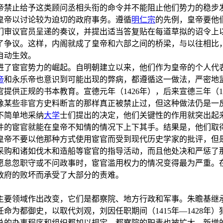
帝禁止给予这类顾问丞相头衔的命令并不能阻止他们势力的稳步
皇帝以讨论较为迫切的政府事务。遵循
明仁宗
的先例，皇帝要他
们审议官员呈递的奏议，并提出适当答复贴在每道草拟的诏令上
了争议。这样，内阁就成了皇帝和六部之间的桥梁，与以往相比
自动生效。
进了宦官势力的崛起。自明朝建立以来，他们作为皇帝的个人代
帝
和永乐帝也意识到可能出现的弊病，都遵循这一做法，严密地
提供正规的书本教育。宣德元年（1426年），后来宣德三年（1
像某些非官方史料断言的那样真正被禁止过，但这种做法仍是一
不简单地采纳
大学
士们提出的决定，他们关键性的作用就突出起
件的宦官就能在皇帝不知情的情况下上下其手。结果是，他们取
皇帝不要以他那种方式使用宦官而受到现代历史学家的批评，但
采购和诸如伐木和造船等宦官的指导活动，而且他处决和严惩了
愿怠忽职守或不问政事时，宦官滥用权力的情况变得最为严重。
政府的败坏而承受了大部分的责难。
主要领域作出改变，它们是都察院、地方行政和军事。朱瞻基继
任命为都御史，以取代刘观，刘因任职期间（1415年—1428
。总的办事程序和组织都加以规定，都察院的职责也被扩大。新增