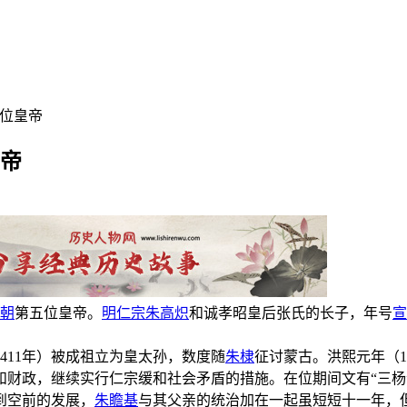
五位皇帝
皇帝
朝
第五位皇帝。
明仁宗
朱高炽
和诚孝昭皇后张氏的长子，年号
宣
411年）被成祖立为皇太孙，数度随
朱棣
征讨蒙古。洪熙元年（1
和财政，继续实行仁宗缓和社会矛盾的措施。在位期间文有“三杨
到空前的发展，
朱瞻基
与其父亲的统治加在一起虽短短十一年，但