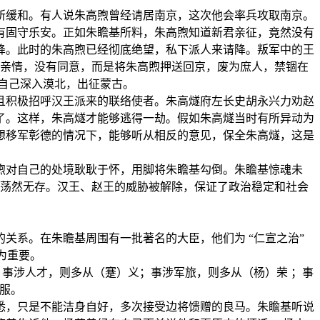
所缓和。有人说朱高煦曾经请居南京，这次他会率兵攻取南京。
有固守乐安。正如朱瞻基所料，朱高煦知道新君亲征，竟然没有
降。此时的朱高煦已经彻底绝望，私下派人来请降。叛军中的王
及亲情，没有同意，而是将朱高煦押送回京，废为庶人，禁锢在
着自己深入漠北，出征蒙古。
且积极招呼汉王派来的联络使者。朱高燧府左长史胡永兴力劝赵
了。这样，朱高燧才能够逃得一劫。假如朱高燧当时有所异动为
想移军彰德的情况下，能够听从相反的意见，保全朱高燧，这是
煦对自己的处境耿耿于怀，用脚将朱瞻基勾倒。朱瞻基惊魂未
骨荡然无存。汉王、赵王的威胁被解除，保证了政治稳定和社会
关系。在朱瞻基周围有一批著名的大臣，他们为 “仁宣之治”
尤为重要。
。事涉人才，则多从（蹇）义；事涉军旅，则多从（杨）荣 ；事
叹服。
悉，只是不能洁身自好，多次接受边将馈赠的良马。朱瞻基听说