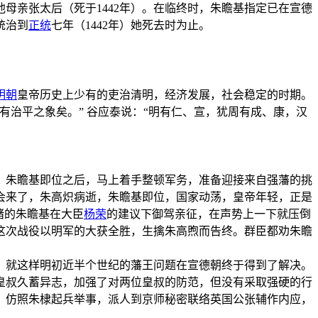
他母亲张太后（死于1442年）。在临终时，朱瞻基指定已在宣德
统治到
正统
七年（1442年）她死去时为止。
明朝
皇帝历史上少有的吏治清明，经济发展，社会稳定的时期。
治平之象矣。” 谷应泰说：“明有仁、宣，犹周有成、康，汉
，朱瞻基即位之后，马上着手整顿军务，准备迎接来自强藩的挑
会来了，朱高炽病逝，朱瞻基即位，国家动荡，皇帝年轻，正是
绪的朱瞻基在大臣
杨荣
的建议下御驾亲征，在声势上一下就压倒
这次战役以明军的大获全胜，生擒朱高煦而告终。群臣都劝朱瞻
，就这样明初近半个世纪的藩王问题在宣德朝终于得到了解决。
皇叔久蓄异志，加强了对两位皇叔的防范，但没有采取强硬的行
，仿照朱棣起兵举事，派人到京师秘密联络英国公张辅作内应，