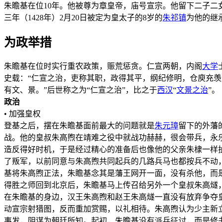
朱瞻基在位10年。他被尊为章皇帝，庙号宣宗。他留下二子二女
三年（1428年）2月20日被定为皇太子的8岁的
朱祁镇
为他的继
为政举措
朱瞻基在位时实行重农政策，赈荒惩贪。仁宣两朝，内阁
大学
史载：“仁宣之治，吏称其职，政得其平，纲纪修明，仓庾充羡
有文、景。”后世称之为“仁宣之治”，比之于
西汉
“
文景之治
”。
政治
• 加强皇权
登基之后，摆在朱瞻基面前最大的问题就是
朱元璋
留下的外藩
战。他的皇叔朱高煦在靖难之役中就战功赫赫，很会带兵，永
造反得好时机，于是经过精心的准备后也像他的父亲朱棣一样
了叛军，以前同意与朱高煦共同起兵的几路兵马也都按兵不动
基将朱高煦正法，朱瞻基念其是藩王网开一面，没有杀他，而
得胜之师回到北京后，朱瞻基马上传召给另外一个皇叔朱高燧
在朱瞻基的身边，汉王朱高煦和赵王朱高燧一直没有放弃争夺
动宣宗射猎图，反而重加赏赐，以礼相待。朱高煦认为少主新
事发，阴谋为朝廷所知。起初，朱瞻基没有派兵征讨，而是