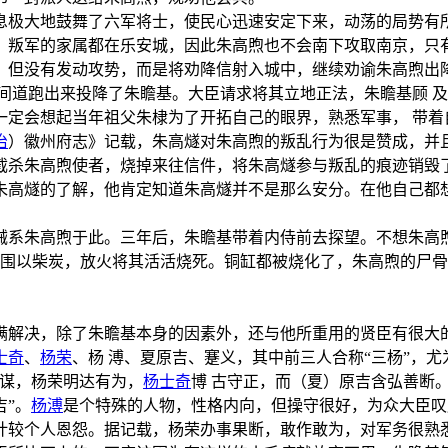
息极大地鼓舞了六军将士，使民心迅速安定下来，动荡的局势有
；叛军的家属都在乐安城，因此朱高煦也不会南下攻取南京，只
，但没有发动攻势，而是将劝降信射入城中，继续劝谕朱高煦出
间道跑出来投降了朱瞻基。大臣请求将其立地正法，朱瞻基顾 
一定会想起当年祖父朱棣为了开拓自己的眼界，熟悉军事， 带
治
）徽州府志》记载，朱高燧对朱高煦的叛乱行为很是赞成，并
截杀朱高煦使者，烧掉来往信件，将朱高燧参与叛乱的痕迹销毁
朱高燧的了解，他肯定知道朱高燧并不是那么安分。在他自己都
械系朱高煦于此。三年后，朱瞻基带着内侍前去探望。不想朱高
周围以柴炭，放火将其活活烧死。铜缸都被烧化了，朱高煦的尸
解决，除了朱瞻基本身的因素外，还与他所重用的贤臣有很大的
士奇
、
杨荣
、杨 溥、夏原吉、蹇义，其中前三人合称“三杨”，
善谋，杨荣明达有为，
杨士奇
博 古守正，而（夏）原吉含弘善断
”。
杨溥
是个特殊的人物，性格内向，但操守很好，为众大臣
计较个人恩怨。据记载，杨荣办事果断，敢作敢为，对军务很熟