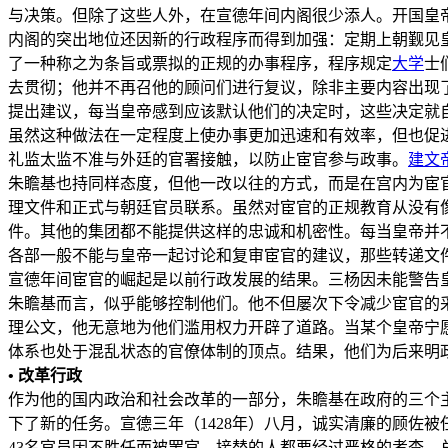
与决策。但除了这些人外，在宣德年间内阁很少添人。开国皇
内阁的突出地位还因新的行政程序而得到加强：定期上朝觐见
了一种称之为条旨或票拟的正规的办事程序，程序规定
大学
士
去贯彻；他并不再召他的顾问们进行复议，除非主要内容出现
提出建议，每当皇帝感到应该默认他们的决定时，这些决定就
虽然这种做法在一定程度上使办事更加迅速和有效率，但也促
礼监太监不准与外廷的官署接触，以防止宦官参与政事。
建文
朱瞻基也持同样态度，但他一改以往的方式，而是在宫内为宦官
理文件和正式与朝廷官员联系。虽然对宦官的正规教育从没有
件。其他的集团都不能提供这样的忠诚和机密性。每当皇帝并
各部一般不能与皇帝一起讨论和复审宦官的建议，那些转递文
宣德年间宦官的崛起是以前行政发展的结果。三杨因未能警告
朱瞻基而言，似乎能够控制他们。他不但屡次下令减少宦官的
理公文，他无意地为他们滥用权力开辟了道路。当某个皇帝宁
体系也处于混乱状态的官僚体制的顶点。结果，他们为后来明
• 改革行政
作为他的国内政治和社会改革的一部分，朱瞻基在政府的三个
下了新的任务。宣德三年（1428年）八月，诚实清廉的顾佐被
43名官员因不胜任而被罢官，接替的人都要经过严格的考查