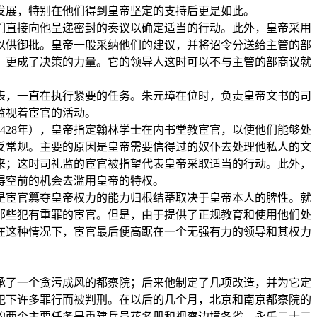
发展，特别在他们得到皇帝坚定的支持后更是如此。
们直接向他呈递密封的奏议以确定适当的行动。此外，皇帝采用
以供御批。皇帝一般采纳他们的建议，并将诏令分送给主管的部
，更成了决策的力量。它的领导人这时可以不与主管的部商议就
表，一直在执行紧要的任务。朱元璋在位时，负责皇帝文书的司
监视着宦官的活动。
428年），皇帝指定翰林学士在内书堂教宦官，以使他们能够处
反常规。主要的原因是皇帝需要信得过的奴仆去处理他私人的文
来；这时司礼监的宦官被指望代表皇帝采取适当的行动。此外，
得空前的机会去滥用皇帝的特权。
是宦官篡夺皇帝权力的能力归根结蒂取决于皇帝本人的脾性。就
那些犯有重罪的宦官。但是，由于提供了正规教育和使用他们处
在这种情况下，宦官最后便高踞在一个无强有力的领导和其权力
承了一个贪污成风的都察院；后来他制定了几项改造，并为它定
年）犯下许多罪行而被判刑。在以后的几个月，北京和南京都察院的
的两个主要任务是重建兵员花名册和视察边境各省。永乐二十二