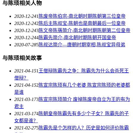
与陈顼相关人物
2020-12-24
1
陈废帝陈伯宗-南北朝时期陈朝第三位皇帝
2020-12-24
2
陈后主陈叔宝-陈朝也是南朝最后一位皇帝
2020-12-24
3
陈文帝陈蒨简介-南北朝时期陈朝第二位皇帝
2020-12-24
4
陈霸先简介-南北朝时期陈朝开国皇帝
2020-07-28
5
陈叔达简介—唐朝时期宰相,陈叔宝异母弟
与陈顼相关故事
2021-04-15
1
王僧辩陈霸先之争：陈霸先为什么会杀死王
僧辩？
2021-04-15
2
陈宣宗陈顼有几个老婆 陈宣宗陈顼的老婆都
是谁
2021-03-17
3
陈宣宗陈顼简介 废掉陈废帝自立为王的有为
君主
2021-03-17
4
陈朝皇帝陈霸先有多少个子女？陈霸先的子
女都是谁？
2021-02-27
5
陈霸先是个怎样的人？历史是如何评价陈霸