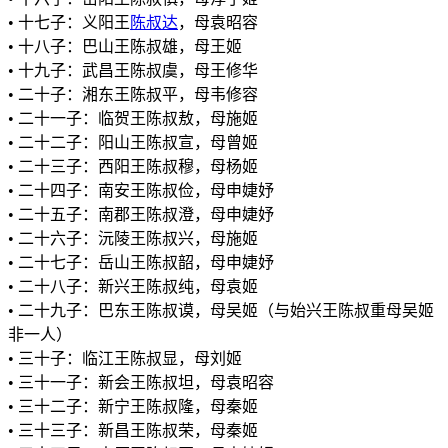
• 十七子：义阳王
陈叔达
，母袁昭容
• 十八子：巴山王陈叔雄，母王姬
• 十九子：武昌王陈叔虞，母王修华
• 二十子：湘东王陈叔平，母韦修容
• 二十一子：临贺王陈叔敖，母施姬
• 二十二子：阳山王陈叔宣，母曾姬
• 二十三子：西阳王陈叔穆，母杨姬
• 二十四子：南安王陈叔俭，母申婕妤
• 二十五子：南郡王陈叔澄，母申婕妤
• 二十六子：沅陵王陈叔兴，母施姬
• 二十七子：岳山王陈叔韶，母申婕妤
• 二十八子：新兴王陈叔纯，母袁姬
• 二十九子：巴东王陈叔谟，母吴姬（与始兴王陈叔重母吴姬
非一人）
• 三十子：临江王陈叔显，母刘姬
• 三十一子：新会王陈叔坦，母袁昭容
• 三十二子：新宁王陈叔隆，母秦姬
• 三十三子：新昌王陈叔荣，母秦姬