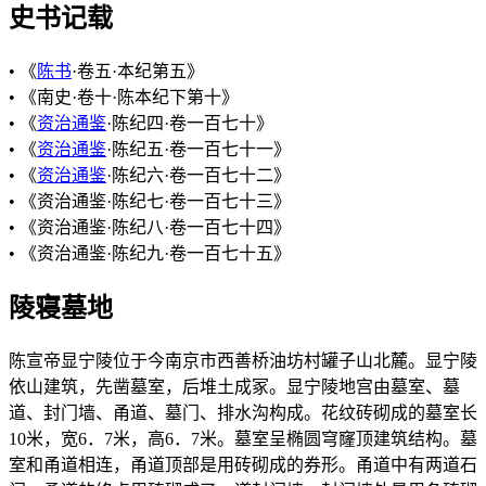
史书记载
• 《
陈书
·卷五·本纪第五》
• 《南史·卷十·陈本纪下第十》
• 《
资治通鉴
·陈纪四·卷一百七十》
• 《
资治通鉴
·陈纪五·卷一百七十一》
• 《
资治通鉴
·陈纪六·卷一百七十二》
• 《资治通鉴·陈纪七·卷一百七十三》
• 《资治通鉴·陈纪八·卷一百七十四》
• 《资治通鉴·陈纪九·卷一百七十五》
陵寝墓地
陈宣帝显宁陵位于今南京市西善桥油坊村罐子山北麓。显宁陵
依山建筑，先凿墓室，后堆土成冢。显宁陵地宫由墓室、墓
道、封门墙、甬道、墓门、排水沟构成。花纹砖砌成的墓室长
10米，宽6．7米，高6．7米。墓室呈椭圆穹窿顶建筑结构。墓
室和甬道相连，甬道顶部是用砖砌成的券形。甬道中有两道石