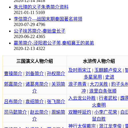
2020-12-14
5418
朱元璋的义子朱勇简介资料
2021-01-11
5169
李信简介—战国末期秦国著名将领
2020-07-29
4796
公子扶苏简介-秦始皇长子
2020-06-22
4365
嬴芾简介-泾阳君公子芾,秦昭襄王的弟弟
2020-12-13
4322
三国演义人物介绍
水浒传人物介绍
及时雨宋江
|
玉麒麟卢俊义
|
曹操简介
|
刘备简介
|
孙权简介
多星吴用
|
史进
郭嘉简介
|
诸葛亮简介
|
关羽简
浪子燕青
|
大刀关胜
|
豹子头
介
冲
|
浪里白条张顺
入云龙公孙胜
|
行者武松
|
霹
吕布简介
|
袁绍简介
|
张飞简介
火秦明
司马懿简介
|
赵云简介
|
周瑜简
双鞭呼延灼
|
小李广花荣
|
白
介
鼠白胜
神行太保戴宗
|
混江龙李俊
|