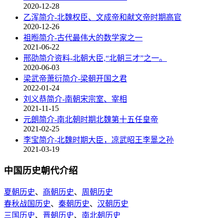
2020-12-28
乙浑简介-北魏权臣、文成帝和献文帝时期高官
2020-12-26
祖暅简介-古代最伟大的数学家之一
2021-06-22
邢劭简介资料-北朝大臣,“北朝三才”之一。
2020-06-03
梁武帝萧衍简介-梁朝开国之君
2022-01-24
刘义恭简介-南朝宋宗室、宰相
2021-11-15
元朗简介-南北朝时期北魏第十五任皇帝
2021-02-25
李宝简介-北魏时期大臣，凉武昭王李暠之孙
2021-03-19
中国历史朝代介绍
夏朝历史
、
商朝历史
、
周朝历史
春秋战国历史
、
秦朝历史
、
汉朝历史
三国历史
、
晋朝历史
、
南北朝历史