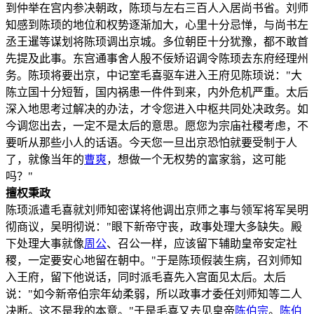
到仲举在宫内参决朝政，陈顼与左右三百人入居尚书省。刘师
知感到陈顼的地位和权势逐渐加大，心里十分忌惮，与尚书左
丞王暹等谋划将陈顼调出京城。多位朝臣十分犹豫，都不敢首
先提及此事。东宫通事舍人殷不佞矫诏调令陈顼去东府经理州
务。陈顼将要出京，中记室毛喜驱车进入王府见陈顼说："大
陈立国十分短暂，国内祸患一件件到来，内外危机严重。太后
深入地思考过解决的办法，才令您进入中枢共同处决政务。如
今调您出去，一定不是太后的意思。愿您为宗庙社稷考虑，不
要听从那些小人的话语。今天您一旦出京恐怕就要受制于人
了，就像当年的
曹爽
，想做一个无权势的富家翁，这可能
吗？"
擅权秉政
陈顼派遣毛喜就刘师知密谋将他调出京师之事与领军将军吴明
彻商议，吴明彻说："眼下新帝守丧，政事处理大多缺失。殿
下处理大事就像
周公
、召公一样，应该留下辅助皇帝安定社
稷，一定要安心地留在朝中。"于是陈顼假装生病，召刘师知
入王府，留下他说话，同时派毛喜先入宫面见太后。太后
说："如今新帝伯宗年幼柔弱，所以政事才委任刘师知等二人
决断。这不是我的本意。"于是毛喜又去见皇帝
陈伯宗
。
陈伯