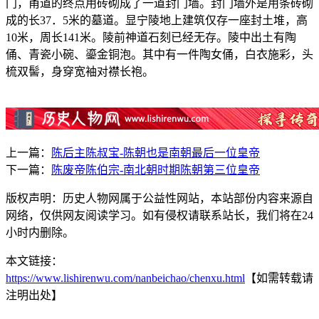
门，甬道的终点用砖砌成了一道封门墙。封门墙外是用条砖砌
成的长37．5米的墓道。显宁陵地上建筑仅存一座封土堆，高
10米，周长141米。陵前神道石刻已经无存。陵中出土有陶
俑、青瓷小碗、鎏金铜泡。其中有一件陶女俑，白衣施彩，头
梳双髻，身穿宽袖对襟长袍。
上一篇：
陈后主陈叔宝-陈朝也是南朝最后一位皇帝
下一篇：
陈废帝陈伯宗-南北朝时期陈朝第三位皇帝
版权声明：历史人物网属于公益性网站，本站部份内容来源自
网络，仅供网友阅读学习。如有侵权请联系站长，我们将在24
小时内删除。
本文链接：
https://www.lishirenwu.com/nanbeichao/chenxu.html
【如需转载请
注明出处】