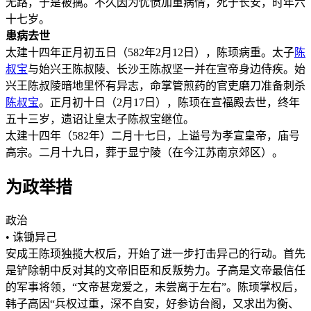
无路，于是被擒。不久因为忧愤加重病情，死于长安，时年六
十七岁。
患病去世
太建十四年正月初五日（582年2月12日），陈顼病重。太子
陈
叔宝
与始兴王陈叔陵、长沙王陈叔坚一并在宣帝身边侍疾。始
兴王陈叔陵暗地里怀有异志，命掌管煎药的官吏磨刀准备刺杀
陈叔宝
。正月初十日（2月17日），陈顼在宣福殿去世，终年
五十三岁，遗诏让皇太子陈叔宝继位。
太建十四年（582年）二月十七日，上谥号为孝宣皇帝，庙号
高宗。二月十九日，葬于显宁陵（在今江苏南京郊区）。
为政举措
政治
• 诛锄异己
安成王陈顼独揽大权后，开始了进一步打击异己的行动。首先
是铲除朝中反对其的文帝旧臣和反叛势力。子高是文帝最信任
的军事将领，“文帝甚宠爱之，未尝离于左右”。陈顼掌权后，
韩子高因“兵权过重，深不自安，好参访台阁，又求出为衡、