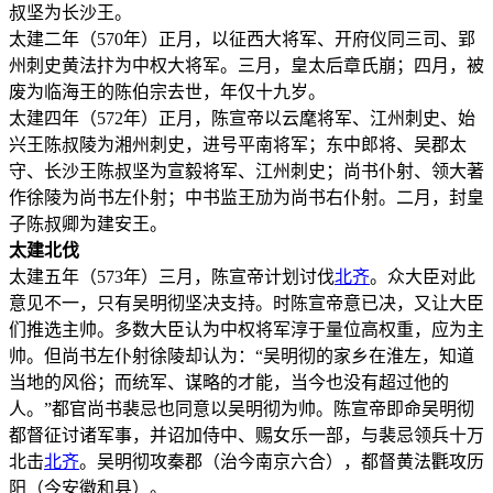
叔坚为长沙王。
太建二年（570年）正月，以征西大将军、开府仪同三司、郢
州刺史黄法抃为中权大将军。三月，皇太后章氏崩；四月，被
废为临海王的陈伯宗去世，年仅十九岁。
太建四年（572年）正月，陈宣帝以云麾将军、江州刺史、始
兴王陈叔陵为湘州刺史，进号平南将军；东中郎将、吴郡太
守、长沙王陈叔坚为宣毅将军、江州刺史；尚书仆射、领大著
作徐陵为尚书左仆射；中书监王劢为尚书右仆射。二月，封皇
子陈叔卿为建安王。
太建北伐
太建五年（573年）三月，陈宣帝计划讨伐
北齐
。众大臣对此
意见不一，只有吴明彻坚决支持。时陈宣帝意已决，又让大臣
们推选主帅。多数大臣认为中权将军淳于量位高权重，应为主
帅。但尚书左仆射徐陵却认为：“吴明彻的家乡在淮左，知道
当地的风俗；而统军、谋略的才能，当今也没有超过他的
人。”都官尚书裴忌也同意以吴明彻为帅。陈宣帝即命吴明彻
都督征讨诸军事，并诏加侍中、赐女乐一部，与裴忌领兵十万
北击
北齐
。吴明彻攻秦郡（治今南京六合），都督黄法氍攻历
阳（今安徽和县）。