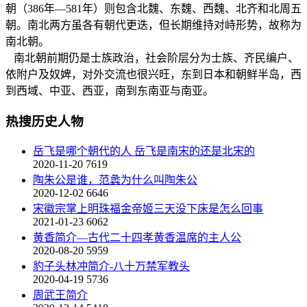
朝（386年—581年）则包含北魏、东魏、西魏、北齐和北周五
朝。南北两方虽各有朝代更迭，但长期维持对峙形势，故称为
南北朝。
南北朝前期仍是士族政治，社会阶层分为士族、齐民编户、
依附户及奴婢，对外交流也很兴旺，东到日本和朝鲜半岛，西
到西域、中亚、西亚，南到东南亚与南亚。
热搜历史人物
岳飞是哪个朝代的人 岳飞是南宋的还是北宋的
2020-11-20
7619
陶朱公是谁，范蠡为什么叫陶朱公
2020-12-02
6646
宋徽宗掌上明珠福金帝姬三天没下床是怎么回事
2021-01-23
6062
黄香简介—古代二十四孝黄香温席的主人公
2020-08-20
5959
豹子头林冲简介-八十万禁军教头
2020-04-19
5736
周武王简介