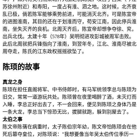
苏徐州附近）和寿阳，一度占有淮、泗之地。这时候，北齐衰
乱已极，倘若陈军能够乘势前进，可能消灭北齐。可是陈宣帝
的进图淮南，其目的还在于划淮而守，苟安江南，因此停兵淮
南，坐失灭齐的良机。北周灭齐后，陈宣帝却想争夺徐、兖，
出兵北伐。太建十年（578年）吴明彻进攻彭城被周军击败。
此后北周就把兵锋指向了淮南，到翌年冬，江北、淮南尽被北
周夺走，陈氏的江东政权摇摇欲坠了。
陈顼的故事
真龙之身
陈顼在担任直阁将军、中书侍郎时，有马军统领李总与陈顼为
旧交，常常一道游玩共处。陈顼曾在夜里喝醉了酒，未灭灯而
入睡，李总正好出去了，不一会回来，便见到陈顼之身体乃是
一条大龙，李总当下惊恐无比，拔腿就跑，躲到别屋去了。
太伯之事
陈文帝陈蒨在病重时，太子陈伯宗年幼，陈文帝怕陈顼会在他
死后篡夺皇位，对陈顼说："我想要像当年吴太伯传位季历一