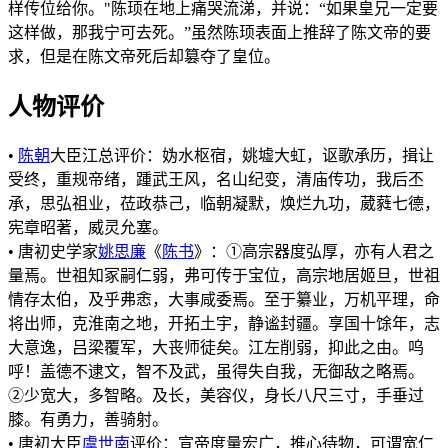
样传位给你。"陈顼在地上痛哭流涕，并说：“如果皇兄一定要
这样做，那我宁可去死。”虽然陈顼表面上推辞了陈文帝的要
求，但是在陈文帝死后却篡夺了皇位。
人物评价
•
陈朝
大臣江总评价：妫水枢宿，姚墟大虹，讴歌承历，揖让
受终，重规帝绪，踵武王风，名山纪变，清庙传功，我后丕
承，思弘祖业，莅政恭己，临朝凝默，焕烂九功，葳蕤七德，
宪章昭著，威灵允塞。
• 唐初史学家
姚思廉
《
陈书
》：①高宗器度弘厚，亦有人君之
量焉。世祖知冢嗣仁弱，弗可传于宝位，高宗地居姬旦，世祖
情存太伯，及乎弗悆，大事咸委焉。至于纂业，万机平理，命
将出师，克淮南之地，开拓土宇，静谧封疆。享国十馀年，志
大意逸，吕梁覆军，大丧师徒矣。江左削弱，抑此之由。呜
呼！盖德不逮文，智不及武，虽得失自我，无御敌之略焉。
②少宽大，多智略。及长，美容仪，身长八尺三寸，手垂过
膝。有勇力，善骑射。
• 唐初大臣
虞世南
评价：宣帝度量宏广，推心待物，可谓宽仁