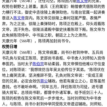
天嘉六年（565年），迁任司空。陈顼因为是
陈文帝
的兄弟，
权势在朝野之上甚重。直兵（王府属官）鲍僧睿凭借陈顼的势
力横行不法，御史中丞徐陵上奏弹劾他，与南台官属一起讲奏
章送入
陈文帝
宫内。陈文帝见徐陵上奏时冠冕严整、表情严
肃，为之正坐。徐陵上奏弹劾时，陈顼正在殿上，仰头观看陈
文帝，流汗失色，徐陵派遣殿中御史扶着陈顼下殿。陈文帝为
此免掉陈顼侍中、中书监之职，朝廷之上为之肃然。
天康元年（566年），陈顼再加封尚书令。
权势日增
天康元年（566年），陈文帝病重，尚书仆射到仲举、五兵尚
书孔奂与安成王陈顼、吏部尚书袁枢、中书舍人刘师知入宫侍
奉医药。当时太子
陈伯宗
年幼柔弱，陈文帝惧怕他难以守住皇
位，对陈顼说："我想效仿当年吴太伯传位于其弟。"陈顼伏在
地上痛哭流涕，坚决推辞不受。孔奂对陈文帝说："安成王是
您的兄弟，必定会效仿
周公
辅政。他若有废立之心，臣等虽然
愚钝，也不敢听命啊。"同年五月，拜任陈顼为司徒，进号骠
骑大将军，总领尚书职，都督中外诸军事，给予班剑三十人。
陈顼的权势在陈文帝死后一步步增大。当时刘师知为中书舍
人，与陈顼、尚书仆射到仲举同受陈文帝遗诏辅政。刘师知、