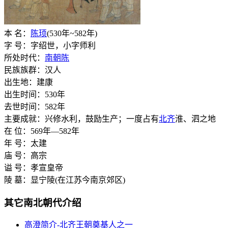
本 名：
陈顼
(530年~582年)
字 号：字绍世，小字师利
所处时代：
南朝陈
民族族群：汉人
出生地：建康
出生时间：530年
去世时间：582年
主要成就：兴修水利，鼓励生产；一度占有
北齐
淮、泗之地
在 位：569年—582年
年 号：太建
庙 号：高宗
谥 号：孝宣皇帝
陵 墓：显宁陵(在江苏今南京郊区)
其它南北朝代介绍
高澄简介-北齐王朝奠基人之一