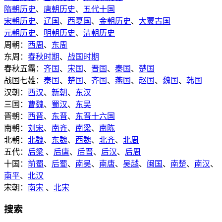
隋朝历史
、
唐朝历史
、
五代十国
宋朝历史
、
辽国
、
西夏国
、
金朝历史
、
大蒙古国
元朝历史
、
明朝历史
、
清朝历史
周朝：
西周
、
东周
东周：
春秋时期
、
战国时期
春秋五霸：
齐国
、
宋国
、
晋国
、
秦国
、
楚国
战国七雄：
秦国
、
楚国
、
齐国
、
燕国
、
赵国
、
魏国
、
韩国
汉朝：
西汉
、
新朝
、
东汉
三国：
曹魏
、
蜀汉
、
东吴
晋朝：
西晋
、
东晋
、
东晋十六国
南朝：
刘宋
、
南齐
、
南梁
、
南陈
北朝：
北魏
、
东魏
、
西魏
、
北齐
、
北周
五代：
后梁
、
后唐
、
后晋
、
后汉
、
后周
十国：
前蜀
、
后蜀
、
南吴
、
南唐
、
吴越
、
闽国
、
南楚
、
南汉
、
南平
、
北汉
宋朝：
南宋
、
北宋
搜索