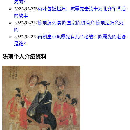
先的？
2021-02-27
6
荷叶包饭起源：陈霸先击溃十万北齐军背后
的故事
2021-02-27
7
陈顼怎么读 陈宣宗陈顼简介 陈顼是怎么死
的
2021-02-27
8
南朝皇帝陈霸先有几个老婆？陈霸先的老婆
是谁？
陈顼个人介绍资料