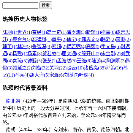
热搜历史人物标签
陆羽(1)
世界(1)
茶经(1)
高士奇(1)
潘季驯(3)
靳辅(1)
拖雷(6)
成吉思
汗(5)
察合台(3)
耶律履(1)
董平(2)
徐宁(3)
郝思文(2)
韩滔(2)
燕顺(2)
琼英(1)
林冲(3)
鲁智深(3)
索超(2)
贺若弼(4)
高颎(5)
宇文邕(5)
尉迟
迥(4)
杨敷(1)
杨素(8)
贺若敦(1)
屈突通(3)
殷开山(2)
宋金刚(2)
刘武
周(4)
秦琼(5)
钟繇(5)
张芝(2)
孟浩然(5)
王维(6)
陆游(4)
陶渊明(2)
陶
侃(3)
颜延之(2)
刘备(32)
关羽(22)
赵云(10)
诸葛亮(35)
孙策(16)
孙
坚(11)
孙亮(4)
胡大海(5)
宋濂(6)
刘基(7)
叶琛(4)
陈顼时代背景资料
南北朝
（420年—589年）是南朝和北朝的统称。南北朝时期
是中国历史上的一段大分裂时期，上承东晋十六国下接隋朝，
由公元420年刘裕代东晋建立刘宋始，至公元589年隋灭陈而
终。
南朝（420年—589年）有刘宋、南齐、南梁、南陈四朝。北