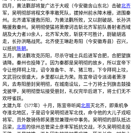
四月，黄法氍部将复广达于大岘（今安徽含山东北）击破
北齐
军，吴明彻部将程文季率敢死队，拔掉州前水障木栅，进围秦
州。北齐遣军援救历阳，为黄法氍所败，又以尉破胡、长孙洪
略援救秦州。吴明彻使猛将萧摩诃击斩北齐军前队善射者西域
胡及大力者10余人，北齐军大败，斩获不可胜计，尉破胡逃
走，长孙洪略战死。北齐使王琳赴寿阳（今安徽寿县）召兴，
以抵抗
陈朝
。
五月，黄法氍攻克历阳，尽杀守城士兵后进军合肥，合肥望旗
请降。秦州也投降了。因为秦郡是吴明彻的故乡，所以宣帝下
令让他拜祠上坟，诏令准备牛、羊、猪三牲，下令拜祠上坟，
文武羽仪很盛大，乡里都以此为荣。陈宣帝诏令派谒者萧淳
风，去寿阳册封吴明彻，在城南设坛，二十万将士列旗击鼓操
戈披甲，吴明彻登坛接受册封，礼仪完毕后退下，将士们无不
欢呼雀跃。
太建九年（577年）十月，陈宣帝听闻
北周
灭北齐，即乘机争
夺淮北地区，于是诏令吴明彻进军北伐，命令他的大儿子戎昭
将军、员外散骑侍郎吴惠觉兼理州中事务。吴明彻的部队抵达
吕梁，
北周
的徐州总管梁士彦率军抵抗交战，不久吴明彻走投