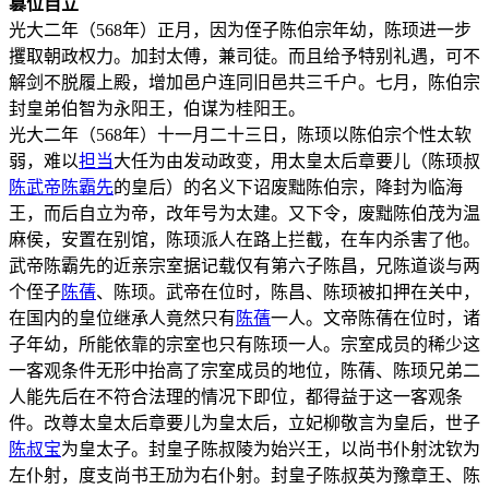
篡位自立
光大二年（568年）正月，因为侄子陈伯宗年幼，陈顼进一步
攫取朝政权力。加封太傅，兼司徒。而且给予特别礼遇，可不
解剑不脱履上殿，增加邑户连同旧邑共三千户。七月，陈伯宗
封皇弟伯智为永阳王，伯谋为桂阳王。
光大二年（568年）十一月二十三日，陈顼以陈伯宗个性太软
弱，难以
担当
大任为由发动政变，用太皇太后章要儿（陈顼叔
陈武帝
陈霸先
的皇后）的名义下诏废黜陈伯宗，降封为临海
王，而后自立为帝，改年号为太建。又下令，废黜陈伯茂为温
麻侯，安置在别馆，陈顼派人在路上拦截，在车内杀害了他。
武帝陈霸先的近亲宗室据记载仅有第六子陈昌，兄陈道谈与两
个侄子
陈蒨
、陈顼。武帝在位时，陈昌、陈顼被扣押在关中，
在国内的皇位继承人竟然只有
陈蒨
一人。文帝陈蒨在位时，诸
子年幼，所能依靠的宗室也只有陈顼一人。宗室成员的稀少这
一客观条件无形中抬高了宗室成员的地位，陈蒨、陈顼兄弟二
人能先后在不符合法理的情况下即位，都得益于这一客观条
件。改尊太皇太后章要儿为皇太后，立妃柳敬言为皇后，世子
陈叔宝
为皇太子。封皇子陈叔陵为始兴王，以尚书仆射沈钦为
左仆射，度支尚书王劢为右仆射。封皇子陈叔英为豫章王、陈