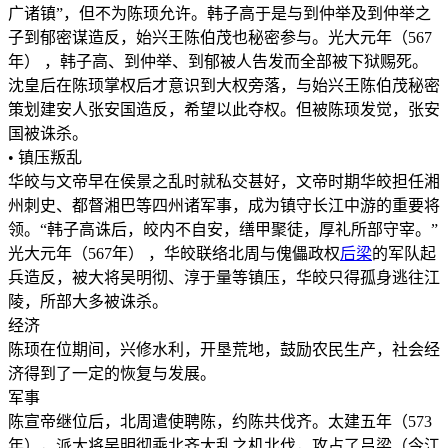
广诸镇”，但不为陈顼允许。韩子高于是与到仲举及到仲举之
子到郁密谋造反，始兴王陈伯茂也秘密参与。光大元年（567
年） ，韩子高、到仲举、到郁被人告发而全部被下狱赐死。
沈皇后在陈顼掌权后才意识到大权旁落，与始兴王陈伯茂秘密
策划建安人张安国造反，希望以此夺权。但被陈顼发觉，张安
国被诛杀。
• 镇压叛乱
华皎与文帝早在侯景之乱时就私交甚好，文帝时期华皎担任湘
州刺史、都督湘巴等四州诸军事，成为镇守长江中游的重要将
领。“韩子高诛后，皎内不自安，缮甲聚徒，厚礼所部守宰。”
光大元年（567年） ，华皎联络北周与傀儡政权
后梁
的军队起
兵造反，被大将吴明彻、淳于量等镇压，华皎只得孤身逃往江
陵，所部大多被诛杀。
经济
陈顼在位期间，兴修水利，开垦荒地，鼓励农民生产，社会经
济得到了一定的恢复与发展。
军事
陈宣帝继位后，北周遣使聘陈，约陈共伐齐。太建五年（573
年），派大将吴明彻乘北齐大乱之机北伐，攻占了吕梁（今江