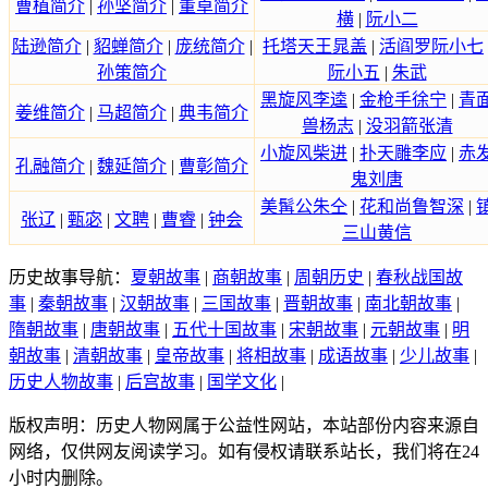
曹植简介
|
孙坚简介
|
董卓简介
横
|
阮小二
陆逊简介
|
貂蝉简介
|
庞统简介
|
托塔天王晁盖
|
活阎罗阮小七
孙策简介
阮小五
|
朱武
黑旋风李逵
|
金枪手徐宁
|
青
姜维简介
|
马超简介
|
典韦简介
兽杨志
|
没羽箭张清
小旋风柴进
|
扑天雕李应
|
赤
孔融简介
|
魏延简介
|
曹彰简介
鬼刘唐
美髯公朱仝
|
花和尚鲁智深
|
张辽
|
甄宓
|
文聘
|
曹睿
|
钟会
三山黄信
历史故事导航：
夏朝故事
|
商朝故事
|
周朝历史
|
春秋战国故
事
|
秦朝故事
|
汉朝故事
|
三国故事
|
晋朝故事
|
南北朝故事
|
隋朝故事
|
唐朝故事
|
五代十国故事
|
宋朝故事
|
元朝故事
|
明
朝故事
|
清朝故事
|
皇帝故事
|
将相故事
|
成语故事
|
少儿故事
|
历史人物故事
|
后宫故事
|
国学文化
|
版权声明：历史人物网属于公益性网站，本站部份内容来源自
网络，仅供网友阅读学习。如有侵权请联系站长，我们将在24
小时内删除。