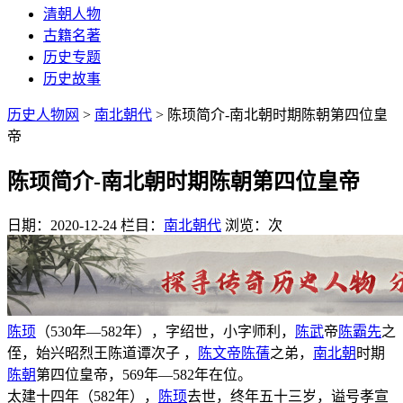
清朝人物
古籍名著
历史专题
历史故事
历史人物网
>
南北朝代
> 陈顼简介-南北朝时期陈朝第四位皇
帝
陈顼简介-南北朝时期陈朝第四位皇帝
日期：2020-12-24
栏目：
南北朝代
浏览：
次
陈顼
（530年—582年），字绍世，小字师利，
陈武
帝
陈霸先
之
侄，始兴昭烈王陈道谭次子 ，
陈文帝
陈蒨
之弟，
南北朝
时期
陈朝
第四位皇帝，569年—582年在位。
太建十四年（582年），
陈顼
去世，终年五十三岁，谥号孝宣