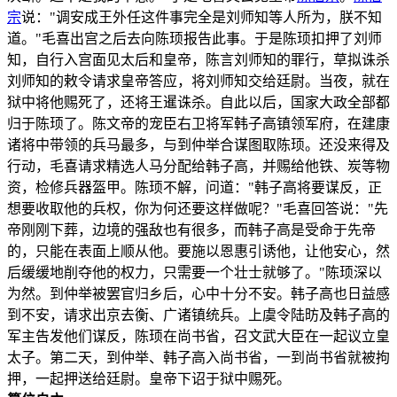
宗
说："调安成王外任这件事完全是刘师知等人所为，朕不知
道。"毛喜出宫之后去向陈顼报告此事。于是陈顼扣押了刘师
知，自行入宫面见太后和皇帝，陈言刘师知的罪行，草拟诛杀
刘师知的敕令请求皇帝答应，将刘师知交给廷尉。当夜，就在
狱中将他赐死了，还将王暹诛杀。自此以后，国家大政全部都
归于陈顼了。陈文帝的宠臣右卫将军韩子高镇领军府，在建康
诸将中带领的兵马最多，与到仲举合谋图取陈顼。还没来得及
行动，毛喜请求精选人马分配给韩子高，并赐给他铁、炭等物
资，检修兵器盔甲。陈顼不解，问道："韩子高将要谋反，正
想要收取他的兵权，你为何还要这样做呢？"毛喜回答说："先
帝刚刚下葬，边境的强敌也有很多，而韩子高是受命于先帝
的，只能在表面上顺从他。要施以恩惠引诱他，让他安心，然
后缓缓地削夺他的权力，只需要一个壮士就够了。"陈顼深以
为然。到仲举被罢官归乡后，心中十分不安。韩子高也日益感
到不安，请求出京去衡、广诸镇统兵。上虞令陆昉及韩子高的
军主告发他们谋反，陈顼在尚书省，召文武大臣在一起议立皇
太子。第二天，到仲举、韩子高入尚书省，一到尚书省就被拘
押，一起押送给廷尉。皇帝下诏于狱中赐死。