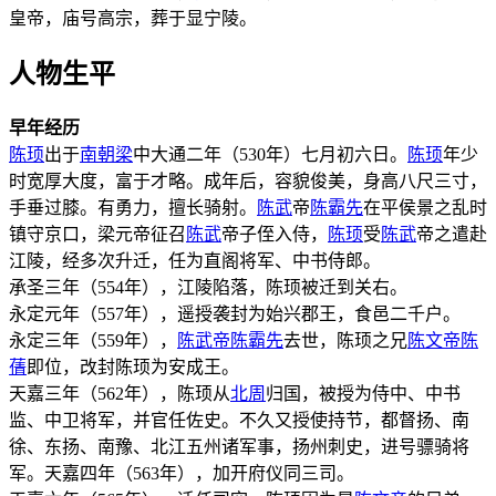
皇帝，庙号高宗，葬于显宁陵。
人物生平
早年经历
陈顼
出于
南朝梁
中大通二年（530年）七月初六日。
陈顼
年少
时宽厚大度，富于才略。成年后，容貌俊美，身高八尺三寸，
手垂过膝。有勇力，擅长骑射。
陈武
帝
陈霸先
在平侯景之乱时
镇守京口，梁元帝征召
陈武
帝子侄入侍，
陈顼
受
陈武
帝之遣赴
江陵，经多次升迁，任为直阁将军、中书侍郎。
承圣三年（554年），江陵陷落，陈顼被迁到关右。
永定元年（557年），遥授袭封为始兴郡王，食邑二千户。
永定三年（559年），
陈武帝
陈霸先
去世，陈顼之兄
陈文帝
陈
蒨
即位，改封陈顼为安成王。
天嘉三年（562年），陈顼从
北周
归国，被授为侍中、中书
监、中卫将军，并官任佐史。不久又授使持节，都督扬、南
徐、东扬、南豫、北江五州诸军事，扬州刺史，进号骠骑将
军。天嘉四年（563年），加开府仪同三司。