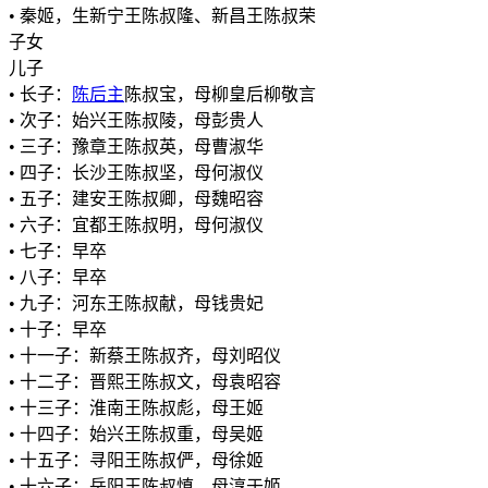
• 秦姬，生新宁王陈叔隆、新昌王陈叔荣
子女
儿子
• 长子：
陈后主
陈叔宝，母柳皇后柳敬言
• 次子：始兴王陈叔陵，母彭贵人
• 三子：豫章王陈叔英，母曹淑华
• 四子：长沙王陈叔坚，母何淑仪
• 五子：建安王陈叔卿，母魏昭容
• 六子：宜都王陈叔明，母何淑仪
• 七子：早卒
• 八子：早卒
• 九子：河东王陈叔献，母钱贵妃
• 十子：早卒
• 十一子：新蔡王陈叔齐，母刘昭仪
• 十二子：晋熙王陈叔文，母袁昭容
• 十三子：淮南王陈叔彪，母王姬
• 十四子：始兴王陈叔重，母吴姬
• 十五子：寻阳王陈叔俨，母徐姬
• 十六子：岳阳王陈叔慎，母淳于姬