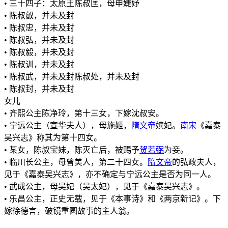
• 三十四子：太原王陈叔匡，母申婕妤
• 陈叔叡，并未及封
• 陈叔忠，并未及封
• 陈叔弘，并未及封
• 陈叔毅，并未及封
• 陈叔训，并未及封
• 陈叔武，并未及封陈叔处，并未及封
• 陈叔封，并未及封
女儿
• 齐熙公主陈净玲，第十三女，下嫁沈叔安。
• 宁远公主（宣华夫人），母施姬，
隋文帝
嫔妃。
南宋
《嘉泰
吴兴志》称其为第十四女。
• 某女，陈叔宝妹，陈灭亡后，被赐予
贺若弼
为妾。
• 临川长公主，母曾美人，第二十四女。
隋文帝
的弘政夫人，
见于《嘉泰吴兴志》，亦不确定与宁远公主是否为同一人。
• 武成公主，母吴妃（吴太妃），见于《嘉泰吴兴志》。
• 乐昌公主，正史无载，见于《本事诗》和《两京新记》。下
嫁徐德言，破镜重圆故事的主人翁。