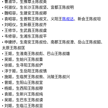
• 曹淑华，生豫章王陈叔英
• 何淑仪，生长沙王陈叔坚、宜都王陈叔明
• 魏昭容，生建安王陈叔卿
• 袁昭容，生晋熙王陈叔文、义阳王
陈叔达
、新会王陈叔坦
• 刘昭仪，生新蔡王陈叔齐
• 王修华，生武昌王陈叔虞
• 韦修容，生湘东王陈叔平
• 申婕妤，生南安王陈叔俭、南郡王陈叔澄、岳山王陈叔韶、
太原王陈叔匡
• 王姬，生淮南王陈叔彪、巴山王陈叔雄
• 吴姬，生始兴王陈叔重
• 徐姬，生寻阳王陈叔俨
• 淳于姬，生岳阳王陈叔慎
• 施姬，生临贺王陈叔敖、沅陵王陈叔兴
• 曾姬，生阳山王陈叔宣
• 杨姬，生西阳王陈叔穆
• 袁姬，生新兴王陈叔纯
• 吴姬，生巴东王陈叔谟
• 刘姬，生临江王陈叔显