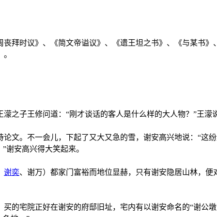
周丧拜时议》、《简文帝谥议》、《遗王坦之书》、《与某书》
》。
濛之子王修问道：“刚才谈话的客人是什么样的大人物？”王濛说
论文。不一会儿，下起了又大又急的雪，谢安高兴地说：“这纷
。”谢安高兴得大笑起来。
、
谢奕
、谢万）都家门富裕而地位显赫，只有谢安隐居山林，便对
，买的宅院正好在谢安的府邸旧址，宅内有以谢安命名的“谢公墩