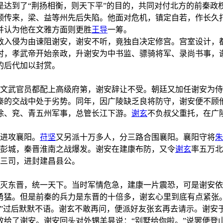
是达到了“荆扬相衡，则天下平”的目的，共同对付北方的前秦政
频传来，梁、益等州先后失陷。他面对危机，镇定自若，作长久
并认为他在文雅方面则更胜
王导
一筹。
敌入侵为由谏阻谢安，谢安不听，竟独自决定修宫。宫室设计，
时，孝武帝开始亲政，升谢安为中书监、骠骑将军、录尚书事，
的后代加以封赏。
军文武官员都配上高级府第，谢安辞让不受。朝廷又加任谢安为
秦的交战中处于劣势。同年，因广陵缺乏良将防守，谢安便不顾
徐、兖、青五州军事，总管长江下游。
谢玄
不负叔父重托，在广
人进攻襄阳。
苻坚
又另派十万多人，分三路合围襄阳。襄阳守将
朱
彭城，秦晋淮南之战爆发。谢安在建康布防，又令
谢玄
率五万北
同三司，进封建昌县公。
吞灭东晋，统一天下。当时军情危急，建康一片震恐，可是谢安
勇猛。但是前秦的兵力是东晋的十倍多，谢玄心里到底有点紧张
。”过后默默不语。谢玄不敢再问，便派好友张玄再去请示。谢安
败给了谢安。谢安回头对外甥羊昙说：“别墅给你啦。”说罢便登