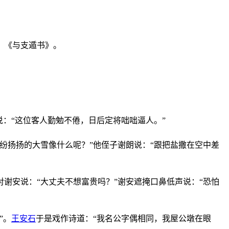
、《与支遁书》。
：“这位客人勤勉不倦，日后定将咄咄逼人。”
纷扬扬的大雪像什么呢？”他侄子谢朗说：“跟把盐撒在空中差
谢安说：“大丈夫不想富贵吗？”谢安遮掩口鼻低声说：“恐怕
”。
王安石
于是戏作诗道：“我名公字偶相同，我屋公墩在眼