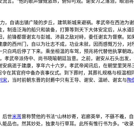
反流言。”他的歌声慷慨激昂，俯仰可观。谢安为之落泪，眼泪
权力，自请出镇广陵的步丘，建筑新城来避祸。孝武帝在西池为
往，制造泛海的船只和装备，打算等到天下大体安定后，从水道
阳，前锋都督谢玄与彭城、沛县之敌对峙，委任谢玄为督察。如
建康的西州门，自以为壮志不成，功业未就，因而感慨万分，对
一只白鸡后停了下来。乘坐桓温的车驾，预兆将代替他执掌朝政
位，孝武帝派侍中、尚书晓喻朝廷旨意。之前，谢安从石头出发
，谢安病逝于建康，享年六十六岁。孝武帝闻讯后，在朝堂里哭
是诏令在其官府中备办丧事仪式。到下葬时，其葬礼规格与桓温相
刘宋
，当时前朝东晋的封爵中只有王导、谢安、温峤、谢玄与
陶
。后世
米芾
曾称赞他的书法“山林妙寄，岩廊英举，不繇不羲，自
人能品也。然其妙处，独隶与行草耳。此所有惟行书为多。”收
。