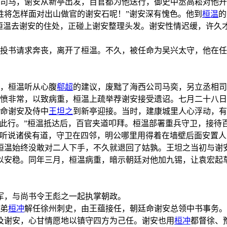
司马，谢安从新亭出发，百官都为他送行，御史中丞高崧对他开
姓将怎样面对出山做官的谢安石呢！”谢安深有愧色。他到
桓温
的
桓温去谢安的住处，正碰上谢安整理头发。谢安性情迟缓，许久
机投书请求奔丧，离开了桓温。不久，被任命为吴兴太守，他在
名，桓温听从心腹
郗超
的建议，废黜了海西公司马奕，另立丞相司
忧愤非常，以致病重，桓温上疏举荐谢安接受遗诏。七月二十八日
子命谢安及侍中
王坦之
到新亭迎接。当时，建康城里人心浮动，有
于此行。”桓温抵达后，百官夹道叩拜。桓温部署重兵守卫，接待
听说诸侯有道，守卫在四邻，明公哪里用得着在墙壁后面安置人呀
桓温始终没敢对二人下手，不久就退回了姑孰。王坦之当初与谢
以安稳。同年三月，桓温病重，暗示朝廷对他加九锡，让袁宏起
军，与尚书令王彪之一起执掌朝政。
之弟
桓冲
解任徐州刺史，由王蕴接任，朝廷命谢安总领中书事务。
及谢安，心甘情愿地以镇守四方为己任。谢安也用
桓冲
都督徐、