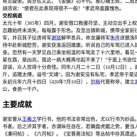
有见疑患。周旦佐文武，《金朦》功不刊。推心辅王政，二叔
胡须说：“使君在此表现得很不一般！”孝武帝面露愧色。
交权病逝
太元十年（385年）四月，谢安借口救援苻坚，主动交出手上
志趣始终未消失，每每露于形色。及至出镇新城，携带全家前
军，并召其子征虏将军
谢琰
解甲息兵，命龙骧将军
朱序
进据洛
侍中赴新城慰劳，谢安获准返回建康。听说自己的车驾已进入
身。忽然有一天梦见自己乘坐桓温的车驾走了十六里地，看见
星在酉，是凶兆，我这一病大概再也起不来了！”于是上书逊
谬误，众人觉得十分奇怪。同年八月二十二日（10月12日）
斤，追赠太傅，谥号“文靖”。因为谢安没有私宅，孝武帝于
永初元年六月十四日（420年7月10日），
刘裕
代晋称帝，建立
公，食邑一千户。
主要成就
谢安曾从
王羲之
学行书，他的书法非常出色，尤以行书为妙品
书者。后之评其字者，亦谓纵任自在，若螭盘虎踞之势，要当
《凄闷帖》、《六月帖》。《宝晋斋法帖》等丛帖中存其遗迹