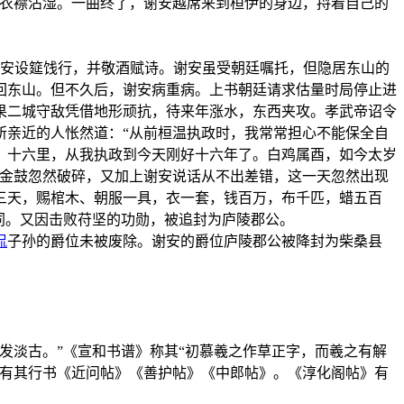
将衣襟沾湿。一曲终了，谢安越席来到桓伊的身边，捋着自己的
谢安设筵饯行，并敬酒赋诗。谢安虽受朝廷嘱托，但隐居东山的
回东山。但不久后，谢安病重病。上书朝廷请求估量时局停止进
果二城守敌凭借地形顽抗，待来年涨水，东西夹攻。孝武帝诏令
所亲近的人怅然道：“从前桓温执政时，我常常担心不能保全自
。十六里，从我执政到今天刚好十六年了。白鸡属酉，如今太岁
，金鼓忽然破碎，又加上谢安说话从不出差错，这一天忽然出现
吊三天，赐棺木、朝服一具，衣一套，钱百万，布千匹，蜡五百
同。又因击败苻坚的功勋，被追封为庐陵郡公。
侃
子孙的爵位未被废除。谢安的爵位庐陵郡公被降封为柴桑县
发淡古。”《宣和书谱》称其“初慕羲之作草正字，而羲之有解
录有其行书《近问帖》《善护帖》《中郎帖》。《淳化阁帖》有