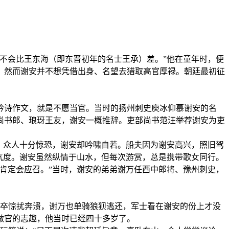
不会比王东海（即东晋初年的名士王承）差。”他在童年时，便
。然而谢安并不想凭借出身、名望去猎取高官厚禄。朝廷最初征
吟诗作文，就是不愿当官。当时的扬州刺史庾冰仰慕谢安的名
尚书郎、琅玡王友，谢安一概推辞。吏部尚书范汪举荐谢安为吏
，众人十分惊恐，谢安却吟啸自若。船夫因为谢安高兴，照旧驾
气度。谢安虽然纵情于山水，但每次游赏，总是携带歌女同行。
肯定会应召。”当时，谢安的弟弟谢万任西中郎将、豫州刺史，
卒惊扰奔溃，谢万也单骑狼狈逃还，军士看在谢安的份上才没
做官的志趣，他当时已经四十多岁了。