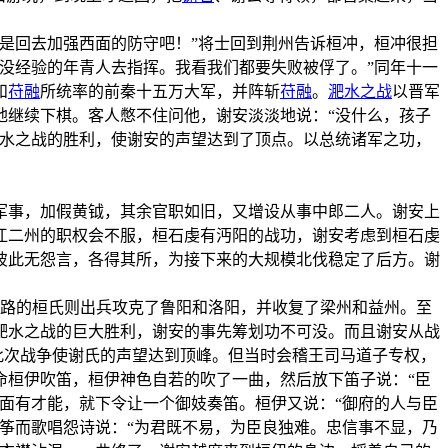
是回去加强西面的防守吧！”将士回到荆州告诉桓冲，桓冲很担
没经验的年青人去指挥。我看我们都要失败被俘了。”同年十一
和
苻融
所统率的前秦十五万大军，并阵斩
苻融
。
淝水之战
以晋军
地继续下棋。客人憋不住问他，谢安淡淡地说：“没什么，孩子
淝水之战的胜利，使谢安的声望达到了顶点。以总统诸军之功，
军事，加假黄钺，其余官职如旧，又增设从事中郎二人。谢安上
江二州的职权会不服，桓石虔有沔阳的战功，谢安考虑到桓石虔
彼此无怨言，各得其所，为接下来的大规模北伐稳定了后方。谢
西路的桓氏则出兵攻克了鲁阳和洛阳，并收复了梁州和益州。至
淝水之战的巨大胜利，谢安的事先筹划功不可没。而且谢安从战
此次战争使谢氏的声望达到顶峰。但当时会稽王司马道子专权，
命桓伊吹笛，桓伊神色自若的吹了一曲，然后放下笛子说：“臣
面有才能，就下令让一个御妓奏笛。桓伊又说：“御府的人与臣
筝而歌唱怨诗说：“为君既不易，为臣良独难。忠信事不显，乃