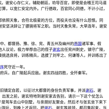
权。谢安心存仁义，辅助朝廷，劝导百官，即使是会稽王司马道
打算，以宽仁安定内外。广行德政，百官同心同德，不计小过，
都依照天象，合符北极星的方位，而役夫也没有什么怨恨。同
谢安坚决辞让了骠骑将军之职。当时天象失常，大旱连年，谢安
侍中、都督扬、豫、徐、兖、青五州及幽州的
燕国
诸军事、假
他人议论，极力举荐自己的侄子
谢玄
出任兖州刺史，镇守广陵，
陵挑选良将，训练精兵，选拔了刘牢之、何谦等人，并训练出了
序
死守近一年。
府兵，自广陵起兵应敌。谢玄四战四胜，全歼秦军。
依旧镇定自若，以征讨大都督的身份负责军事，并派
谢石
、谢
。出发之前，谢玄特地到谢安家去告别，请示一下这个仗怎么
于是驾车去山中别墅，与亲朋好友聚会，然后才与张玄坐下来下
山游玩，到晚上才返回，把
谢石
、谢玄等将领，都召集起来，当