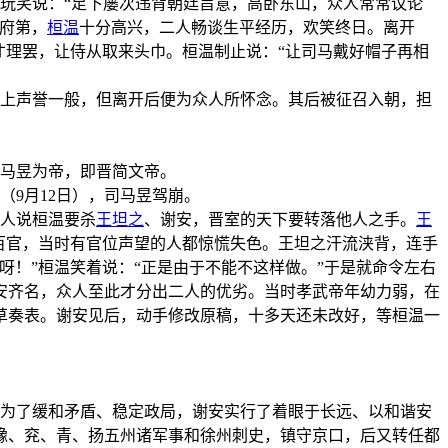
玩笑说：“足下屡次违背朝廷旨意，高卧东山，众人常常议论
府第，
桓温
十分高兴，二人畅谈生平经历，欢笑终日。离开
才理罢，让侍从取来头巾。桓温制止说：“让司马戴好帽子再相
任上声誉一般，但离开后便为众人所怀念。其后被征召入朝，担
马昱为帝，即晋简文帝。
（9月12日），司马昱驾崩。
人说桓温要杀
王坦之
、谢安，晋室的天下要转落他人之手。
王
百官，当时有官位声望的人都惊慌失色。王坦之汗流浃背，连手
！”桓温笑着说：“正是由于不能不这样做。”于是就命令左右
安齐名，众人至此才分出二人的优劣。当时孝武帝年幼力弱，在
草奏表。谢安见后，动手修改原稿，十多天还未改好，等桓温一
为了缓和矛盾、稳定政局，谢安实行了着眼于长远、以和谐安
豫、兖、青、扬五州诸军事和徐州刺史，镇守京口，后又转任都