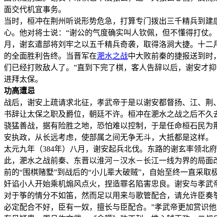
面交代机宜事务。
当时，桓冲在荆州听说形势危急，打算专门拨出三千精兵到建
心。他对将士说：“谢公的气度确实叫人钦佩，但不懂得打仗
月，谢玄遣部将刘牢之以五千精兵奇袭，取得洛涧大捷。十二
的全面胜利告终。当晋军在
淝水之战
中大败前秦的捷报送到时
们已经打败敌人了。”直到下完了棋，客人告辞以后，谢安才
进拜太保。
功高遭忌
战后，谢安上疏请求北征，孝武帝于是以谢安都督扬、江、荆
书辞让太保之职及爵位，朝廷不许。桓冲在淝水之战之后不久
骁猛善战，据有险胜之地，恐怕难以控制，于是任命桓石民为
安执政，从长远考虑，使部属之间无争无斗，大抵都是这样。
太元九年（384年）八月，谢安起兵北伐。东路的谢玄率领北
此，淝水之战前秦、东晋以淮河－汉水－长江一线为界的局面
前的“围棋赌墅”到战后的“小儿辈大破贼”，自始至终一直采
奸谄小人开始乘机煽风点火，捏造罪名陷害忠良。谢安与孝武
对于筝的情分不如笛，然而足以用来与歌管配合，请允许臣奏
必定配合不好，臣有一奴，擅长与臣配合。”孝武帝更加赏识