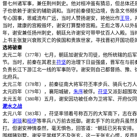
督七州诸军事，兼任荆州刺史。他对桓冲虽有猜忌，但总体还
子也依赖于谢安的辅助调和。当时前秦侵犯边境，告急文书频
专心国事，恩威流布广远，当时人赞扬谢安，将他比作
王导
，
当时，建康的宫殿毁坏，谢安打算整修宫殿。王彪之等人以外
年，谢安兼任扬州刺史，朝廷允许谢安可带甲仗百人入殿。当
上书主张复兴衰败灭亡的侯国和贵族世家，寻找晋初开国功臣
选将破秦
太元二年（377年）七月，朝廷加谢安为司徒，他所统辖的后
节。当时，前秦在其君主
苻坚
的治理下日益强盛，晋军在与前
负责长江下游江北一线的军事防守。谢安则自己都督扬、豫、
北府兵。
太元三年（378年），前秦征南大将军苻丕率步兵、骑兵七万
太元四年（379年），襄阳城破，
朱序
被俘。
苻坚
又派彭超围攻
太元五年（380年）五月，谢安因功被任命为卫将军、开府仪
淝水之战
太元八年（383年），苻坚率领着号称百万的大军南下，志在
玄、
谢琰
和
桓伊
等率兵八万前去抵御。谢玄手下的北府兵虽然
打。但谢安神情泰然，毫无惧色，回答道：“朝廷已另有安排
围棋赌别墅。谢安平常棋艺不及张玄，这一天张玄心慌，反而