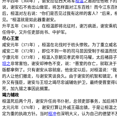
升平四年（360年），谢安应征西大将军
桓温
之邀担任他帐下的
说，谢安石不肯出山做官，将怎样面对江东百姓！而今江东百
后，桓温对左右说：“你们是否见过我有这样的客人？”后来，
见。”桓温就是如此器重谢安。
升平五年（361年），在桓温即将北征时，谢万病逝，谢安乘
任侍中，又升任吏部尚书、中护军。
尽心王室
咸安元年（371年），桓温在北伐时于枋头惨败。为了重立威
咸安二年（372年），即位不到一年的司马昱因受制于桓温而
宁康元年（373年），桓温入京朝见孝武帝司马曜，太后褚蒜
坦之
非常害怕，谢安却神色不变，说：“晋室的存亡，就取决
版都拿倒了。只有谢安从容就座，他坐定以后，对桓温说：“我
的人让他们撤走，与谢安笑谈良久。由于谢安的机智和镇定，
外又有强臣，谢安与王坦之竭尽忠诚辅佐护卫，最终使晋室得
死，加九锡之事因此搁置。
竭力辅政
桓温死后两个月，谢安升任尚书仆射，总领吏部事务，加后将
太元元年（376年），谢安打算让外戚王蕴出镇，于是让桓温
定为重的执政方针。当时
桓冲
也深明大义，认为自己的德望不