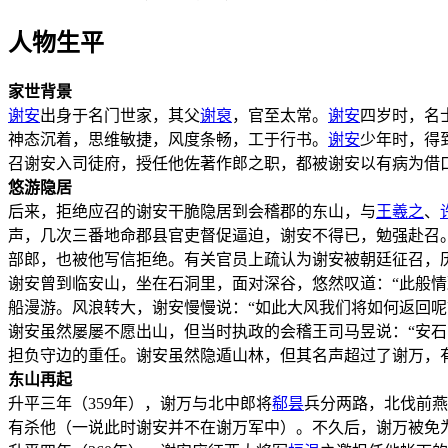
人物生平
家世背景
谢安
出身于名门世家，其父
谢裒
，官至太常。
谢安
四岁时，名
神态沉着，思维敏捷，风度条畅，工于行书。
谢安
少年时，得
召谢安入司徒府，授任他佐著作郎之职，都被谢安以有病为借
悠游隐居
后来，拒绝应召的谢安干脆隐居到会稽郡的东山，与
王羲之
、
声，几次三番地命郡县官吏督促逼迫，谢安不得已，勉强赴召
部郎，也被他写信拒绝。有关官员上疏认为谢安被朝廷征召，
谢安曾到临安山，坐在石洞里，面对深谷，悠然叹道：“此般情
船漫游。风浪转大，谢安慢慢说：“如此大风我们将如何返回
谢安虽然屡屡不愿出山，但当时执政的会稽王司马昱说：“安
担负守边的重任。谢安虽然隐遁山林，但其名声超过了谢万，
东山再起
升平三年（359年），谢万与北中郎将
郗昙
兵分两路，北伐前燕
有杀他（一说此时谢安并不在谢万军中）。不久后，谢万被免