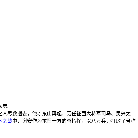
从弟。
之人尽数逝去，他才东山再起，历任征西大将军司马、吴兴太
水之战
中，谢安作为东晋一方的总指挥，以八万兵力打败了号称