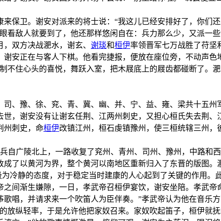
康来保卫。谢安对派来的将士说：“我这儿已经安排好了，你们还
。眼看敌人就要到了，他还那样悠闲自在：兵力那么少，又派一些
月，双方决战淝水，谢玄、
谢琰
和
桓伊
率领晋军七万战胜了苻坚
，谢安正在与客人下棋。他看完捷报，便放在座位旁，不动声色
抑制不住心头的喜悦，舞跃入室，把木屐底上的屐齿都碰断了。
、司、豫、徐、兖、青、冀、幽、并、宁、益、雍、梁共十五州
去世，谢安没有让谢玄任荆、江两州刺史，又担心桓氏失去荆、
荆州刺史，命
桓伊
改镇江州，桓石虔镇豫州，使三桓统辖三州，
府兵自广陵北上，一路收复了兖州、青州、司州、豫州，中路和
改成了以黄河为界，整个黄河以南地区重新归入了东晋的版图。
取极为冷静的态度，对于稳定当时建康的人心起到了关键的作用。
帝之间渐生嫌隙，一日，孝武帝召桓伊宴饮，谢安坐陪。孝武帝
筝歌唱，并请求来一个吹笛人为臣伴奏。”孝武帝认为他在音乐方
他的放纵轻率，于是允许他把家奴召来。家奴吹起笛子，桓伊就抚