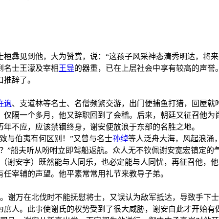
士桓彝见到他，大为赞赏，说：“这孩子风采神态清秀明达，将来
到名士王濛及宰相
王导
的器重，已在上层社会中享有较高的声誉
口推辞了。
许询
、支道林等名士、名僧频繁交游，出门便捕鱼打猎，回屋就
。仅隔一个多月，他又辞职回到了会稽。后来，朝廷又征召他为
历年不应，应该禁锢终身，谢安便放浪于东部的名胜之地。
致与伯夷有何区别！”又曾与名士
孙绰
等人泛舟大海，风起浪涌
呢？”船夫听从吩咐立即驾船返航。众人无不钦佩谢安宽宏镇定的
石（谢安字）既然能与人同乐，也必定能与人同忧，再征召他，他
有任宰辅的声望。他平素常常用礼节来教导子弟。
。谢万在北伐时不能抚慰将士，又误认为敌军抵达，导致手下士
为庶人。此事使谢氏的权势受到了很大威胁，谢安自此才开始有