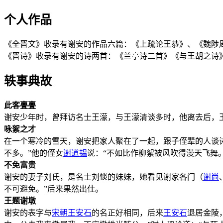
个人作品
《全晋文》收录有谢安的作品六篇：《上疏论王恭》、《魏陟
《晋诗》收录有谢安的诗两首：《兰亭诗二首》《与王胡之诗
轶事典故
此客亹亹
谢安少年时，曾拜访名士王濛，与王濛清谈多时，他离去后，王
咏絮之才
在一个寒冷的雪天，谢安把家人聚在了一起，跟子侄辈的人谈诗
不多。”他的侄女
谢道韫
说：“不如比作柳絮被风吹得漫天飞舞
不免富贵
谢安的妻子刘氏，是名士刘惔的妹妹，她看见谢家各门（
谢尚
不可避免。”后来果然出仕。
王题谢墩
谢安的表字与
宋朝
王安石
的名正好相同，后来
王安石
退居金陵