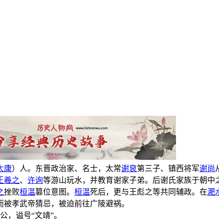
太康
）人。东晋政治家、名士，太常
谢裒
第三子、镇西将军
谢尚
王羲之
、
许询
等游山玩水，并教育谢家子弟。后谢氏家族于朝中
之
挫败
桓温
篡位意图。
桓温
死后，更与王彪之等共同辅政。在
淝
而被孝武帝猜忌，被迫前往广陵避祸。
公，谥号“文靖”。