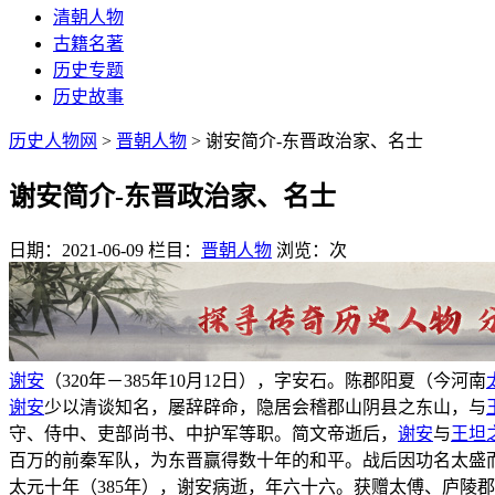
清朝人物
古籍名著
历史专题
历史故事
历史人物网
>
晋朝人物
> 谢安简介-东晋政治家、名士
谢安简介-东晋政治家、名士
日期：2021-06-09
栏目：
晋朝人物
浏览：
次
谢安
（320年－385年10月12日），字安石。陈郡阳夏（今河南
谢安
少以清谈知名，屡辞辟命，隐居会稽郡山阴县之东山，与
守、侍中、吏部尚书、中护军等职。简文帝逝后，
谢安
与
王坦
百万的前秦军队，为东晋赢得数十年的和平。战后因功名太盛
太元十年（385年），谢安病逝，年六十六。获赠太傅、庐陵郡