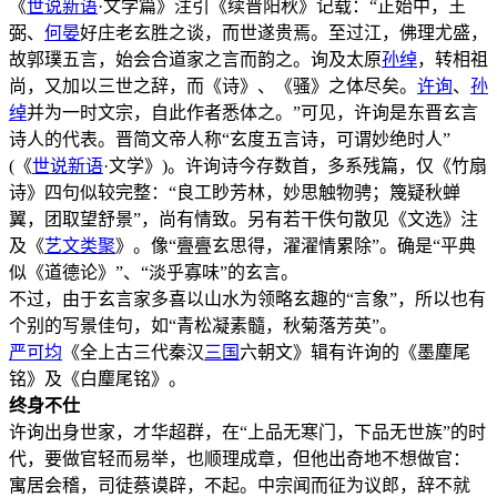
《
世说新语
·文学篇》注引《续晋阳秋》记载：“正始中，王
弼、
何晏
好庄老玄胜之谈，而世遂贵焉。至过江，佛理尤盛，
故郭璞五言，始会合道家之言而韵之。询及太原
孙绰
，转相祖
尚，又加以三世之辞，而《诗》、《骚》之体尽矣。
许询
、
孙
绰
并为一时文宗，自此作者悉体之。”可见，许询是东晋玄言
诗人的代表。晋简文帝人称“玄度五言诗，可谓妙绝时人”
(《
世说新语
·文学》)。许询诗今存数首，多系残篇，仅《竹扇
诗》四句似较完整：“良工眇芳林，妙思触物骋；篾疑秋蝉
翼，团取望舒景”，尚有情致。另有若干佚句散见《文选》注
及《
艺文类聚
》。像“亹亹玄思得，濯濯情累除”。确是“平典
似《道德论》”、“淡乎寡味”的玄言。
不过，由于玄言家多喜以山水为领略玄趣的“言象”，所以也有
个别的写景佳句，如“青松凝素髓，秋菊落芳英”。
严可均
《全上古三代秦汉
三国
六朝文》辑有许询的《墨麈尾
铭》及《白麈尾铭》。
终身不仕
许询出身世家，才华超群，在“上品无寒门，下品无世族”的时
代，要做官轻而易举，也顺理成章，但他出奇地不想做官：
寓居会稽，司徒蔡谟辟，不起。中宗闻而征为议郎，辞不就