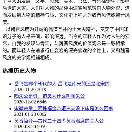
了巨大的发展，文学、思想、美术、书法、音乐都诞生了影响
后世的大家。人们对人物的品评由道德风范转向人物外貌，进
而发展到人物的精神气质，文化史上称之为魏晋风流或魏晋风
度。
以魏晋风度为开端的儒道互补的士大夫精神，奠定了中国知
识分子的人格基础，影响深远。当今的年轻人作为对人生的爱
恋，自我的发现与肯定，与魏晋风度的价值观念是一脉相承
的。而年轻人在追求行止姿容的漂亮俊逸的个性上，又和魏晋
风度的美学观相辅相成。
热搜历史人物
岳飞是哪个朝代的人 岳飞是南宋的还是北宋的
2020-11-20
7619
陶朱公是谁，范蠡为什么叫陶朱公
2020-12-02
6646
宋徽宗掌上明珠福金帝姬三天没下床是怎么回事
2021-01-23
6062
黄香简介—古代二十四孝黄香温席的主人公
2020-08-20
5959