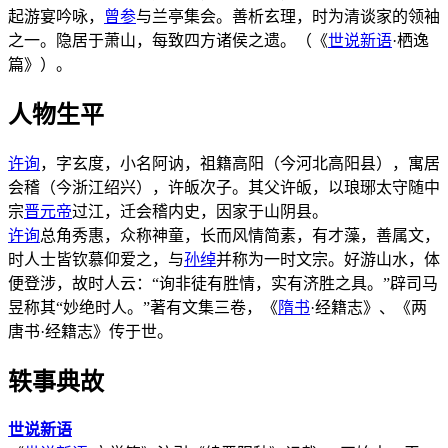
起游宴吟咏，
曾参
与兰亭集会。善析玄理，时为清谈家的领袖
之一。隐居于萧山，每致四方诸侯之遗。（《
世说新语
·栖逸
篇》）。
人物生平
许询
，字玄度，小名阿讷，祖籍高阳（今河北高阳县），寓居
会稽（今浙江绍兴），许皈次子。其父许皈，以琅琊太守随中
宗
晋元帝
过江，迁会稽内史，因家于山阴县。
许询
总角秀惠，众称神童，长而风情简素，有才藻，善属文，
时人士皆钦慕仰爱之，与
孙绰
并称为一时文宗。好游山水，体
便登涉，故时人云：“询非徒有胜情，实有济胜之具。”辟司马
昱称其“妙绝时人。”著有文集三卷，《
隋书
·经籍志》、《两
唐书·经籍志》传于世。
轶事典故
世说新语