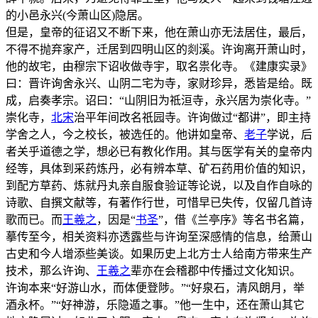
的小邑永兴(今萧山区)隐居。
但是，皇帝的征诏又不断下来，他在萧山亦无法居住，最后，
不得不抛弃家产，迁居到四明山区的剡溪。许询离开萧山时，
他的故宅，由穆宗下诏收做寺宇，取名祟化寺。《建康实录》
曰：晋许询舍永兴、山阴二宅为寺，家财珍异，悉皆是给。既
成，启奏孝宗。诏曰：“山阴旧为祗洹寺，永兴居为崇化寺。”
崇化寺，
北宋
治平年间改名祇园寺。许询做过“都讲”，即主持
学舍之人，今之校长，被选任的。他讲如皇帝、
老子
学说，后
者关乎道德之学，想必已有教化作用。其与医学有关的皇帝内
经等，具体到采药炼丹，必有辨本草、矿石药用价值的知识，
到配方草药、炼就丹丸亲自服食验证等论说，以及自作自咏的
诗歌、自撰文献等，有著作行世，可惜早已失传，仅留几首诗
歌而已。而
王羲之
，因是“
书圣
”，借《兰亭序》等名书名篇，
摹传至今，相关资料亦透露些与许询至深感情的信息，给萧山
古史和今人增添些美谈。如果历史上北方士人给南方带来生产
技术，那么许询、
王羲之
辈亦在会稽郡中传播过文化知识。
许询本来“好游山水，而体便登陟。”“好泉石，清风朗月，举
酒永杯。”“好神游，乐隐遁之事。”他一生中，还在萧山其它