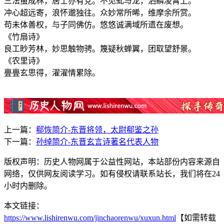
三法虽成林，居士亦有党。不见虬与龙，洒鳞凌霄上。
冲心超远寄，浪怀邈独往。众妙常所晞，维摩余所赏。
苟未体善权，与子同佛仿。悠悠诚满域所遗在废想。
《竹扇诗》
良工眇芳林，妙思触物骋。篾疑秋蝉翼，团取望舒景。
《农里诗》
亹亹玄思得，濯濯情累除。
上一篇：
郗恢简介-东晋将领，太尉郗鉴之孙
下一篇：
孙绰简介-东晋玄言诗著名代表人物
版权声明：历史人物网属于公益性网站，本站部份内容来源自
网络，仅供网友阅读学习。如有侵权请联系站长，我们将在24
小时内删除。
本文链接：
https://www.lishirenwu.com/jinchaorenwu/xuxun.html
【如需转载