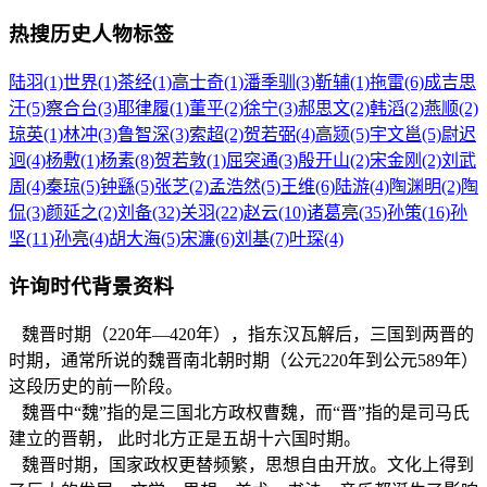
热搜历史人物标签
陆羽(1)
世界(1)
茶经(1)
高士奇(1)
潘季驯(3)
靳辅(1)
拖雷(6)
成吉思
汗(5)
察合台(3)
耶律履(1)
董平(2)
徐宁(3)
郝思文(2)
韩滔(2)
燕顺(2)
琼英(1)
林冲(3)
鲁智深(3)
索超(2)
贺若弼(4)
高颎(5)
宇文邕(5)
尉迟
迥(4)
杨敷(1)
杨素(8)
贺若敦(1)
屈突通(3)
殷开山(2)
宋金刚(2)
刘武
周(4)
秦琼(5)
钟繇(5)
张芝(2)
孟浩然(5)
王维(6)
陆游(4)
陶渊明(2)
陶
侃(3)
颜延之(2)
刘备(32)
关羽(22)
赵云(10)
诸葛亮(35)
孙策(16)
孙
坚(11)
孙亮(4)
胡大海(5)
宋濂(6)
刘基(7)
叶琛(4)
许询时代背景资料
魏晋时期（220年—420年），指东汉瓦解后，三国到两晋的
时期，通常所说的魏晋南北朝时期（公元220年到公元589年）
这段历史的前一阶段。
魏晋中“魏”指的是三国北方政权曹魏，而“晋”指的是司马氏
建立的晋朝， 此时北方正是五胡十六国时期。
魏晋时期，国家政权更替频繁，思想自由开放。文化上得到