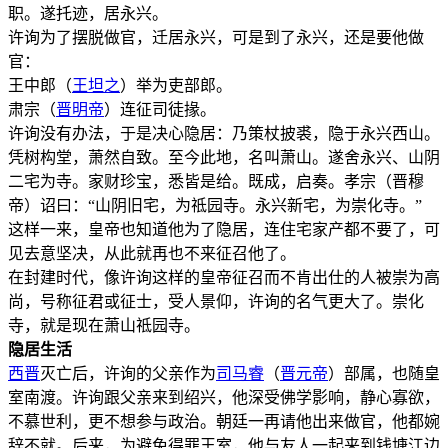
职。遂托迹，居永兴。
许询为了摆脱做官，迁居永兴，可是到了永兴，还是要他做
官：
王中郎（
王坦之
）举为吏部郎。
肃宗（
晋明帝
）连征司徒掾。
许询没有办法，于是决心隐居：乃策杖披裘，隐于永兴西山。
凭树构堂，萧然自致。至今此地，名叫萧山。遂舍永兴、山阴
二宅为寺。家财珍宝，悉皆是给。既成，启奏。孝宗（晋穆
帝）诏曰：“山阴旧宅，为祗园寺。永兴新宅，为崇化寺。”
这样一来，皇帝也知道他为了隐居，连住宅家产都不要了，可
见去意坚决，从此就再也不来征召他了。
在封建时代，像许询这样的皇帝征召而不肯出仕的人被崇为高
尚，号称征君或征士，受人景仰，许询的名气更大了。崇化
寺，就是现在萧山祗园寺。
隐居生活
西晋
灭亡后，许询的父亲作为
司马睿
（
晋元帝
）部属，也随皇
室南渡。许询跟父亲来到绍兴，他深受佛学影响，静心寡欲，
不慕世利，更不想参与政治。朝廷一再请他出来做官，他都婉
辞不就。后来，为避免得罪王室，他与友人一起来到钱塘江边