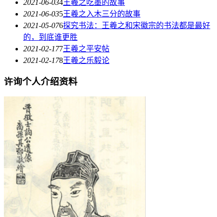
2021-06-03
4
王羲之吃墨的故事
2021-06-03
5
王羲之入木三分的故事
2021-05-07
6
探究书法：王羲之和​宋徽宗​的书法都是最好
的，到底谁更胜
2021-02-17
7
王羲之平安帖
2021-02-17
8
王羲之乐毅论
许询个人介绍资料