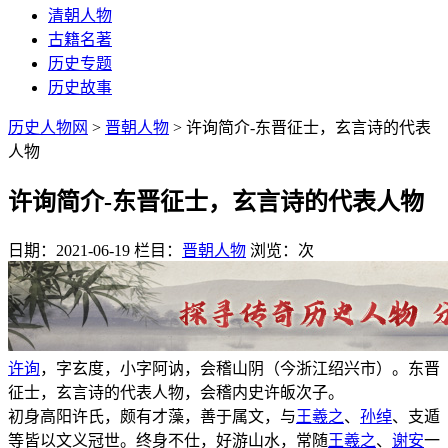
清朝人物
古籍名著
历史专题
历史故事
历史人物网
>
晋朝人物
> 许询简介-东晋征士，玄言诗的代表
人物
许询简介-东晋征士，玄言诗的代表人物
日期：2021-06-19
栏目：
晋朝人物
浏览：
次
许询
，字玄度，小字阿讷，会稽山阴（今浙江绍兴市）。东晋
征士，玄言诗的代表人物，会稽内史许皈次子。
初身高阳许氏，颇有才藻，善于属文，与
王羲之
、
孙绰
、支遁
等皆以文义冠世。终身不仕，好游山水，常随
王羲之
、
谢安
一