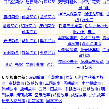
司马懿简介
|
赵云简介
|
周瑜简
双鞭呼延灼
|
小李广花荣
|
白
介
鼠白胜
神行太保戴宗
|
混江龙李俊
|
曹植简介
|
孙坚简介
|
董卓简介
横
|
阮小二
陆逊简介
|
貂蝉简介
|
庞统简介
|
托塔天王晁盖
|
活阎罗阮小七
孙策简介
阮小五
|
朱武
黑旋风李逵
|
金枪手徐宁
|
青
姜维简介
|
马超简介
|
典韦简介
兽杨志
|
没羽箭张清
小旋风柴进
|
扑天雕李应
|
赤
孔融简介
|
魏延简介
|
曹彰简介
鬼刘唐
美髯公朱仝
|
花和尚鲁智深
|
张辽
|
甄宓
|
文聘
|
曹睿
|
钟会
三山黄信
历史故事导航：
夏朝故事
|
商朝故事
|
周朝历史
|
春秋战国故
事
|
秦朝故事
|
汉朝故事
|
三国故事
|
晋朝故事
|
南北朝故事
|
隋朝故事
|
唐朝故事
|
五代十国故事
|
宋朝故事
|
元朝故事
|
明
朝故事
|
清朝故事
|
皇帝故事
|
将相故事
|
成语故事
|
少儿故事
|
历史人物故事
|
后宫故事
|
国学文化
|