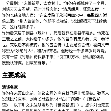
十分周到：“床帷新丽，饮食甘丰。”许询在都城住了一个月，
刘惔天天去看望，还时时想念他：“清风朗月，辄思玄度。”
许询也结交地方官：“许玄度隐于永兴南幽穴中，每致四方诸
侯之遗。”别人议论他，他却不以为然，说比起把天下让给他
来，这样轻得多了。
许询后来居于剡县（嵊州），死后就葬在剡县孝嘉乡。他死在
王羲之之前，大约活了40多岁。他的著作有集八卷、录一卷行
世。宋以后不再流传。他的五言诗（主要是玄言诗）被简文帝
称赞为“妙绝时人”，和孙绰齐名。但历经一千多年岁月淘洗，
只有一首《竹扇》诗保存下来：“良工眇方林，妙思触物骋。
篾疑秋蝉翼，团取望舒景。”
主要成就
清谈名家
许询在来萧山之前，清谈玄理的声名就已经非常显赫。魏晋人
说话比较直率，刘真长就说他“才情过于所闻”（《世说新
语》，以下引文未注明者均为《世说新语》）。或许刘也无意