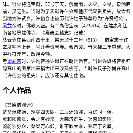
味。野火将逮茔树，悲号于天，俄而雨，火灭。岁旱，泉涌庐
前，灵芝生。当时为了表彰许伯会和他历代显贵祖先，故命名
当地为许贤乡。许伯会也被历代许姓子孙尊称为“许贤相公”。
梁武帝
时，佛教大盛。有个高僧宝志（423-514）在建康和江
南各地募建佛寺，《嘉泰会稽志》记载：
慈云寺在县西南四十里，梁天监十二年（513），僧宝志于许
玄度宅基上建，号开善资宝寺。会昌废。晋天福三年重建。大
中祥符元年，改赐今额。
考
梁武帝
时，许询曾孙许懋正在朝廷做官。当是许懋将曾祖归
隐究山的宅第地基捐舍出来改建佛寺。当时许氏子孙尚在究山
（许伯会的祖先），应该还有其它住宅。
个人作品
《答庾僧渊诗》
茫茫混成始，豁矣四天朗。三辰还须弥，百亿同一像。
灵和陶氤氲，会之有妙常。大慈济群生，冥感如影响。
蔚蔚沙弥众，粲粲万心仰。谁不欣大乘，兆定于玄曩。