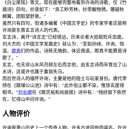
《白尘尾铭》等文。现在能够完整地看到许询的诗歌，仅《竹
扇诗》四句，抄录如下：“良工眇芳林，妙思触物骋。篾疑秋
蝉翼，团取望舒景。”
虽然只有四句，但诸多编著《中国文学史》的专家学者还是称
许询是东晋玄言诗人的代表。
玄言诗，离开“诗言志”已经很远，历来论者大抵取贬斥态度。
刘大杰的《中国文学发展史》就认为：“至如孙绰、许询、恒
温、
庾亮
们的作品，诗既无情韵，体近偈语，那真不能算是诗
歌了。”
玄言，也无非山水风月顾左右而言他，由玄言诗而孕育出了山
水诗，这或许也属于塞翁失马。
而后世诗人的缅怀许询，主要是他的隐士与玩家身份。唐代李
颀在《题璿公山池》诗中有：“此外俗尘都不染，惟馀玄度得
相寻。”
刘长卿
在《题灵祐和尚故居》诗中有：“残经窗下依然
在，忆得山中问许询。”
人物评价
许询是萧山历史上一个传奇人物，许多古迹因他而闻名。在许