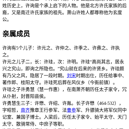
姓历史上，许询是个承上启下的人物。他是北方许氏家族的后
裔，又是南迁许氏家族的祖先。萧山许姓人都尊称他为玄度
公。
亲属成员
许询有5个儿子：许元之、许仲之、许季之、许彝之、许执
之。
许元之儿子二，长：许珪，次：许明。许珪“高尚其志，居永
兴之究山，即询之所隐也。”究山就在后来的许贤乡。许珪颇
有乃父之风，隐居了一段时期。
刘宋
时期出仕，历任给事中、
著作郎、桂阳太守。许珪死后葬在风仪乡（今衙前镇）。
许珪之子许勇慧（慧一作惠），在南萧齐朝历任太子家令，冗
从仆射，封晋阳县侯。
许勇慧生三子：许懋、许绍、许胤。长子许懋（464-532），
字昭哲，
南齐
豫章王行参军、法
曹参
军、升骠骑大将军仪同中
记室、兼国子博士。入梁后，历任太子家令、始平太守、天门
太守、散骑常侍、中庶子等职。