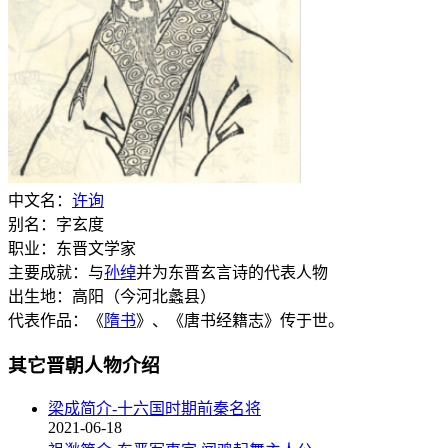
中文名：
许询
别名：字玄度
职业：东晋文学家
主要成就：与
孙绰
并为东晋玄言诗的代表人物
出生地：高阳（今河北蠡县）
代表作品：《
隋书
》、《唐书经籍志》传于世。
其它晋朝人物介绍
梁成简介-十六国时期前秦名将
2021-06-18