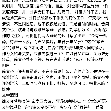
贬低许询，只是说他的名声实在太大了。因为，他还说过“清
风明月，辄思玄度”这样的话，而且，刘也非常尊重许询，“许
玄度停都一月，刘尹无日不往，乃叹曰：‘卿复少时不去，我
成轻薄京尹’”。刘真长能够放下手头的其他工作，每天与许询
清谈，不是同性恋，也不仅仅是友谊，而是当时的时尚。晋简
文帝也喜欢与许询设难题争辩、驳诘。刘孝标为《世说新语》
作的《注》，还把他们两人辩论的题目写了出来：“今有一丸
药，得济一人疾，而君父俱病，与君邪与父邪？”这个“举君
亲”的难题，有点如同坊间在流传的丈母娘与夫人同时落水，
作为女婿与丈夫，应该先救哪一个？许以君父并举，认为难分
轻重，简文帝并不回答，只在许走后说：“玄度不应该这样不
明白。”
简文帝与许玄度辩论，不在于辩论什么，谁胜谁负，关键在于
找谁辩论。而许询清谈的名声，正像聂卫平的围棋，简文帝找
许询辩论，正如同与老聂下棋、打牌，至少可以证明此人脑子
好使。
文学造诣
简文帝曾称其诗“玄度五言诗，可谓妙绝时人。”(《世说新语·
文学篇·引》)许询诗文今多不存。今仅存《竹扇诗》一首及