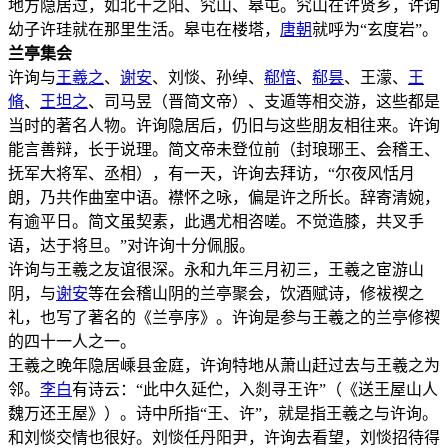
地方隐居过，如北干之阳、究山、皋屯。究山在许贤乡，许询
幼子许珪就在那里生活。皋屯在楼塔，
唐朝
就呼为“玄度岩”。
兰亭集会
许询与
王羲之
、
谢安
、刘惔、孙绰、
郗愔
、
郗昙
、王濛、
王
脩
、
王坦之
、司马昱（晋简文帝）、支遁等相交游，这些都是
当时的著名人物。许询隐居后，仍旧与这些朋友相往来。许询
能言善辩，长于说理。简文帝未登位前（封琅琊王、会稽王、
抚军大将军、丞相），有一天，许询去拜访，“尔夜风恬月
朗，乃共作曲室中语。襟怀之咏，偏是许之所长。辞寄清婉，
有逾平日。简文虽契素，此遇尤相咨嗟。不觉造膝，共叉手
语，达于将旦。”对许询十分佩服。
许询与王羲之友谊很深。永和九年三月初三，王羲之宦游山
阴，与
谢安
等在会稽山阴的兰亭聚会，饮酒赋诗，修袚褉之
礼，也写了著名的《兰亭序》。许询是参与王羲之的兰亭修禊
的四十一人之一。
王羲之晚年隐居嵊县金庭，许询特地从萧山赶过去与王羲之为
邻。
李白
有诗云：“此中久延伫，入剡寻王许”（《送王屋山人
魏万还王屋》）。诗中所指“王、许”，就是指王羲之与许询。
和刘惔交情也很好。刘惔任丹阳尹，许询去看望，刘惔招待得