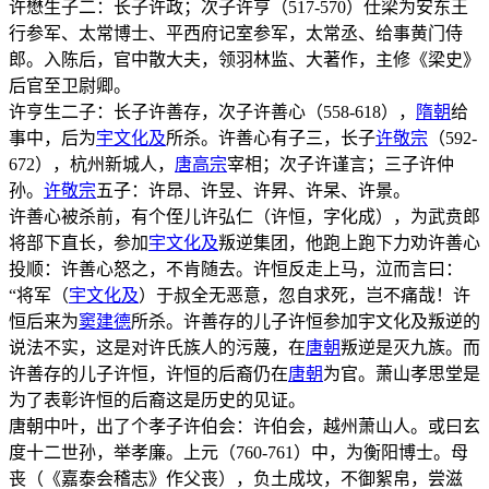
许懋生子二：长子许政；次子许亨（517-570）仕梁为安东王
行参军、太常博士、平西府记室参军，太常丞、给事黄门侍
郎。入陈后，官中散大夫，领羽林监、大著作，主修《梁史》
后官至卫尉卿。
许亨生二子：长子许善存，次子许善心（558-618），
隋朝
给
事中，后为
宇文化及
所杀。许善心有子三，长子
许敬宗
（592-
672），杭州新城人，
唐高宗
宰相；次子许谨言；三子许仲
孙。
许敬宗
五子：许昂、许昱、许昇、许杲、许景。
许善心被杀前，有个侄儿许弘仁（许恒，字化成），为武贲郎
将部下直长，参加
宇文化及
叛逆集团，他跑上跑下力劝许善心
投顺：许善心怒之，不肯随去。许恒反走上马，泣而言曰：
“将军（
宇文化及
）于叔全无恶意，忽自求死，岂不痛哉！许
恒后来为
窦建德
所杀。许善存的儿子许恒参加宇文化及叛逆的
说法不实，这是对许氏族人的污蔑，在
唐朝
叛逆是灭九族。而
许善存的儿子许恒，许恒的后裔仍在
唐朝
为官。萧山孝思堂是
为了表彰许恒的后裔这是历史的见证。
唐朝中叶，出了个孝子许伯会：许伯会，越州萧山人。或曰玄
度十二世孙，举孝廉。上元（760-761）中，为衡阳博士。母
丧（《嘉泰会稽志》作父丧），负土成坟，不御絮帛，尝滋