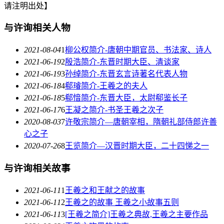
请注明出处】
与许询相关人物
2021-08-04
1
柳公权简介-唐朝中期官员、书法家、诗人
2021-06-19
2
殷浩简介-东晋时期大臣、清谈家
2021-06-19
3
孙绰简介-东晋玄言诗著名代表人物
2021-06-18
4
郗璿简介-王羲之的夫人
2021-06-18
5
郗愔简介-东晋大臣，太尉郗鉴长子
2021-06-17
6
王凝之简介-书圣王羲之次子
2020-08-03
7
许敬宗简介—唐朝宰相，隋朝礼部侍郎许善
心之子
2020-07-26
8
王览简介—汉晋时期大臣，二十四悌之一
与许询相关故事
2021-06-11
1
王羲之和王献之的故事
2021-06-11
2
王羲之的故事 王羲之小故事五则
2021-06-11
3
[王羲之简介]王羲之典故,王羲之主要作品