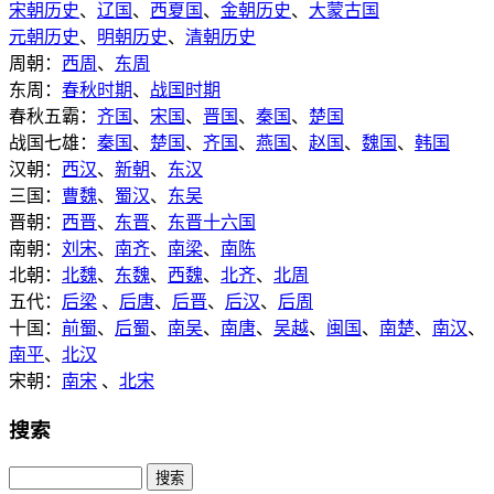
宋朝历史
、
辽国
、
西夏国
、
金朝历史
、
大蒙古国
元朝历史
、
明朝历史
、
清朝历史
周朝：
西周
、
东周
东周：
春秋时期
、
战国时期
春秋五霸：
齐国
、
宋国
、
晋国
、
秦国
、
楚国
战国七雄：
秦国
、
楚国
、
齐国
、
燕国
、
赵国
、
魏国
、
韩国
汉朝：
西汉
、
新朝
、
东汉
三国：
曹魏
、
蜀汉
、
东吴
晋朝：
西晋
、
东晋
、
东晋十六国
南朝：
刘宋
、
南齐
、
南梁
、
南陈
北朝：
北魏
、
东魏
、
西魏
、
北齐
、
北周
五代：
后梁
、
后唐
、
后晋
、
后汉
、
后周
十国：
前蜀
、
后蜀
、
南吴
、
南唐
、
吴越
、
闽国
、
南楚
、
南汉
、
南平
、
北汉
宋朝：
南宋
、
北宋
搜索