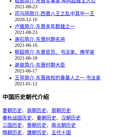
祖逖简介-东晋军事家,闻鸡起舞主人公
2021-08-23
司马冏简介-西晋八王之乱中其中一王
2020-12-16
卢循简介-东晋末年群雄之一
2021-08-23
谢石简介-东晋时期名将
2021-06-16
郗超简介-东晋官员、书法家、佛学家
2021-06-18
谢裒简介-东晋时期大臣
2021-06-17
王导简介-东晋政权的奠基人之一,书法家
2021-01-12
中国历史朝代介绍
夏朝历史
、
商朝历史
、
周朝历史
春秋战国历史
、
秦朝历史
、
汉朝历史
三国历史
、
晋朝历史
、
南北朝历史
隋朝历史
、
唐朝历史
、
五代十国