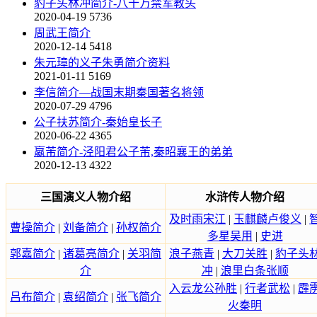
豹子头林冲简介-八十万禁军教头
2020-04-19
5736
周武王简介
2020-12-14
5418
朱元璋的义子朱勇简介资料
2021-01-11
5169
李信简介—战国末期秦国著名将领
2020-07-29
4796
公子扶苏简介-秦始皇长子
2020-06-22
4365
嬴芾简介-泾阳君公子芾,秦昭襄王的弟弟
2020-12-13
4322
三国演义人物介绍
水浒传人物介绍
及时雨宋江
|
玉麒麟卢俊义
|
曹操简介
|
刘备简介
|
孙权简介
多星吴用
|
史进
郭嘉简介
|
诸葛亮简介
|
关羽简
浪子燕青
|
大刀关胜
|
豹子头
介
冲
|
浪里白条张顺
入云龙公孙胜
|
行者武松
|
霹
吕布简介
|
袁绍简介
|
张飞简介
火秦明