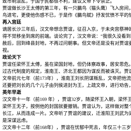
致币制混乱，于国于民都很不利，建议文帝下令禁止。
贾谊做长沙王太傅的第三年，有一只鵩鸟（猫头鹰）飞入房间
鸟进宅，更使他伤感不已，于是作《鵩鸟赋》抒发忧愤不平的
再入宫廷
谪居长沙三年后，汉文帝想念贾谊，征召入京，于未央宫祭神
得不觉移坐到席的前端。谈论完了，汉文帝说：“我很久没看
赦后，回到绛县封地，不再过问朝事。但文帝还是没有对贾谊
视。
政论天下
贾谊任梁怀王太傅，虽在梁国封地，但仍体察政事，居安思危
过古代制度的规定，淮南王、济北王都因为谋反而被诛灭。贾
文帝前元七年（前173年），淮南王刘长阴谋叛乱，文帝把他
还要把刘长的几个儿子由列侯进封为王，上疏文帝，进行劝告
英年早逝
汉文帝十一年（前169 年），贾谊32岁，随梁怀王入朝，梁怀
梁怀王无子，按例他的封国就要撤销。贾谊认为，这样做对整
长江，从而连成一片。文帝听了贾谊的建议，迁淮阳王刘武为
是深谋远虑。
汉文帝十二年（前168年），贾谊在忧郁中死去，年仅三十三