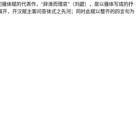
骚体赋的代表作，“辞清而理哀”（刘勰），是以骚体写成的抒
展开，开汉赋主客问答体式之先河；同时此赋以整齐的四言句为