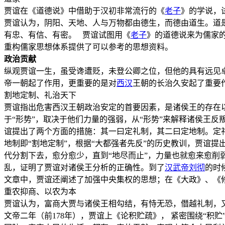
贾谊在《道德说》中借助于汉初非常流行的《
老子
》的学说，
贾谊认为，阴阳、天地、人与万物都由德生，而德由道生。道
有忠、有信、有密。 贾谊试图用《
老子
》的道德说来为儒家
重构儒家思想体系提供了可以参考的思想资料。
政治贡献
纵观贾谊一生，虽受谗遭贬，未登公卿之位，但他的具有远见
帝一朝起了作用，更重要的是对
西汉
王朝的长治久安起了重要
割地定制、礼治天下
贾谊指出危害西汉王朝政治安定的首要因素，是诸侯王的存在
于“形势”，取决于他们力量的强弱，从“形势”来解释诸侯王
谊提出了两个方面的措施：其一曰定礼制，其二曰定地制。定
地制即“割地定制”，根据“大都强者先反”的历史教训，贾谊
代分割下去，愈分愈少，直到“地尽而止”，力量也就愈来愈削
乱，证明了贾谊对诸侯王分析的正确性。到了
汉武帝
刘彻
的时
文章中，贾谊还阐述了加强中央集权的思想；在《大政》、《
重农抑商、以农为本
贾谊认为，富商大贾与诸侯王相勾结，有恃无恐，僭越礼制，
文帝二年（前178年），贾谊上《论积贮疏》， 紧密围绕“