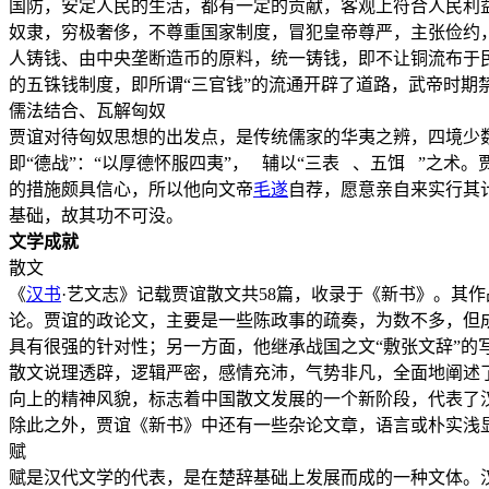
国防，安定人民的生活，都有一定的贡献，客观上符合人民利
奴隶，穷极奢侈，不尊重国家制度，冒犯皇帝尊严，主张俭约
人铸钱、由中央垄断造币的原料，统一铸钱，即不让铜流布于
的五铢钱制度，即所谓“三官钱”的流通开辟了道路，武帝时
儒法结合、瓦解匈奴
贾谊对待匈奴思想的出发点，是传统儒家的华夷之辨，四境少
即“德战”：“以厚德怀服四夷”， 辅以“三表 、五饵 ”之
的措施颇具信心，所以他向文帝
毛遂
自荐，愿意亲自来实行其
基础，故其功不可没。
文学成就
散文
《
汉书
·艺文志》记载贾谊散文共58篇，收录于《新书》。其
论。贾谊的政论文，主要是一些陈政事的疏奏，为数不多，但成
具有很强的针对性；另一方面，他继承战国之文“敷张文辞”
散文说理透辟，逻辑严密，感情充沛，气势非凡，全面地阐述
向上的精神风貌，标志着中国散文发展的一个新阶段，代表了
除此之外，贾谊《新书》中还有一些杂论文章，语言或朴实浅
赋
赋是汉代文学的代表，是在楚辞基础上发展而成的一种文体。