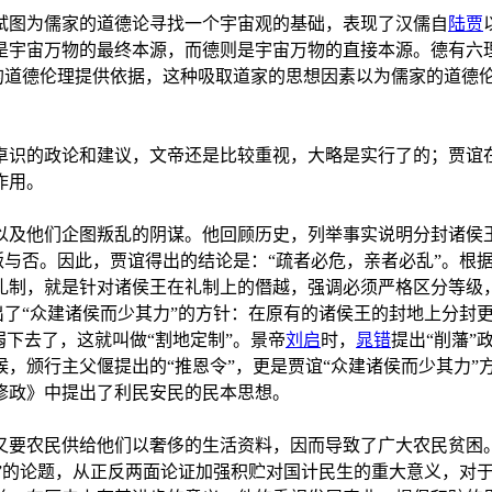
试图为儒家的道德论寻找一个宇宙观的基础，表现了汉儒自
陆贾
是宇宙万物的最终本源，而德则是宇宙万物的直接本源。德有六
的道德伦理提供依据，这种吸取道家的思想因素以为儒家的道德
卓识的政论和建议，文帝还是比较重视，大略是实行了的；贾谊
作用。
以及他们企图叛乱的阴谋。他回顾历史，列举事实说明分封诸侯
反叛与否。因此，贾谊得出的结论是：“疏者必危，亲者必乱”。
礼制，就是针对诸侯王在礼制上的僭越，强调必须严格区分等级
提出了“众建诸侯而少其力”的方针：在原有的诸侯王的封地上分
弱下去了，这就叫做“割地定制”。景帝
刘启
时，
晁错
提出“削藩”
候，颁行主父偃提出的“推恩令”，更是贾谊“众建诸侯而少其力
修政》中提出了利民安民的民本思想。
又要农民供给他们以奢侈的生活资料，因而导致了广大农民贫困
积贮”的论题，从正反两面论证加强积贮对国计民生的重大意义，