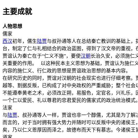
主要成就
人物思想
儒家
西汉
初年，儒生
陆贾
与叔孙通等人在总结秦亡教训的基础上，
台，制定了仁与礼相结合的政治蓝图，得到了汉文帝的重视，
贾谊认为秦亡在于“仁义不施”，要使
汉朝
长治久安，必须施仁
关重要的作用。 以这种民本主义思想为基础，贾谊认为施仁
内容的施仁义、行仁政的思想是贾谊政治思想的基本内容。
在研究历史的同时，贾谊对汉朝的社会现实也进行仔细考察。
越等、割据反叛，已构成了对中央政权的严重威胁；整个社会
不能遵奉黄老之术，必须改正朔，易服色，定官名，兴礼乐，
一个仁以爱民、礼以尊君的忠君爱民的儒家式的政治统治模
法家
与
陆贾
、叔孙通等人一样，贾谊也非一个醇儒，尤其是为了解
而言的，对于当时拥有强大势力并随时可以反叛中央的诸侯王
矣，乃以仁义恩厚因而泽之，故德布而天下有慕志。今诸侯王
道家