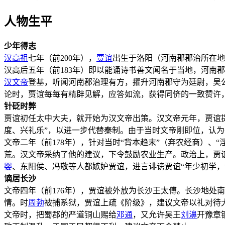
人物生平
少年得志
汉高祖
七年（前200年），
贾谊
出生于洛阳（河南郡郡治所在地
汉高后五年（前183年）即以能诵诗书善文闻名于当地，河南
汉文帝
登基，听闻河南郡治理有方，擢升河南郡守为廷尉，吴
论时，贾谊每每有精辟见解，应答如流，获得同侪的一致赞许
针砭时弊
贾谊初任太中大夫，就开始为汉文帝出策。汉文帝元年，贾谊
度、兴礼乐”，以进一步代替秦制。由于当时文帝刚即位，认
文帝二年（前178年），针对当时“背本趋末”（弃农经商）
荒。汉文帝采纳了他的建议，下令鼓励农业生产。政治上，贾
婴
、东阳侯、冯敬等人都嫉妒贾谊，进言诽谤贾谊“年少初学
谪居长沙
文帝四年（前176年），贾谊被外放为长沙王太傅。长沙地处
情。时
周勃
被捕系狱，贾谊上疏《阶级》，建议文帝以礼对待
文帝时，把蜀郡的严道铜山赐给
邓通
，又允许吴王
刘濞
开豫章