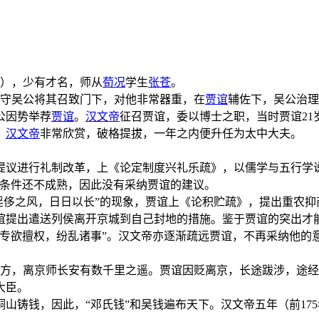
），少有才名，师从
荀况
学生
张苍
。
郡守吴公将其召致门下，对他非常器重，在
贾谊
辅佐下，吴公治
公因势举荐
贾谊
。
汉文帝
征召贾谊，委以博士之职，当时贾谊2
，
汉文帝
非常欣赏，破格提拔，一年之内便升任为太中大夫。
提议进行礼制改革，上《论定制度兴礼乐疏》，以儒学与五行学
为条件还不成熟，因此没有采纳贾谊的建议。
、“淫侈之风，日日以长”的现象，贾谊上《论积贮疏》，提出重农
谊提出遣送列侯离开京城到自己封地的措施。鉴于贾谊的突出才
，专欲擅权，纷乱诸事”。汉文帝亦逐渐疏远贾谊，不再采纳他的
南方，离京师长安有数千里之遥。贾谊因贬离京，长途跋涉，途
大臣。
铜山铸钱，因此，“邓氏钱”和吴钱遍布天下。汉文帝五年（前1