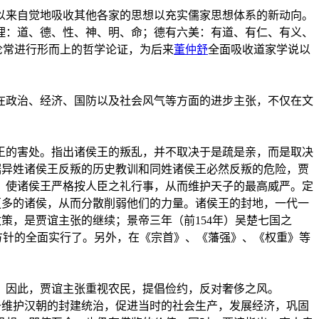
以来自觉地吸收其他各家的思想以充实儒家思想体系的新动向。
理：道、德、性、神、明、命；德有六美：有道、有仁、有义、
伦常进行形而上的哲学论证，为后来
董仲舒
全面吸收道家学说以
在政治、经济、国防以及社会风气等方面的进步主张，不仅在文
王的害处。指出诸侯王的叛乱，并不取决于是疏是亲，而是取决
根据异姓诸侯王反叛的历史教训和同姓诸侯王必然反叛的危险，贾
，使诸侯王严格按人臣之礼行事，从而维护天子的最高威严。定
封更多的诸侯，从而分散削弱他们的力量。诸侯王的封地，一代一
政策，是贾谊主张的继续；景帝三年（前154年）吴楚七国之
”方针的全面实行了。另外，在《宗首》、《藩强》、《权重》等
。因此，贾谊主张重视农民，提倡俭约，反对奢侈之风。
对于维护汉朝的封建统治，促进当时的社会生产，发展经济，巩固