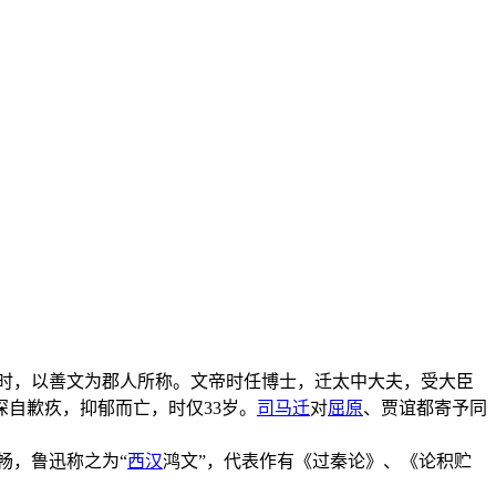
时，以善文为郡人所称。文帝时任博士，迁太中大夫，受大臣
深自歉疚，抑郁而亡，时仅33岁。
司马迁
对
屈原
、贾谊都寄予同
畅，鲁迅称之为“
西汉
鸿文”，代表作有《过秦论》、《论积贮