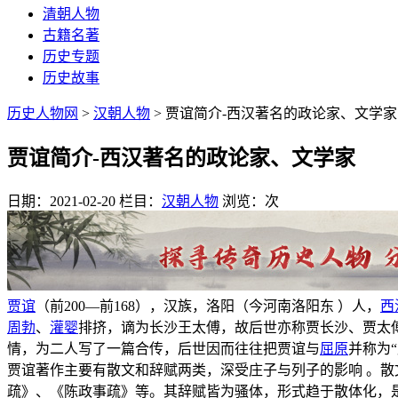
清朝人物
古籍名著
历史专题
历史故事
历史人物网
>
汉朝人物
> 贾谊简介-西汉著名的政论家、文学家
贾谊简介-西汉著名的政论家、文学家
日期：2021-02-20
栏目：
汉朝人物
浏览：
次
贾谊
（前200—前168），汉族，洛阳（今河南洛阳东 ）人，
西
周勃
、
灌婴
排挤，谪为长沙王太傅，故后世亦称贾长沙、贾太
情，为二人写了一篇合传，后世因而往往把贾谊与
屈原
并称为“
贾谊著作主要有散文和辞赋两类，深受庄子与列子的影响 。散
疏》、《陈政事疏》等。其辞赋皆为骚体，形式趋于散体化，