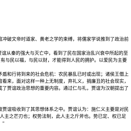
谊冲破文帝时道家、黄老之学的束缚，将儒家学说推到了政治前
贾谊从秦的强大与灭亡中，看到了民在国家治乱兴衰中所起的至
只有与民以福，与民以财，才能得到人民的拥护。以爱民为主要
矛盾和行将到来的社会危机：农民暴乱已时或出现；诸侯王僭上
谊看来，面对这样一种上无制度，弃礼义，捐廉丑的社会现实，
成了贾谊政治思想的重要内容。通过仁与礼，贾谊为汉朝提出了
被贾谊吸收到了其思想体系之中。贾谊认为：施仁义主要是对民
此人主之芒刃也；权势法制，此人主之斤斧也。势已定、权已足
。”