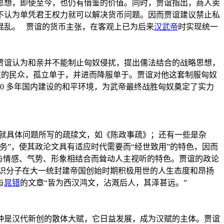
思想，即使至今，也仍有借鉴的价值。同时，贾谊指出，商人卖
不认为单凭君王权力就可以解决货币问题。因而贾谊建议禁止私
混乱。 贾谊的货币主张，在客观上已为后来
汉武帝
时实现统一
贾谊认为和亲并不能制止匈奴侵扰，提出儒法结合的战略思想，
取匈奴的民众，孤立单于，并进而降服单于。贾谊对他这套制服匈奴
0 多年国内建设的和平环境，为武帝最终战胜匈奴奠定了实力
是就具体问题所写的疏牍文，如《陈政事疏》；还有一些是杂
”，使其政沦文具有适应时代需要而“经世致用”的特色，因而
与情感、气势、形象相结合而耸动人主视听的特色。贾谊的政论
识分子在大一统封建帝国创始时期积极用世的人生态度和昂扬
与
晁错
的文章“皆为西汉鸿文，沾溉后人，其泽甚远。”
种是汉代新创的散体大赋，它日益发展，成为汉赋的主体。贾谊