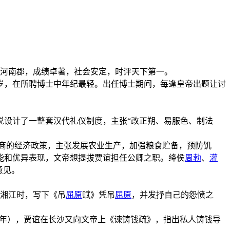
理河南郡，成绩卓著，社会安定，时评天下第一。
1岁，在所聘博士中年纪最轻。出任博士期间，每逢皇帝出题让讨
说设计了一整套汉代礼仪制度，主张“改正朔、易服色、制法
抑商的经济政策，主张发展农业生产，加强粮食贮备，预防饥
能和优异表现，文帝想提拔贾谊担任公卿之职。绛侯
周勃
、
灌
意见。
经湘江时，写下《吊
屈原
赋》凭吊
屈原
，并发抒自己的怨愤之
75年），贾谊在长沙又向文帝上《谏铸钱疏》，指出私人铸钱导