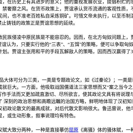
益，在历史上有其进步的意义；他的重视发展农业，提倡积贮的
，禁奢靡之风。在货币政策上，贾谊承认货币流通的客观性质，
民间，也不准老百姓私自采炼铜矿。可惜文帝未执行，以至币制
期禁止铸钱的政策正是贾谊思想的延续。
数民族侵凌中原民族是不能容忍的。因而，在北方匈奴问题上，
术。贾谊认为，只要实行他的“三表”、“五饵”的策略，便可以争
计划。贾谊主张用和平的手段瓦解敌人的策略，因而西汉赢得了3
作品大体可分为三类，一类是专题政论文，如《过秦论》；一类
就巨大。一方面，他吸取战国儒道法三家思想而又“案之当今之务
的写作手法而又更加疏直激切、尽所欲言，使其政论文具有将说理
了 深刻的政治思想和高瞻远瞩的治国方略，鲜明地体现了汉初知
汉初政论散文的最高成就，对后代散文影响很大。鲁迅曾说，他
显，或生动形象，叙事说理均有特色。
汉赋大致分两种，一种是直接摹仿
屈原
《离骚》体的骚体赋，一