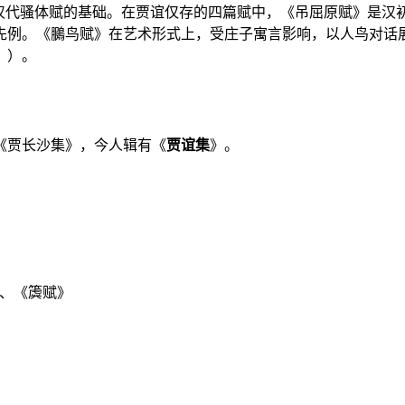
汉代骚体赋的基础。在贾谊仅存的四篇赋中，《吊屈原赋》是汉初
先例。《鵩鸟赋》在艺术形式上，受庄子寓言影响，以人鸟对话
》）。
《贾长沙集》，今人辑有《
贾谊集
》。
、《
簴
赋》