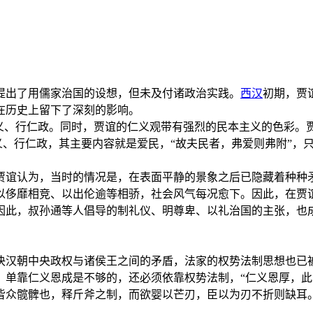
提出了用儒家治国的设想，但未及付诸政治实践。
西汉
初期，贾
在历史上留下了深刻的影响。
义、行仁政。同时，贾谊的仁义观带有强烈的民本主义的色彩。
义、行仁政，其主要内容就是爱民，“故夫民者，弗爱则弗附”，
贾谊认为，当时的情况是，在表面平静的景象之后已隐藏着种种
以侈靡相竞、以出伦逾等相骄，社会风气每况愈下。因此，在贾
因此，叔孙通等人倡导的制礼仪、明尊卑、以礼治国的主张，也
式。
决汉朝中央政权与诸侯王之间的矛盾，法家的权势法制思想也已
，单靠仁义恩成是不够的，还必须依靠权势法制，“仁义恩厚，
皆众髋髀也，释斤斧之制，而欲婴以芒刃，臣以为刃不折则缺耳