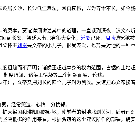
被贬居长沙，长沙低洼潮湿，常自哀伤，以为寿命不长，如今鵩
神的原本。贾谊详细讲述其中的道理，一直谈到深夜，汉文帝听
次回到长安，朝廷人事已有很大变化，
灌婴
已死，
周勃
遭冤狱被
且梁怀王
刘揖
是文帝的小儿子，很受宠爱，也算是对他的一种重
制度粗疏而不严明；诸侯王超越本身的权力范围，占据的土地超
边、制度疏阔、诸侯王悟凝等三个问题而展开论述。
72年），文帝又把刘长的四个儿子封为列侯。贾谊担心文帝接着
自责，经常哭泣，心情十分忧郁。
；扩大梁国和淮阳国的封地，使前者的封地北到黄河，后者南到
武坚决抵御的作用来看，根据贾谊的这个建议所作的部署，确实