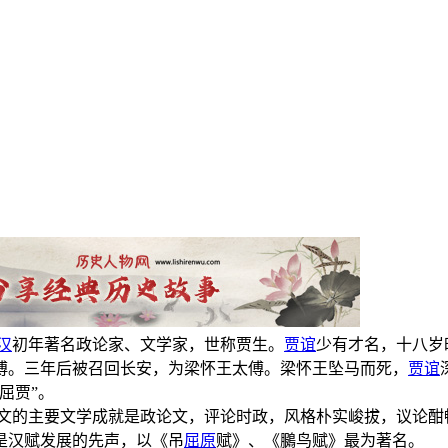
汉
初年著名政论家、文学家，世称贾生。
贾谊
少有才名，十八岁
傅。三年后被召回长安，为梁怀王太傅。梁怀王坠马而死，
贾谊
屈贾”。
文的主要文学成就是政论文，评论时政，风格朴实峻拔，议论酣
是汉赋发展的先声，以《吊
屈原
赋》、《鵩鸟赋》最为著名。