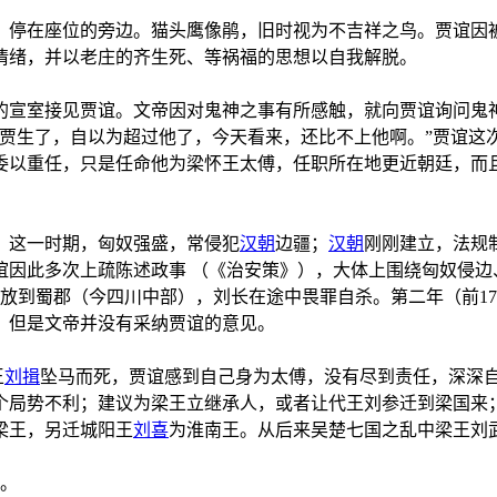
，停在座位的旁边。猫头鹰像鹃，旧时视为不吉祥之鸟。贾谊因
情绪，并以老庄的齐生死、等祸福的思想以自我解脱。
的宣室接见贾谊。文帝因对鬼神之事有所感触，就向贾谊询问鬼
到贾生了，自以为超过他了，今天看来，还比不上他啊。”贾谊这
委以重任，只是任命他为梁怀王太傅，任职所在地更近朝廷，而
。这一时期，匈奴强盛，常侵犯
汉朝
边疆；
汉朝
刚刚建立，法规
谊因此多次上疏陈述政事 （《治安策》），大体上围绕匈奴侵
流放到蜀郡（今四川中部），刘长在途中畏罪自杀。第二年（前1
，但是文帝并没有采纳贾谊的意见。
王
刘揖
坠马而死，贾谊感到自己身为太傅，没有尽到责任，深深
个局势不利；建议为梁王立继承人，或者让代王刘参迁到梁国来
梁王，另迁城阳王
刘喜
为淮南王。从后来吴楚七国之乱中梁王刘
岁。