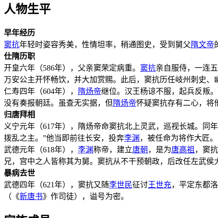
人物生平
早年经历
窦抗
年轻时姿容秀美，性情坦率，稍通图史，受到舅父
隋文帝
仕隋历职
开皇六年（586年），父亲窦荣定病重。
窦抗
亲自服侍，一连五
万安公主开怀畅饮，并大加赏赐。此后，窦抗历任岐州刺史、
仁寿四年（604年），
隋炀帝
继位。汉王杨谅不服，起兵反叛。
没有奏报朝廷。虽查无实据，但
隋炀帝
怀疑窦抗存有二心，将
归唐拜相
义宁元年（617年），隋炀帝命窦抗北上灵武，巡视长城。同
拨乱之主。”他当即前往长安，投奔
李渊
，被任命为将作大匠。
武德元年（618年），
李渊
称帝，建立
唐朝
，是为
唐高祖
，窦抗
兄，宫中之人皆称其为舅。窦抗从不干预朝政，后改任左武侯
暴病去世
武德四年（621年），窦抗又随
李世民
征讨
王世充
，平定东都洛
（《
新唐书
》作司徒），谥号为密。