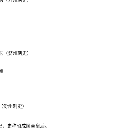
约（开州刺史）
玉（婺州刺史）
昶
（汾州刺史）
妃，史称昭成顺圣皇后。