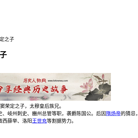
荣定之子
子
窦荣定之子，太穆皇后族兄。
史、岐州刺史、豳州总管等职，袭爵陈国公。后因
隋炀帝
的猜忌
陇西薛举、洛阳
王世充
等割据势力。