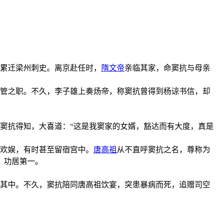
累迁梁州刺史。离京赴任时，
隋文帝
亲临其家，命窦抗与母亲
管之职。不久，李子雄上奏炀帝，称窦抗曾得到杨谅书信，却
窦抗得知，大喜道：“这是我窦家的女婿，豁达而有大度，真是
尽欢娱，有时甚至留宿宫中。
唐高祖
从不直呼窦抗之名，尊称为
，功居第一。
其中。不久，窦抗陪同唐高祖饮宴，突患暴病而死，追赠司空