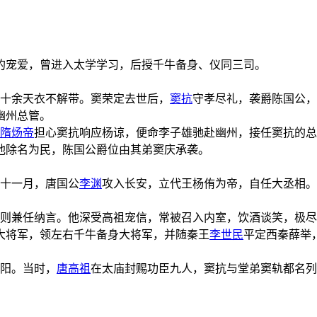
的宠爱，曾进入太学学习，后授千牛备身、仪同三司。
十余天衣不解带。窦荣定去世后，
窦抗
守孝尽礼，袭爵陈国公，
幽州总管。
隋炀帝
担心窦抗响应杨谅，便命李子雄驰赴幽州，接任窦抗的总
他除名为民，陈国公爵位由其弟窦庆承袭。
年十一月，唐国公
李渊
攻入长安，立代王杨侑为帝，自任大丞相。
则兼任纳言。他深受高祖宠信，常被召入内室，饮酒谈笑，极
大将军，领左右千牛备身大将军，并随秦王
李世民
平定西秦薛举
阳。当时，
唐高祖
在太庙封赐功臣九人，窦抗与堂弟窦轨都名列