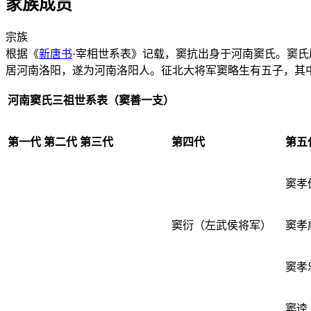
家族成员
宗族
根据《
新唐书
·宰相世系表》记载，窦抗出身于河南窦氏。窦氏
居河南洛阳，遂为河南洛阳人。征北大将军窦略生有五子，其
河南窦氏三祖世系表（窦善一支）
第一代
第二代
第三代
第四代
第五
窦孝
窦衍（左武侯将军）
窦孝
窦孝
窦逵