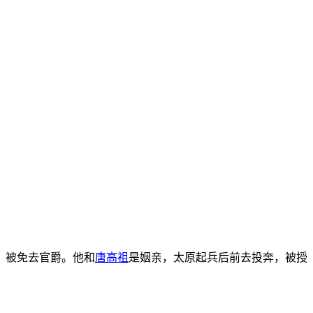
，被免去官爵。他和
唐高祖
是姻亲，太原起兵后前去投奔，被授