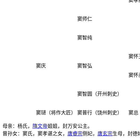
窦孝
窦师仁
窦智纯
窦怀
窦庆
窦智弘
窦怀
窦智圆（开州刺史）
窦琎
（将作大匠）
窦普行（饶州刺史）
窦总
母亲：杨氏，
隋文帝
姐姐，封万安公主。
曾孙女：窦氏，窦孝谌之女，
唐睿宗
侧妃，
唐玄宗
生母，封德