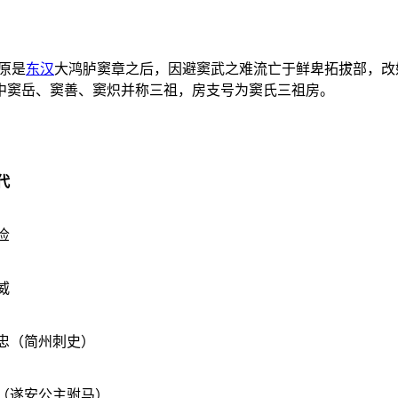
原是
东汉
大鸿胪窦章之后，因避窦武之难流亡于鲜卑拓拔部，改
中窦岳、窦善、窦炽并称三祖，房支号为窦氏三祖房。
代
俭
威
忠（简州刺史）
（遂安公主驸马）