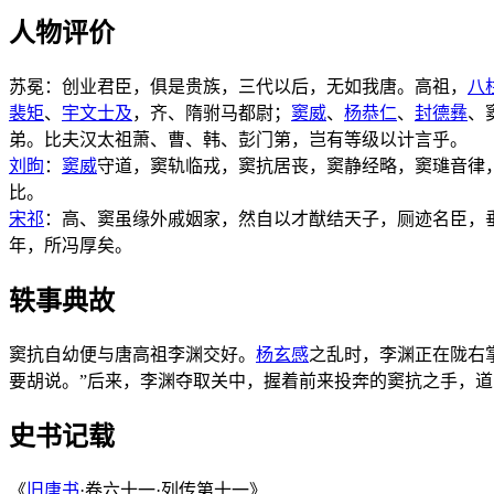
人物评价
苏冕：创业君臣，俱是贵族，三代以后，无如我唐。高祖，
八
裴矩
、
宇文士及
，齐、隋驸马都尉；
窦威
、
杨恭仁
、
封德彝
、
弟。比夫汉太祖萧、曹、韩、彭门第，岂有等级以计言乎。
刘昫
：
窦威
守道，窦轨临戎，窦抗居丧，窦静经略，窦璡音律
比。
宋祁
：高、窦虽缘外戚姻家，然自以才猷结天子，厕迹名臣，
年，所冯厚矣。
轶事典故
窦抗自幼便与唐高祖李渊交好。
杨玄感
之乱时，李渊正在陇右
要胡说。”后来，李渊夺取关中，握着前来投奔的窦抗之手，道
史书记载
《
旧唐书
·卷六十一·列传第十一》