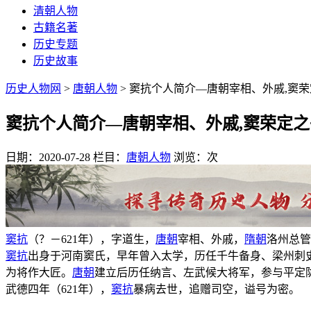
清朝人物
古籍名著
历史专题
历史故事
历史人物网
>
唐朝人物
> 窦抗个人简介—唐朝宰相、外戚,窦
窦抗个人简介—唐朝宰相、外戚,窦荣定之
日期：2020-07-28
栏目：
唐朝人物
浏览：
次
窦抗
（？－621年），字道生，
唐朝
宰相、外戚，
隋朝
洛州总管
窦抗
出身于河南窦氏，早年曾入太学，历任千牛备身、梁州刺
为将作大匠。
唐朝
建立后历任纳言、左武候大将军，参与平定
武德四年（621年），
窦抗
暴病去世，追赠司空，谥号为密。