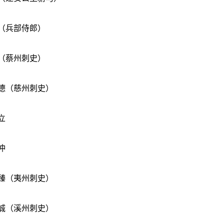
（兵部侍郎）
（蔡州刺史）
德（慈州刺史）
立
冲
臻（夷州刺史）
诚（溪州刺史）