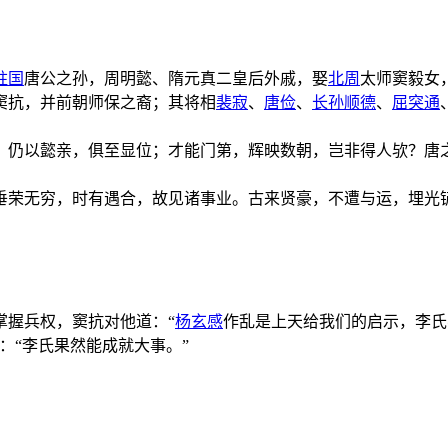
柱国
唐公之孙，周明懿、隋元真二皇后外戚，娶
北周
太师窦毅女
窦抗，并前朝师保之裔；其将相
裴寂
、
唐俭
、
长孙顺德
、
屈突通
，仍以懿亲，俱至显位；才能门第，辉映数朝，岂非得人欤？唐
垂荣无穷，时有遇合，故见诸事业。古来贤豪，不遭与运，埋光
掌握兵权，窦抗对他道：“
杨玄感
作乱是上天给我们的启示，李氏
：“李氏果然能成就大事。”