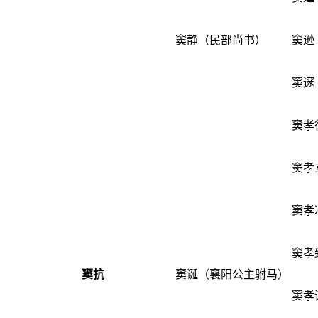
窦静
（民部尚书）
窦逊
窦邃
窦孝
窦孝
窦孝
窦孝
窦抗
窦诞
（
襄阳公主
驸马）
窦孝