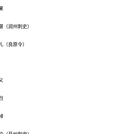
果
谌
（润州刺史）
礼（良原令）
义
烈
绰