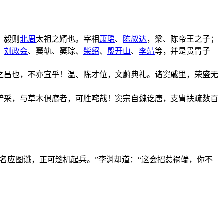
，毅则
北周
太祖之婿也。宰相
萧瑀
、
陈叔达
，梁、陈帝王之子；
、
刘政会
、窦轨、窦琮、
柴绍
、
殷开山
、
李靖
等，并是贵胄子
之昌也，不亦宜乎！温、陈才位，文蔚典礼。诸窦戚里，荣盛无
铲采，与草木俱腐者，可胜咤哉！窦宗自魏讫唐，支胄扶疏数百
名应图谶，正可趁机起兵。”李渊却道：“这会招惹祸端，你不