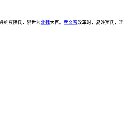
姓纥豆陵氏，累世为
北魏
大官。
孝文帝
改革时，复姓窦氏，迁