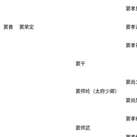
窦孝
窦善
窦荣定
窦孝
窦孝
窦干
窦尚
窦师纶
（太府少卿）
窦尚
窦孝
窦师武