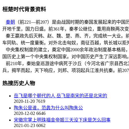
桓楚时代背景资料
秦朝
（前221—前207）是由战国时期的秦国发展起来的
开地千里，国力日盛。前361年，秦孝公继位，重用商鞅两次
秦王嬴政先后灭韩、赵、魏、楚、燕、齐，完成统一大业。前2
车同轨、统一度量衡。对外北击匈奴，南征百越，筑长城以拒
中央集权制度的建立，奠定中国2000余年政治制度基本格局
国历史上第一个中央集权制国家。对中国历史产生了深远影响
前210年，秦始皇巡游途中病死于沙丘（今河北省广宗县西北
兵，揭竿而起，天下响应，刘邦、项羽起兵江淮共抗秦。前20
热搜历史人物
岳飞是哪个朝代的人 岳飞是南宋的还是北宋的
2020-11-20
7619
陶朱公是谁，范蠡为什么叫陶朱公
2020-12-02
6646
宋徽宗掌上明珠福金帝姬三天没下床是怎么回事
2021-01-23
6062