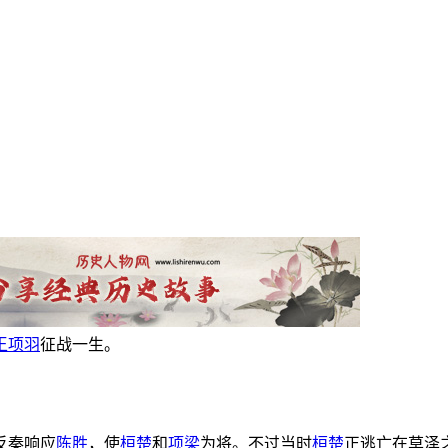
王
项羽
征战一生。
反秦响应
陈胜
，使
桓楚
和
项梁
为将。不过当时
桓楚
正逃亡在草泽