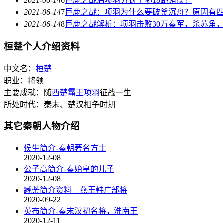
2021-06-14
6
巨鹿之战后项羽分封了哪18路诸侯？
2021-06-14
7
巨鹿之战：项羽为什么要破釜沉舟？原因有
2021-06-14
8
巨鹿之战解析：项羽击败30万秦军，杀苏角
桓楚个人介绍资料
中文名：
桓楚
职业：将领
主要成就：随
西楚霸王
项羽
征战一生
所处时代：秦末、楚汉相争时期
其它秦朝人物介绍
侯生简介-秦朝著名方士
2020-12-08
公子高简介-秦始皇的儿子
2020-12-08
臧荼简介资料—燕王韩广部将
2020-09-22
英布简介-秦末汉初名将，淮南王
2020-12-11