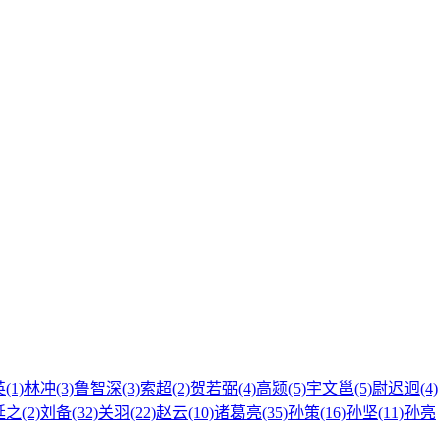
(1)
林冲(3)
鲁智深(3)
索超(2)
贺若弼(4)
高颎(5)
宇文邕(5)
尉迟迥(4)
之(2)
刘备(32)
关羽(22)
赵云(10)
诸葛亮(35)
孙策(16)
孙坚(11)
孙亮