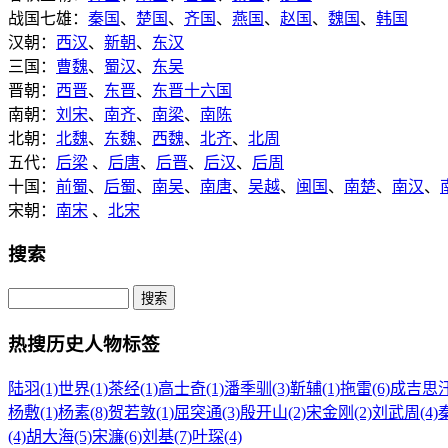
战国七雄：
秦国
、
楚国
、
齐国
、
燕国
、
赵国
、
魏国
、
韩国
汉朝：
西汉
、
新朝
、
东汉
三国：
曹魏
、
蜀汉
、
东吴
晋朝：
西晋
、
东晋
、
东晋十六国
南朝：
刘宋
、
南齐
、
南梁
、
南陈
北朝：
北魏
、
东魏
、
西魏
、
北齐
、
北周
五代：
后梁
、
后唐
、
后晋
、
后汉
、
后周
十国：
前蜀
、
后蜀
、
南吴
、
南唐
、
吴越
、
闽国
、
南楚
、
南汉
、
宋朝：
南宋
、
北宋
搜索
热搜历史人物标签
陆羽(1)
世界(1)
茶经(1)
高士奇(1)
潘季驯(3)
靳辅(1)
拖雷(6)
成吉思汗
杨敷(1)
杨素(8)
贺若敦(1)
屈突通(3)
殷开山(2)
宋金刚(2)
刘武周(4)
秦
(4)
胡大海(5)
宋濂(6)
刘基(7)
叶琛(4)