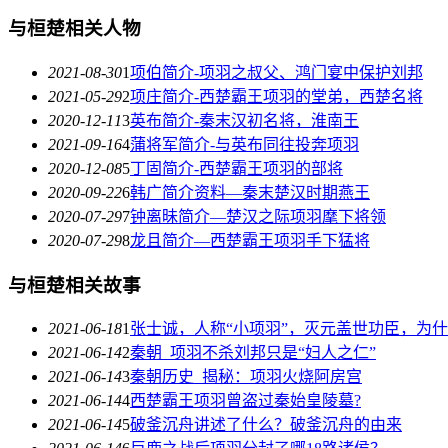
与桓楚相关人物
2021-08-30
1
项伯简介-项羽之叔父、鸿门宴中保护刘邦
2021-05-29
2
项庄简介-西楚霸王项羽的堂弟，西楚名将
2020-12-11
3
英布简介-秦末汉初名将，淮南王
2021-09-16
4
蒲将军简介-与英布同往投奔项羽
2020-12-08
5
丁固简介-西楚霸王项羽的部将
2020-09-22
6
韩广简介资料—秦末楚汉时期燕王
2020-07-29
7
钟离昧简介—楚汉之际项羽麾下将领
2020-07-29
8
龙且简介—西楚霸王项羽手下猛将
与桓楚相关故事
2021-06-18
1
张士诚，人称“小项羽”，灭元盖世功臣，为
2021-06-14
2
秦朝_项羽不杀刘邦只是“妇人之仁”
2021-06-14
3
秦朝历史_揭秘：项羽火烧阿房宫
2021-06-14
4
西楚霸王项羽曾盗过秦始皇陵墓?
2021-06-14
5
破釜沉舟讲述了什么？破釜沉舟的由来