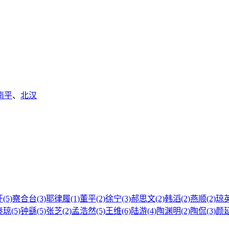
南平
、
北汉
(5)
察合台(3)
耶律履(1)
董平(2)
徐宁(3)
郝思文(2)
韩滔(2)
燕顺(2)
琼英
琼(5)
钟繇(5)
张芝(2)
孟浩然(5)
王维(6)
陆游(4)
陶渊明(2)
陶侃(3)
颜延