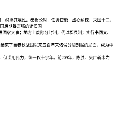
后裔，舜赐其嬴姓。秦穆公时，任贤使能，虚心纳谏，灭国十二，
战国后期最富强的诸侯国。
管理国家大事；地方上废除分封制，代以郡县制；实行书同文、
朝结束了自春秋战国以来五百年来诸侯分裂割据的局面，成为中
但滥用民力，统一仅十余年。前209年，陈胜、吴广斩木为