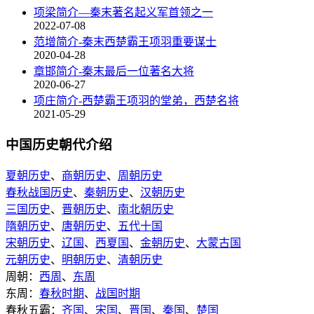
项梁简介—秦末著名起义军首领之一
2022-07-08
范增简介-秦末西楚霸王项羽重要谋士
2020-04-28
章邯简介-秦末最后一位著名大将
2020-06-27
项庄简介-西楚霸王项羽的堂弟，西楚名将
2021-05-29
中国历史朝代介绍
夏朝历史
、
商朝历史
、
周朝历史
春秋战国历史
、
秦朝历史
、
汉朝历史
三国历史
、
晋朝历史
、
南北朝历史
隋朝历史
、
唐朝历史
、
五代十国
宋朝历史
、
辽国
、
西夏国
、
金朝历史
、
大蒙古国
元朝历史
、
明朝历史
、
清朝历史
周朝：
西周
、
东周
东周：
春秋时期
、
战国时期
春秋五霸：
齐国
、
宋国
、
晋国
、
秦国
、
楚国