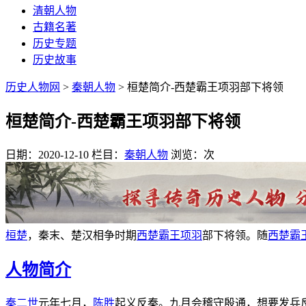
清朝人物
古籍名著
历史专题
历史故事
历史人物网
>
秦朝人物
> 桓楚简介-西楚霸王项羽部下将领
桓楚简介-西楚霸王项羽部下将领
日期：2020-12-10
栏目：
秦朝人物
浏览：
次
桓楚
，秦末、楚汉相争时期
西楚霸王
项羽
部下将领。随
西楚霸
人物简介
秦二世
元年七月，
陈胜
起义反秦。九月会稽守殷通，想要发兵