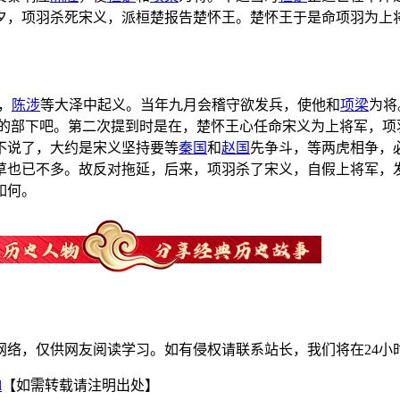
夕，项羽杀死宋义，派桓楚报告楚怀王。楚怀王于是命项羽为上
，
陈涉
等大泽中起义。当年九月会稽守欲发兵，使他和
项梁
为将
梁的部下吧。第二次提到时是在，楚怀王心任命宋义为上将军，项
不说了，大约是宋义坚持要等
秦国
和
赵国
先争斗，等两虎相争，
草也已不多。故反对拖延，后来，项羽杀了宋义，自假上将军，
如何。
网络，仅供网友阅读学习。如有侵权请联系站长，我们将在24小
l
【如需转载请注明出处】