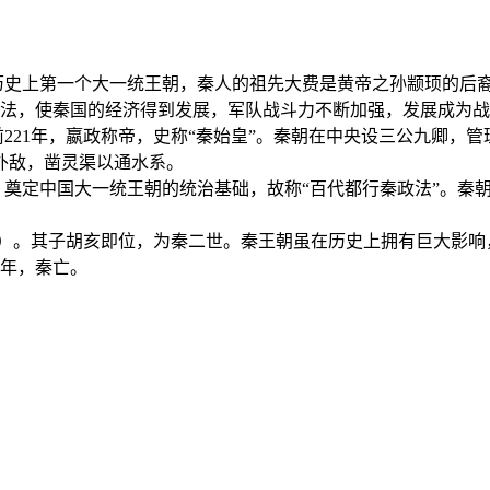
中国历史上第一个大一统王朝，秦人的祖先大费是黄帝之孙颛顼的
变法，使秦国的经济得到发展，军队战斗力不断加强，发展成为
21年，嬴政称帝，史称“秦始皇”。秦朝在中央设三公九卿，
外敌，凿灵渠以通水系。
，奠定中国大一统王朝的统治基础，故称“百代都行秦政法”。秦
。
）。其子胡亥即位，为秦二世。秦王朝虽在历史上拥有巨大影响，
7年，秦亡。