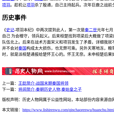
项羽
。趁机让
项羽
杀了殷通，自己主持起兵。次年巨鹿之战前
历史事件
《
史记
-项羽本纪》中两次提到此人，第一次是
秦二世
元年七月
自己 为会稽守，领兵起义。后来桓楚找到项梁后大概做了项
队伍北上。后来在战术方面宋义和项羽发生了矛盾，详细我就
并不会对
秦国
构成太大损伤，也无弊可乘。另外天寒地冻，粮
时，就是派桓楚通报给楚怀王心的。怀王无奈。未申桓楚后果
上一篇：
王龁简介-战国末期秦国将领
下一篇：
将闾简介-秦朝历史人物,秦始皇之子
版权声明：历史人物网属于公益性网站，本站部份内容来源自
本文链接：
https://www.lishirenwu.com/qinchaorenwu/huanchu.htm