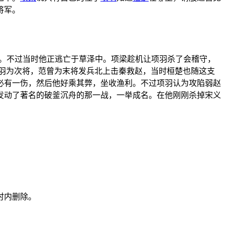
将军。
。不过当时他正逃亡于草泽中。项梁趁机让项羽杀了会稽守，
羽为次将，范曾为末将发兵北上击秦救赵，当时桓楚也随这支
必有一伤，然后他好乘其弊，坐收渔利。不过项羽认为攻陷弱赵
发动了著名的破釜沉舟的那一战，一举成名。在他刚刚杀掉宋义
时内删除。