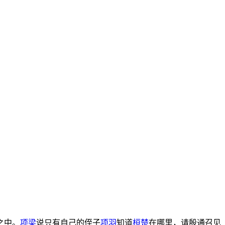
之中。
项梁
说只有自己的侄子
项羽
知道
桓楚
在哪里，请殷通召见