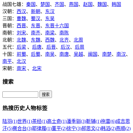
战国七雄：
秦国
、
楚国
、
齐国
、
燕国
、
赵国
、
魏国
、
韩国
汉朝：
西汉
、
新朝
、
东汉
三国：
曹魏
、
蜀汉
、
东吴
晋朝：
西晋
、
东晋
、
东晋十六国
南朝：
刘宋
、
南齐
、
南梁
、
南陈
北朝：
北魏
、
东魏
、
西魏
、
北齐
、
北周
五代：
后梁
、
后唐
、
后晋
、
后汉
、
后周
十国：
前蜀
、
后蜀
、
南吴
、
南唐
、
吴越
、
闽国
、
南楚
、
南汉
、
南平
、
北汉
宋朝：
南宋
、
北宋
搜索
热搜历史人物标签
陆羽(1)
世界(1)
茶经(1)
高士奇(1)
潘季驯(3)
靳辅(1)
拖雷(6)
成吉思
汗(5)
察合台(3)
耶律履(1)
董平(2)
徐宁(3)
郝思文(2)
韩滔(2)
燕顺(2)