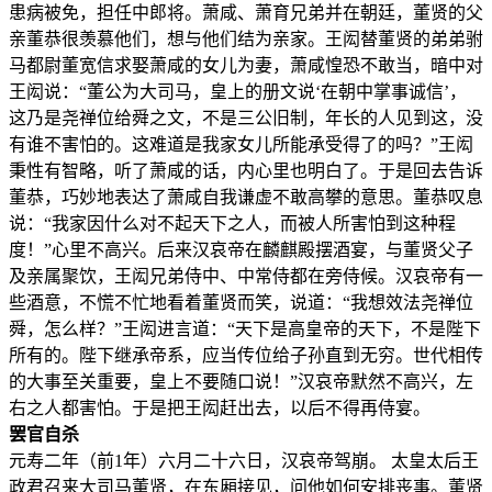
患病被免，担任中郎将。萧咸、萧育兄弟并在朝廷，董贤的父
亲董恭很羡慕他们，想与他们结为亲家。王闳替董贤的弟弟驸
马都尉董宽信求娶萧咸的女儿为妻，萧咸惶恐不敢当，暗中对
王闳说：“董公为大司马，皇上的册文说‘在朝中掌事诚信’，
这乃是尧禅位给舜之文，不是三公旧制，年长的人见到这，没
有谁不害怕的。这难道是我家女儿所能承受得了的吗？”王闳
秉性有智略，听了萧咸的话，内心里也明白了。于是回去告诉
董恭，巧妙地表达了萧咸自我谦虚不敢高攀的意思。董恭叹息
说：“我家因什么对不起天下之人，而被人所害怕到这种程
度！”心里不高兴。后来汉哀帝在麟麒殿摆酒宴，与董贤父子
及亲属聚饮，王闳兄弟侍中、中常侍都在旁侍候。汉哀帝有一
些酒意，不慌不忙地看着董贤而笑，说道：“我想效法尧禅位
舜，怎么样？”王闳进言道：“天下是高皇帝的天下，不是陛下
所有的。陛下继承帝系，应当传位给子孙直到无穷。世代相传
的大事至关重要，皇上不要随口说！”汉哀帝默然不高兴，左
右之人都害怕。于是把王闳赶出去，以后不得再侍宴。
罢官自杀
元寿二年（前1年）六月二十六日，汉哀帝驾崩。 太皇太后王
政君召来大司马董贤，在东厢接见，问他如何安排丧事。董贤