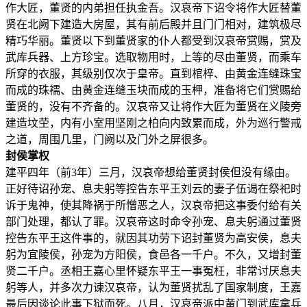
作大匠，董贤的内弟担任执金吾。汉哀帝下诏令将作大匠替董
贤在北阙下建造大房屋，其有前后殿并且门门相对，建筑极尽
精巧华丽。董贤以下到董贤家的仆人都受到汉哀帝赏赐，赏及
武库兵器、上方珍宝。选取物用时，上等的尽由董贤，而乘车
所穿的衣服，其级别仅次于皇帝。直到棺梓、由黄金连缝珠宝
而成的珠襦、由黄金连缝玉块而成的玉柙，准备将它们赏赐给
董贤的，没有不齐备的。汉哀帝又让将作大匠为董贤在义陵旁
建造坟茔，内有小室用坚刚之柏向内致累而成，外为巡行警戒
之道，周围几里，门阙以及门外之屏很多。
封侯掌权
建平四年（前3年）三月，汉哀帝想给董贤封侯但没有缘由。
正好待诏孙宠、息夫躬等控告东平王刘云的妻子伍谒在祭祀时
诉于鬼神，使其降祸于所憎恶之人，汉哀帝把这事委付给有关
部门处理，都认了罪。汉哀帝这时命令孙宠、息夫躬通过董贤
控告东平王这件事的，就因其功劳下诏封董贤为高安侯，息夫
躬为宜陵侯，孙宠为方阳侯，食邑各一千户。不久，又增封董
贤二千户。丞相王嘉心里怀疑东平王一事冤枉，非常讨厌息夫
躬等人，并多次力谏汉哀帝，认为董贤扰乱了国家制度，王嘉
最后因谈论此事下狱而死。八月，汉哀帝派中黄门到武库拿兵