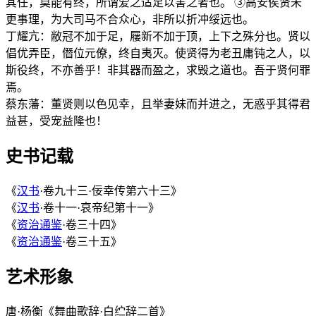
其任，莫能有终，所谓爱之适足以害之者也。 ③高安侯贤未
更事理，为大司马不合众心，非所以折冲绥远也。
丁耀亢：敝冠不加于足，屦新不加于顶，上下之殊分也。贤以
倡优弄臣，僭位元僚，终自夷灭。使贤得为老丑庸钝之人，以
斯役终，不亦善乎！非其器而盈之，求毁之道也。吾于贤何罪
焉。
蔡东藩：董贤则以色见幸，且举妻妹而并进之，无惑乎其得君
益甚，受宠益隆也！
史书记载
《
汉书
·卷九十三·佞幸传第六十三》
《
汉书
·卷十一·哀帝纪第十一》
《
资治通鉴
·卷三十四》
《
资治通鉴
·卷三十五》
艺术形象
唐·杨衡《舞曲歌辞·白纻辞二首》