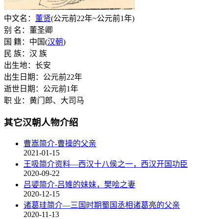
中文名：
董贤
(公元前22年~公元前1年)
别 名：董圣卿
国 籍：中国(
汉朝
)
民 族：汉 族
出生地：长安
出生日期：公元前22年
逝世日期：公元前1年
职 业：黄门郎、大司马
其它汉朝人物介绍
曹嵩简介-曹操的父亲
2021-01-15
王吸简介资料—西汉十八侯之一，西汉开国功臣
2020-09-22
吕媭简介-吕雉的妹妹，樊哙之妻
2020-12-15
诸葛珪简介—三国时期蜀国丞相诸葛亮的父亲
2020-11-13