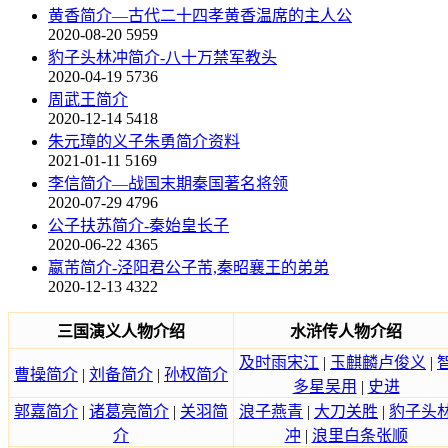
黄香简介—古代二十四孝黄香温席的主人公
2020-08-20
5959
豹子头林冲简介-八十万禁军教头
2020-04-19
5736
周武王简介
2020-12-14
5418
朱元璋的义子朱勇简介资料
2021-01-11
5169
李信简介—战国末期秦国著名将领
2020-07-29
4796
公子扶苏简介-秦始皇长子
2020-06-22
4365
嬴芾简介-泾阳君公子芾,秦昭襄王的弟弟
2020-12-13
4322
三国演义人物介绍
水浒传人物介绍
及时雨宋江
|
玉麒麟卢俊义
|
曹操简介
|
刘备简介
|
孙权简介
多星吴用
|
史进
郭嘉简介
|
诸葛亮简介
|
关羽简
浪子燕青
|
大刀关胜
|
豹子头
介
冲
|
浪里白条张顺