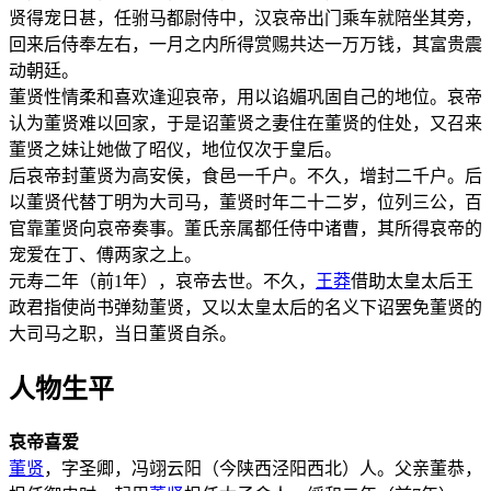
贤得宠日甚，任驸马都尉侍中，汉哀帝出门乘车就陪坐其旁，
回来后侍奉左右，一月之内所得赏赐共达一万万钱，其富贵震
动朝廷。
董贤性情柔和喜欢逢迎哀帝，用以谄媚巩固自己的地位。哀帝
认为董贤难以回家，于是诏董贤之妻住在董贤的住处，又召来
董贤之妹让她做了昭仪，地位仅次于皇后。
后哀帝封董贤为高安侯，食邑一千户。不久，增封二千户。后
以董贤代替丁明为大司马，董贤时年二十二岁，位列三公，百
官靠董贤向哀帝奏事。董氏亲属都任侍中诸曹，其所得哀帝的
宠爱在丁、傅两家之上。
元寿二年（前1年），哀帝去世。不久，
王莽
借助太皇太后王
政君指使尚书弹劾董贤，又以太皇太后的名义下诏罢免董贤的
大司马之职，当日董贤自杀。
人物生平
哀帝喜爱
董贤
，字圣卿，冯翊云阳（今陕西泾阳西北）人。父亲董恭，