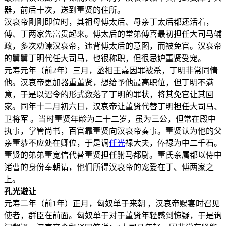
器，前后十次，送到董贤的住所。
汉哀帝刚刚即位时，其祖母傅太后、母亲丁太后都还活着，
傅、丁两家先富贵起来。傅太后的堂弟傅喜最初担任大司马辅
政，多次劝谏汉哀帝，违背傅太后的意图，而被免官。汉哀帝
的舅舅丁明代任大司马，也很称职，但很忌妒董贤受宠。
元寿元年（前2年）三月，丞相王嘉因罪被杀，丁明非常同情
他。汉哀帝更加器重董贤，想给予他最高职位，但丁明不满
意，于是以诏令的形式数落了丁明的罪状，将其免官让其回
家。同年十二月初六日，汉哀帝让董贤代替丁明担任大司马、
卫将军 。当时董贤年龄为二十二岁，虽为三公，但常在殿中
执事，掌管尚书，百官靠董贤向汉哀帝奏事。董贤认为他的父
亲董恭不应处在卿位，于是调
任光
禄大夫，俸禄为中二千石。
董贤的弟弟董宽信代替董贤担任驸马都尉。董氏亲属都以侍中
诸曹的身份奉朝请，他们所得汉哀帝的宠爱在丁、傅两家之
上。
孔光避让
元寿二年（前1年）正月，匈奴单于来朝 ，汉哀帝赐宴时召见
使者，群臣在前面。匈奴单于对于董贤年轻感到惊疑，于是询