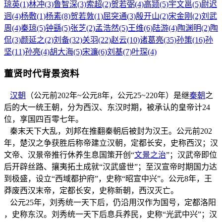
琼英(1)
林冲(3)
鲁智深(3)
索超(2)
贺若弼(4)
高颎(5)
宇文邕(5)
尉迟
迥(4)
杨敷(1)
杨素(8)
贺若敦(1)
屈突通(3)
殷开山(2)
宋金刚(2)
刘武
周(4)
秦琼(5)
钟繇(5)
张芝(2)
孟浩然(5)
王维(6)
陆游(4)
陶渊明(2)
陶
侃(3)
颜延之(2)
刘备(32)
关羽(22)
赵云(10)
诸葛亮(35)
孙策(16)
孙
坚(11)
孙亮(4)
胡大海(5)
宋濂(6)
刘基(7)
叶琛(4)
董贤时代背景资料
汉朝
（公元前202年~公元8年，公元25~220年）是继
秦朝
之
后的大一统王朝，分为西汉、东汉时期，被承认的皇帝计24
位，享国四百零七年。
秦末天下大乱，刘邦在推翻秦朝后被封为汉王。公元前202
年，楚汉之争获胜后称帝建立汉朝，定都长安，史称西汉；汉
文帝、汉景帝推行休养生息国策开创“
文景之治
”；汉武帝即位
后开辟丝路、攘夷拓土成就“汉武盛世”；至汉宣帝时期国力达
到极盛，设立“西域都护府”，史称“昭宣中兴”。公元8年，王
莽废西汉末帝，定都长安，史称新朝，西汉灭亡。
公元25年，刘秀统一天下后，仍沿用汉作为国号，定都洛阳
，史称东汉。刘秀统一天下后息兵养民，史称“光武中兴”；汉