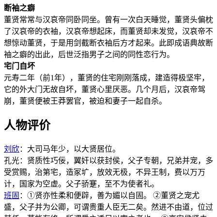
断袖之癖
董贤常常与汉哀帝同卧同坐。曾有一次白天睡觉，董贤头偏枕
了汉哀帝的衣袖，汉哀帝想起床，而董贤却未发觉，汉哀帝不
想惊动董贤，于是用剑截断衣袖后方才起来。此即成语典故断
袖之癖的出此，后世泛指男子之间的同性恋行为。
宅门自坏
元寿二年（前1年），董贤的住宅刚刚落成，建造得极坚牢，
它的外大门无故自坏，董贤心里厌恶。几个月后，汉哀帝驾
崩，董贤便被王莽罢官，被迫和妻子一起自杀。
人物评价
刘欣
：大司马年少，以大贤居位。
孔光：贤质性巧佞，翼奸以获封侯，父子专朝，兄弟并宠，多
受赏赐，治第宅，造冢圹，放效无极，不异王制，费以万万
计，国家为空虚。父子骄蹇，至不为使者礼。
班固
：①贤亦性柔和便辟，善为媚以自固。 ②董贤之宠尤
盛，父子并为公卿，可谓贵重人臣无二矣。然进不由道，位过