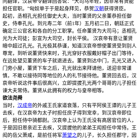
问翻译，汉哀帝令翻译回答说：“大司马年轻，因非常有贤能
担任官职。”匈奴单于于是起身拜见，恭贺
汉朝
获得贤臣。
起初，丞相孔光担任御史大夫，当时董贤的父亲董恭担任御
史，侍奉孔光。到元寿二年（前1年）五月初二日，朝廷正式
确定三公官名和各自的分工职掌。任命董贤为大司马；丞相孔
光为大司徒；彭宣为大司空，封长平侯。 汉哀帝有意让董贤
暗中超过孔光。孔光极其恭谨，知道汉哀帝想使董贤受到别人
尊宠，到听说董贤快来时，孔光穿好衣服戴好帽子出门等待，
在远处望见董贤的车子就退进去。董贤到达中门，孔光又进入
门旁小屋，董贤下车之后，孔光就出来拜请他，送迎非常谨
慎，不敢以接待同等地位的人的礼节接待他。董贤回去后，汉
哀帝听说这件事后很高兴，立即提拔孔光两个哥哥的儿子担任
谏大夫常侍。董贤从此拥有的权力与皇帝相等。
欲法尧舜
当时，
汉成帝
的外戚王氏家道衰落，只有平阿侯王谭的儿子王
去疾，在汉哀帝为太子时担任庶子得到宠幸，到汉哀帝即位
后，担任侍中骑都尉。汉哀帝上认为王氏没有高居官位的人，
于是因旧恩亲近王去疾，又提拔他的弟弟王闳担任中常侍。王
闳的岳父萧咸，是前任将军
萧望之
的儿子，长久担任郡守，因