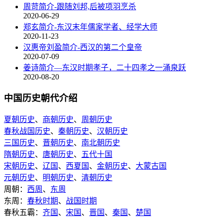
周苛简介-跟随刘邦,后被项羽烹杀
2020-06-29
郑玄简介-东汉末年儒家学者、经学大师
2020-11-23
汉惠帝刘盈简介-西汉的第二个皇帝
2020-07-09
姜诗简介—东汉时期孝子，二十四孝之一涌泉跃
2020-08-20
中国历史朝代介绍
夏朝历史
、
商朝历史
、
周朝历史
春秋战国历史
、
秦朝历史
、
汉朝历史
三国历史
、
晋朝历史
、
南北朝历史
隋朝历史
、
唐朝历史
、
五代十国
宋朝历史
、
辽国
、
西夏国
、
金朝历史
、
大蒙古国
元朝历史
、
明朝历史
、
清朝历史
周朝：
西周
、
东周
东周：
春秋时期
、
战国时期
春秋五霸：
齐国
、
宋国
、
晋国
、
秦国
、
楚国