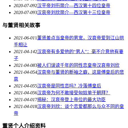
2020-07-09
2
汉平帝刘衎简介—西汉第十四位皇帝
2020-07-09
3
汉哀帝刘欣简介—西汉第十三位皇帝
与董贤相关故事
2021-06-01
1
董贤差点当皇帝的男宠，汉哀帝爱到江山拱
手相让
2021-04-14
2
汉哀帝有多爱他的“男人”：毫不介意他有妻
子
2021-04-08
3
被人们误读千年的同性恋皇帝汉哀帝刘欣
2021-04-05
4
汉哀帝与董贤的断袖之癖，这是傅皇后的悲
哀
2021-04-05
5
汉哀帝是同性恋吗？冷落傅皇后
2021-04-05
6
汉哀帝为何不敢接受匈奴单于朝拜？
2021-04-01
7
揭秘：汉哀帝登上帝位的最大功臣
2021-04-01
8
汉哀帝刘欣：谈个恋爱都那么与众不同的皇
帝
董贤个人介绍资料