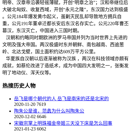
明帝、汉章帝沿袭轻徭薄赋，开创“明章之治”；汉和帝继位后
大破北匈奴、收复西域，开创“永元之隆”，东汉国力达到极盛
。公元184年爆发黄巾起义，虽剿灭民乱却导致地方拥兵自
重，公元191年董卓迁都长安后东汉名存实亡。公元220年曹丕
篡汉，东汉灭亡，中国进入三国时期。
汉朝和约略同时期欧洲的罗马帝国并列为当时世界上先进的
文明及强大帝国。两汉极盛时东并朝鲜、南包越南、西逾葱
岭、北达戈壁，国土面积约达609万平方公里。
华夏族自汉朝以后逐渐被称为汉族 ，两汉在科技领域亦颇有
成就，如蔡伦改进了造纸术，成为中国四大发明之一，张衡发
明了地动仪、浑天仪等。
热搜历史人物
岳飞是哪个朝代的人 岳飞是南宋的还是北宋的
2020-11-20
7619
陶朱公是谁，范蠡为什么叫陶朱公
2020-12-02
6646
宋徽宗掌上明珠福金帝姬三天没下床是怎么回事
2021-01-23
6062