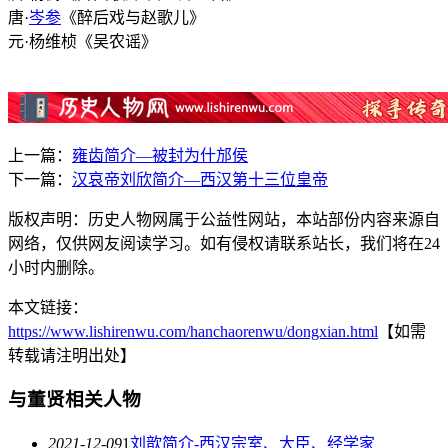
唐·
岑参
《醉后戏与赵歌儿》
元·杨维桢《吴农谣》
上一篇：
雍齿简介—被封为什邡侯
下一篇：
汉哀帝刘欣简介—西汉第十三位皇帝
版权声明：历史人物网属于公益性网站，本站部份内容来源自
网络，仅供网友阅读学习。如有侵权请联系站长，我们将在24
小时内删除。
本文链接：
https://www.lishirenwu.com/hanchaorenwu/dongxian.html
【如需
转载请注明出处】
与董贤相关人物
2021-12-09
1
刘歆简介-西汉宗室、大臣、经学家