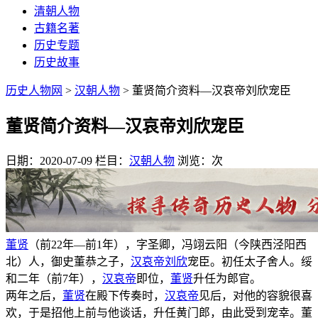
清朝人物
古籍名著
历史专题
历史故事
历史人物网
>
汉朝人物
> 董贤简介资料—汉哀帝刘欣宠臣
董贤简介资料—汉哀帝刘欣宠臣
日期：2020-07-09
栏目：
汉朝人物
浏览：
次
董贤
（前22年—前1年），字圣卿，冯翊云阳（今陕西泾阳西
北）人，御史董恭之子，
汉哀帝
刘欣
宠臣。初任太子舍人。绥
和二年（前7年），
汉哀帝
即位，
董贤
升任为郎官。
两年之后，
董贤
在殿下传奏时，
汉哀帝
见后，对他的容貌很喜
欢，于是招他上前与他谈话，升任黄门郎，由此受到宠幸。董