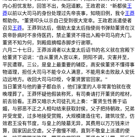
内心担忧发愁，回答不出，免冠道歉。王政君说：“新都侯
王
莽
以前以大司马的身份处理过先帝丧事，知晓旧例，我令
王莽
帮助你。”董贤叩头以示自己受到很大宠幸。王政君派遣使者
召见
王莽
。王莽到达后，借助太皇太后指使尚书弹劾董贤在汉
哀帝卧病时不亲侍医药，禁止董贤不得出入殿中司马府大门。
董贤不知为何，到殿庭摘帽赤脚步行谢罪。
六月二十七日，王莽派谒者以太皇太后诏书的名义就在宫殿下
给董贤下诏说：“自从董贤入宫以来，阴阳不调，灾害并至，
平民遭罪。三公，是皇上最重要的辅臣，高安侯董贤不懂得事
物道理，担任大司马不能令众人满意，不能用来击败敌人安抚
边远地方。收回大司马印绶，令董贤罢官回家。”
当日董贤与他的妻子都自杀 ，他们家里的人非常害怕就在夜
晚埋葬了。王莽怀疑他假装称死，有司奏请打开董贤的棺材，
前去验看。王莽又暗示大司徒孔光上奏：“董贤生性善于谄
媚，与邪恶不正之人相勾结来获取封侯，父子把持朝政，兄弟
并受宠爱，过多地接受赏赐，大规模建造住宅，建筑坟茔，仿
效君王没有节度，与皇上的陵墓无异，其费用以万万钱来计
算，国家因此空虚。父子傲慢不顺，直到不敬皇上派遣的使