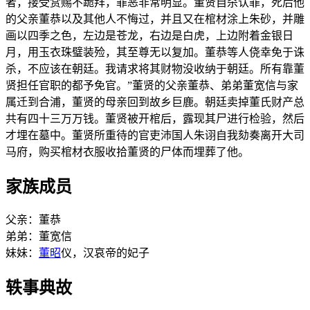
者，接受赏赐不跪拜，罪恶非常明显。董贤自杀认罪，死后他
的父亲董恭以及其他人不悔过，并且又在棺材涂上朱砂，并雕
画以四季之色，左边是苍龙，右边是白虎，上边附着金银日
月，用玉衣珠璧装殓，其至尊无以复加。董恭等人侥幸免于诛
杀，不应该在朝廷。我请求将其财物没收纳于朝廷。所有靠董
贤担任官职的都予免官。”董贤的父亲董恭、弟弟董宽信与家
属迁到合浦，董贤的母亲回到故乡巨鹿。朝廷卖掉董氏财产总
共有四十三万万钱。董贤被开棺后，露现其尸进行检验，然后
才埋在墓中。董贤所重待的官吏沛国人朱诩自我劾奏离开大司
马府，购买棺材衣服收拾董贤的尸体而埋葬了他。
家族成员
父亲：董恭
弟弟：董宽信
妹妹：
董昭
仪，汉哀帝的妃子
轶事典故