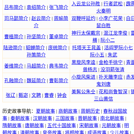
入云龙公孙胜
|
行者武松
|
霹
吕布简介
|
袁绍简介
|
张飞简介
火秦明
司马懿简介
|
赵云简介
|
周瑜简
双鞭呼延灼
|
小李广花荣
|
白
介
鼠白胜
神行太保戴宗
|
混江龙李俊
|
曹植简介
|
孙坚简介
|
董卓简介
横
|
阮小二
陆逊简介
|
貂蝉简介
|
庞统简介
|
托塔天王晁盖
|
活阎罗阮小七
孙策简介
阮小五
|
朱武
黑旋风李逵
|
金枪手徐宁
|
青
姜维简介
|
马超简介
|
典韦简介
兽杨志
|
没羽箭张清
小旋风柴进
|
扑天雕李应
|
赤
孔融简介
|
魏延简介
|
曹彰简介
鬼刘唐
美髯公朱仝
|
花和尚鲁智深
|
张辽
|
甄宓
|
文聘
|
曹睿
|
钟会
三山黄信
历史故事导航：
夏朝故事
|
商朝故事
|
周朝历史
|
春秋战国故
事
|
秦朝故事
|
汉朝故事
|
三国故事
|
晋朝故事
|
南北朝故事
|
隋朝故事
|
唐朝故事
|
五代十国故事
|
宋朝故事
|
元朝故事
|
明
朝故事
|
清朝故事
|
皇帝故事
|
将相故事
|
成语故事
|
少儿故事
|