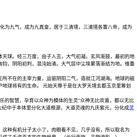
，化为九气，成为九真皇，居于三清境，三清境各置八帝，成为
体天球。经三万度，由子入丑，大气初凝。玄风渐鼓，最初的地
陶钧，阴阳初判，混沌始清。大气层中尘埃累落渐结为地。维重
无所不在的主宰力量，运驱阴阳二气，造就江河湖海。地球的磁
地球将有的生命。 元始天尊于是在大罗天境玄都玉京里筹划
乐的智慧，孕育以众神为模体的生灵”众神无比欢喜，都以无比
大纪中于本体里分化大道根源，大道灵魂的九庆紫元，分化成
灵
。这种有机分子太小了，肉眼看不见，几乎没有，所以取名为