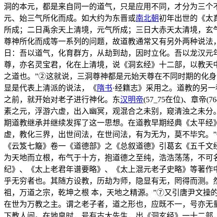
洞的本元，都是来自同一的道气，只是应用不同，才分为三个
元、始三气所化而成。如大约为东晋或
南北朝
初年出世的《太
所成；二日禹余天上清境，元气所成；三日大赤天太清境，玄
尊神所化而成等一系列的问题，故道教通常又有另外两种说法
日：吾以道气，化育群方，从劫到劫，因时立化。吾以龙汉元
尊，亦名灵宝君，化在上清境，说《洞玄经》十二部，以教天
之道也。”②这就说，三洞尊神都是元始天尊在不同时期的化
显是代表上清派的说法，《
隋书
·经籍志》采用之。道教的另
之前，就开始对老子进行神化。东
汉明帝
(57_75在位)、
素之元，浮游六虚，出入幽冥，观混合之未别，窥清浊之未分
期道教继承并继续发挥了这一思想。在道教早期经典《太平经
虚，教化三界，出世间法，在世间法，有为无为，莫不毕究。”
《云笈七簸》卷一《道德部》之《总叙道德》引葛玄《五千文
为天地而立根，布气于十方，抱道德之至纯，浩浩荡荡，不可
纪》、《太上老君年谱要略》、《太上混元老子史略》等著作
乎无穷者也。其随方设教，历劫为师，隐显有无，罔得而测。然
祖，万道之宗，乾坤之根 本，天地之精源。”⑦又引唐尹文操
在世为万教之主。谓之老子者，道之形也，应既不一，号亦无
下教人间。在地皇时，号有古大先生，出《洞玄经》一十二部