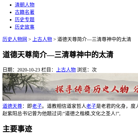
清朝人物
古籍名著
历史专题
历史故事
历史人物网
>
上古人物
> 道德天尊简介—三清尊神中的太清
道德天尊简介—三清尊神中的太清
日期：2020-10-23
栏目：
上古人物
浏览：
次
道德天尊
：即
老子
。道教相信道家哲人
老子
是老君的化身，度
赵紫阳总书记曾为他题过词:“道德之楷模,文化之圣人!”,
主要事迹