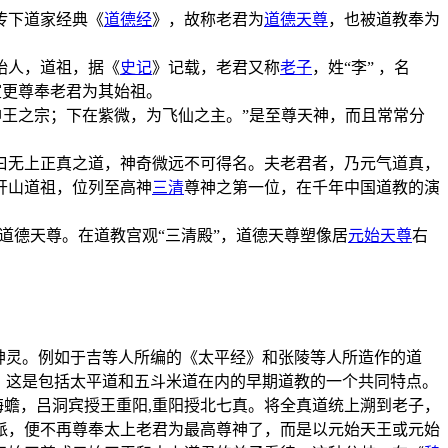
传下道家经典《
道德经
》，故称老君为
道德天尊
，也被道教奉为
始人，道祖，据《
史记
》记载，老君又称
老子
，姓“李” ，名
室更尊奉老君为其始祖。
神王之宗；下在紫微，为飞仙之主。”是至尊天神，而且常常分
曰无上正真之道，神奇微远不可得名。夫老君者，乃元气道真，
开山道祖，位列至高神
三清
尊神之第一位，在千年中国道教的演
道德天尊。在道教宫观“三清殿”，道德天尊塑像居
元始天尊
右
神灵。例如于吉等人所编的《太平经》和张陵等人所造作的道
。这是包括太平道和五斗米道在内的早期道教的一个共同特点。
海蟾，吕洞宾授王重阳,重阳授北七真。将全真道统上溯到老子，
派，便不再尊奉太上老君为最高尊神了，而是以元始天王或元始