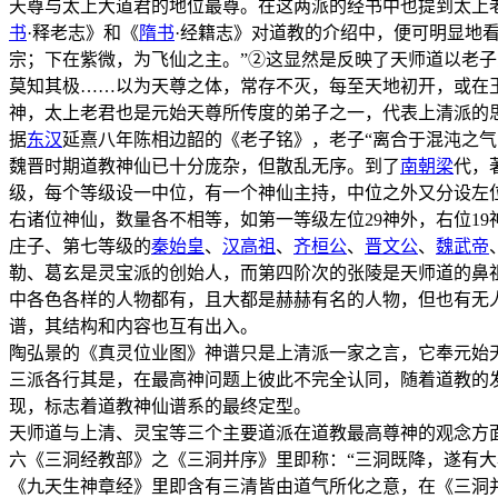
天尊与太上大道君的地位最尊。在这两派的经书中也提到太上
书
·释老志》和《
隋书
·经籍志》对道教的介绍中，便可明显地
宗；下在紫微，为飞仙之主。”②这显然是反映了天师道以老
莫知其极……以为天尊之体，常存不灭，每至天地初开，或在
神，太上老君也是元始天尊所传度的弟子之一，代表上清派的
据
东汉
延熹八年陈相边韶的《老子铭》，老子“离合于混沌之气
魏晋时期道教神仙已十分庞杂，但散乱无序。到了
南朝梁
代，
级，每个等级设一中位，有一个神仙主持，中位之外又分设左
右诸位神仙，数量各不相等，如第一等级左位29神外，右位1
庄子、第七等级的
秦始皇
、
汉高祖
、
齐桓公
、
晋文公
、
魏武帝
勒、葛玄是灵宝派的创始人，而第四阶次的张陵是天师道的鼻
中各色各样的人物都有，且大都是赫赫有名的人物，但也有无
谱，其结构和内容也互有出入。
陶弘景的《真灵位业图》神谱只是上清派一家之言，它奉元始
三派各行其是，在最高神问题上彼此不完全认同，随着道教的
现，标志着道教神仙谱系的最终定型。
天师道与上清、灵宝等三个主要道派在道教最高尊神的观念方
六《三洞经教部》之《三洞并序》里即称：“三洞既降，遂有大
《九天生神章经》里即含有三清皆由道气所化之意，在《三洞