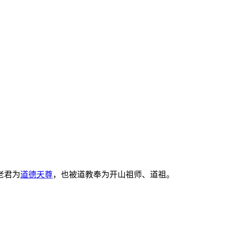
老君为
道德天尊
，也被道教奉为开山祖师、道祖。