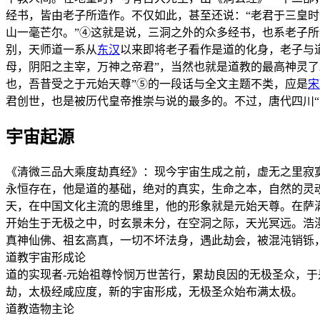
经书，皆由老子所造作。不仅如此，甚至还说：“老君于三皇
山一毫芒尔。”④这就是说，三洞之外的众多经书，也系老子
别，天师道一系从
东汉
以来即将老子看作是道的化身，老子与道
母，阴阳之主宰，万神之帝君”，当然也就是道教的最高神灵
也，吾昔受之于元始天尊”⑤的一段话与全文主题不类，应是
宋
君创世，也是被历代皇帝推崇与说的最多的。不过，唐代四川“
宇宙起源
《清微三品大乘度劫真经》：现今宇宙生成之前，虚无之里寂
永恒存在，他是道的基础，绝对的真实，生命之本，自然的灵
天，在中国文化主流的思维里，他的形象就是元始天尊。在萨
开始生于无极之中，时玄景未分，在空洞之际，天光冥远。浩
真神仙佛、祖玄高真，一切不坏法身，遇此劫会，被混沌销铄
道教宇宙形成论
道的实现者-元始祖尊怜悯万世苦行，累劫良因的无极圣众，
劫，太极经咸应度，新的宇宙形成，无极圣众始布满太极。
道教造物主论