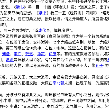
老君，但往往把它摆在一个次要的地位，有些经书甚至把它作为
看出来。《
魏书
》卷一百一十四《释老志》说：“道家之原，出于
子为最高尊神的思想。《
隋书
》卷三十五《经籍志》四则称：“道
玉京之上，或在穷桑之野，授以秘道，谓之开劫度人。所度皆诸
思想。
，与三光为终始”，“道
成化
身，蝉蜕度世”。
著名道教理论家陶弘景写的《真灵位业图》作为第一个较为系统
位，右位若干席位，安排诸神。七个等级高低有别，以第一等级
9神。第三等级左位50余神，右位30余神。这些左右诸神仙，有
、
刘备
、
李广
、
韩遂
、
孙策
、
徐庶
等。有的是道教著名领袖，如
祖，
葛洪
是道教大理论家。有的是神话传说人物，如第三阶次的
人知晓的人物，难以考其来源，有的与道教关系不大，像
孔子
也
天尊、元始天王、太上大道君、金阙帝君等为最高神，灵宝派以
发展和各派的互相交融，大概在
南北朝
末期，出现了统一的最高尊
面，分歧既然有如此之大，即道教经书既有大中小之分，则造说
小中乘、初中后法三种分别。”③那末，在三洞尊神之间，如何划
并序》中说：“又三洞之元，本同道气；道气惟一，应用分三，皆