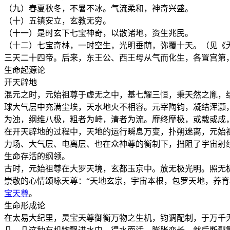
（九）春夏秋冬，不暑不冰。气流柔和，神奇兴盛。
（十）五镇安立，玄教无穷。
（十一）是时玄下七宝神奇，以散诸地，资生兆民。
（十二）七宝奇林，一时空生，光明垂荫，弥覆十天。（见《无
三天二十四帝。后来，东王公、西王母从气而化生，各置宫第
生命起源论
开天辟地
混元之时，元始祖尊于虚无之中，基七耀三恒，秉天然之胤，
球大气层中充满尘埃，天水地火不相容。元宰陶钧，凝结浑灏
为浊，纲维八极，粗者为峙，清者为流。靡终靡极，或载或成
在开天辟地的过程中，天地的运行瞬息万变，扑朔迷离，元始
力场、大气层、电离层、也在众神尊的衡制下，挡阻了宇宙射
生命存活的纲领。
古时，元始祖尊在大罗天境，玄都玉京中。放无极光明。照无
崇敬的心情颂咏天尊：“天地玄宗，宇宙本根，包罗天地，养
宝天尊
。
生命形成论
在太易大纪里，灵宝天尊御衡万物之生机，钧调配制，于万千