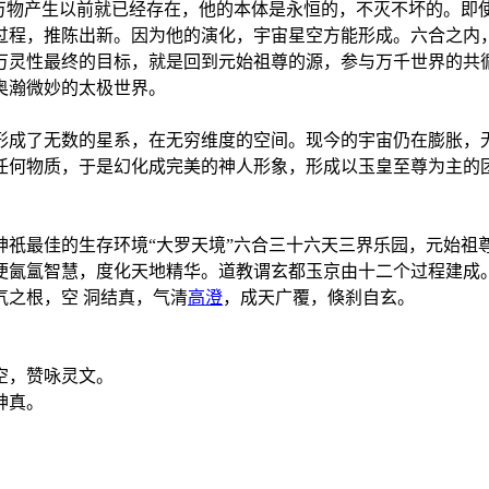
宙万物产生以前就已经存在，他的本体是永恒的，不灭不坏的。即
过程，推陈出新。因为他的演化，宇宙星空方能形成。六合之内
万灵性最终的目标，就是回到元始祖尊的源，参与万千世界的共循
奥瀚微妙的太极世界。
形成了无数的星系，在无穷维度的空间。现今的宇宙仍在膨胀，
任何物质，于是幻化成完美的神人形象，形成以玉皇至尊为主的
神祇最佳的生存环境“大罗天境”六合三十六天三界乐园，元始祖
便氤氲智慧，度化天地精华。道教谓玄都玉京由十二个过程建成
之根，空 洞结真，气清
高澄
，成天广覆，倏刹自玄。
空，赞咏灵文。
神真。