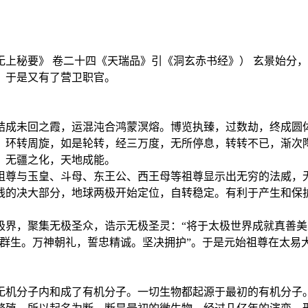
上秘要》 卷二十四《天瑞品》引《洞玄赤书经》） 玄景始分
，于是又有了营卫职官。
结成未回之霞，运混沌合鸿蒙溟熔。博览执臻，过数劫，终成圆
，环转周旋，如是轮转，经三万度，无所停息，转转不已，渐次
，无疆之化，天地成能。
祖尊与玉皇、斗母、东王公、西王母等祖尊显示出无穷的法威，
线的决大部分，地球两极开始定位，自转稳定。有利于产生和保护
极界，聚集无极圣众，诰示无极圣灵：“将于太极世界成就真善美
育群生。万神朝礼，誓忠精诚。坚决拥护”。于是元始祖尊在太易
无机分子内和成了有机分子。一切生物都起源于最初的有机分子