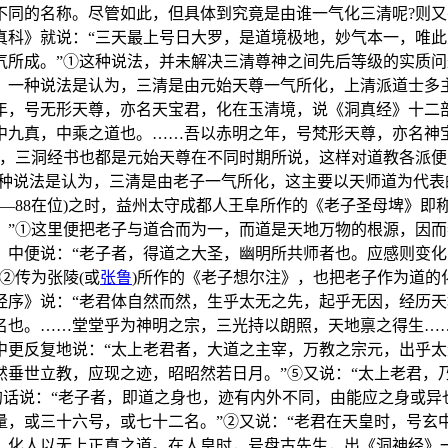
不同的名称。尽管如此，但具体到究竟是由谁一气化三清呢?则
真科》就说：“三天最上号日大罗，是道境极地，妙气本一，唯
气所成。”①这种说法，并未解决三清尊神之间先后等级的实质
，一种说法是认为，三清是由元始天尊一气所化，上清派道士多
年，号无形天尊，亦名天宝君，化在玉清境，说《洞真经》十二
中九真，中乘之道也。……吾以赤明之年，号梵形天尊，亦名神
身，三洞经书也都是元始天尊在不同时期所说，这样对道教各派
一种说法是认为，三清是由老子一气所化，这主要以天师道为代
章帝(76—88在位)之时，益州太守成都人王阜所作的《老子圣母埤
。”①这里便把老子与道合而为一，而道是天地万物的根源，因
》中便说：“老子者，得道之大圣，幽明所共师者也。应感则变
②传为张陵(或
张鲁
)所作的《老子想尔注》，也把老子作为道的化
经序》说：“老君体自然而然，生乎太无之先，起乎无因，经历
名也。……堂堂乎为神明之宗，三光持以朗照，天地禀之得生…
中更反复地说：“太上老君者，大道之主宰，万教之宗元，出乎
垂世立教，应现之迹，昭昭然若日月。”⑤又说：“太上老君，乃
的话说：“老子者，即道之身也，迹有内外不同，由能应之身或异
量，或三十六号，或七十二名。”②又说：“老君在天皇时，号玄
，化人以无上正真之道。在人皇时，号盘古先生，出《洞神经》