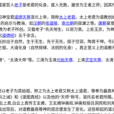
道家哲人
老子
是老君的化身，度人无数，屡世为王者之师；因其
日神宝君
道德天尊
混元上帝，简称
太上老君
。太上老君为道教创
灵的启示与教诲，如
汉朝
的
张道陵
、
南北朝
的寇谦之等。
唐朝
皇
道教为老子所创。又载老子“先天地生，以资万类。上处玉京，为
《
道德经
》五千余言。
元妙出于自然，生于无生，先于无先，挺于空洞，陶育干坤。号
之祖，大道化身（自然规律、法则的化身）。真正意义上的道教
尊”、“太清大帝”等。三清为玉清
元始天尊
、上清
灵宝天尊
、太清
，是以老子为其始祖，称之为太上老君又称太上道君，尊奉为最高
科之诫》和《录图真经》以及他的“天师”称号，皆托名老君所赐
云上真,白云上真传王玄甫，王玄甫钟离权,钟离权授吕洞宾和刘
派出现后，对道教最高尊神的观念便发生了变化。这些新起的道