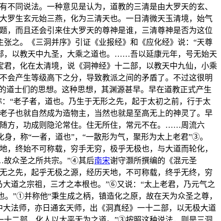
又有不同说法。一种意见是认为，道教的三清是由大罗天的玄、
此大罗生玄元始三燕，化为三清天也。一日清微天玉清境，始气
问题，而且还会引来住大罗天的尊神是谁，三清尊神是否为这位
主张之。《三洞并序》引证《业报经》和《应化经》说：“天尊
部，以教天中九圣，大乘之道也。……吾以延康元年，号无始天
宝君，化在太清境，说《洞神经》十二部，以教天中九仙，小乘
便不会产生等级高下之分，导致教派之间的矛盾了。不过这很明
表的道士们的思想。这种思想，其渊源甚早。早在道教正式产生
》即称：“老子者，道也。乃生于无形之先，起于太初之前，行于太
而老子也就自然成为造物主，当然也就是至高无上的神灵了。早
化随方，功成则隐沦常住。住无所住，常元不在。……周流六
身，称“一者，道也”，“一散形为气，聚形为太上老君”③。
天地，终始不可称载，穷手无穷，极乎无极也，与大道而轮化，
…故众圣之所共宗。”④其后
南宋
谢守灏所撰编的《混元圣
太无之先，起乎无极之源，经历天地，不可称载，终乎无终，穷
大道之宗祖，三才之本根也。”⑥又说：“太上老君，乃元气之
也。”①并称他“秉生成之柄，镇造化之原，故在天为众圣之尊，
中大法师，亦日通玄天师，出《洞真经》一十二部，以无极大道
一十二部，化人以太平无为之道。”③按照这种说法，则是三洞