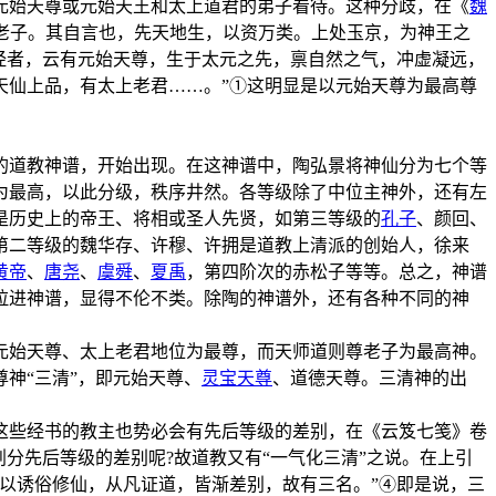
元始天尊或元始天王和太上道君的弟子看待。这种分歧，在《
魏
老子。其自言也，先天地生，以资万类。上处玉京，为神王之
经者，云有元始天尊，生于太元之先，禀自然之气，冲虚凝远，
天仙上品，有太上老君……。”①这明显是以元始天尊为最高尊
的道教神谱，开始出现。在这神谱中，陶弘景将神仙分为七个等
为最高，以此分级，秩序井然。各等级除了中位主神外，还有左
的是历史上的帝王、将相或圣人先贤，如第三等级的
孔子
、颜回、
第二等级的魏华存、许穆、许拥是道教上清派的创始人，徐来
黄帝
、
唐尧
、
虞舜
、
夏禹
，第四阶次的赤松子等等。总之，神谱
拉进神谱，显得不伦不类。除陶的神谱外，还有各种不同的神
元始天尊、太上老君地位为最尊，而天师道则尊老子为最高神。
神“三清”，即元始天尊、
灵宝天尊
、道德天尊。三清神的出
这些经书的教主也势必会有先后等级的差别，在《云笈七笺》卷
分先后等级的差别呢?故道教又有“一气化三清”之说。在上引
以诱俗修仙，从凡证道，皆渐差别，故有三名。”④即是说，三