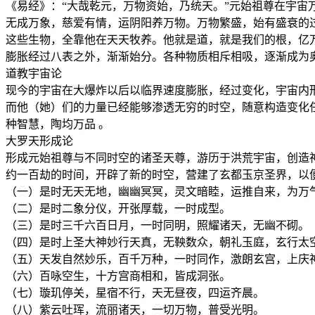
《易经》：“大哉乾元，万物资始，乃统天。”元始祖尊在宇
无成万象，慈爱有情，运阴阳养万物。万物繁盛，始有盛衰的
这些生物，全靠他在天天牧养。他就是道，就是我们的根，亿
膨胀经过八表之外，渐渐始分。各种物质相斥相吸，逐渐成为
道教宇宙论
现今的宇宙在大爆炸以后以临界速度膨胀，经过变化，宇宙内
而他（她）们的力量已经能够渗透无穷的时空，随意构造变化
种智慧，陶均万品 。
大罗天形成论
形成元始祖尊与不同时空的诸圣天尊，游历于洪荒宇宙，创造
约一百劫的时间，开辟了新的时空，营建了玄都玉京圣界，以
（一）是时无天无地，幽幽冥冥，灵文暗睦，运推自来，为万气
（二）是时二象分仪，开张厚载，一时成型。
（三）是时三千六百日月，一时同明，照耀诸天，无幽不砌。
（四）是时上圣大神妙行天真，无鞅数众，朝礼玉庭，玄行太
（五）天发自然妙乐，百千万种，一时同作，激朗玄宫，上庆
（六）百咏空生，十方宫商相和，皆成洞张。
（七）璇玑停关，星宿不行，天无昼夜，四运齐晨。
（八）紫云吐珲，流丽诸天，一切万物，普受光明。