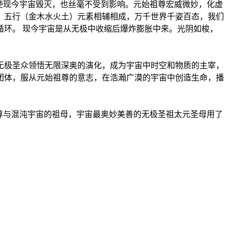
使现今宇宙毁灭，也丝毫不受到影响。元始祖尊宏威微妙，化虚
，五行（金木水火土）元素相辅相成，万千世界千姿百态，我们
环。 现今宇宙是从无极中收缩后爆炸膨胀中来。光阴如梭，
无极圣众领悟无限深奥的演化，成为宇宙中时空和物质的主宰，
团体，服从元始祖尊的意志，在浩瀚广漠的宇宙中创造生命，播
尊与混沌宇宙的祖母，宇宙最奥妙美善的无极圣祖太元圣母用了
。