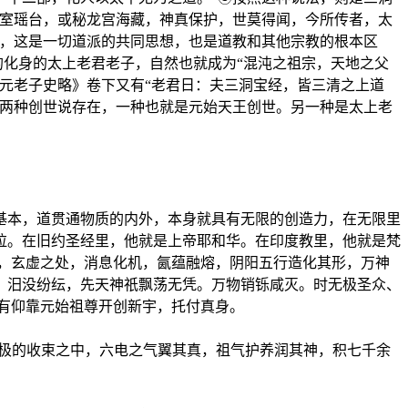
琼室瑶台，或秘龙宫海藏，神真保护，世莫得闻，今所传者，太
的，这是一切道派的共同思想，也是道教和其他宗教的根本区
的化身的太上老君老子，自然也就成为“混沌之祖宗，天地之父
元老子史略》卷下又有“老君日：夫三洞宝经，皆三清之上道
两种创世说存在，一种也就是元始天王创世。另一种是太上老
基本，道贯通物质的内外，本身就具有无限的创造力，在无限里
拉。在旧约圣经里，他就是上帝耶和华。在印度教里，他就是梵
，玄虚之处，消息化机，氤蕴融熔，阴阳五行造化其形，万神
，汨没纷纭，先天神祇飘荡无凭。万物销铄咸灭。时无极圣众、
只有仰靠元始祖尊开创新宇，托付真身。
无极的收束之中，六电之气翼其真，祖气护养润其神，积七千余