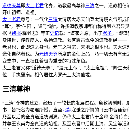
道德天尊
即
太上老君
化身，道教最高尊神
三清
之一。道教相信
开山祖师、道祖。
太上老君
尊号：一气化
三清
太清居大赤天仙登太清境玄气所成
“耳”，字“伯阳”，谥号“聃”。许多道教宗师都自称得到老君显
据《
魏书
·释老志》等正
史记
载：“道家之原，出于
老子
。”即
身降世，传教度人，弘扬道教。著有震古烁今的道教祖经——
老君也，此即道之身也。元气之祖宗，天地之根本也。夫大道
造化自然者也。为
元始天尊
所度的金仙上品，乃一切无有有无
变史中，一直担任着极为重要的特殊角色。
太上老君又称“道德天尊”、“混元上帝”、“太上道祖”、“降生天
位，手执蒲扇。相传居住大罗天上太清仙境。
三清尊神
“三清”尊神的建立，经历了一较长的发展过程。道教初创时
书，皆托名为老君所授，直至
北魏
寇谦之所撰的《云中音诵新
乃至以后的全真道道统渊源，仍称太上老君传于金母,金母传白
并尊王玄甫为全真道的始祖。及至东晋中后期上清、灵宝等道