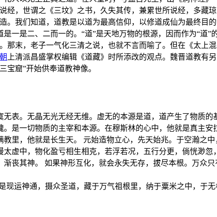
时说经，世谓之《三坟》之书，久失其传，兼累世所说经，多藏
所造。我们知道，道教是以道为最高信仰，以修道成仙为最终目
是一是二、二而一的。“道”是天地万物的根源，因而作为“道”
了。那末，老子一气化三清之说，也就不言而喻了。但在《太上混
朝
上清派昌盛掌权编辑《道藏》时所添改的观点。魏晋道教有另
三宝窟”开始供奉道教神像。
寞无表。无晶无光无经无维。虚无的本源是道，道产生了物质的
魂。是一切物质的主宰和本源。在穆斯林的心中，他就是真主安
满教里，他就是长生天。 元始造物立心，先天始兆。于空瀚之中
漫太虚中，物化盈亏相生相克，若浮若况，五行分更，倘恍渺忽
，渐丧其神。 如果神形互化，就会永失无存，拔尽本根。万众
于是现运神通，摄众圣道，藏于万气祖根里，纳于粟米之中，于