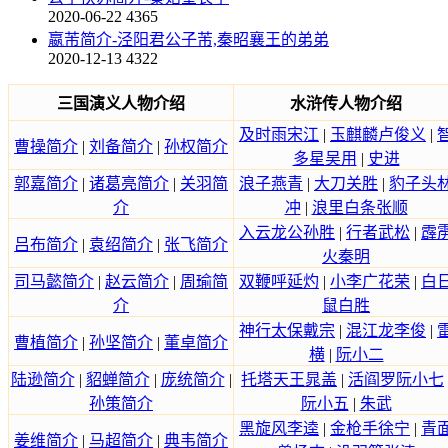
2020-06-22
4365
嬴芾简介-泾阳君公子芾,秦昭襄王的弟弟
2020-12-13
4322
三国演义人物介绍
水浒传人物介绍
及时雨宋江
|
玉麒麟卢俊义
|
曹操简介
|
刘备简介
|
孙权简介
多星吴用
|
史进
郭嘉简介
|
诸葛亮简介
|
关羽简
浪子燕青
|
大刀关胜
|
豹子头
介
冲
|
浪里白条张顺
入云龙公孙胜
|
行者武松
|
霹
吕布简介
|
袁绍简介
|
张飞简介
火秦明
司马懿简介
|
赵云简介
|
周瑜简
双鞭呼延灼
|
小李广花荣
|
白
介
鼠白胜
神行太保戴宗
|
混江龙李俊
|
曹植简介
|
孙坚简介
|
董卓简介
横
|
阮小二
陆逊简介
|
貂蝉简介
|
庞统简介
|
托塔天王晁盖
|
活阎罗阮小七
孙策简介
阮小五
|
朱武
黑旋风李逵
|
金枪手徐宁
|
青
姜维简介
|
马超简介
|
典韦简介