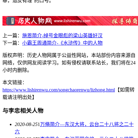
罪，造反有理”的口号。
上一篇：
施恩简介-绰号金眼彪的梁山英雄好汉
下一篇：
小霸王周通简介-《水浒传》中的人物
版权声明：历史人物网属于公益性网站，本站部份内容来源自
网络，仅供网友阅读学习。如有侵权请联系站长，我们将在24
小时内删除。
本文链接：
https://www.lishirenwu.com/songchaorenwu/lizhong.html
【如需转
载请注明出处】
与李忠相关人物
2020-08-25
1
万脩简介—东汉大将，云台二十八将之二十
六