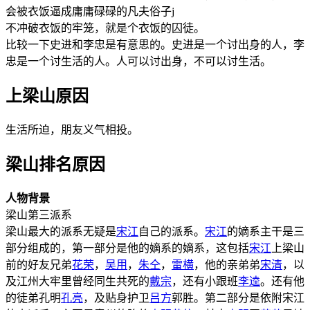
会被衣饭逼成庸庸碌碌的凡夫俗子j
不冲破衣饭的牢笼，就是个衣饭的囚徒。
比较一下史进和李忠是有意思的。史进是一个讨出身的人，李
忠是一个讨生活的人。人可以讨出身，不可以讨生活。
上梁山原因
生活所迫，朋友义气相投。
梁山排名原因
人物背景
梁山第三派系
梁山最大的派系无疑是
宋江
自己的派系。
宋江
的嫡系主干是三
部分组成的，第一部分是他的嫡系的嫡系，这包括
宋江
上梁山
前的好友兄弟
花荣
，
吴用
，
朱仝
，
雷横
，他的亲弟弟
宋清
，以
及江州大牢里曾经同生共死的
戴宗
，还有小跟班
李逵
。还有他
的徒弟孔明
孔亮
，及贴身护卫
吕方
郭胜。第二部分是依附宋江