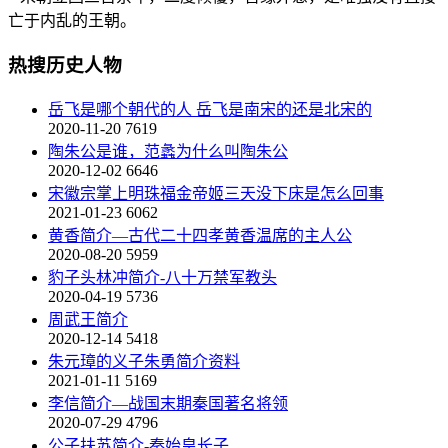
亡于内乱的王朝。
热搜历史人物
岳飞是哪个朝代的人 岳飞是南宋的还是北宋的
2020-11-20
7619
陶朱公是谁，范蠡为什么叫陶朱公
2020-12-02
6646
宋徽宗掌上明珠福金帝姬三天没下床是怎么回事
2021-01-23
6062
黄香简介—古代二十四孝黄香温席的主人公
2020-08-20
5959
豹子头林冲简介-八十万禁军教头
2020-04-19
5736
周武王简介
2020-12-14
5418
朱元璋的义子朱勇简介资料
2021-01-11
5169
李信简介—战国末期秦国著名将领
2020-07-29
4796
公子扶苏简介-秦始皇长子