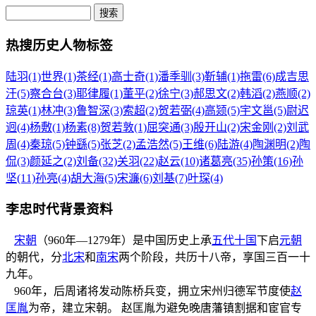
热搜历史人物标签
陆羽(1)
世界(1)
茶经(1)
高士奇(1)
潘季驯(3)
靳辅(1)
拖雷(6)
成吉思
汗(5)
察合台(3)
耶律履(1)
董平(2)
徐宁(3)
郝思文(2)
韩滔(2)
燕顺(2)
琼英(1)
林冲(3)
鲁智深(3)
索超(2)
贺若弼(4)
高颎(5)
宇文邕(5)
尉迟
迥(4)
杨敷(1)
杨素(8)
贺若敦(1)
屈突通(3)
殷开山(2)
宋金刚(2)
刘武
周(4)
秦琼(5)
钟繇(5)
张芝(2)
孟浩然(5)
王维(6)
陆游(4)
陶渊明(2)
陶
侃(3)
颜延之(2)
刘备(32)
关羽(22)
赵云(10)
诸葛亮(35)
孙策(16)
孙
坚(11)
孙亮(4)
胡大海(5)
宋濂(6)
刘基(7)
叶琛(4)
李忠时代背景资料
宋朝
（960年—1279年）是中国历史上承
五代十国
下启
元朝
的朝代，分
北宋
和
南宋
两个阶段，共历十八帝，享国三百一十
九年。
960年，后周诸将发动陈桥兵变，拥立宋州归德军节度使
赵
匡胤
为帝，建立宋朝。 赵匡胤为避免晚唐藩镇割据和宦官专