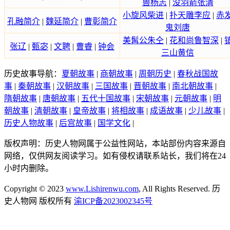
兽杨志
|
没羽箭张清
小旋风柴进
|
扑天雕李应
|
赤
孔融简介
|
魏延简介
|
曹彰简介
鬼刘唐
美髯公朱仝
|
花和尚鲁智深
|
张辽
|
甄宓
|
文聘
|
曹睿
|
钟会
三山黄信
历史故事导航：
夏朝故事
|
商朝故事
|
周朝历史
|
春秋战国故
事
|
秦朝故事
|
汉朝故事
|
三国故事
|
晋朝故事
|
南北朝故事
|
隋朝故事
|
唐朝故事
|
五代十国故事
|
宋朝故事
|
元朝故事
|
明
朝故事
|
清朝故事
|
皇帝故事
|
将相故事
|
成语故事
|
少儿故事
|
历史人物故事
|
后宫故事
|
国学文化
|
版权声明：历史人物网属于公益性网站，本站部份内容来源自
网络，仅供网友阅读学习。如有侵权请联系站长，我们将在24
小时内删除。
Copyright © 2023
www.Lishirenwu.com
, All Rights Reserved. 历
史人物网 版权所有
渝ICP备2023002345号