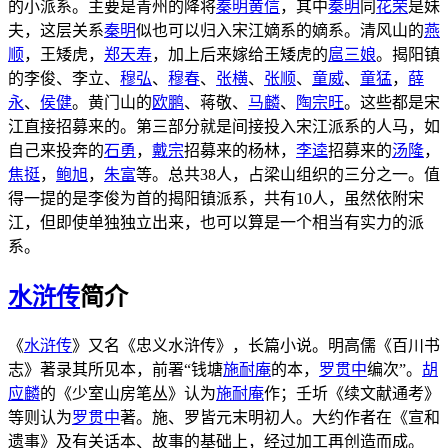
的小派系。主要是青州的降将
秦明
黄信
，其中
秦明
同
花荣
是妹
夫，这层关系
秦明
似也可以归入宋江嫡系的嫡系。清风山的
燕
顺
，王矮虎，
郑天寿
，加上后来嫁给王矮虎的
扈三娘
。揭阳镇
的李俊、李立、
穆弘
、
穆春
、
张横
、
张顺
、
童威
、
童猛
，
薛
永
、
侯健
。黄门山的
欧鹏
、蒋敬、
马麟
、
陶宗旺
。这些都是宋
江直接招募来的。第三部分就是间接投入宋江派系的人马，如
自己来投奔的
石勇
，
戴宗
招募来的杨林，
李逵
招募来的
汤隆
，
焦挺
，
鲍旭
，
朱富
等。总共38人，占梁山组织的三分之一。值
得一提的是李俊为首的揭阳镇派系，共有10人，虽然依附宋
江，但即使单独独立出来，也可以算是一个相当有实力的派
系。
水浒传
简介
《
水浒传
》又名《忠义水浒传》，长篇小说。明高儒《百川书
志》著录其所见本，前署“钱塘
施耐庵
的本，
罗贯中
编次”。
胡
应麟
的《少室山房笔丛》认为
施耐庵
作；壬圻《续文献通考》
等则认为
罗贯中
著。施、罗皆元末明初人。大约作者在《宣和
遗事》及有关话本、故事的基础上，经过加工再创造而成。