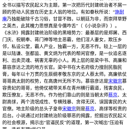
全书以描写农民起义为主题，第一次把历代封建统治者不屑一
顾的劳动人民放在历史主人翁的地位。有如眷秋所说：“
施耐
庵
乃独能破除千古习俗，甘冒不韪，以朝廷为非，而崇拜草野
之英杰，此其魄力思想真是令儒咋舌”（《小说杂评》）。
《水浒》揭露封建统治阶级的黑暗势力：最基层的是郑屠、西
门庆、祝朝奉、蒋门神等地主恶霸，他们淫人妻女，欺压乡
邻，私设公堂，霸人产业，独霸一方，无恶不作。较上一层的
是以陆谦、张都监、黄文炳为代表的帮闲官僚，是一伙追名逐
利、出卖灵魂、祸害无辜的小人。再上层的是梁中书、高廉和
慕容彦达之流的地方长官。梁中书在大名府极力搜刮民脂民
膏，每年以十万贯的生辰纲孝敬东京的丈人蔡太师。高廉依仗
哥哥高太尉的权势，在高唐州无所不为。慕容彦达是
宋徽宗
慕
容贵妃的哥哥，他倚仗裙带关系在青州横行霸道，残害良民，
欺压僚友，无恶不作。作为他们靠山的则是当朝太师
蔡京
、太
尉高俅，两个流氓成性、专横残暴、贪得无厌、误国害民的大
官僚。地主阶级的总头子皇帝
宋徽宗
则是
蔡京
、高俅等权贵的
后台。小说通过对封建统治阶级罪恶的揭露，挖掘出农民起义
的社会根源，揭示出“官逼民反”的道理，第一次喊出“压迫有