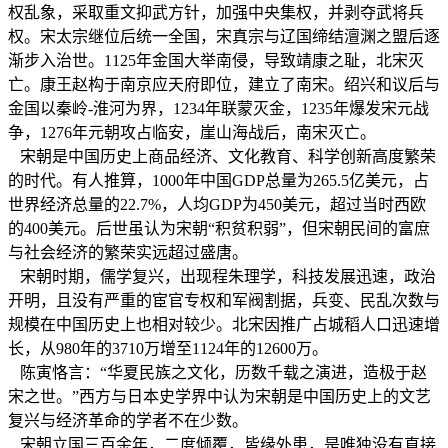
权乱象，采取重文抑武方针，加强中央集权，并剥夺武将兵
权。宋太宗继位后统一全国，宋真宗与辽国缔结澶渊之盟后逐
渐步入治世。1125年金国大举南侵，导致靖康之耻，北宋灭
亡。康王赵构于南京应天府即位，建立了南宋。绍兴和议后与
金国以秦岭-淮河为界，1234年联蒙灭金，1235年爆发宋元战
争，1276年元朝攻占临安，崖山海战后，南宋灭亡。
宋朝是中国历史上商品经济、文化教育、科学创新高度繁荣
的时代。有人推算，1000年中国GDP总量为265.5亿美元，占
世界经济总量的22.7%，人均GDP为450美元，超过当时西欧
的400美元。后世虽认为宋朝“积贫积弱”，但宋朝民间的富庶
与社会经济的繁荣实远超过盛唐。
宋朝时期，儒学复兴，出现程朱理学，科技发展迅速，政治
开明，且没有严重的宦官专权和军阀割据，兵变、民乱次数与
规模在中国历史上也相对较少。北宋因推广占城稻人口迅速增
长，从980年的3710万增至1124年的12600万。
陈寅恪言：“华夏民族之文化，历数千载之演进，造极于赵
宋之世。”西方与日本史学界中认为宋朝是中国历史上的文艺
复兴与经济革命的学者不在少数。
宋朝立国三百余年，二度倾覆，皆缘外患，是唯独没有直接