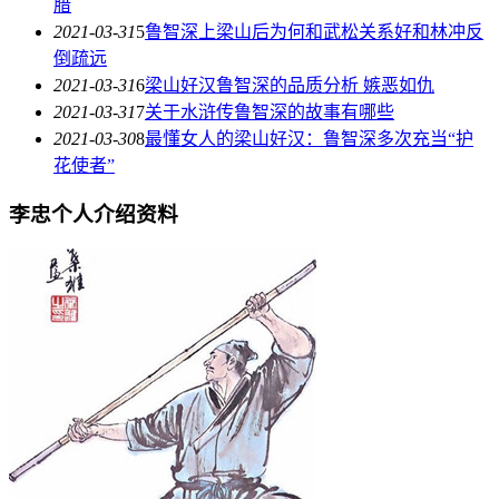
腊
2021-03-31
5
鲁智深上梁山后为何和武松关系好和林冲反
倒疏远
2021-03-31
6
梁山好汉鲁智深的品质分析 嫉恶如仇
2021-03-31
7
关于水浒传鲁智深的故事有哪些
2021-03-30
8
最懂女人的梁山好汉：鲁智深多次充当“护
花使者”
李忠个人介绍资料