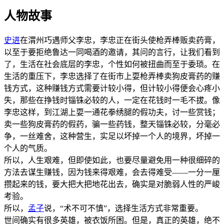
人物故事
史进
在渭州巧遇师父李忠，李忠正在街头使枪弄棒贩卖药膏，
以至于要拒绝鲁达一同喝酒的邀请，其问的言行，让我们看到
了，生活在社会底层的李忠，个性如何被扭曲而至于委琐。在
生活的重压下，李忠选择了在街市上耍枪弄棒卖狗皮膏药的赚
钱方式，这种赚钱方式需要计较小得，但计较小得便会心疼小
失，那些在挣钱时锱铢必较的人，一定在花钱时一毛不拔。像
李忠这样，到江湖上耍一通花拳绣腿的假功夫，讨一些赏钱；
卖一些狗皮膏药的假药，骗一些药钱，整天锱铢必较，分毫必
争，一丝难舍，这种营生，实足以坏掉一个人的境界，坏掉一
个人的气质。
所以，人生艰难，但即使如此，也要尽量避免用一种很细碎的
方法去谋生赚钱，因为钱来得艰难，会去得难受——一分一厘
攒起来的钱，要大把大把地花出去，确实是对脆弱人性的严峻
考验。
所以，
孟子
说，“术不可不慎”，选择生活方式非常重要。
世间确实有很多英雄，被衣饭所困。但是，真正的英雄，绝不