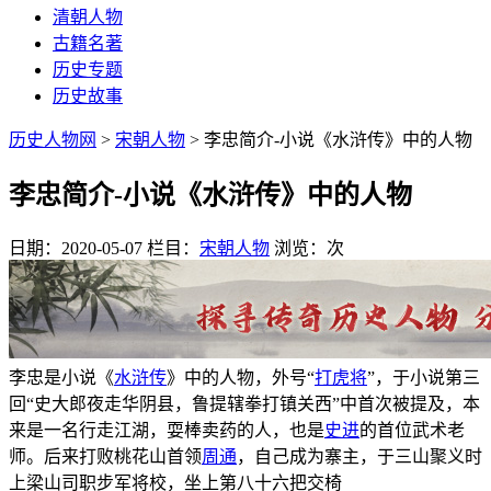
清朝人物
古籍名著
历史专题
历史故事
历史人物网
>
宋朝人物
> 李忠简介-小说《水浒传》中的人物
李忠简介-小说《水浒传》中的人物
日期：2020-05-07
栏目：
宋朝人物
浏览：
次
李忠是小说《
水浒传
》中的人物，外号“
打虎将
”，于小说第三
回“史大郎夜走华阴县，鲁提辖拳打镇关西”中首次被提及，本
来是一名行走江湖，耍棒卖药的人，也是
史进
的首位武术老
师。后来打败桃花山首领
周通
，自己成为寨主，于三山聚义时
上梁山司职步军将校，坐上第八十六把交椅