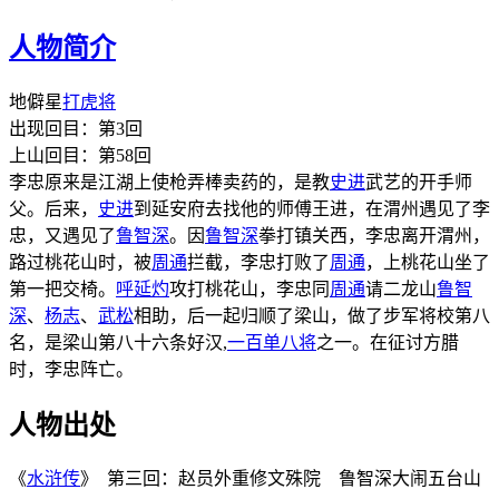
人物简介
地僻星
打虎将
出现回目：第3回
上山回目：第58回
李忠原来是江湖上使枪弄棒卖药的，是教
史进
武艺的开手师
父。后来，
史进
到延安府去找他的师傅王进，在渭州遇见了李
忠，又遇见了
鲁智深
。因
鲁智深
拳打镇关西，李忠离开渭州，
路过桃花山时，被
周通
拦截，李忠打败了
周通
，上桃花山坐了
第一把交椅。
呼延灼
攻打桃花山，李忠同
周通
请二龙山
鲁智
深
、
杨志
、
武松
相助，后一起归顺了梁山，做了步军将校第八
名，是梁山第八十六条好汉,
一百单八将
之一。在征讨方腊
时，李忠阵亡。
人物出处
《
水浒传
》 第三回：赵员外重修文殊院 鲁智深大闹五台山