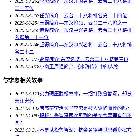
2020-08-25
2
李忠简介—东汉开国名将，云台二十八将第
二十五位
2020-08-25
3
任光简介—云台二十八将排名第二十四位
2020-08-25
4
王霸简介—东汉将领，云台二十八将之一
2020-08-25
5
傅俊简介—东汉中兴名将，云台二十八将排
名挺第二十一位
2020-08-24
6
坚镡简介—东汉中兴名将，云台二十八将排
名二十二
2020-06-27
7
贾复简介-东汉名将，云台二十八将第三位
2020-05-07
8
小霸王周通简介-《水浒传》中的人物
与李忠相关故事
2021-06-17
1
实力碾压武松林冲，一招打败鲁智深，却被
宋江害死
2021-04-13
2
唐高宗李治长子李忠是被人诬陷而死的吗?
2021-04-09
3
揭秘：鲁智深两次见到的美女金翠莲有何不
同？
2021-03-31
4
不是武松鲁智深：抗金名将韩世忠孤身擒方