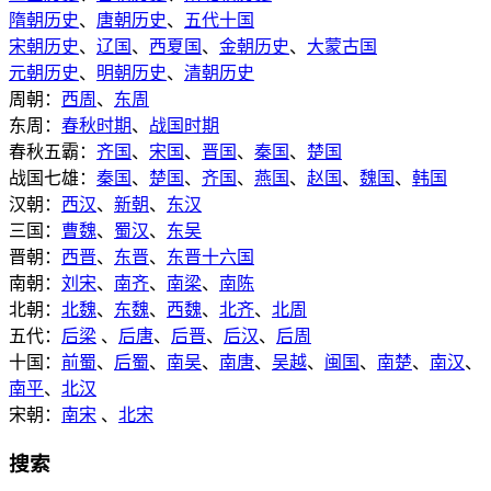
隋朝历史
、
唐朝历史
、
五代十国
宋朝历史
、
辽国
、
西夏国
、
金朝历史
、
大蒙古国
元朝历史
、
明朝历史
、
清朝历史
周朝：
西周
、
东周
东周：
春秋时期
、
战国时期
春秋五霸：
齐国
、
宋国
、
晋国
、
秦国
、
楚国
战国七雄：
秦国
、
楚国
、
齐国
、
燕国
、
赵国
、
魏国
、
韩国
汉朝：
西汉
、
新朝
、
东汉
三国：
曹魏
、
蜀汉
、
东吴
晋朝：
西晋
、
东晋
、
东晋十六国
南朝：
刘宋
、
南齐
、
南梁
、
南陈
北朝：
北魏
、
东魏
、
西魏
、
北齐
、
北周
五代：
后梁
、
后唐
、
后晋
、
后汉
、
后周
十国：
前蜀
、
后蜀
、
南吴
、
南唐
、
吴越
、
闽国
、
南楚
、
南汉
、
南平
、
北汉
宋朝：
南宋
、
北宋
搜索