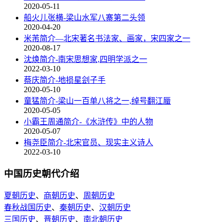
2020-05-11
船火儿张横-梁山水军八寨第二头领
2020-04-20
米芾简介—北宋著名书法家、画家，宋四家之一
2020-08-17
沈焕简介-南宋思想家,四明学派之一
2022-03-10
蔡庆简介-地损星刽子手
2020-05-10
童猛简介-梁山一百单八将之一,绰号翻江蜃
2020-05-05
小霸王周通简介-《水浒传》中的人物
2020-05-07
梅尧臣简介-北宋官员、现实主义诗人
2022-03-10
中国历史朝代介绍
夏朝历史
、
商朝历史
、
周朝历史
春秋战国历史
、
秦朝历史
、
汉朝历史
三国历史
、
晋朝历史
、
南北朝历史