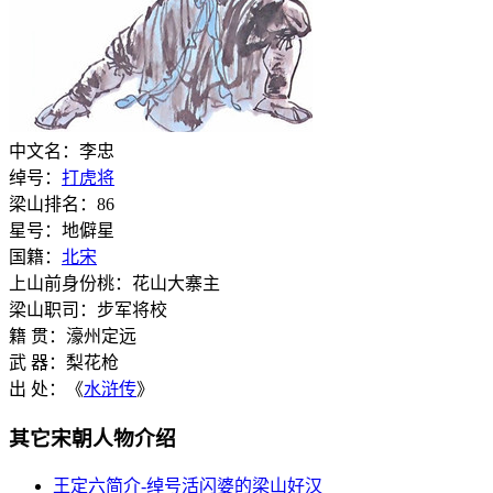
中文名：李忠
绰号：
打虎将
梁山排名：86
星号：地僻星
国籍：
北宋
上山前身份桃：花山大寨主
梁山职司：步军将校
籍 贯：濠州定远
武 器：梨花枪
出 处：《
水浒传
》
其它宋朝人物介绍
王定六简介-绰号活闪婆的梁山好汉