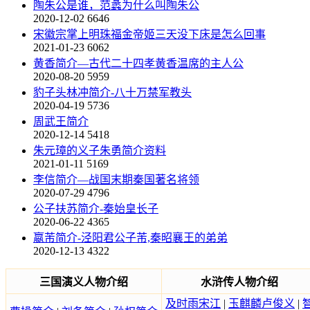
陶朱公是谁，范蠡为什么叫陶朱公
2020-12-02
6646
宋徽宗掌上明珠福金帝姬三天没下床是怎么回事
2021-01-23
6062
黄香简介—古代二十四孝黄香温席的主人公
2020-08-20
5959
豹子头林冲简介-八十万禁军教头
2020-04-19
5736
周武王简介
2020-12-14
5418
朱元璋的义子朱勇简介资料
2021-01-11
5169
李信简介—战国末期秦国著名将领
2020-07-29
4796
公子扶苏简介-秦始皇长子
2020-06-22
4365
嬴芾简介-泾阳君公子芾,秦昭襄王的弟弟
2020-12-13
4322
三国演义人物介绍
水浒传人物介绍
及时雨宋江
|
玉麒麟卢俊义
|