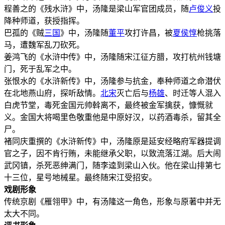
程善之的《残水浒》中，汤隆是梁山军官团成员，随
卢俊义
投
降种师道，获授指挥。
巴孤的《贼
三国
》中，汤隆随
董平
攻打许昌，被
夏侯惇
枪挑落
马，遭魏军乱刀砍死。
姜鸿飞的《水浒中传》中，汤隆随宋江征方腊，攻打杭州钱塘
门，死于乱军之中。
张恨水的《水浒新传》中，汤隆参与抗金，奉种师道之命潜伏
在北地燕山府，探听敌情。
北宋
灭亡后与
杨雄
、时迁等人混入
白虎节堂，毒死金国元帅斡离不，最终被金军擒获，慷慨就
义。金国大将喝里色敬重他是中原好汉，以药酒毒杀，留其全
尸。
褚同庆重撰的《水浒新传》中，汤隆原是延安经略府军器提调
官之子，因不肯行贿，未能继承父职，以致流落江湖。后大闹
武冈镇，杀死恶绅满门，随李逵到梁山入伙。他在梁山排第七
十三位，星号地械星。最终随宋江受招安。
戏剧形象
传统京剧《雁翎甲》中，有汤隆这一角色，形象与原著中并无
太大不同。