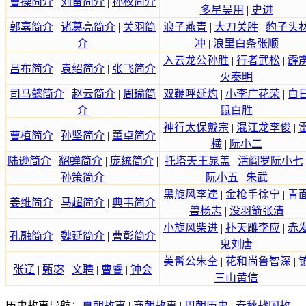
曹操简介
|
刘备简介
|
孙权简介
多星吴用
|
史进
郭嘉简介
|
诸葛亮简介
|
关羽简
浪子燕青
|
大刀关胜
|
豹子头
介
冲
|
浪里白条张顺
入云龙公孙胜
|
行者武松
|
霹
吕布简介
|
袁绍简介
|
张飞简介
火秦明
司马懿简介
|
赵云简介
|
周瑜简
双鞭呼延灼
|
小李广花荣
|
白
介
鼠白胜
神行太保戴宗
|
混江龙李俊
|
曹植简介
|
孙坚简介
|
董卓简介
横
|
阮小二
陆逊简介
|
貂蝉简介
|
庞统简介
|
托塔天王晁盖
|
活阎罗阮小七
孙策简介
阮小五
|
朱武
黑旋风李逵
|
金枪手徐宁
|
青
姜维简介
|
马超简介
|
典韦简介
兽杨志
|
没羽箭张清
小旋风柴进
|
扑天雕李应
|
赤
孔融简介
|
魏延简介
|
曹彰简介
鬼刘唐
美髯公朱仝
|
花和尚鲁智深
|
张辽
|
甄宓
|
文聘
|
曹睿
|
钟会
三山黄信
历史故事导航：
夏朝故事
|
商朝故事
|
周朝历史
|
春秋战国故