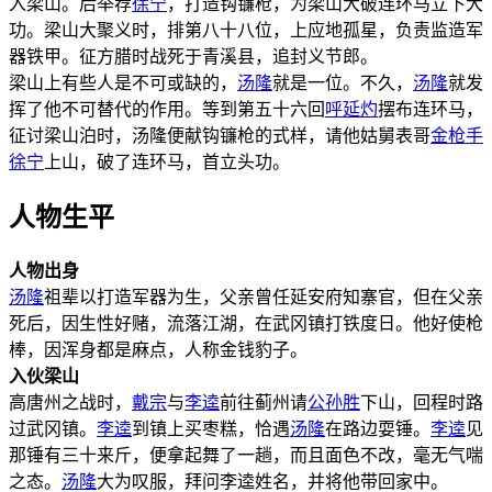
入梁山。后举荐
徐宁
，打造钩镰枪，为梁山大破连环马立下大
功。梁山大聚义时，排第八十八位，上应地孤星，负责监造军
器铁甲。征方腊时战死于青溪县，追封义节郎。
梁山上有些人是不可或缺的，
汤隆
就是一位。不久，
汤隆
就发
挥了他不可替代的作用。等到第五十六回
呼延灼
摆布连环马，
征讨梁山泊时，汤隆便献钩镰枪的式样，请他姑舅表哥
金枪手
徐宁
上山，破了连环马，首立头功。
人物生平
人物出身
汤隆
祖辈以打造军器为生，父亲曾任延安府知寨官，但在父亲
死后，因生性好赌，流落江湖，在武冈镇打铁度日。他好使枪
棒，因浑身都是麻点，人称金钱豹子。
入伙梁山
高唐州之战时，
戴宗
与
李逵
前往蓟州请
公孙胜
下山，回程时路
过武冈镇。
李逵
到镇上买枣糕，恰遇
汤隆
在路边耍锤。
李逵
见
那锤有三十来斤，便拿起舞了一趟，而且面色不改，毫无气喘
之态。
汤隆
大为叹服，拜问李逵姓名，并将他带回家中。