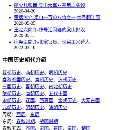
船火儿张横-梁山水军八寨第二头领
2020-04-20
童猛简介-梁山一百单八将之一,绰号翻江蜃
2020-05-05
王定六简介-绰号活闪婆的梁山好汉
2020-05-11
梅尧臣简介-北宋官员、现实主义诗人
2022-03-10
中国历史朝代介绍
夏朝历史
、
商朝历史
、
周朝历史
春秋战国历史
、
秦朝历史
、
汉朝历史
三国历史
、
晋朝历史
、
南北朝历史
隋朝历史
、
唐朝历史
、
五代十国
宋朝历史
、
辽国
、
西夏国
、
金朝历史
、
大蒙古国
元朝历史
、
明朝历史
、
清朝历史
周朝：
西周
、
东周
东周：
春秋时期
、
战国时期
春秋五霸：
齐国
、
宋国
、
晋国
、
秦国
、
楚国