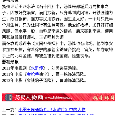
评书形象
扬州评话王派水浒《石十回》中，汤隆是都城兵刃局执事之
子，因被奸党陷害，满门抄斩，只身逃到武冈镇，开铁匠铺为
生，改打锅铲、镰刀等民用铁器。因生意太好，一个月只做半
个月生意，只为让同行有生意可做。他爱好枪棒，尤其好打旋
风腿，但水平一般，自称是李逵的徒弟，后来碰到李逵，便用
两张草纸做拜师礼，正式拜其为师。
而在袁阔成评书《大闹神州擂》中，汤隆也有出场。他到泰安
参加神州擂，穿着徐宁的雁翎宝铠登台挑战上官英，想夺取她
手上的北斗金锥，却被金锥刺透宝铠，险些丧命。
影视形象
2011年电视剧《
水浒传
》，刘勇饰演汤隆。
2011年电影《
金枪手
徐宁》，蒋一铭饰演汤隆。
2013年电影《金钱豹子汤隆》，曹帅饰演汤隆。
上一篇：
小霸王周通简介-《水浒传》中的人物