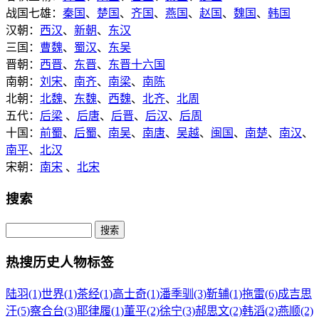
战国七雄：
秦国
、
楚国
、
齐国
、
燕国
、
赵国
、
魏国
、
韩国
汉朝：
西汉
、
新朝
、
东汉
三国：
曹魏
、
蜀汉
、
东吴
晋朝：
西晋
、
东晋
、
东晋十六国
南朝：
刘宋
、
南齐
、
南梁
、
南陈
北朝：
北魏
、
东魏
、
西魏
、
北齐
、
北周
五代：
后梁
、
后唐
、
后晋
、
后汉
、
后周
十国：
前蜀
、
后蜀
、
南吴
、
南唐
、
吴越
、
闽国
、
南楚
、
南汉
、
南平
、
北汉
宋朝：
南宋
、
北宋
搜索
热搜历史人物标签
陆羽(1)
世界(1)
茶经(1)
高士奇(1)
潘季驯(3)
靳辅(1)
拖雷(6)
成吉思
汗(5)
察合台(3)
耶律履(1)
董平(2)
徐宁(3)
郝思文(2)
韩滔(2)
燕顺(2)