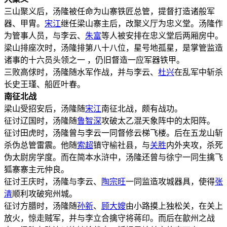
三山聚义后，汤隆被任命为山寨铁匠总管，提督打造诸般军
器、甲胄。
宋江
继任梁山寨主后，改聚义厅为忠义堂。汤隆作
为管事人员，与李云、
朱富
等人被安排在忠义堂后两厢房中。
梁山排座次时，汤隆排第八十八位，星号地孤星，是掌管监造
诸事的十六员头领之一 ，仍旧督造一应军器铁甲。
三败高俅时，汤隆随水军作战，并与李云、
杜兴
在乱军中斩杀
长史王瑾、船匠叶春。
南征北战
梁山受招安后，汤隆随
宋江
南征北战，颇有战功。
征讨辽国时，汤隆随
鲁智深
攻破太乙混天象阵中的太阳阵。
征讨田虎时，汤隆曾与李云一同督修云梯飞楼。后在五龙山斩
杀伪总管雷震。他随
索超
镇守榆社县，与
关胜
内外夹攻，杀死
伪太尉房学度。而在简本水浒中，汤隆还曾与徐宁一同生擒飞
狐寨寨主元仲良。
征讨王庆时，汤隆与李云、
陶宗旺
一同监造攻城器具，使得
张
清
顺利攻破宛州城。
征讨方腊时，汤隆随
孙新
、
顾大嫂
由小路摸上独松关，在关上
放火，惊走贼军，并与李立合擒守将蒋印。而后在歙州之战