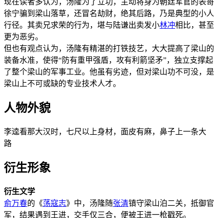
现在读者多认为，汤隆为了立功，主动将身为朝廷军官的表哥
徐宁骗到梁山落草，还冒名劫财，绝其后路，乃是典型的小人
行径。其卖兄求荣的行为，堪与陆谦出卖发小
林冲
相比，甚至
更为恶劣。
但也有观点认为，汤隆有精湛的打铁技艺，大大提高了梁山的
装备水准，使得“防有重甲强盾，攻有利箭坚矛”，独立支撑起
了整个梁山的军事工业。他虽有劣迹，但对梁山功不可没，是
梁山上不可或缺的专业技术人才。
人物外貌
李逵看那大汉时，七尺以上身材，面皮有麻，鼻子上一条大
路
衍生形象
衍生文学
俞万春
的《
荡寇志
》中，汤隆随
张清
镇守梁山泊二关，抵御官
军，结果遇到王进，交手仅三合，便被王进一枪戳死。