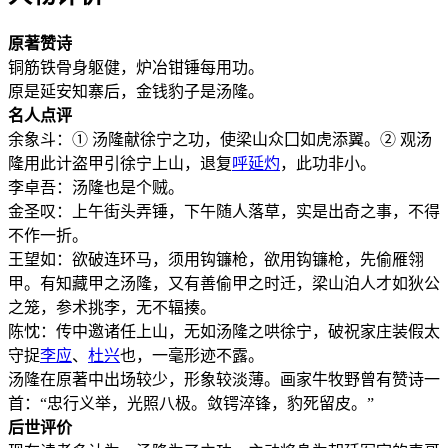
原著赞诗
铜筋铁骨身躯健，炉冶钳锤每用功。
原是延安知寨后，金钱豹子是汤隆。
名人点评
余象斗：① 汤隆献徐宁之功，使梁山众囗如虎添翼。② 观汤
隆用此计盗甲引徐宁上山，退复
呼延灼
，此功非小。
李卓吾：汤隆也是个贼。
金圣叹：上午街头弄锤，下午随人落草，实是出奇之事，不得
不作一折。
王望如：欲破连环马，须用钩镰枪，欲用钩镰枪，先偷雁翎
甲。有知藏甲之汤隆，又有善偷甲之时迁，梁山泊人才如狄公
之笼，参术挑李，无不辐揍。
陈忱：传中邀诸任上山，无如汤隆之哄徐宁，破祝家庄装假太
守捉
李应
、
杜兴
也，一毫形迹不露。
汤隆在原著中出场较少，形象较淡薄。画家牛牧野曾有赞诗一
首：“忠行义举，光照八极。敛锷淬锋，豹死留皮。”
后世评价