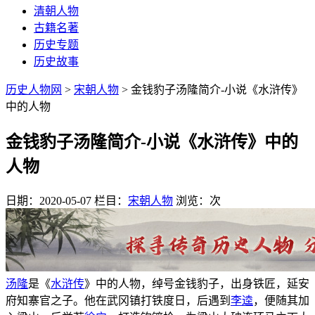
清朝人物
古籍名著
历史专题
历史故事
历史人物网
>
宋朝人物
> 金钱豹子汤隆简介-小说《水浒传》
中的人物
金钱豹子汤隆简介-小说《水浒传》中的
人物
日期：2020-05-07
栏目：
宋朝人物
浏览：
次
汤隆
是《
水浒传
》中的人物，绰号金钱豹子，出身铁匠，延安
府知寨官之子。他在武冈镇打铁度日，后遇到
李逵
，便随其加