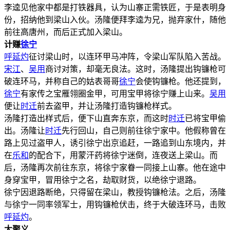
李逵见他家中都是打铁器具，认为山寨正需铁匠，于是表明身
份，招纳他到梁山入伙。汤隆便拜李逵为兄，抛弃家什，随他
前往高唐州，而后正式加入梁山。
计赚
徐宁
呼延灼
征讨梁山时，以连环甲马冲阵，令梁山军队陷入苦战。
宋江
、
吴用
商讨对策，却毫无良法。这时，汤隆提出钩镰枪可
破连环马，并称自己的姑表哥哥
徐宁
会使钩镰枪。他还提到，
徐宁
有家传之宝雁翎圈金甲，可用宝甲将徐宁赚上山来。
吴用
便让
时迁
前去盗甲，并让汤隆打造钩镰枪样式。
汤隆打造出样式后，便下山直奔东京，而这时
时迁
已将宝甲偷
出。汤隆让
时迁
先行回山，自己则前往徐宁家中。他假称曾在
路上见过盗甲人，诱引徐宁出京追赶，一路追到山东境内，并
在
乐和
的配合下，用蒙汗药将徐宁迷倒，连夜送上梁山。而
后，汤隆再次前往东京，将徐宁家眷一同接上山寨。他在途中
身穿宝甲，冒用徐宁之名，劫取财货，以绝徐宁退路。
徐宁因退路断绝，只得留在梁山，教授钩镰枪法。之后，汤隆
与徐宁一同率领军士，用钩镰枪伏击，终于大破连环马，击败
呼延灼
。
大聚义