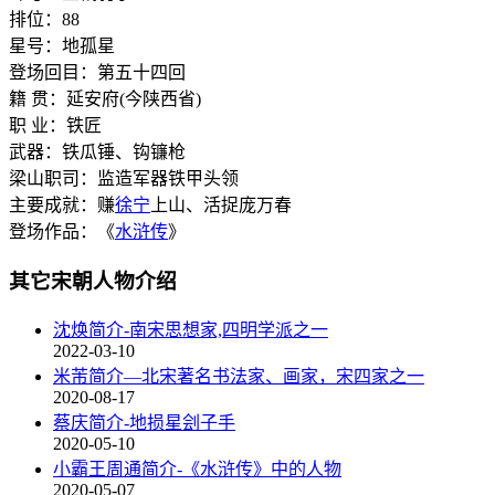
排位：88
星号：地孤星
登场回目：第五十四回
籍 贯：延安府(今陕西省)
职 业：铁匠
武器：铁瓜锤、钩镰枪
梁山职司：监造军器铁甲头领
主要成就：赚
徐宁
上山、活捉庞万春
登场作品：《
水浒传
》
其它宋朝人物介绍
沈焕简介-南宋思想家,四明学派之一
2022-03-10
米芾简介—北宋著名书法家、画家，宋四家之一
2020-08-17
蔡庆简介-地损星刽子手
2020-05-10
小霸王周通简介-《水浒传》中的人物
2020-05-07