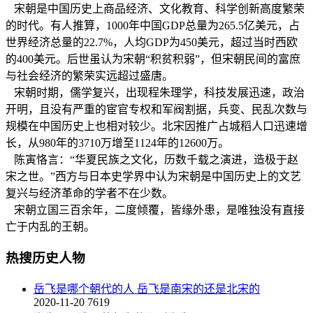
宋朝是中国历史上商品经济、文化教育、科学创新高度繁荣
的时代。有人推算，1000年中国GDP总量为265.5亿美元，占
世界经济总量的22.7%，人均GDP为450美元，超过当时西欧
的400美元。后世虽认为宋朝“积贫积弱”，但宋朝民间的富庶
与社会经济的繁荣实远超过盛唐。
宋朝时期，儒学复兴，出现程朱理学，科技发展迅速，政治
开明，且没有严重的宦官专权和军阀割据，兵变、民乱次数与
规模在中国历史上也相对较少。北宋因推广占城稻人口迅速增
长，从980年的3710万增至1124年的12600万。
陈寅恪言：“华夏民族之文化，历数千载之演进，造极于赵
宋之世。”西方与日本史学界中认为宋朝是中国历史上的文艺
复兴与经济革命的学者不在少数。
宋朝立国三百余年，二度倾覆，皆缘外患，是唯独没有直接
亡于内乱的王朝。
热搜历史人物
岳飞是哪个朝代的人 岳飞是南宋的还是北宋的
2020-11-20
7619