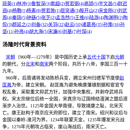
琼英(1)
林冲(3)
鲁智深(3)
索超(2)
贺若弼(4)
高颎(5)
宇文邕(5)
尉迟
迥(4)
杨敷(1)
杨素(8)
贺若敦(1)
屈突通(3)
殷开山(2)
宋金刚(2)
刘武
周(4)
秦琼(5)
钟繇(5)
张芝(2)
孟浩然(5)
王维(6)
陆游(4)
陶渊明(2)
陶
侃(3)
颜延之(2)
刘备(32)
关羽(22)
赵云(10)
诸葛亮(35)
孙策(16)
孙
坚(11)
孙亮(4)
胡大海(5)
宋濂(6)
刘基(7)
叶琛(4)
汤隆时代背景资料
宋朝
（960年—1279年）是中国历史上承
五代十国
下启
元朝
的朝代，分
北宋
和
南宋
两个阶段，共历十八帝，享国三百一十
九年。
960年，后周诸将发动陈桥兵变，拥立宋州归德军节度使
赵
匡胤
为帝，建立宋朝。 赵匡胤为避免晚唐藩镇割据和宦官专
权乱象，采取重文抑武方针，加强中央集权，并剥夺武将兵
权。宋太宗继位后统一全国，宋真宗与辽国缔结澶渊之盟后逐
渐步入治世。1125年金国大举南侵，导致靖康之耻，北宋灭
亡。康王赵构于南京应天府即位，建立了南宋。绍兴和议后与
金国以秦岭-淮河为界，1234年联蒙灭金，1235年爆发宋元战
争，1276年元朝攻占临安，崖山海战后，南宋灭亡。