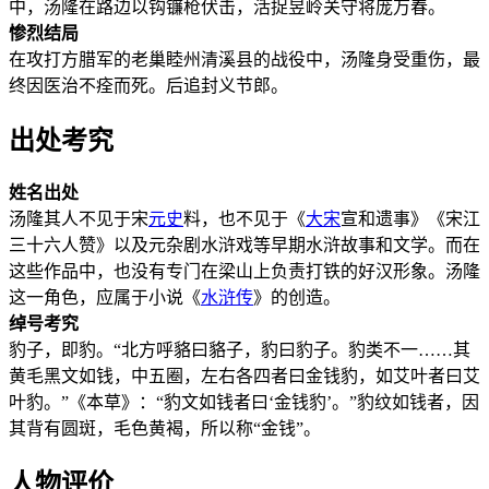
中，汤隆在路边以钩镰枪伏击，活捉昱岭关守将庞万春。
惨烈结局
在攻打方腊军的老巢睦州清溪县的战役中，汤隆身受重伤，最
终因医治不痊而死。后追封义节郎。
出处考究
姓名出处
汤隆其人不见于宋
元史
料，也不见于《
大宋
宣和遗事》《宋江
三十六人赞》以及元杂剧水浒戏等早期水浒故事和文学。而在
这些作品中，也没有专门在梁山上负责打铁的好汉形象。汤隆
这一角色，应属于小说《
水浒传
》的创造。
绰号考究
豹子，即豹。“北方呼貉曰貉子，豹曰豹子。豹类不一……其
黄毛黑文如钱，中五圈，左右各四者曰金钱豹，如艾叶者曰艾
叶豹。”《本草》：“豹文如钱者曰‘金钱豹’。”豹纹如钱者，因
其背有圆斑，毛色黄褐，所以称“金钱”。
人物评价