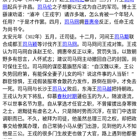
冏
起兵于许昌。
司马伦
之子想要以王戎为自己的军司。博士王
繇谏劝道：“濬冲（王戎字）谲诈多端，怎么肯被一个年轻人
任用？”于是才作罢。四月，
司马冏
拥
晋惠帝
反正，任命王戎
为尚书令。
太安元年（302年）五月，迁司徒。十二月，河间王
司马颙
联
合成都王
司马颖
等讨伐齐王
司马冏
。司马冏问王戎对策。王戎
认为司马冏自诛赵王伦、拥惠帝反正以来，赏罚失当，以致朝
野多有怨言，人怀贰志；建议司马冏主动撤回自己的封国，尚
可保住王位。司马冏的谋臣葛旟怒斥道：“自汉魏以来，王公
失势回府第，有能保全妻子儿女的吗？说这件事的人当斩！”
群臣惊惧，王戎假装服寒食散药力发作，跌倒在厕中，才免去
一死。司马冏与长沙王
司马乂
败后，东海王
司马越
把持朝政。
王戎认为天下将乱，仰慕
春秋时期
蘧伯玉的为人，随波逐流，
不以世事名节为意。自从掌选才任官之职，不曾擢拔出身寒微
之士，退黜徒有虚名之人，只是随时势而沉浮，在官门中选官
调职而已。不久，被拜为司徒，他虽然总理三司之权，却把政
事交给僚属办理，自己常骑小马从便门出游，见到他的人不知
他是三公。王戎的很多门生故吏也做了大官，路上遇到他都要