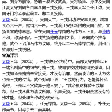
尚、刘乔为前锋，协助王濬进攻武昌，吴将杨雍、孙述及吴国
江夏太守刘朗各自率众向王戎投降，王戎率大军至长江边，吴
国牙门将孟泰献蕲春、邾二县投降。
太康
元年（280年），吴国灭亡，王戎因功进安丰县侯，增加
食邑六千户，赐绢六千匹。王戎渡江安抚新附的吴国百姓，宣
扬晋室威德恩惠。曾在吴国
任光
禄勋的石伟为人正直，与
孙皓
不和，称病回家。王戎赞扬他的清刚之节，上表向武帝推荐
他，武帝下诏拜石伟为议郎，终身以二千石俸禄供养，荆州百
姓都对王戎悦服。
宦海浮沉
太康
三年（282年），王戎被征召为侍中。南郡太守刘肇以五
十端名叫筒中的细布行贿王戎，被司隶校尉刘毅纠察弹劾，因
王戎知道是贿赂未曾接受，才没有治罪，然而谈论的人认为这
也是王戎的过错。武帝对朝臣说：“王戎的行为，怎能算怀私
苟得，正是以不贪欲异于他人罢了。”武帝虽这样替王戎解
释，但王戎从此为清议所鄙，名声受损。王戎任职虽然没有特
殊才能，但处理各种政务很妥当。
太康
五年（284年），迁光禄勋。太康十年（289年），补任吏
部尚书，因母亲去世而离职。