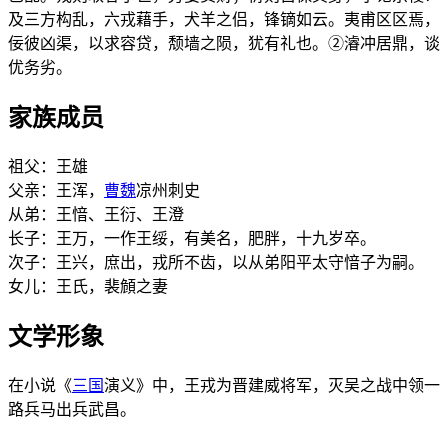
及三方构乱，六戎藉手，犬羊之侣，锋镝如云。夷甫区区焉，
佞彼凶渠，以求容贷，颓墙之陨，犹有礼也。②濬冲居鼎，谈
优务劣。
家族成员
祖父：王雄
父亲：王浑，
曹魏
凉州刺史
从弟：王愔、王衍、王澄
长子：王万，一作王绥，有美名，肥胖，十九岁卒。
次子：王兴，庶出，戎所不齿，以从弟阳平太守愔子为嗣。
女儿：王氏，裴頠之妻
文学形象
在小说《
三国
演义》中，王戎为晋建威将军，灭吴之战中领一
路兵马出兵武昌。