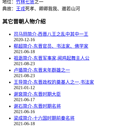
地位：
竹林七贤
之一
典故：
王戎
死孝、卿卿我我、邈若山河
其它晋朝人物介绍
司马冏简介-西晋八王之乱中其中一王
2020-12-16
郗超简介-东晋官员、书法家、佛学家
2021-06-18
祖逖简介-东晋军事家,闻鸡起舞主人公
2021-08-23
卢循简介-东晋末年群雄之一
2021-08-23
王导简介-东晋政权的奠基人之一,书法家
2021-01-12
谢裒简介-东晋时期大臣
2021-06-17
谢石简介-东晋时期名将
2021-06-16
梁成简介-十六国时期前秦名将
2021-06-18