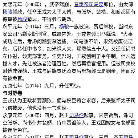
太熙元年（290年），武帝驾崩，
晋惠帝
司马衷
即位，由太傅
杨骏
辅政，任命王戎为太子太傅，与张华、裴楷、和峤都因有
德望被
杨骏
猜忌，不得参与朝政。
永平元年（291年）三月，
杨骏
一族被诛，贾后掌权，当时东
安公司马繇专断刑赏，威震内外。王戎告诫司马繇说：“大事
成功之后，考虑问题要深远些。”司马繇不听，果然被废徙辽
东。后转任中书令，加光禄大夫，赐恩信五十人。又迁任尚书
左仆射，领吏部事务。任吏部时，王戎创制了甲午制，但凡选
拔人才，先让被选者治理百姓，然后再授官擢用。但被司隶校
尉傅咸弹劾，王戎与后族贾氏及贾后母族郭氏是姻亲，因而没
有被免官。
元康七年（297年）九月，升任司徒。
与时舒卷
王戎认为王政将要颓败，便与权臣苟合求容，后来愍怀太子司
马遹被废，他也没有一言劝谏。
永康元年（300年）四月，赵王
司马伦
起事，囚禁贾后，诛司
空张华、尚书仆射裴頠、侍中贾谧等人，王戎因嫁女与裴頠而
被连坐免官。
永宁元年（301年）正月，赵王
司马伦
篡位。三月，齐王
司马