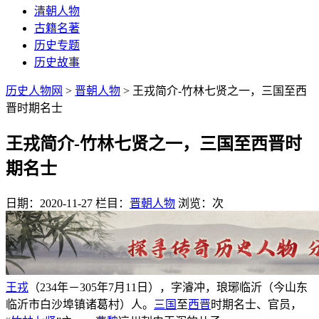
清朝人物
古籍名著
历史专题
历史故事
历史人物网
>
晋朝人物
> 王戎简介-竹林七贤之一，三国至西
晋时期名士
王戎简介-竹林七贤之一，三国至西晋时
期名士
日期：2020-11-27
栏目：
晋朝人物
浏览：
次
王戎
（234年－305年7月11日），字濬冲，琅琊临沂（今山东
临沂市白沙埠镇诸葛村）人。
三国
至
西晋
时期名士、官员，