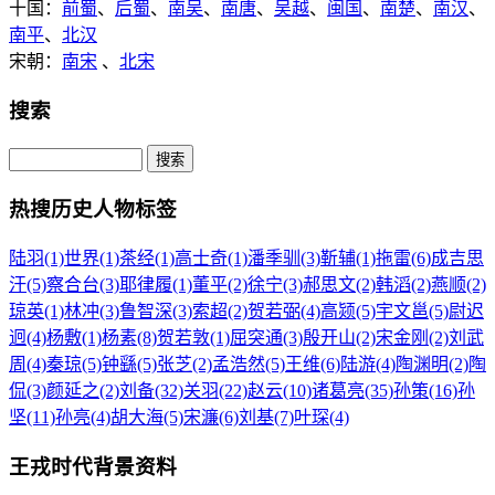
十国：
前蜀
、
后蜀
、
南吴
、
南唐
、
吴越
、
闽国
、
南楚
、
南汉
、
南平
、
北汉
宋朝：
南宋
、
北宋
搜索
热搜历史人物标签
陆羽(1)
世界(1)
茶经(1)
高士奇(1)
潘季驯(3)
靳辅(1)
拖雷(6)
成吉思
汗(5)
察合台(3)
耶律履(1)
董平(2)
徐宁(3)
郝思文(2)
韩滔(2)
燕顺(2)
琼英(1)
林冲(3)
鲁智深(3)
索超(2)
贺若弼(4)
高颎(5)
宇文邕(5)
尉迟
迥(4)
杨敷(1)
杨素(8)
贺若敦(1)
屈突通(3)
殷开山(2)
宋金刚(2)
刘武
周(4)
秦琼(5)
钟繇(5)
张芝(2)
孟浩然(5)
王维(6)
陆游(4)
陶渊明(2)
陶
侃(3)
颜延之(2)
刘备(32)
关羽(22)
赵云(10)
诸葛亮(35)
孙策(16)
孙
坚(11)
孙亮(4)
胡大海(5)
宋濂(6)
刘基(7)
叶琛(4)
王戎时代背景资料