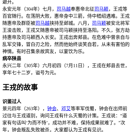
避开。
永安元年（304年）七月，
司马越
奉惠帝北征
司马颖
，王戎等
百官随行。在荡阴大败，惠帝身中三箭，侍中嵇绍遇难。王戎
随惠帝及群臣被
司马越
挟持至邺城。八月，
司马颖
被安北将军
王浚击败，王戎又随惠帝被司马颖挟持至洛阳。不久，张方劫
持惠帝及司马颖西入长安。王戎出奔郏县。在危难中曾亲自与
乱军交锋，冒白刃之险，然而他始终谈笑自若，从未有害怕的
神情。有时召集亲故宾友，以宴饮为乐。
病卒陕县
永兴二年（305年）六月初四（7月11日），王戎在郏县去世，
享年七十二岁，谥号为元。
王戎的故事
识鉴过人
景元四年（263年），
钟会
、
邓艾
等率军伐蜀，钟会在出师前
过往与王戎道别，询问王戎有什么灭蜀的计策。王戎说：“道
家有句话叫‘为而不恃’，成功并不难，保持成果就难了。”次
年，钟会叛乱失败被杀，大家都认为王戎有见识。