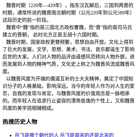
魏晋时期（220年—420年），指东汉瓦解后，三国到两晋的
时期，通常所说的魏晋南北朝时期（公元220年到公元589年）
这段历史的前一阶段。
魏晋中“魏”指的是三国北方政权曹魏，而“晋”指的是司马氏
建立的晋朝， 此时北方正是五胡十六国时期。
魏晋时期，国家政权更替频繁，思想自由开放。文化上得到
了巨大的发展，文学、思想、美术、书法、音乐都诞生了影响
后世的大家。人们对人物的品评由道德风范转向人物外貌，进
而发展到人物的精神气质，文化史上称之为魏晋风流或魏晋风
度。
以魏晋风度为开端的儒道互补的士大夫精神，奠定了中国知
识分子的人格基础，影响深远。当今的年轻人作为对人生的爱
恋，自我的发现与肯定，与魏晋风度的价值观念是一脉相承
的。而年轻人在追求行止姿容的漂亮俊逸的个性上，又和魏晋
风度的美学观相辅相成。
热搜历史人物
岳飞是哪个朝代的人 岳飞是南宋的还是北宋的