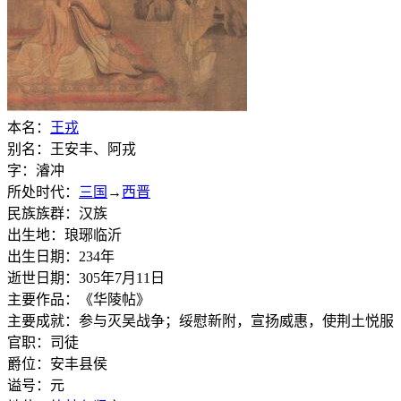
本名：
王戎
别名：王安丰、阿戎
字：濬冲
所处时代：
三国
→
西晋
民族族群：汉族
出生地：琅琊临沂
出生日期：234年
逝世日期：305年7月11日
主要作品：《华陵帖》
主要成就：参与灭吴战争；绥慰新附，宣扬威惠，使荆土悦服
官职：司徒
爵位：安丰县侯
谥号：元