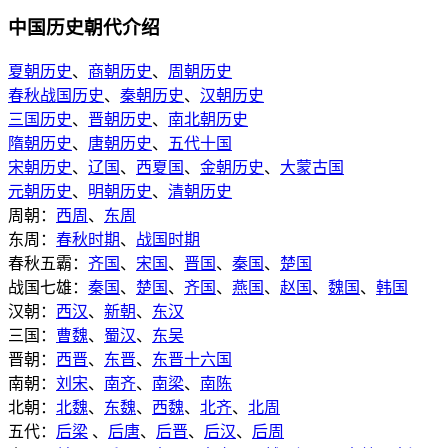
中国历史朝代介绍
夏朝历史
、
商朝历史
、
周朝历史
春秋战国历史
、
秦朝历史
、
汉朝历史
三国历史
、
晋朝历史
、
南北朝历史
隋朝历史
、
唐朝历史
、
五代十国
宋朝历史
、
辽国
、
西夏国
、
金朝历史
、
大蒙古国
元朝历史
、
明朝历史
、
清朝历史
周朝：
西周
、
东周
东周：
春秋时期
、
战国时期
春秋五霸：
齐国
、
宋国
、
晋国
、
秦国
、
楚国
战国七雄：
秦国
、
楚国
、
齐国
、
燕国
、
赵国
、
魏国
、
韩国
汉朝：
西汉
、
新朝
、
东汉
三国：
曹魏
、
蜀汉
、
东吴
晋朝：
西晋
、
东晋
、
东晋十六国
南朝：
刘宋
、
南齐
、
南梁
、
南陈
北朝：
北魏
、
东魏
、
西魏
、
北齐
、
北周
五代：
后梁
、
后唐
、
后晋
、
后汉
、
后周