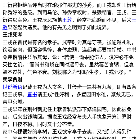
王衍曾拒绝品评当时在琅邪作郡吏的孙秀，而王戎却劝王衍给
孙秀好的品级。到司马伦、孙秀掌权时，杀戮朝官，王戎、王
衍得以幸免。王戎厌恶族弟
王敦
，经常托病避而不见，后来
王
敦
果然起兵造反。他的有先见之明到了如此境界。
王戎死孝
王戎在晋代是有名的孝子。武帝时为其母守丧，虽逾越礼制，
饮酒食肉，但面容憔悴，身体虚弱，连起身都要扶拐杖。中书
令裴楷前往凭吊其母，说：“若使一恸果能伤人，浚冲必不免
灭性之讥。”而尚书和峤在同时遭母丧，虽然寝苫食粥，但哀
毁不过礼，气色不衰。刘毅称之为“和峤生孝，王戎死孝。”
卖李贪财
世说新语
记载王戎为人贪吝，其俭啬一篇共有九条，即有四条
记王戎事。
晋书
谓王戎“性好利”，多置园田水碓，聚敛无已，
富甲京城。
王戎早年在荆州刺史任上就曾私派部下修建园宅，因此被免
官，后来出钱赎回。据说王戎经常与夫人手执象牙筹计算财
产，日夜不辍。同时又十分吝啬。
家中有棵很好的李树，王戎欲拿李子去卖，又怕别人得到种