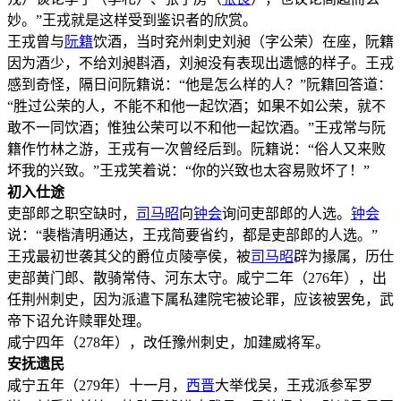
妙。”王戎就是这样受到鉴识者的欣赏。
王戎曾与
阮籍
饮酒，当时兖州刺史刘昶（字公荣）在座，阮籍
因为酒少，不给刘昶斟酒，刘昶没有表现出遗憾的样子。王戎
感到奇怪，隔日问阮籍说：“他是怎么样的人？”阮籍回答道：
“胜过公荣的人，不能不和他一起饮酒；如果不如公荣，就不
敢不一同饮酒；惟独公荣可以不和他一起饮酒。”王戎常与阮
籍作竹林之游，王戎有一次曾经后到。阮籍说：“俗人又来败
坏我的兴致。”王戎笑着说：“你的兴致也太容易败坏了！”
初入仕途
吏部郎之职空缺时，
司马昭
向
钟会
询问吏部郎的人选。
钟会
说：“裴楷清明通达，王戎简要省约，都是吏部郎的人选。”
王戎最初世袭其父的爵位贞陵亭侯，被
司马昭
辟为掾属，历仕
吏部黄门郎、散骑常侍、河东太守。咸宁二年（276年），出
任荆州刺史，因为派遣下属私建院宅被论罪，应该被罢免，武
帝下诏允许赎罪处理。
咸宁四年（278年），改任豫州刺史，加建威将军。
安抚遗民
咸宁五年（279年）十一月，
西晋
大举伐吴，王戎派参军罗