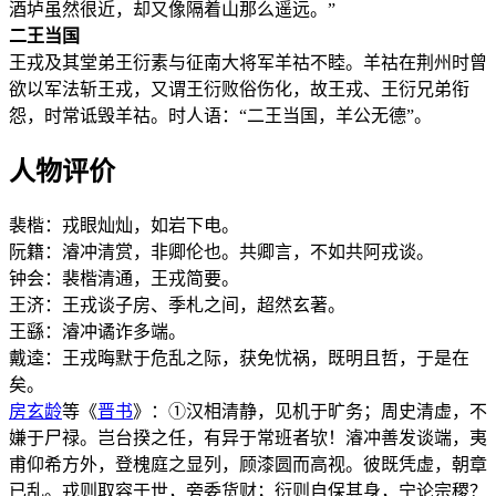
酒垆虽然很近，却又像隔着山那么遥远。”
二王当国
王戎及其堂弟王衍素与征南大将军羊祜不睦。羊祜在荆州时曾
欲以军法斩王戎，又谓王衍败俗伤化，故王戎、王衍兄弟衔
怨，时常诋毁羊祜。时人语：“二王当国，羊公无德”。
人物评价
裴楷：戎眼灿灿，如岩下电。
阮籍：濬冲清赏，非卿伦也。共卿言，不如共阿戎谈。
钟会：裴楷清通，王戎简要。
王济：王戎谈子房、季札之间，超然玄著。
王繇：濬冲谲诈多端。
戴逵：王戎晦默于危乱之际，获免忧祸，既明且哲，于是在
矣。
房玄龄
等《
晋书
》：①汉相清静，见机于旷务；周史清虚，不
嫌于尸禄。岂台揆之任，有异于常班者欤！濬冲善发谈端，夷
甫仰希方外，登槐庭之显列，顾漆圆而高视。彼既凭虚，朝章
已乱。戎则取容于世，旁委货财；衍则自保其身，宁论宗稷？