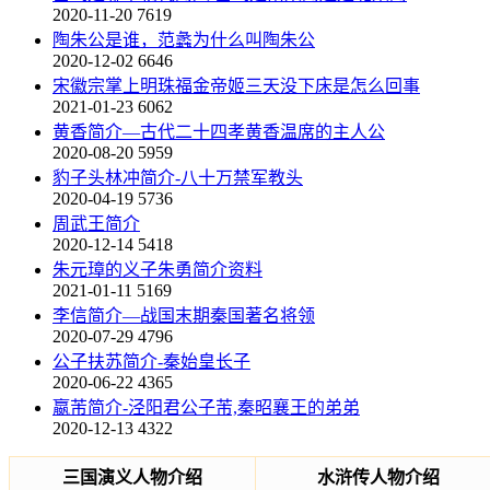
2020-11-20
7619
陶朱公是谁，范蠡为什么叫陶朱公
2020-12-02
6646
宋徽宗掌上明珠福金帝姬三天没下床是怎么回事
2021-01-23
6062
黄香简介—古代二十四孝黄香温席的主人公
2020-08-20
5959
豹子头林冲简介-八十万禁军教头
2020-04-19
5736
周武王简介
2020-12-14
5418
朱元璋的义子朱勇简介资料
2021-01-11
5169
李信简介—战国末期秦国著名将领
2020-07-29
4796
公子扶苏简介-秦始皇长子
2020-06-22
4365
嬴芾简介-泾阳君公子芾,秦昭襄王的弟弟
2020-12-13
4322
三国演义人物介绍
水浒传人物介绍