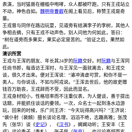
表演，当时猛兽在栅槛中咆哮，众人都被吓跑，只有王戎站立
不动，神色自如。
魏明帝
曹叡
在阁上看见后，称赞王戎是奇
童。
王戎曾与同伴在路边玩耍，见道旁有结满李子的李树，其他人
争相去摘，只有王戎不动声色，别人问他为何如此，答曰：
“树在道旁而多果实，果实必定是苦的。”验证之后，果然如
此。
清识所赏
王戎与王浑的朋友、年长其24岁的
阮籍
交好。时
阮籍
与王浑同
任尚书郎，每造访王浑时，与王浑见一面就离去，和王戎交
谈，很久才出来。便对王浑说：“濬冲清虚可赏，和你不是一
类人。与你说话，不如与阿戎说。”王浑去世后，他的故吏赠
钱百万助丧，王戎辞而不受，因此而显名。
王戎身材短小，性格坦率而不注重仪表，为人健谈，善于提出
话题，并能抓住谈话的要领。一次，众名士一起到洛水边游
玩，回来的时候，乐广问王济：“今天玩得高兴吗？”王济说：
“裴仆射（裴頠）擅长谈论名理，滔滔不绝，志趣高雅；张茂
先（张华）谈《
史记
》、《
汉书
》，娓娓动听；王安丰（王
戎）谈论季子（季札）、张子房（
张良
），也议论高超而玄