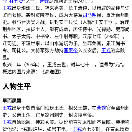
“
竹林七贤
”之一，
曹魏
凉州刺史王浑的儿子。
王戎
出身琅琊王氏，神采秀美，长于清谈，以精辟的品评与识
鉴而著称。袭封贞陵亭侯，成为大将军
司马昭
掾，累迁豫州刺
史。参与晋灭吴之战，进封安丰县侯（人称“王安丰”）。治理
荆州地区，拉拢士人，颇有成效，历任侍中、光禄勋、吏部尚
书、太子太傅、中书令、左仆射等职。元康七年（296年），
迁司徒。不理世事，以山水游玩为乐，坐罪免官，累迁尚书
令、司徒公。大将军张方劫持
晋惠帝
入长安后，
王戎
逃奔陕
县。
永兴二年（305年），王戎去世，时年七十二，谥号为“元”。
概述内图片来源：《高逸图》
人物生平
早而夙慧
王戎
出身于魏晋高门琅玡王氏，祖父王雄，在
曹魏
官至幽州刺
史；父亲王浑，官至凉州刺史，封贞陵亭侯。
王戎
自幼聪颖，神彩秀美。据说能直视太阳而不目眩。裴楷称
赞他说：“戎眼烂烂，如岩下电。”
王戎
六七岁时，在宣武场看