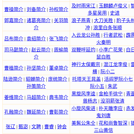
及时雨宋江
|
玉麒麟卢俊义
|
曹操简介
|
刘备简介
|
孙权简介
多星吴用
|
史进
郭嘉简介
|
诸葛亮简介
|
关羽简
浪子燕青
|
大刀关胜
|
豹子头
介
冲
|
浪里白条张顺
入云龙公孙胜
|
行者武松
|
霹
吕布简介
|
袁绍简介
|
张飞简介
火秦明
司马懿简介
|
赵云简介
|
周瑜简
双鞭呼延灼
|
小李广花荣
|
白
介
鼠白胜
神行太保戴宗
|
混江龙李俊
|
曹植简介
|
孙坚简介
|
董卓简介
横
|
阮小二
陆逊简介
|
貂蝉简介
|
庞统简介
|
托塔天王晁盖
|
活阎罗阮小七
孙策简介
阮小五
|
朱武
黑旋风李逵
|
金枪手徐宁
|
青
姜维简介
|
马超简介
|
典韦简介
兽杨志
|
没羽箭张清
小旋风柴进
|
扑天雕李应
|
赤
孔融简介
|
魏延简介
|
曹彰简介
鬼刘唐
美髯公朱仝
|
花和尚鲁智深
|
张辽
|
甄宓
|
文聘
|
曹睿
|
钟会
三山黄信