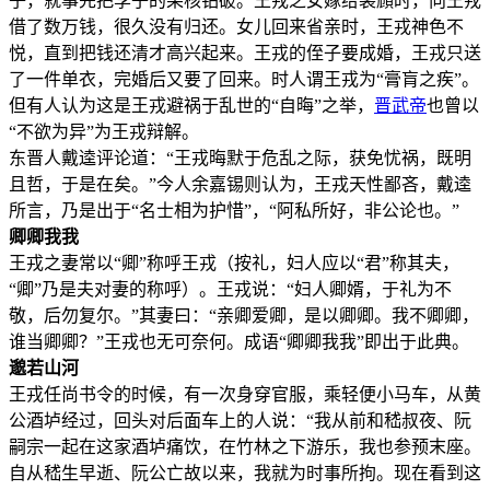
子，就事先把李子的果核钻破。王戎之女嫁给裴頠时，向王戎
借了数万钱，很久没有归还。女儿回来省亲时，王戎神色不
悦，直到把钱还清才高兴起来。王戎的侄子要成婚，王戎只送
了一件单衣，完婚后又要了回来。时人谓王戎为“膏肓之疾”。
但有人认为这是王戎避祸于乱世的“自晦”之举，
晋武帝
也曾以
“不欲为异”为王戎辩解。
东晋人戴逵评论道：“王戎晦默于危乱之际，获免忧祸，既明
且哲，于是在矣。”今人余嘉锡则认为，王戎天性鄙吝，戴逵
所言，乃是出于“名士相为护惜”，“阿私所好，非公论也。”
卿卿我我
王戎之妻常以“卿”称呼王戎（按礼，妇人应以“君”称其夫，
“卿”乃是夫对妻的称呼）。王戎说：“妇人卿婿，于礼为不
敬，后勿复尔。”其妻曰：“亲卿爱卿，是以卿卿。我不卿卿，
谁当卿卿？”王戎也无可奈何。成语“卿卿我我”即出于此典。
邈若山河
王戎任尚书令的时候，有一次身穿官服，乘轻便小马车，从黄
公酒垆经过，回头对后面车上的人说：“我从前和嵇叔夜、阮
嗣宗一起在这家酒垆痛饮，在竹林之下游乐，我也参预末座。
自从嵇生早逝、阮公亡故以来，我就为时事所拘。现在看到这